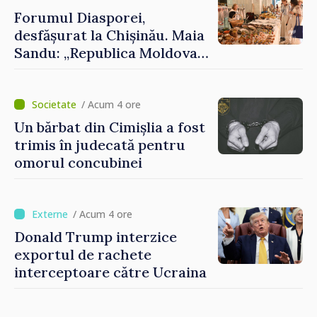
Forumul Diasporei,
desfășurat la Chișinău. Maia
Sandu: „Republica Moldova
avansează cu viteză spre UE,
iar diaspora poate juca un
rol important în promovarea
/ Acum 4 ore
și susținerea acestui
Un bărbat din Cimișlia a fost
parcurs”
trimis în judecată pentru
omorul concubinei
/ Acum 4 ore
Donald Trump interzice
exportul de rachete
interceptoare către Ucraina