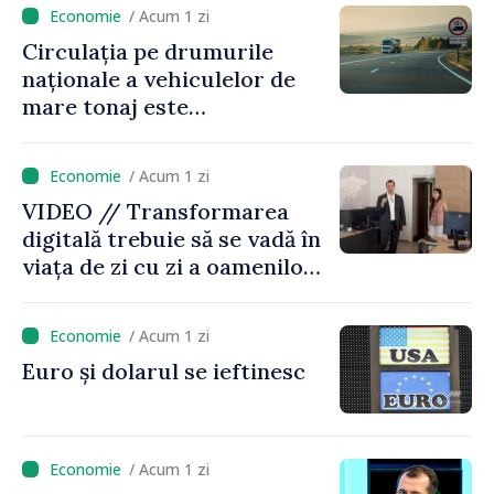
/ Acum 1 zi
Circulația pe drumurile
naționale a vehiculelor de
mare tonaj este
restricționată pe timp de
caniculă
/ Acum 1 zi
VIDEO // Transformarea
digitală trebuie să se vadă în
viața de zi cu zi a oamenilor
și în modul în care
funcționează economia:
/ Acum 1 zi
premierul Vasile Tofan, în
Euro și dolarul se ieftinesc
vizită la AGE
/ Acum 1 zi