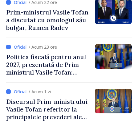
/ Acum 22 ore
Crucii Roșii în Moldova
Prim-ministrul Vasile Tofan
a discutat cu omologul său
bulgar, Rumen Radev
/ Acum 23 ore
Politica fiscală pentru anul
2027, prezentată de Prim-
ministrul Vasile Tofan:
Reducerea poverii pe muncă,
stimularea investițiilor și o
/ Acum 1 zi
taxare mai echitabilă
Discursul Prim-ministrului
Vasile Tofan referitor la
principalele prevederi ale
politicii fiscale pentru anul
2027