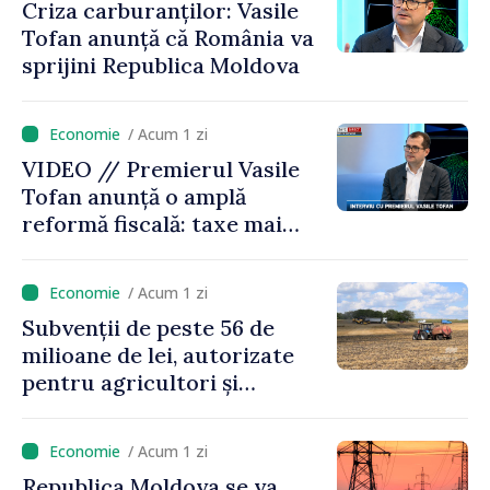
Criza carburanților: Vasile
Tofan anunță că România va
sprijini Republica Moldova
/ Acum 1 zi
VIDEO // Premierul Vasile
Tofan anunță o amplă
reformă fiscală: taxe mai
mici pe muncă, impozite mai
mari pentru bănci, tutun și
/ Acum 1 zi
jocurile de noroc
Subvenții de peste 56 de
milioane de lei, autorizate
pentru agricultori și
proiecte de dezvoltare
rurală în luna iulie
/ Acum 1 zi
Republica Moldova se va