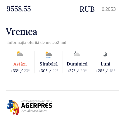
RUB
0.2053
Vremea
Informația oferită de
meteo2.md
Astăzi
Sîmbătă
Duminică
Luni
+33° /
23°
+30° /
22°
+27° /
20°
+28° /
18°