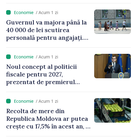
consumatorii vulnerabili
/ Acum 1 zi
Guvernul va majora până la
40 000 de lei scutirea
personală pentru angajați.
Vasile Tofan: „Aproape 800
de milioane de lei îi lăsăm
/ Acum 1 zi
oamenilor”
Noul concept al politicii
fiscale pentru 2027,
prezentat de premierul
Vasile Tofan: „Taxăm mai
puțin munca, stimulăm
/ Acum 1 zi
investițiile, taxăm viciile și
Recolta de mere din
echilibrăm taxarea
Republica Moldova ar putea
consumului”
crește cu 17,5% în acest an, în
timp ce producția din UE