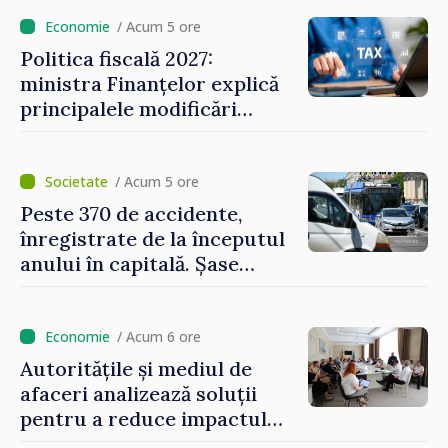
/ Acum 5 ore
Politica fiscală 2027:
ministra Finanțelor explică
principalele modificări
privind impozitul pe
bunurile imobiliare, taxele
locale și rutiere
/ Acum 5 ore
Peste 370 de accidente,
înregistrate de la începutul
anului în capitală. Șase
persoane și-au pierdut viața
/ Acum 6 ore
Autoritățile și mediul de
afaceri analizează soluții
pentru a reduce impactul
provocărilor energetice