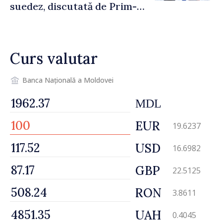
suedez, discutată de Prim-
ministrul Vasile Tofan și
Ambasadoarea Suediei,
Petra Lärke
Curs valutar
Banca Națională a Moldovei
MDL
EUR
19.6237
USD
16.6982
GBP
22.5125
RON
3.8611
UAH
0.4045