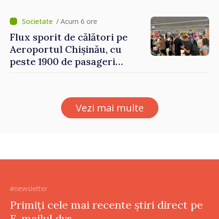
asupra economiei
/ Acum 6 ore
Flux sporit de călători pe
Aeroportul Chișinău, cu
peste 1900 de pasageri
deserviți pe oră în perioada
de vârf a concediilor
Vezi mai multe
#newsletter
Primiți cele mai recente știri direct pe
E-mailul dvs.