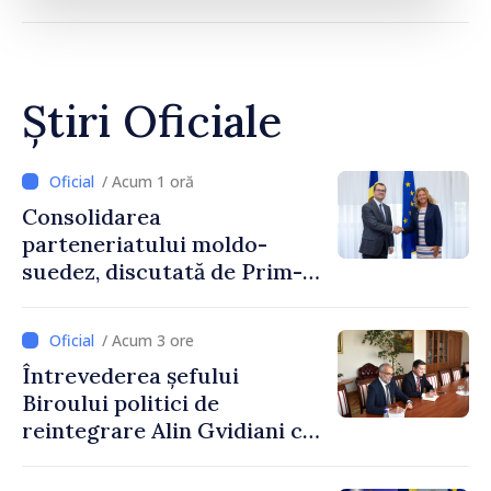
Știri Oficiale
/ Acum 1 oră
Consolidarea
parteneriatului moldo-
suedez, discutată de Prim-
ministrul Vasile Tofan și
Ambasadoarea Suediei,
/ Acum 3 ore
Petra Lärke
Întrevederea șefului
Biroului politici de
reintegrare Alin Gvidiani cu
reprezentanții Misiunii
Comitetului Internațional al