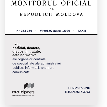
Nr. 363-366
Vineri, 07 august 2026
XXXIII
Legi,
hotărâri, decrete,
dispoziții, tratate,
acte normative
ale organelor centrale
de specialitate ale administrației
publice, informații, anunțuri,
comunicate
ISSN 2587-389X
E-ISSN 2587-3903