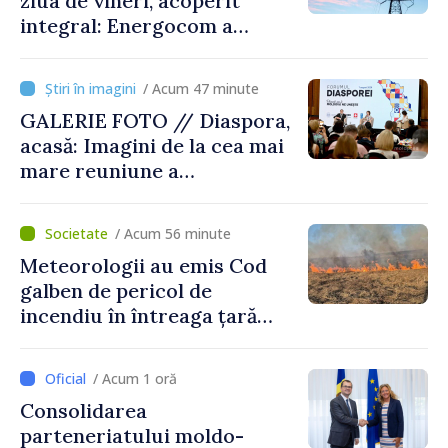
ziua de vineri, acoperit
integral: Energocom a
rezervat volumele
/ Acum 47 minute
GALERIE FOTO // Diaspora,
acasă: Imagini de la cea mai
mare reuniune a
moldovenilor de peste
hotare
/ Acum 56 minute
Meteorologii au emis Cod
galben de pericol de
incendiu în întreaga țară
până pe 14 august
/ Acum 1 oră
Consolidarea
parteneriatului moldo-