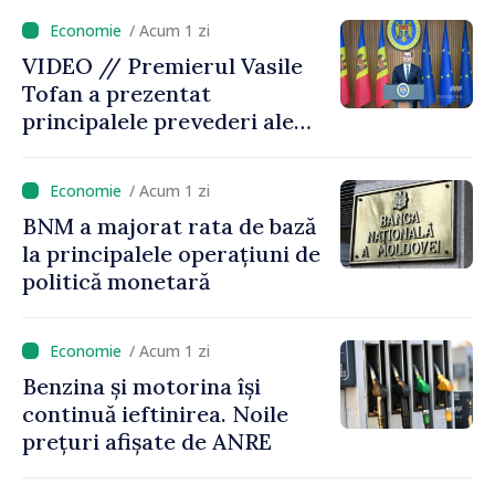
este estimată în scădere
/ Acum 1 zi
VIDEO // Premierul Vasile
Tofan a prezentat
principalele prevederi ale
politicii fiscale pentru anul
2027
/ Acum 1 zi
BNM a majorat rata de bază
la principalele operațiuni de
politică monetară
/ Acum 1 zi
Benzina și motorina își
continuă ieftinirea. Noile
prețuri afișate de ANRE