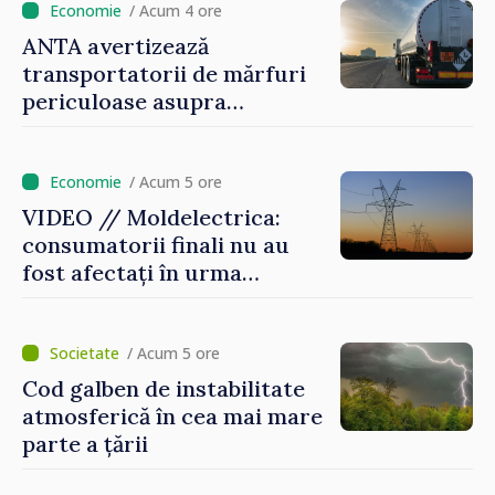
/ Acum 4 ore
ANTA avertizează
transportatorii de mărfuri
periculoase asupra
riscurilor sporite pe timp de
caniculă
/ Acum 5 ore
VIDEO // Moldelectrica:
consumatorii finali nu au
fost afectați în urma
avarierii Liniei Bălți–
Dnestrovsk. Lucrările de
reparație vor fi efectuate în
/ Acum 5 ore
regim prioritar
Cod galben de instabilitate
atmosferică în cea mai mare
parte a țării