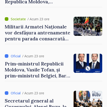
Republica Moldova,
prezentate de vicepremierul
Eugeniu Osmochescu, la
Forumul Diasporei
/ Acum 23 ore
Militarii Armatei Naționale
vor desfășura antrenamente
pentru parada consacrată
Zilei Independenței
/ Acum 23 ore
Prim-ministrul Republicii
Moldova, Vasile Tofan, și
prim-ministrul Belgiei, Bart
De Wever, au discutat
despre parcursul european
al Republicii Moldova.
/ Acum 23 ore
Secretarul general al
Guvernului, Alexei Buzu, la