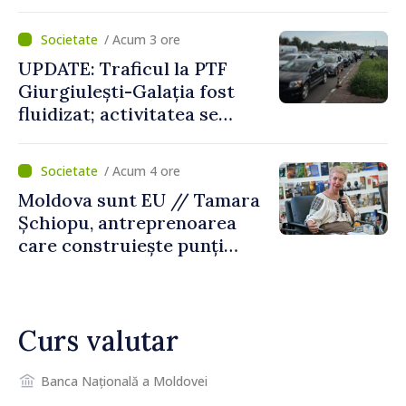
graniță
/ Acum 3 ore
UPDATE: Traficul la PTF
Giurgiulești-Galația fost
fluidizat; activitatea se
desfășoară în condiții
normale
/ Acum 4 ore
Moldova sunt EU // Tamara
Șchiopu, antreprenoarea
care construiește punți
între Marea Britanie și
Republica Moldova
Curs valutar
Banca Națională a Moldovei