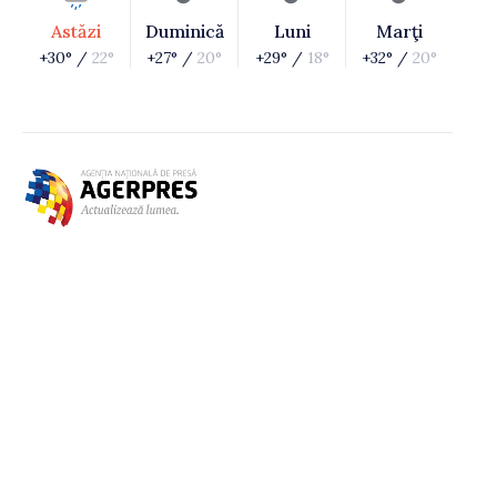
Astăzi
Duminică
Luni
Marţi
+30° /
22°
+27° /
20°
+29° /
18°
+32° /
20°