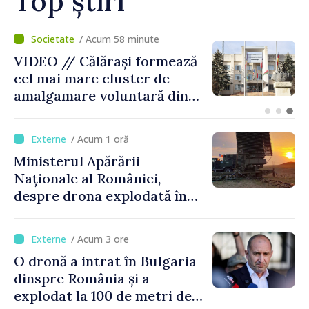
Top știri
/ Acum 14 minute
BTA: Tendința de scădere a
nivelului Dunării se menține,
iar situația hidrologică
rămâne dificilă
/ Acum 1 oră
Ministerul Apărării
Naționale al României,
despre drona explodată în
Bulgaria: „Radarele noastre
nu au detectat niciun
/ Acum 3 ore
vehicul aerian”
O dronă a intrat în Bulgaria
dinspre România și a
explodat la 100 de metri de