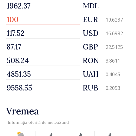
MDL
EUR
19.6237
USD
16.6982
GBP
22.5125
RON
3.8611
UAH
0.4045
RUB
0.2053
Vremea
Informația oferită de
meteo2.md