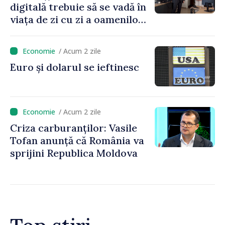
digitală trebuie să se vadă în
viața de zi cu zi a oamenilor
și în modul în care
funcționează economia:
/ Acum 2 zile
premierul Vasile Tofan, în
Euro și dolarul se ieftinesc
vizită la AGE
/ Acum 2 zile
Criza carburanților: Vasile
Tofan anunță că România va
sprijini Republica Moldova