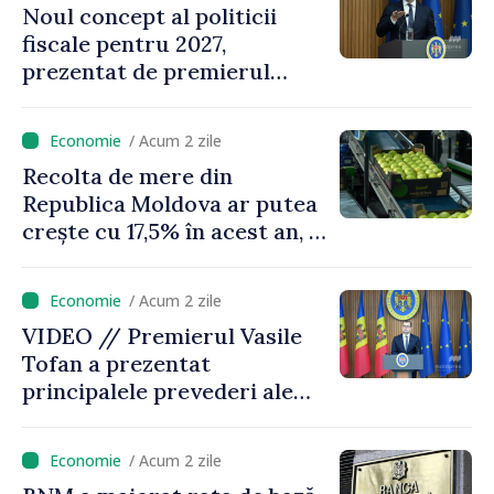
Noul concept al politicii
fiscale pentru 2027,
prezentat de premierul
Vasile Tofan: „Taxăm mai
puțin munca, stimulăm
/ Acum 2 zile
investițiile, taxăm viciile și
Recolta de mere din
echilibrăm taxarea
Republica Moldova ar putea
consumului”
crește cu 17,5% în acest an, în
timp ce producția din UE
este estimată în scădere
/ Acum 2 zile
VIDEO // Premierul Vasile
Tofan a prezentat
principalele prevederi ale
politicii fiscale pentru anul
2027
/ Acum 2 zile