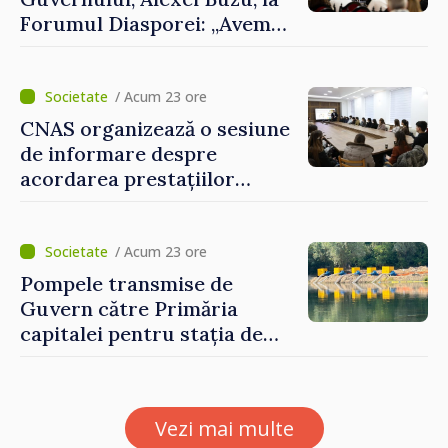
Forumul Diasporei: „Avem
nevoie de fiecare dintre
dumneavoastră pentru a
construi comunități mai
/ Acum 23 ore
puternice”
CNAS organizează o sesiune
de informare despre
acordarea prestațiilor
sociale și serviciile
electronice. Cetățenii,
invitați să se înscrie la
/ Acum 23 ore
eveniment
Pompele transmise de
Guvern către Primăria
capitalei pentru stația de
captarea a apei de la Vadul
lui Vodă au fost instalate și
puse în funcțiune
Vezi mai multe