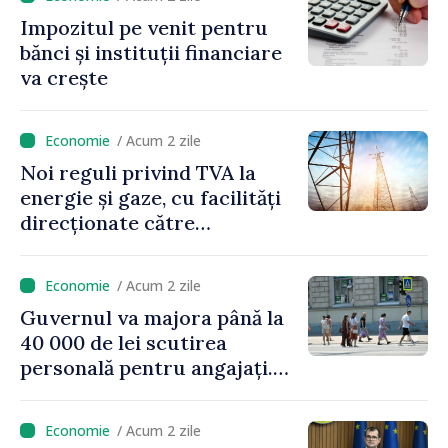
Impozitul pe venit pentru
bănci și instituții financiare
va crește
/ Acum 2 zile
Noi reguli privind TVA la
energie și gaze, cu facilități
direcționate către
consumatorii vulnerabili
/ Acum 2 zile
Guvernul va majora până la
40 000 de lei scutirea
personală pentru angajați.
Vasile Tofan: „Aproape 800
de milioane de lei îi lăsăm
/ Acum 2 zile
oamenilor”