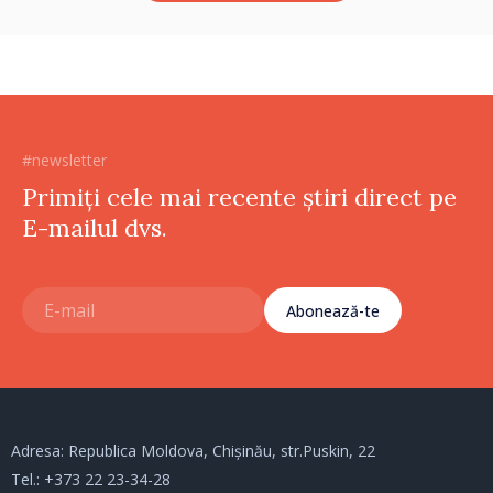
#newsletter
Primiți cele mai recente știri direct pe
E-mailul dvs.
Abonează-te
Adresa: Republica Moldova, Chișinău, str.Puskin, 22
Tel.:
+373 22 23-34-28