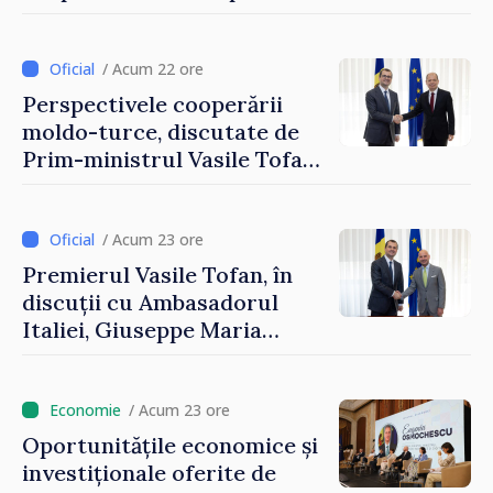
securizarea frontierei și
integrarea europeană.
Reuniune la Moghiliov-
/ Acum 22 ore
Podolsk
Perspectivele cooperării
moldo-turce, discutate de
Prim-ministrul Vasile Tofan
și Ambasadorul Turciei,
Uygar Mustafa Sertel
/ Acum 23 ore
Premierul Vasile Tofan, în
discuții cu Ambasadorul
Italiei, Giuseppe Maria
Perricone
/ Acum 23 ore
Oportunitățile economice și
investiționale oferite de