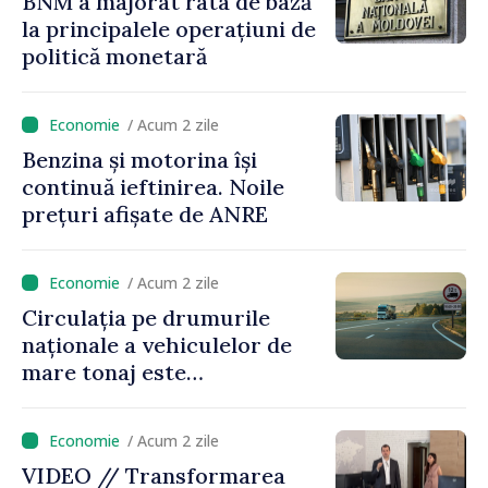
BNM a majorat rata de bază
la principalele operațiuni de
politică monetară
/ Acum 2 zile
Benzina și motorina își
continuă ieftinirea. Noile
prețuri afișate de ANRE
/ Acum 2 zile
Circulația pe drumurile
naționale a vehiculelor de
mare tonaj este
restricționată pe timp de
caniculă
/ Acum 2 zile
VIDEO // Transformarea