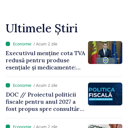
Ultimele Știri
/ Acum 2 zile
Executivul menține cota TVA
redusă pentru produse
esențiale și medicamente:
„Nu facem reformă fiscală
pe seama consumului de
/ Acum 2 zile
bază al oamenilor”
DOC // Proiectul politicii
fiscale pentru anul 2027 a
fost propus spre consultări
publice
/ Acum 2 zile