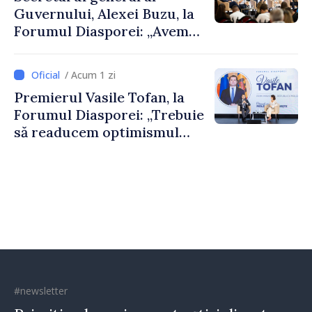
Guvernului, Alexei Buzu, la
Forumul Diasporei: „Avem
nevoie de fiecare dintre
dumneavoastră pentru a
/ Acum 1 zi
construi comunități mai
Premierul Vasile Tofan, la
puternice”
Forumul Diasporei: „Trebuie
să readucem optimismul
oamenilor și încrederea că
Republica Moldova merge în
direcția corectă”
#newsletter