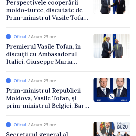
Perspectivele cooperării
moldo-turce, discutate de
Prim-ministrul Vasile Tofan
și Ambasadorul Turciei,
Uygar Mustafa Sertel
/ Acum 23 ore
Premierul Vasile Tofan, în
discuții cu Ambasadorul
Italiei, Giuseppe Maria
Perricone
/ Acum 23 ore
Prim-ministrul Republicii
Moldova, Vasile Tofan, și
prim-ministrul Belgiei, Bart
De Wever, au discutat
despre parcursul european
/ Acum 23 ore
al Republicii Moldova.
Secretarul general al