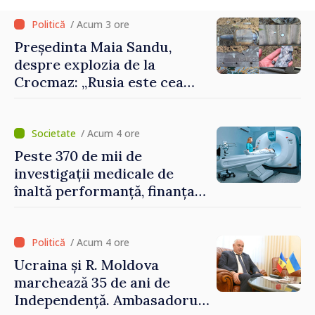
/ Acum 3 ore
Președinta Maia Sandu,
despre explozia de la
Crocmaz: „Rusia este cea
care duce războiul de
agresiune în Ucraina și
poartă întreaga vină pentru
/ Acum 4 ore
pericolul adus la casele
Peste 370 de mii de
oamenilor noștri”
investigații medicale de
înaltă performanță, finanțate
de asigurarea obligatorie în
prima jumătate a anului
/ Acum 4 ore
Ucraina și R. Moldova
marchează 35 de ani de
Independență. Ambasadorul