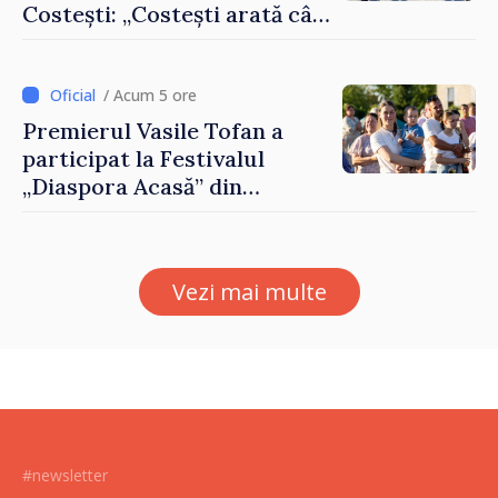
Costești: „Costești arată cât
de mult poate face o
comunitate atunci când
există inițiativă, muncă și
/ Acum 5 ore
spirit antreprenorial”
Premierul Vasile Tofan a
participat la Festivalul
„Diaspora Acasă” din
Costești
Vezi mai multe
#newsletter