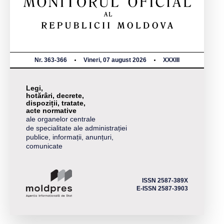
Nr. 363-366
Vineri, 07 august 2026
XXXIII
Legi,
hotărâri, decrete,
dispoziții, tratate,
acte normative
ale organelor centrale
de specialitate ale administrației
publice, informații, anunțuri,
comunicate
ISSN 2587-389X
E-ISSN 2587-3903