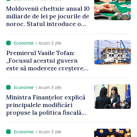
Moldovenii cheltuie anual 10
miliarde de lei pe jocurile de
noroc. Statul introduce o
taxă de 6%, care va aduce
peste 500 de milioane de lei
/ Acum 3 zile
la buget
Premierul Vasile Tofan:
„Focusul acestui guvern
este să modereze creșterea
prețurilor la imobiliare”
/ Acum 3 zile
Ministra Finanțelor explică
principalele modificări
propuse la politica fiscală
2027 privind impozitul pe
venit
/ Acum 3 zile