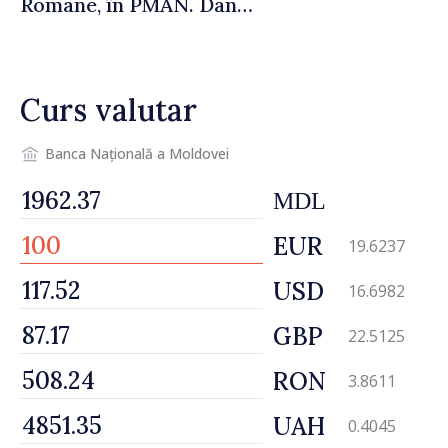
Române, în PMAN. Dan
Perciun: „Evenimentul are o
semnificație aparte în acest
an”
Curs valutar
Banca Națională a Moldovei
MDL
EUR
19.6237
USD
16.6982
GBP
22.5125
RON
3.8611
UAH
0.4045