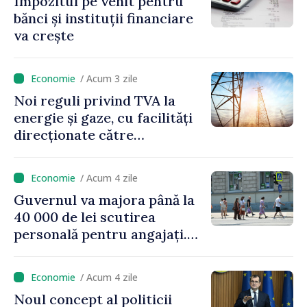
Impozitul pe venit pentru
bănci și instituții financiare
va crește
/ Acum 3 zile
Noi reguli privind TVA la
energie și gaze, cu facilități
direcționate către
consumatorii vulnerabili
/ Acum 4 zile
Guvernul va majora până la
40 000 de lei scutirea
personală pentru angajați.
Vasile Tofan: „Aproape 800
de milioane de lei îi lăsăm
/ Acum 4 zile
oamenilor”
Noul concept al politicii