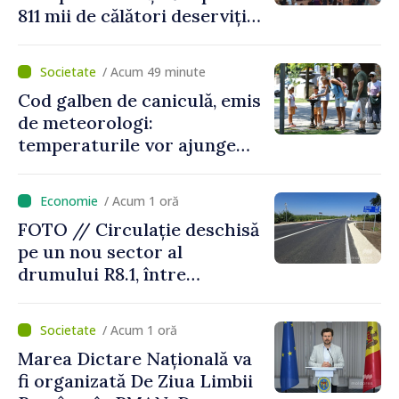
811 mii de călători deserviți
în luna iulie
/ Acum 49 minute
Cod galben de caniculă, emis
de meteorologi:
temperaturile vor ajunge
până la +35 de grade Celsius
/ Acum 1 oră
FOTO // Circulație deschisă
pe un nou sector al
drumului R8.1, între
Arionești și Otaci. Vladimir
Bolea: „Drumuri bune
/ Acum 1 oră
înseamnă deplasări sigure
Marea Dictare Națională va
ale agenților economici și
fi organizată De Ziua Limbii
cetățenilor”