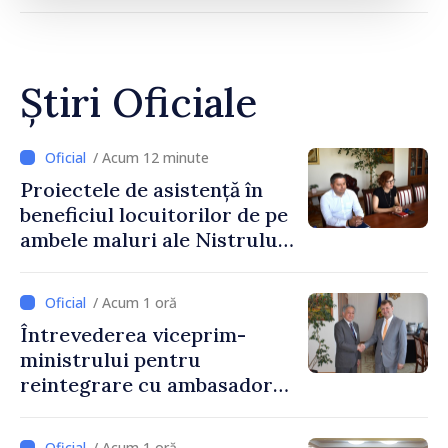
Știri Oficiale
/ Acum 12 minute
Proiectele de asistență în
beneficiul locuitorilor de pe
ambele maluri ale Nistrului
discutate la întrevederea
viceprim-ministrului cu
/ Acum 1 oră
reprezentanta rezidentă a
Întrevederea viceprim-
PNUD în Republica Moldova,
ministrului pentru
Daniela Gasparikova
reintegrare cu ambasadorul
Japoniei în Republica
Moldova
/ Acum 1 oră