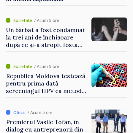
/ Acum 5 ore
Un bărbat a fost condamnat
la trei ani de închisoare
după ce și-a stropit fosta
soție cu acid sulfuric
/ Acum 5 ore
Republica Moldova testează
pentru prima dată
screeningul HPV ca metodă
primară pentru depistarea
cancerului de col uterin
/ Acum 5 ore
Premierul Vasile Tofan, în
dialog cu antreprenorii din