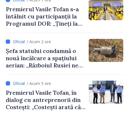
Premierul Vasile Tofan s-a
întâlnit cu participanții la
Programul DOR: „Țineți la
rădăcinile voastre și nu vă
feriți de încercări și greșeli –
/ Acum 2 ore
doar astfel puteți reuși”
Șefa statului condamnă o
nouă încălcare a spațiului
aerian: „Războiul Rusiei ne
afectează direct”
/ Acum 5 ore
Premierul Vasile Tofan, în
dialog cu antreprenorii din
Costești: „Costești arată cât
de mult poate face o
comunitate atunci când
există inițiativă, muncă și