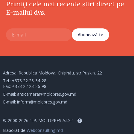
Primiți cele mai recente știri direct pe
E-mailul dvs.
Abonează-te
Adresa: Republica Moldova, Chișinău, str.Puskin, 22
Tel.:
+373 22 23-34-28
Fax: +373 22 23-26-98
E-mail:
anticamera@moldpres.gov.md
E-mail:
inform@moldpres.gov.md
© 2000-2026 "I.P. MOLDPRES A.I.S."
?
Elaborat de
Webconsulting.md