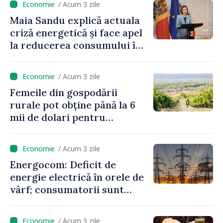
/ Acum 3 zile
Maia Sandu explică actuala
criză energetică și face apel
la reducerea consumului în
orele de vârf: „Doar astfel
putem menține prețurile la
/ Acum 3 zile
un nivel mai mic”
Femeile din gospodării
rurale pot obține până la 6
mii de dolari pentru
investiții în afaceri verzi şi
durabile
/ Acum 3 zile
Energocom: Deficit de
energie electrică în orele de
vârf; consumatorii sunt
îndemnați să economisească
/ Acum 3 zile