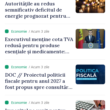
Autoritățile au redus
semnificativ deficitul de
energie prognozat pentru
astăzi
/ Acum 3 zile
Executivul menține cota TVA
redusă pentru produse
esențiale și medicamente:
„Nu facem reformă fiscală
pe seama consumului de
/ Acum 3 zile
bază al oamenilor”
DOC // Proiectul politicii
fiscale pentru anul 2027 a
fost propus spre consultări
publice
/ Acum 3 zile