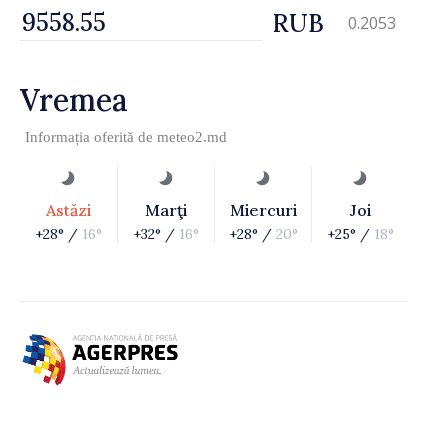
RUB
0.2053
Vremea
Informația oferită de
meteo2.md
Astăzi
Marţi
Miercuri
Joi
+28° /
16°
+32° /
16°
+28° /
20°
+25° /
18°