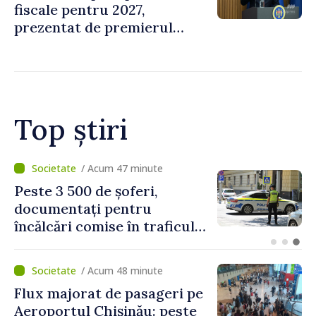
fiscale pentru 2027,
prezentat de premierul
Vasile Tofan: „Taxăm mai
puțin munca, stimulăm
investițiile, taxăm viciile și
echilibrăm taxarea
consumului”
Top știri
/ Acum 12 minute
Proiectele de asistență în
beneficiul locuitorilor de pe
ambele maluri ale Nistrului
discutate la întrevederea
viceprim-ministrului cu
/ Acum 48 minute
reprezentanta rezidentă a
Flux majorat de pasageri pe
PNUD în Republica Moldova,
Aeroportul Chișinău: peste
Daniela Gasparikova