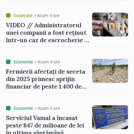
Paun Rohovei: „Am
demonstrat tuturor că
suntem rezistenți și știm să
/ Acum 4 ore
ne punctăm prioritățile
VIDEO // Administratorul
pentru viitor”
unei companii a fost reținut
într-un caz de escrocherie și
insolvabilitate intenționată
de 5 milioane de lei în
domeniul agricol
/ Acum 4 ore
Fermierii afectați de seceta
din 2025 primesc sprijin
financiar de peste 1.400 de
lei pentru fiecare hectar
/ Acum 5 ore
Serviciul Vamal a încasat
peste 847 de milioane de lei
în ultima săptămână