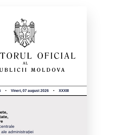
6
Vineri, 07 august 2026
XXXIII
ete,
tate,
ve
centrale
 ale administrației