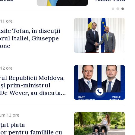
fa Sertel
11 ore
ile Tofan, în discuții
ul Italiei, Giuseppe
cone
12 ore
ul Republicii Moldova,
 și prim-ministrul
t De Wever, au discutat
rsul european al
oldova.
cum 13 ore
țat plata
or pentru familiile cu