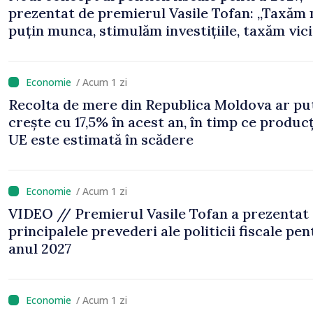
prezentat de premierul Vasile Tofan: „Taxăm
puțin munca, stimulăm investițiile, taxăm vicii
echilibrăm taxarea consumului”
/ Acum 1 zi
Recolta de mere din Republica Moldova ar pu
crește cu 17,5% în acest an, în timp ce producț
UE este estimată în scădere
/ Acum 1 zi
VIDEO // Premierul Vasile Tofan a prezentat
principalele prevederi ale politicii fiscale pe
anul 2027
/ Acum 1 zi