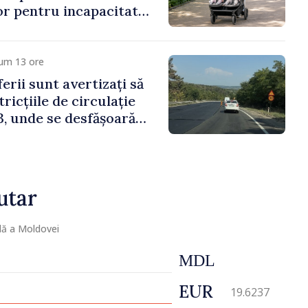
lor pentru incapacitate
e muncă
cum 13 ore
erii sunt avertizați să
ricțiile de circulație
, unde se desfășoară
parație
utar
lă a Moldovei
MDL
EUR
19.6237