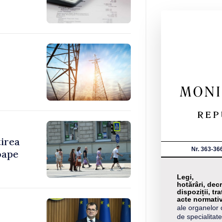
tirea
Nr. 363-36
oape
Legi,
hotărâri, decr
dispoziții, tra
acte normati
ale organelor 
de specialitate