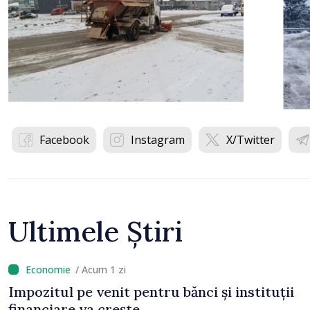
Facebook
Instagram
X/Twitter
Ultimele Știri
/ Acum 1 zi
Impozitul pe venit pentru bănci și instituții
financiare va crește