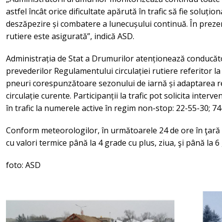
astfel încât orice dificultate apărută în trafic să fie soluțio
deszăpezire și combatere a lunecușului continuă. În prezent
rutiere este asigurată”, indică ASD.
Administrația de Stat a Drumurilor atenționează conducăt
prevederilor Regulamentului circulației rutiere referitor l
pneuri corespunzătoare sezonului de iarnă și adaptarea reg
circulație curente. Participanții la trafic pot solicita interve
în trafic la numerele active în regim non-stop: 22-55-30; 74
Conform meteorologilor, în următoarele 24 de ore în ţară
cu valori termice până la 4 grade cu plus, ziua, şi până la 
foto: ASD