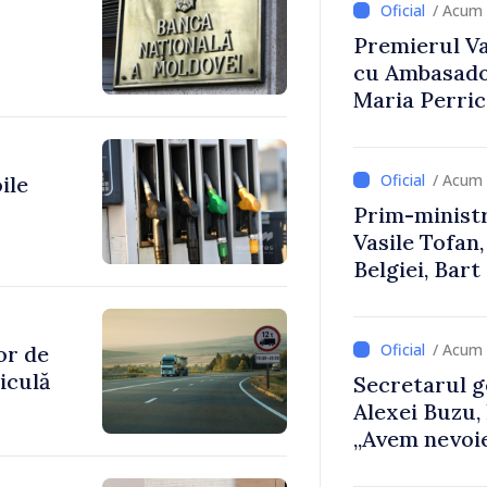
/ Acum 
Premierul Vas
cu Ambasador
Maria Perri
/ Acum 
ile
Prim-ministr
Vasile Tofan,
Belgiei, Bar
despre parcu
Republicii M
/ Acum 
or de
iculă
Secretarul g
Alexei Buzu,
„Avem nevoie
dumneavoast