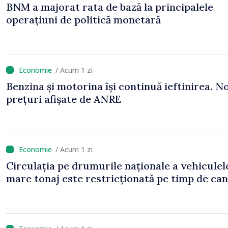
BNM a majorat rata de bază la principalele
operațiuni de politică monetară
/ Acum 1 zi
Benzina și motorina își continuă ieftinirea. No
prețuri afișate de ANRE
/ Acum 1 zi
Circulația pe drumurile naționale a vehiculel
mare tonaj este restricționată pe timp de can