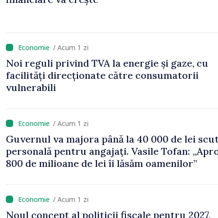
/ Acum 1 zi
Noi reguli privind TVA la energie și gaze, cu
facilități direcționate către consumatorii
vulnerabili
/ Acum 1 zi
Guvernul va majora până la 40 000 de lei scu
personală pentru angajați. Vasile Tofan: „Apr
800 de milioane de lei îi lăsăm oamenilor”
/ Acum 1 zi
Noul concept al politicii fiscale pentru 2027,