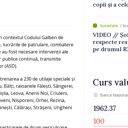
copii și a ce
temporară d
/ A
VIDEO // Șof
în contextul Codului Galben de
respecte rest
, lucrările de patrulare, combatere
pe drumul R3
 au fost necesare intervenții ale
lucrări de re
r publice continuă, transmite
or (ASD).
ntrenarea a 230 de utilaje speciale și
Curs val
, Bălți, raioanele Fălești, Sângerei,
lia, Leova, Anenii Noi, Criuleni,
Banca Naționa
oveni, Nisporeni, Orhei, Rezina,
ănești, Călărași, Strășeni, Ungheni
 sectoarele de drum periculoase,