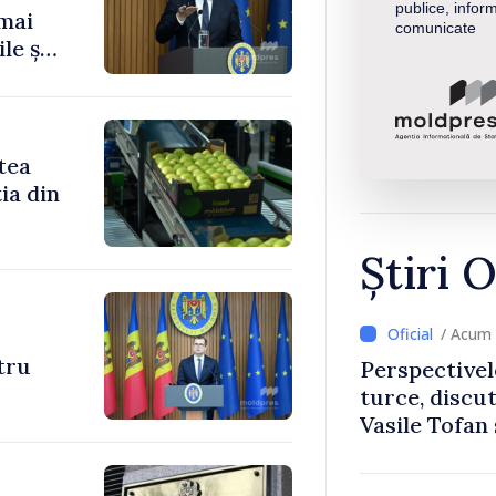
publice, inform
 mai
comunicate
le și
tea
ia din
Știri O
/ Acum 
ntru
Perspectivel
turce, discu
Vasile Tofan
Uygar Musta