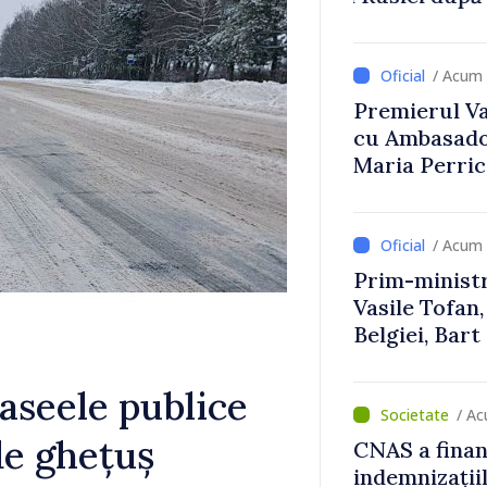
Uygar Musta
/ Acum 
Premierul Vas
cu Ambasador
Maria Perri
/ Acum 
Prim-ministr
Vasile Tofan,
Belgiei, Bar
despre parcu
Republicii M
aseele publice
/ A
de ghețuș
CNAS a finan
indemnizațiil