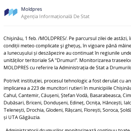
Moldpres
Agenția Informațională De Stat
Chişinău, 1 feb. /MOLDPRES/. Pe parcursul zilei de astăzi, 
condiții meteo complicate şi ghețuș, în vigoare până mâine
a lunecușului și deszăpezire au continuat în regiunile unde
unităților teritoriale SA "Drumuri”. Monitorizarea traseelo
MOLDPRES cu referire la Administrația de Stat a Drumuril
Potrivit instituției, procesul tehnologic a fost derulat cu a
implicarea a 223 de muncitori rutieri în municipiile Chișinău
Cahul, Cantemir, Căușeni, Ștefan Vodă, Basarabeasca, Cimiș
Dubăsari, Briceni, Dondușeni, Edineț, Ocnița, Hâncești, Ial
Telenești, Drochia, Glodeni, Râșcani, Florești, Soroca, Șold
și UTA Găgăuzia.
„Administratorii drumurilor monitorizează continuu toate