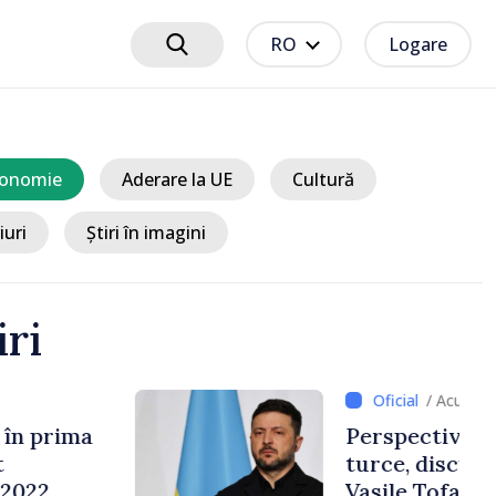
RO
Logare
onomie
Aderare la UE
Cultură
iuri
Știri în imagini
iri
11 ore
e cooperării moldo-
tate de Prim-ministrul
 și Ambasadorul Turciei,