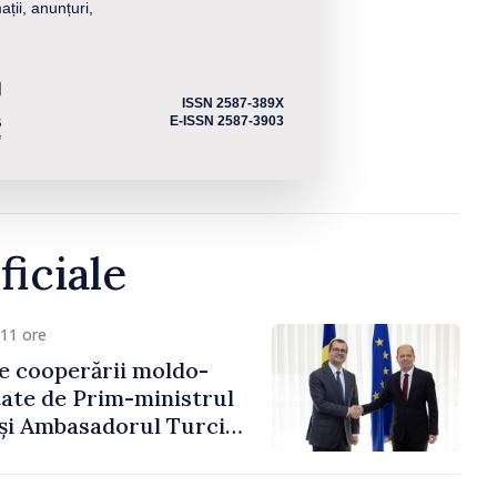
ații, anunțuri,
ISSN 2587-389X
E-ISSN 2587-3903
ficiale
11 ore
e cooperării moldo-
tate de Prim-ministrul
 și Ambasadorul Turciei,
fa Sertel