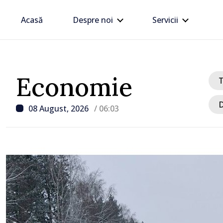
Acasă
Despre noi
Servicii
Economie
D
08 August, 2026
/ 06:03
/ Acum 9 ore
Zelenski a ajuns în Serbi
sa vizită în acest stat ali
tradițional al Rusiei du