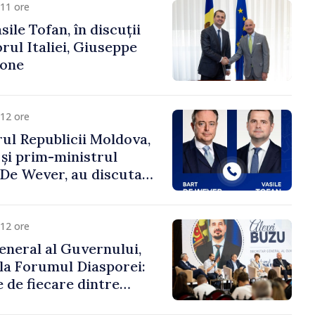
11 ore
ile Tofan, în discuții
ul Italiei, Giuseppe
cone
12 ore
ul Republicii Moldova,
 și prim-ministrul
t De Wever, au discutat
rsul european al
oldova.
12 ore
eneral al Guvernului,
 la Forumul Diasporei:
 de fiecare dintre
ră pentru a construi