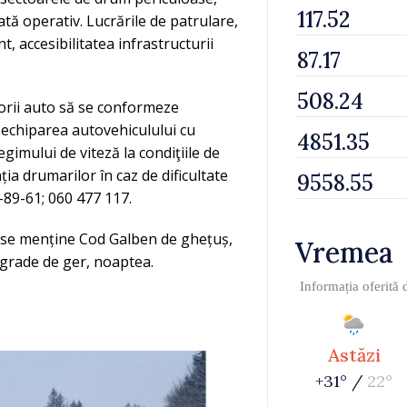
nată operativ. Lucrările de patrulare,
, accesibilitatea infrastructurii
orii auto să se conformeze
a echiparea autovehiculului cu
imului de viteză la condiţiile de
nția drumarilor în caz de dificultate
-89-61; 060 477 117.
 se menține Cod Galben de ghețuș,
Vremea
6 grade de ger, noaptea.
Informația oferită
Astăzi
+31° /
22°