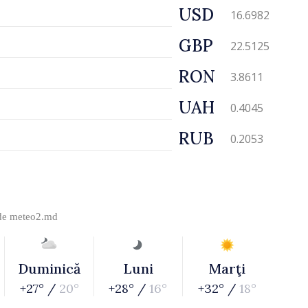
USD
16.6982
GBP
22.5125
RON
3.8611
UAH
0.4045
RUB
0.2053
 de
meteo2.md
Duminică
Luni
Marţi
+27° /
20°
+28° /
16°
+32° /
18°