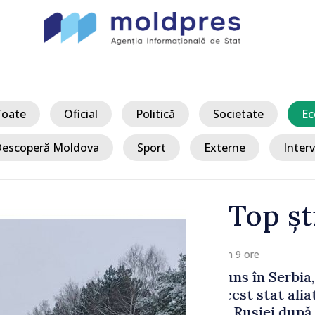
Toate
Oficial
Politică
Societate
Ec
escoperă Moldova
Sport
Externe
Interv
Top șt
/ Acum 
a, în prima
Perspectivel
at
turce, discu
pă 2022
Vasile Tofan