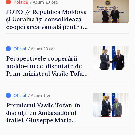
/ Acum 23 ore
FOTO // Republica Moldova
și Ucraina își consolidează
cooperarea vamală pentru
securizarea frontierei și
integrarea europeană.
Reuniune la Moghiliov-
/ Acum 23 ore
Podolsk
Perspectivele cooperării
moldo-turce, discutate de
Prim-ministrul Vasile Tofan
și Ambasadorul Turciei,
Uygar Mustafa Sertel
/ Acum 1 zi
Premierul Vasile Tofan, în
discuții cu Ambasadorul
Italiei, Giuseppe Maria
Perricone