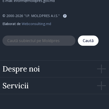
E-mail:
inform@moldpres.gov.md
© 2000-2026 "I.P. MOLDPRES A.I.S."
?
Elaborat de
Webconsulting.md
Caută
Despre noi
Servicii