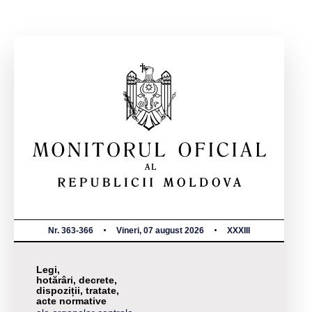
Nr. 363-366
Vineri, 07 august 2026
XXXIII
Legi,
hotărâri, decrete,
dispoziții, tratate,
acte normative