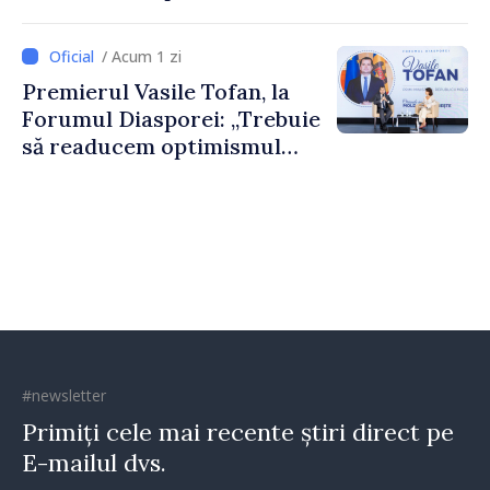
nevoie de fiecare dintre
dumneavoastră pentru a
/ Acum 1 zi
construi comunități mai
Premierul Vasile Tofan, la
puternice”
Forumul Diasporei: „Trebuie
să readucem optimismul
oamenilor și încrederea că
Republica Moldova merge în
direcția corectă”
#newsletter
Primiți cele mai recente știri direct pe
E-mailul dvs.