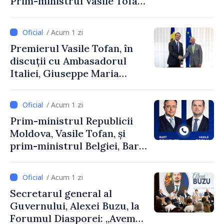
Prim-ministrul Vasile Tofan
și Ambasadorul Turciei,
Uygar Mustafa Sertel
/ Acum 1 zi
Premierul Vasile Tofan, în
discuții cu Ambasadorul
Italiei, Giuseppe Maria
Perricone
/ Acum 1 zi
Prim-ministrul Republicii
Moldova, Vasile Tofan, și
prim-ministrul Belgiei, Bart
De Wever, au discutat
despre parcursul european
/ Acum 1 zi
al Republicii Moldova.
Secretarul general al
Guvernului, Alexei Buzu, la
Forumul Diasporei: „Avem