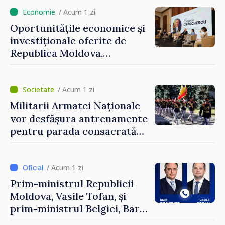
/ Acum 1 zi
Oportunitățile economice și
investiționale oferite de
Republica Moldova,
prezentate de vicepremierul
Eugeniu Osmochescu, la
Forumul Diasporei
/ Acum 1 zi
Militarii Armatei Naționale
vor desfășura antrenamente
pentru parada consacrată
Zilei Independenței
/ Acum 1 zi
Prim-ministrul Republicii
Moldova, Vasile Tofan, și
prim-ministrul Belgiei, Bart
De Wever, au discutat