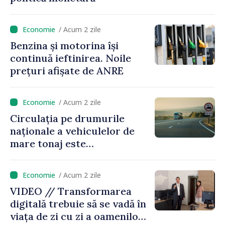
/ Acum 2 zile
Benzina și motorina își
continuă ieftinirea. Noile
prețuri afișate de ANRE
/ Acum 2 zile
Circulația pe drumurile
naționale a vehiculelor de
mare tonaj este
restricționată pe timp de
caniculă
/ Acum 2 zile
VIDEO // Transformarea
digitală trebuie să se vadă în
viața de zi cu zi a oamenilor