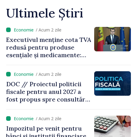
Ultimele Știri
/ Acum 2 zile
Executivul menține cota TVA
redusă pentru produse
esențiale și medicamente:
„Nu facem reformă fiscală
pe seama consumului de
/ Acum 2 zile
bază al oamenilor”
DOC // Proiectul politicii
fiscale pentru anul 2027 a
fost propus spre consultări
publice
/ Acum 2 zile
Impozitul pe venit pentru
bănci și instituții financiare