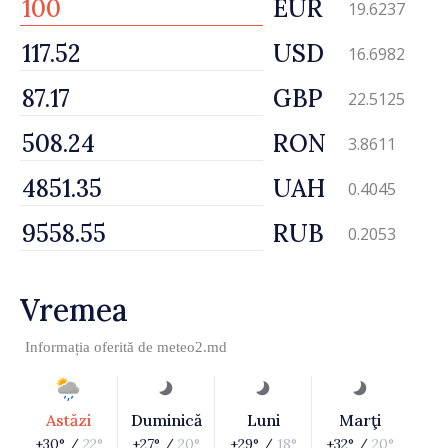
EUR
19.6237
USD
16.6982
GBP
22.5125
RON
3.8611
UAH
0.4045
RUB
0.2053
Vremea
Informația oferită de
meteo2.md
Astăzi
Duminică
Luni
Marţi
+30° /
22°
+27° /
20°
+29° /
18°
+32° /
20°