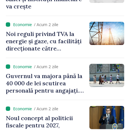
va crește
/ Acum 2 zile
Noi reguli privind TVA la
energie și gaze, cu facilități
direcționate către
consumatorii vulnerabili
/ Acum 2 zile
Guvernul va majora până la
40 000 de lei scutirea
personală pentru angajați.
Vasile Tofan: „Aproape 800
de milioane de lei îi lăsăm
/ Acum 2 zile
oamenilor”
Noul concept al politicii
fiscale pentru 2027,