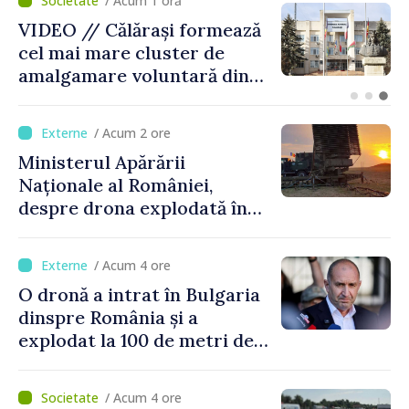
/ Acum 1 oră
BTA: Tendința de scădere a
nivelului Dunării se menține,
iar situația hidrologică
rămâne dificilă
/ Acum 2 ore
Ministerul Apărării
Naționale al României,
despre drona explodată în
Bulgaria: „Radarele noastre
nu au detectat niciun
/ Acum 4 ore
vehicul aerian”
O dronă a intrat în Bulgaria
dinspre România și a
explodat la 100 de metri de
graniță
/ Acum 4 ore