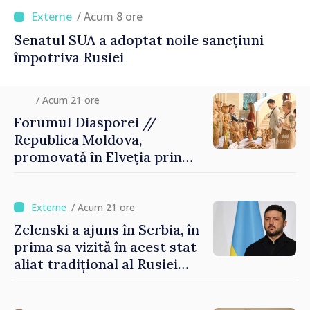
/ Acum 8 ore
Senatul SUA a adoptat noile sancțiuni
împotriva Rusiei
/ Acum 21 ore
Forumul Diasporei //
Republica Moldova,
promovată în Elveția prin
turism, investiții și
exporturi
/ Acum 21 ore
Zelenski a ajuns în Serbia, în
prima sa vizită în acest stat
aliat tradițional al Rusiei
după 2022