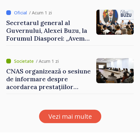
despre parcursul european
al Republicii Moldova.
/ Acum 1 zi
Secretarul general al
Guvernului, Alexei Buzu, la
Forumul Diasporei: „Avem
nevoie de fiecare dintre
dumneavoastră pentru a
construi comunități mai
/ Acum 1 zi
puternice”
CNAS organizează o sesiune
de informare despre
acordarea prestațiilor
sociale și serviciile
electronice. Cetățenii,
invitați să se înscrie la
Vezi mai multe
eveniment