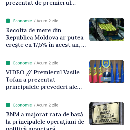
prezentat de premierul
Vasile Tofan: „Taxăm mai
puțin munca, stimulăm
/ Acum 2 zile
investițiile, taxăm viciile și
Recolta de mere din
echilibrăm taxarea
Republica Moldova ar putea
consumului”
crește cu 17,5% în acest an, în
timp ce producția din UE
este estimată în scădere
/ Acum 2 zile
VIDEO // Premierul Vasile
Tofan a prezentat
principalele prevederi ale
politicii fiscale pentru anul
2027
/ Acum 2 zile
BNM a majorat rata de bază
la principalele operațiuni de
politică monetară