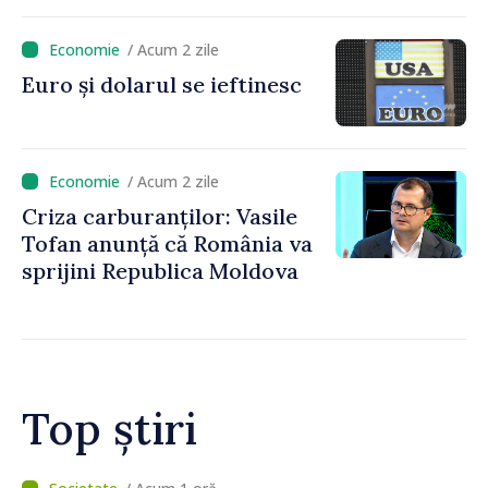
și în modul în care
funcționează economia:
/ Acum 2 zile
premierul Vasile Tofan, în
Euro și dolarul se ieftinesc
vizită la AGE
/ Acum 2 zile
Criza carburanților: Vasile
Tofan anunță că România va
sprijini Republica Moldova
Top știri