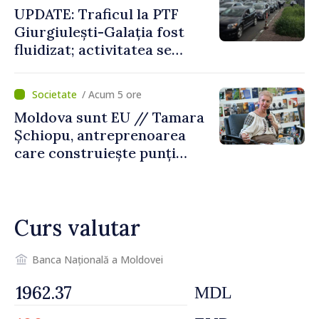
UPDATE: Traficul la PTF
Giurgiulești-Galația fost
fluidizat; activitatea se
desfășoară în condiții
normale
/ Acum 5 ore
Moldova sunt EU // Tamara
Șchiopu, antreprenoarea
care construiește punți
între Marea Britanie și
Republica Moldova
Curs valutar
Banca Națională a Moldovei
MDL