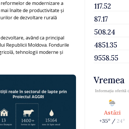
l reformelor de modernizare a
 mai înalte de productivitate și
urilor de dezvoltare rurală
 dezvoltare, având ca principal
ui Republicii Moldova. Fondurile
agricolă, tehnologii moderne și
Vremea
Informația oferită
Astăzi
+35° /
24°