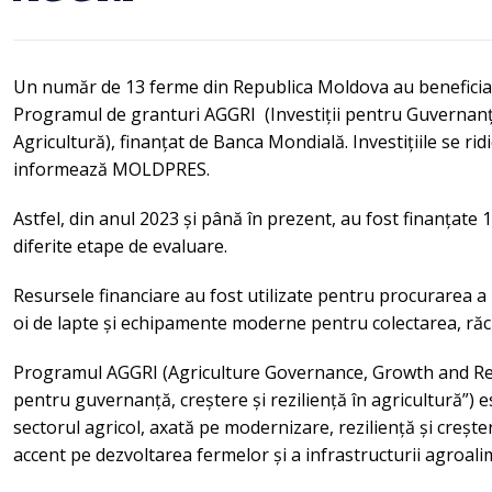
Un număr de 13 ferme din Republica Moldova au beneficiat d
Programul de granturi AGGRI (Investiții pentru Guvernanță,
Agricultură), finanțat de Banca Mondială. Investițiile se ridi
informează MOLDPRES.
Astfel, din anul 2023 și până în prezent, au fost finanțate 
diferite etape de evaluare.
Resursele financiare au fost utilizate pentru procurarea a
oi de lapte și echipamente moderne pentru colectarea, răcire
Programul AGGRI (Agriculture Governance, Growth and Resi
pentru guvernanță, creștere și reziliență în agricultură”) est
sectorul agricol, axată pe modernizare, reziliență și creșt
accent pe dezvoltarea fermelor și a infrastructurii agroali