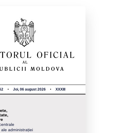
62
Joi, 06 august 2026
XXXIII
ete,
tate,
ve
centrale
 ale administrației