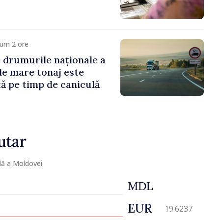
cum 2 ore
e drumurile naționale a
de mare tonaj este
tă pe timp de caniculă
utar
lă a Moldovei
MDL
EUR
19.6237