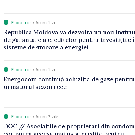
/ Acum 1 zi
Republica Moldova va dezvolta un nou instr
de garantare a creditelor pentru investițiile 
sisteme de stocare a energiei
/ Acum 1 zi
Energocom continuă achiziția de gaze pentru
următorul sezon rece
/ Acum 2 zile
DOC // Asociațiile de proprietari din condom
vor putea accesa mai ușor credite pentru