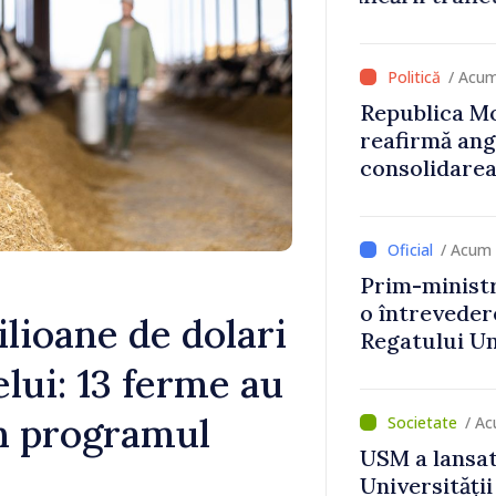
stimulente d
de lei din p
/ Acum
Republica Mo
reafirmă an
consolidarea
/ Acum 
Prim-ministr
o întrevede
ilioane de dolari
Regatului Uni
Irlandei de 
elui: 13 ferme au
in programul
/ Ac
USM a lansat
Universității