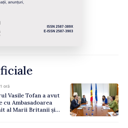
ații, anunțuri,
ISSN 2587-389X
E-ISSN 2587-3903
ficiale
1 oră
ul Vasile Tofan a avut
re cu Ambasadoarea
t al Marii Britanii și
Nord, Fern Horine