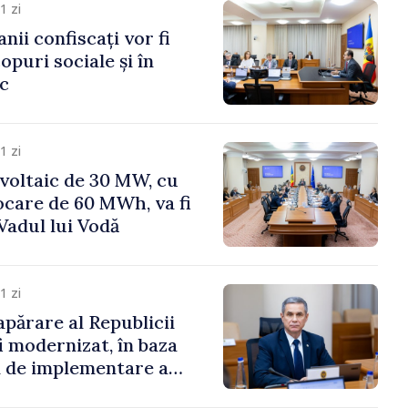
1 zi
anii confiscați vor fi
copuri sociale și în
ic
1 zi
voltaic de 30 MW, cu
ocare de 60 MWh, va fi
Vadul lui Vodă
1 zi
apărare al Republicii
i modernizat, în baza
 de implementare a
aționale de Apărare