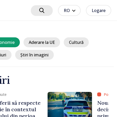
RO
Logare
onomie
Aderare la UE
Cultură
iuri
Știri în imagini
iri
 1 oră
ți din Rezina, care au
unească într-o singură
 beneficia de