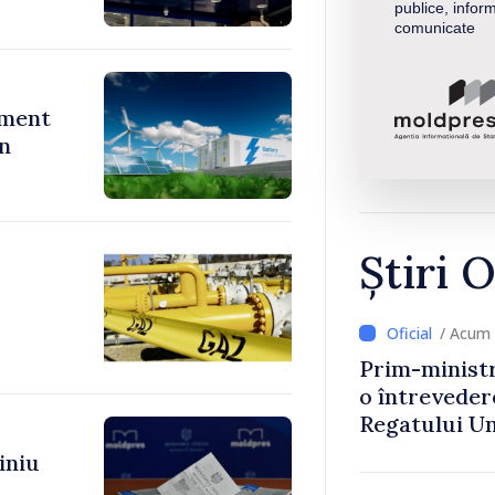
publice, inform
comunicate
ument
în
Știri O
/ Acum 
Prim-ministr
o întrevede
Regatului Uni
Irlandei de 
iniu