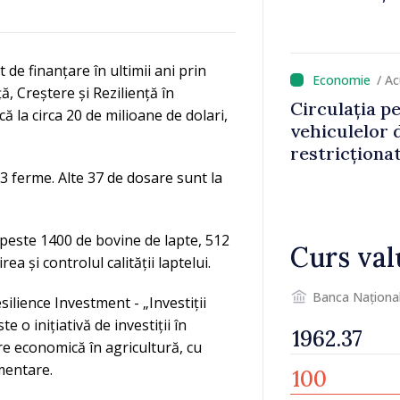
e finanțare în ultimii ani prin
/ A
 Creștere și Reziliență în
Circulația p
că la circa 20 de milioane de dolari,
vehiculelor 
restricționa
13 ferme. Alte 37 de dosare sunt la
 peste 1400 de bovine de lapte, 512
Curs val
a și controlul calității laptelui.
Banca Naționa
lience Investment - „Investiții
e o inițiativă de investiții în
ere economică în agricultură, cu
mentare.