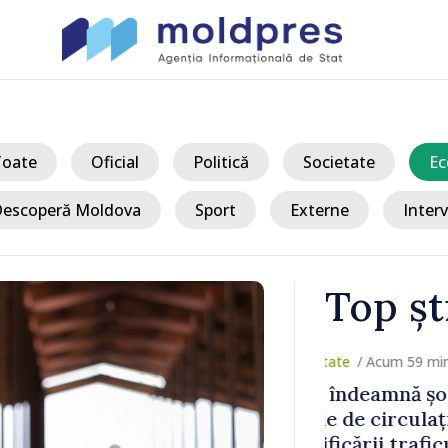
Toate
Oficial
Politică
Societate
Ec
escoperă Moldova
Sport
Externe
Interv
Top șt
/ Acum
 să respecte
Nouă localită
 contextul
decis să se 
 din perioada
primărie, vor