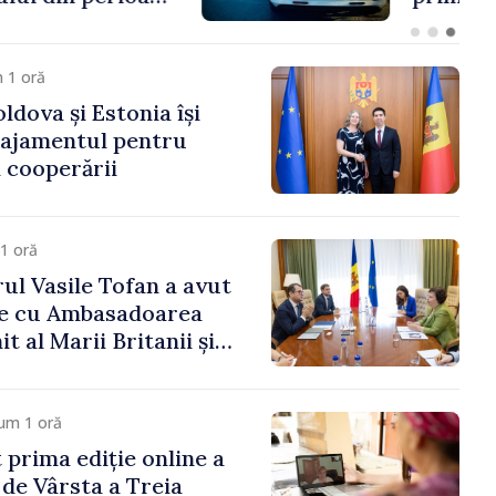
e peste 85 de milioane
artea Guvernului
 1 oră
ldova și Estonia își
gajamentul pentru
 cooperării
1 oră
ul Vasile Tofan a avut
re cu Ambasadoarea
t al Marii Britanii și
Nord, Fern Horine
um 1 oră
 prima ediție online a
 de Vârsta a Treia