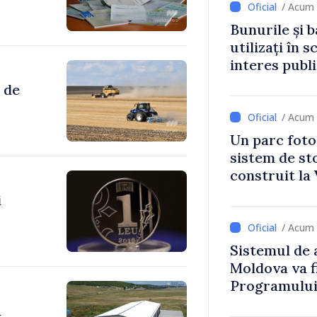
/ Acum 
Bunurile și b
utilizați în s
interes publ
 de
/ Acum 
Un parc foto
sistem de st
construit la 
i
/ Acum 
Sistemul de 
Moldova va f
Programului
Strategiei N
a