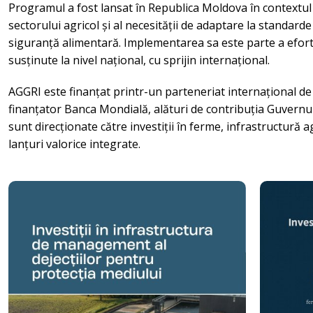
Programul a fost lansat în Republica Moldova în contextu
sectorului agricol și al necesității de adaptare la standarde
siguranță alimentară. Implementarea sa este parte a efort
susținute la nivel național, cu sprijin internațional.
AGGRI este finanțat printr-un parteneriat internațional de
finanțator Banca Mondială, alături de contribuția Guvernul
sunt direcționate către investiții în ferme, infrastructură 
lanțuri valorice integrate.