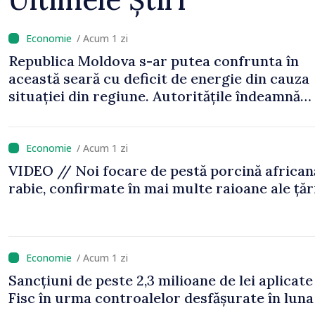
/ Acum 1 zi
Republica Moldova s-ar putea confrunta în
această seară cu deficit de energie din cauza
situației din regiune. Autoritățile îndeamnă
cetățenii să economisească electricitatea
/ Acum 1 zi
VIDEO // Noi focare de pestă porcină africană
rabie, confirmate în mai multe raioane ale țăr
/ Acum 1 zi
Sancțiuni de peste 2,3 milioane de lei aplicate
Fisc în urma controalelor desfășurate în luna 