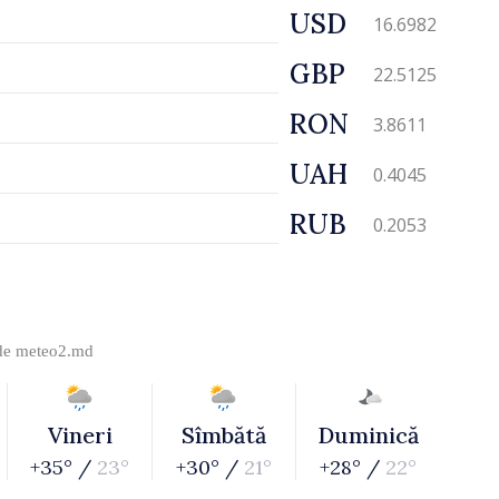
USD
16.6982
GBP
22.5125
RON
3.8611
UAH
0.4045
RUB
0.2053
 de
meteo2.md
Vineri
Sîmbătă
Duminică
+35° /
23°
+30° /
21°
+28° /
22°