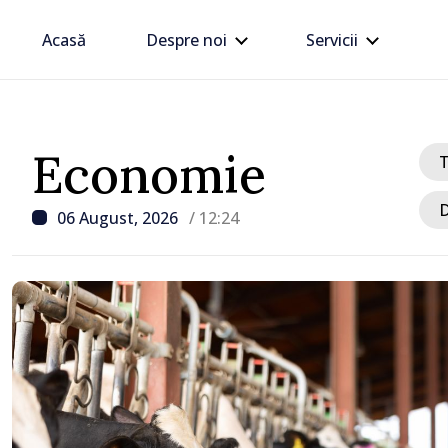
Acasă
Despre noi
Servicii
Economie
D
06 August, 2026
/ 12:24
/ Acum 59 minute
Poliția îndeamnă șoferii
regulile de circulație în
intensificării traficului