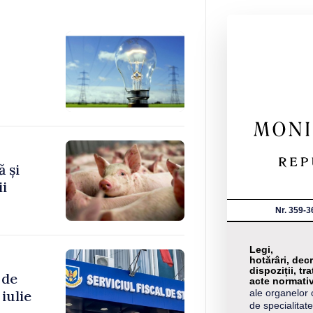
 și
ii
Nr. 359-3
Legi,
hotărâri, decr
dispoziții, tra
 de
acte normati
iulie
ale organelor 
de specialitate