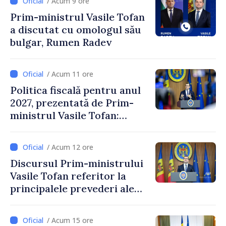
/ Acum 9 ore
Prim-ministrul Vasile Tofan
a discutat cu omologul său
bulgar, Rumen Radev
/ Acum 11 ore
Politica fiscală pentru anul
2027, prezentată de Prim-
ministrul Vasile Tofan:
Reducerea poverii pe muncă,
stimularea investițiilor și o
/ Acum 12 ore
taxare mai echitabilă
Discursul Prim-ministrului
Vasile Tofan referitor la
principalele prevederi ale
politicii fiscale pentru anul
2027
/ Acum 15 ore