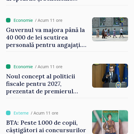
asigurării medicale
/ Acum 11 ore
Guvernul va majora până la
40 000 de lei scutirea
personală pentru angajați.
Vasile Tofan: „Aproape 800
de milioane de lei îi lăsăm
oamenilor”
/ Acum 11 ore
Noul concept al politicii
fiscale pentru 2027,
prezentat de premierul
Vasile Tofan: „Taxăm mai
puțin munca, stimulăm
investițiile, taxăm viciile și
/ Acum 11 ore
echilibrăm taxarea
BTA: Peste 1.000 de copii,
consumului”
câștigători ai concursurilor