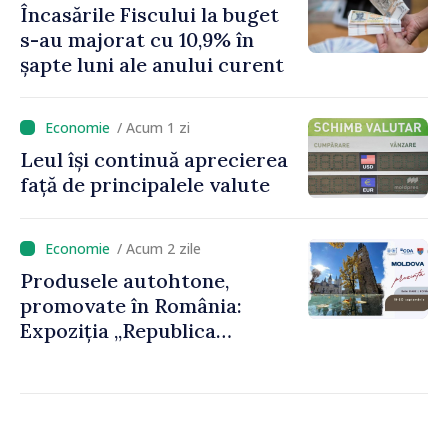
Încasările Fiscului la buget
foarte atent vom uniformiza
s-au majorat cu 10,9% în
anumite taxe”
șapte luni ale anului curent
/ Acum 1 zi
Leul își continuă aprecierea
față de principalele valute
/ Acum 2 zile
Produsele autohtone,
promovate în România:
Expoziția „Republica
Moldova prezintă” va fi
organizată la Baia Mare