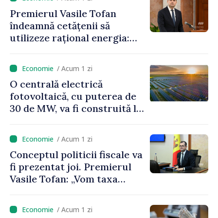
Premierul Vasile Tofan
îndeamnă cetățenii să
utilizeze rațional energia:
„Ca să nu plătim costuri mai
mari, trebuie să
/ Acum 1 zi
economisim”
O centrală electrică
fotovoltaică, cu puterea de
30 de MW, va fi construită la
Vadul lui Vodă
/ Acum 1 zi
Conceptul politicii fiscale va
fi prezentat joi. Premierul
Vasile Tofan: „Vom taxa
munca mai puțin, vom
încuraja investițiile, vom
/ Acum 1 zi
taxa mai mult viciile și