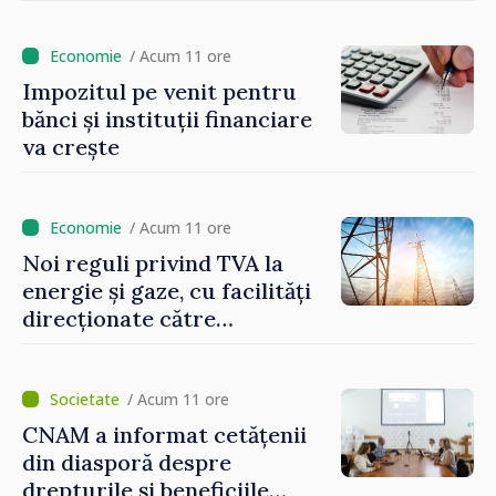
Reducerea poverii pe muncă,
stimularea investițiilor și o
taxare mai echitabilă
/ Acum 11 ore
Impozitul pe venit pentru
bănci și instituții financiare
va crește
/ Acum 11 ore
Noi reguli privind TVA la
energie și gaze, cu facilități
direcționate către
consumatorii vulnerabili
/ Acum 11 ore
CNAM a informat cetățenii
din diasporă despre
drepturile și beneficiile