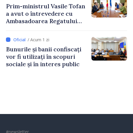
Prim-ministrul Vasile Tofan
a avut o întrevedere cu
Ambasadoarea Regatului
Unit al Marii Britanii și
Irlandei de Nord, Fern
/ Acum 1 zi
Horine
Bunurile și banii confiscați
vor fi utilizați în scopuri
sociale și în interes public
#newsletter