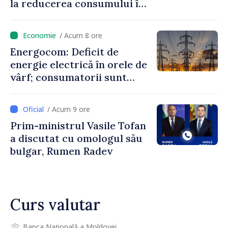
la reducerea consumului în
orele de vârf: „Doar astfel
putem menține prețurile la
/ Acum 8 ore
un nivel mai mic”
Energocom: Deficit de
energie electrică în orele de
vârf; consumatorii sunt
îndemnați să economisească
/ Acum 9 ore
Prim-ministrul Vasile Tofan
a discutat cu omologul său
bulgar, Rumen Radev
Curs valutar
Banca Națională a Moldovei