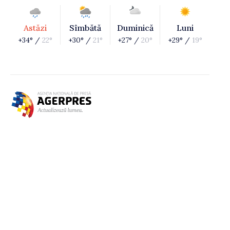
Astăzi
Sîmbătă
Duminică
Luni
+34° /
22°
+30° /
21°
+27° /
20°
+29° /
19°