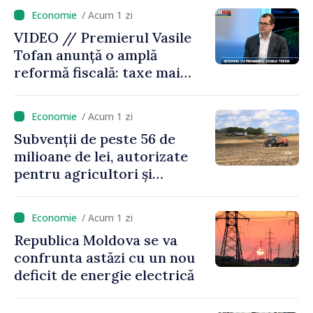
/ Acum 1 zi
VIDEO // Premierul Vasile
Tofan anunță o amplă
reformă fiscală: taxe mai
mici pe muncă, impozite mai
mari pentru bănci, tutun și
/ Acum 1 zi
jocurile de noroc
Subvenții de peste 56 de
milioane de lei, autorizate
pentru agricultori și
proiecte de dezvoltare
rurală în luna iulie
/ Acum 1 zi
Republica Moldova se va
confrunta astăzi cu un nou
deficit de energie electrică