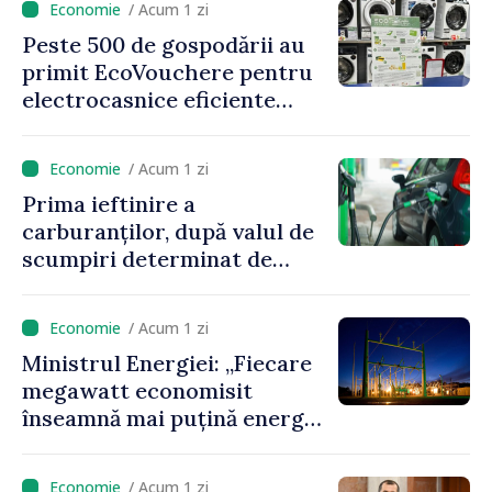
/ Acum 1 zi
Peste 500 de gospodării au
primit EcoVouchere pentru
electrocasnice eficiente
energetic
/ Acum 1 zi
Prima ieftinire a
carburanților, după valul de
scumpiri determinat de
situația externă: ANRE
anunță prețuri mai mici la
/ Acum 1 zi
benzină și motorină
Ministrul Energiei: „Fiecare
megawatt economisit
înseamnă mai puțină energie
cumpărată la prețuri foarte
ridicate”
/ Acum 1 zi