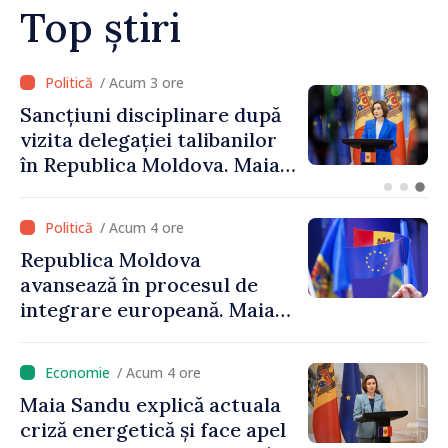
Top știri
/ Acum 2 ore
Adunarea Populară a
Găgăuziei trebuie să aibă un
mandat deplin. Președinta
Maia Sandu: „Alegerile să fie
libere și corecte””
/ Acum 4 ore
Republica Moldova
avansează în procesul de
integrare europeană. Maia
Sandu: „Nu ne blochează
niciun stat”
/ Acum 4 ore
Maia Sandu explică actuala
criză energetică și face apel