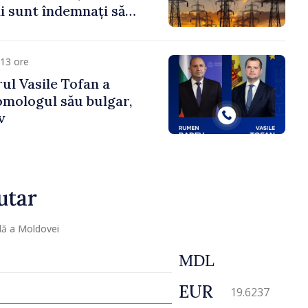
 sunt îndemnați să
că
13 ore
ul Vasile Tofan a
omologul său bulgar,
v
utar
lă a Moldovei
MDL
EUR
19.6237