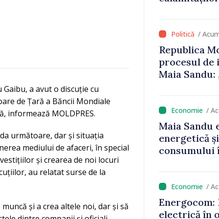
că oameni cu
cunosc polit
/ Acum
Republica Mo
procesul de 
Maia Sandu: 
niciun stat”
Gaibu, a avut o discuție cu
oare de Țară a Băncii Mondiale
/ A
ară, informează MOLDPRES.
Maia Sandu e
ada următoare, dar și situația
energetică ș
erea mediului de afaceri, în special
consumului î
vestițiilor și crearea de noi locuri
astfel putem
țiilor, au relatat surse de la
un nivel mai
/ A
Energocom: D
muncă și a crea altele noi, dar și să
electrică în 
ele dintre companii și oficiali