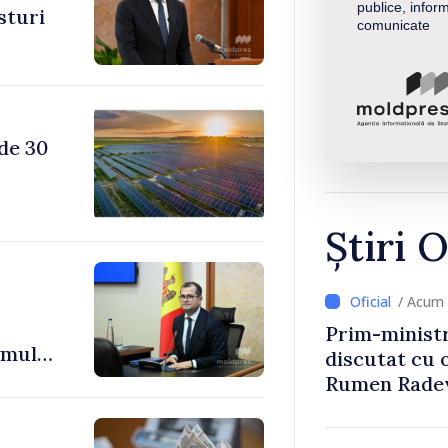
publice, inform
sturi
comunicate
 de 30
Știri O
/ Acum 
Prim-ministr
 mult
discutat cu 
e
Rumen Rade