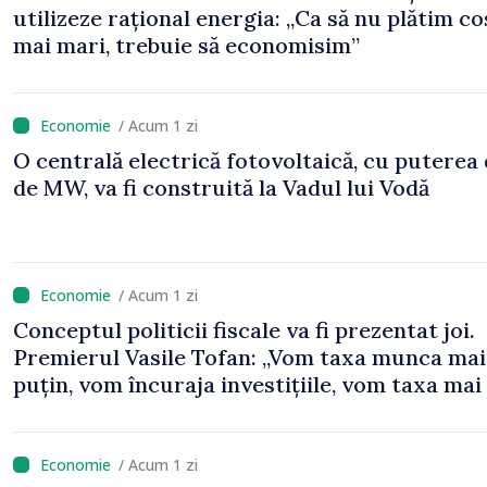
utilizeze rațional energia: „Ca să nu plătim co
mai mari, trebuie să economisim”
/ Acum 1 zi
O centrală electrică fotovoltaică, cu puterea
de MW, va fi construită la Vadul lui Vodă
/ Acum 1 zi
Conceptul politicii fiscale va fi prezentat joi.
Premierul Vasile Tofan: „Vom taxa munca mai
puțin, vom încuraja investițiile, vom taxa mai
viciile și foarte atent vom uniformiza anumit
taxe”
/ Acum 1 zi