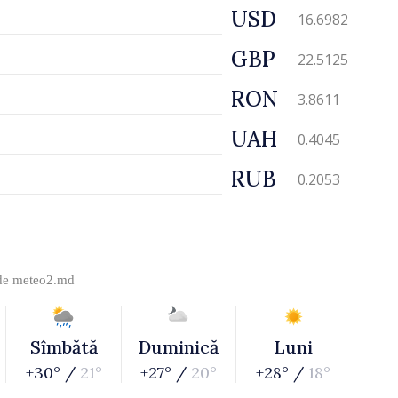
USD
16.6982
GBP
22.5125
RON
3.8611
UAH
0.4045
RUB
0.2053
 de
meteo2.md
Sîmbătă
Duminică
Luni
+30° /
21°
+27° /
20°
+28° /
18°