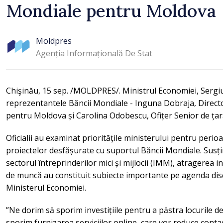
Mondiale pentru Moldova
Moldpres
Agenția Informațională De Stat
Chişinău, 15 sep. /MOLDPRES/. Ministrul Economiei, Sergiu 
reprezentantele Băncii Mondiale - Inguna Dobraja, Direct
pentru Moldova și Carolina Odobescu, Ofițer Senior de ț
Oficialii au examinat prioritățile ministerului pentru perio
proiectelor desfășurate cu suportul Băncii Mondiale. Susțin
sectorul întreprinderilor mici și mijlocii (IMM), atragerea in
de muncă au constituit subiecte importante pe agenda discu
Ministerul Economiei.
”Ne dorim să sporim investițiile pentru a păstra locurile de 
sporim furnizarea serviciilor online, care vor reduce contact