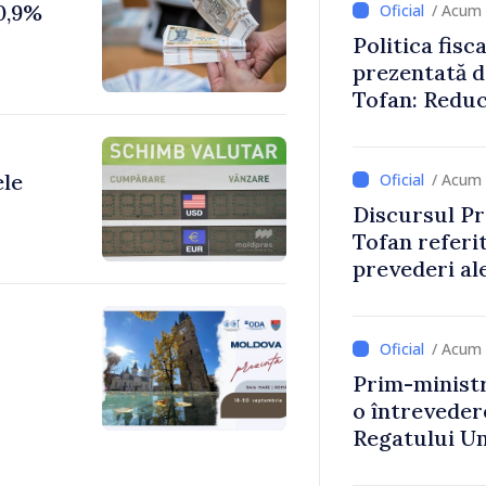
10,9%
/ Acum 
Politica fisc
prezentată d
Tofan: Reduc
stimularea in
mai echitabi
ele
/ Acum 
Discursul Pr
Tofan referit
prevederi ale
anul 2027
/ Acum 
Prim-ministr
o întrevede
Regatului Uni
Irlandei de 