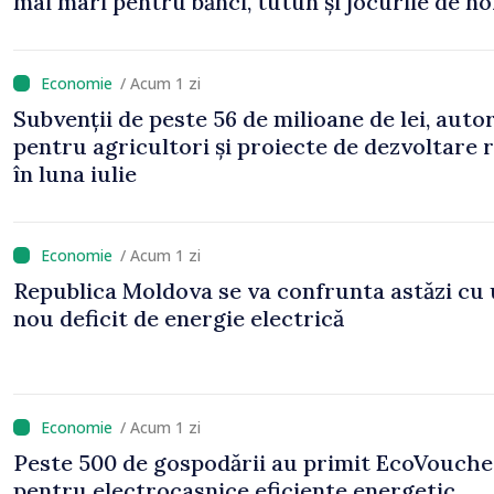
mai mari pentru bănci, tutun și jocurile de n
/ Acum 1 zi
Subvenții de peste 56 de milioane de lei, auto
pentru agricultori și proiecte de dezvoltare 
în luna iulie
/ Acum 1 zi
Republica Moldova se va confrunta astăzi cu
nou deficit de energie electrică
/ Acum 1 zi
Peste 500 de gospodării au primit EcoVouche
pentru electrocasnice eficiente energetic