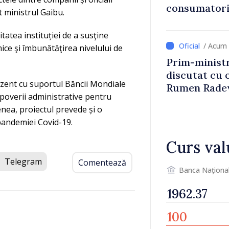
consumatorii
 ministrul Gaibu.
economiseas
tatea instituției de a susţine
/ Acum 
ce şi îmbunătăţirea nivelului de
Prim-ministr
discutat cu 
rezent cu suportul Băncii Mondiale
Rumen Rade
 poverii administrative pentru
nea, proiectul prevede și o
pandemiei Covid-19.
Curs val
Telegram
Comentează
Banca Naționa