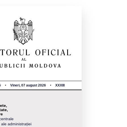
6
Vineri, 07 august 2026
XXXIII
ete,
tate,
ve
centrale
 ale administrației