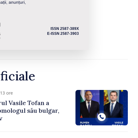
ații, anunțuri,
ISSN 2587-389X
E-ISSN 2587-3903
ficiale
13 ore
ul Vasile Tofan a
omologul său bulgar,
v