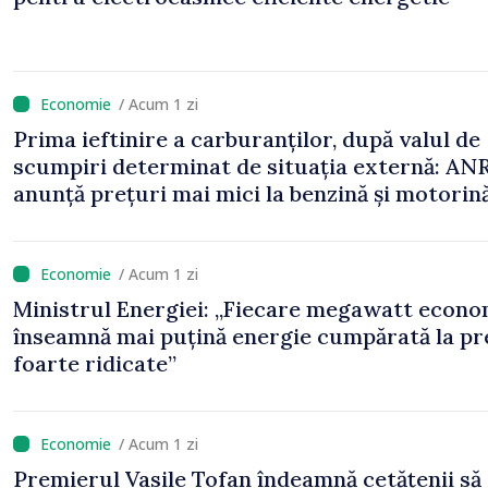
/ Acum 1 zi
Prima ieftinire a carburanților, după valul de
scumpiri determinat de situația externă: AN
anunță prețuri mai mici la benzină și motorin
/ Acum 1 zi
Ministrul Energiei: „Fiecare megawatt econo
înseamnă mai puțină energie cumpărată la pr
foarte ridicate”
/ Acum 1 zi
Premierul Vasile Tofan îndeamnă cetățenii să