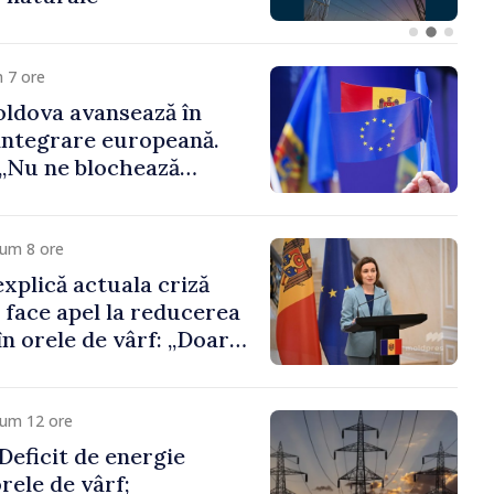
 funcții înalte nu
ica statului”
 7 ore
ldova avansează în
integrare europeană.
„Nu ne blochează
cum 8 ore
xplică actuala criză
i face apel la reducerea
n orele de vârf: „Doar
 menține prețurile la
 mic”
cum 12 ore
eficit de energie
orele de vârf;