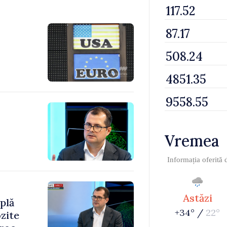
Vremea
Informația oferită
Astăzi
plă
+34° /
22°
zite