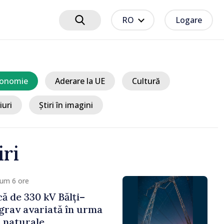
RO
Logare
onomie
Aderare la UE
Cultură
iuri
Știri în imagini
iri
 7 ore
ciplinare după vizita
libanilor în Republica
a Sandu: „Este rușinos