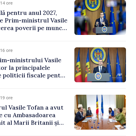
14 ore
ală pentru anul 2027,
e Prim-ministrul Vasile
erea poverii pe muncă,
vestițiilor și o taxare
lă
16 ore
im-ministrului Vasile
or la principalele
 politicii fiscale pentru
19 ore
ul Vasile Tofan a avut
re cu Ambasadoarea
t al Marii Britanii și
Nord, Fern Horine