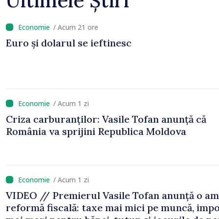
Ultimele Știri
/ Acum 21 ore
Euro și dolarul se ieftinesc
/ Acum 1 zi
Criza carburanților: Vasile Tofan anunță că
România va sprijini Republica Moldova
/ Acum 1 zi
VIDEO // Premierul Vasile Tofan anunță o am
reformă fiscală: taxe mai mici pe muncă, impo