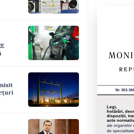
RE
ă
misit
Nr. 363-36
ețuri
Legi,
hotărâri, decr
dispoziții, tra
acte normati
ale organelor 
de specialitate