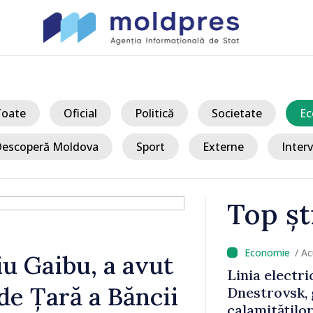
Toate
Oficial
Politică
Societate
Ec
escoperă Moldova
Sport
Externe
Interv
Top șt
/ Acum
u Gaibu, a avut
 Bălți–
Sancțiuni dis
de Țară a Băncii
tă în urma
delegației ta
Moldova. Mai