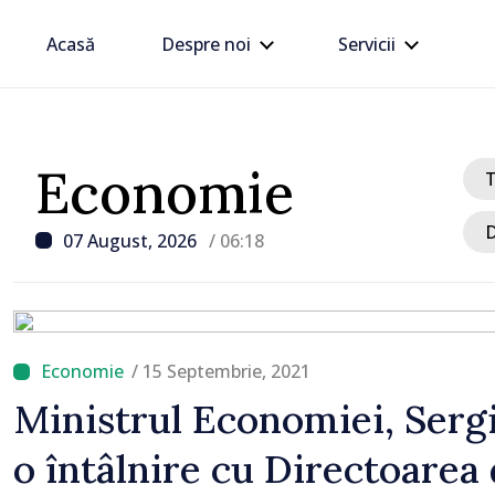
Acasă
Despre noi
Servicii
Economie
D
07 August, 2026
/ 06:18
/ 15 Septembrie, 2021
/ Acum 6 ore
Ministrul Economiei, Sergi
Linia electrică de 330 kV
o întâlnire cu Directoarea 
Dnestrovsk, grav avaria
calamităților naturale