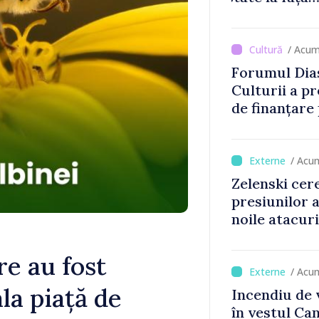
Comercianții
de mii de lei 
/ Acum
Forumul Dias
Culturii a pr
de finanțare
culturale și 
/ Acu
Zelenski cer
presiunilor 
noile atacur
e au fost
/ Acu
la piață de
Incendiu de 
în vestul Ca