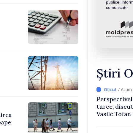
publice, inform
comunicate
Știri O
/ Acum 
Perspectivel
turce, discu
Vasile Tofan
tirea
Uygar Musta
oape