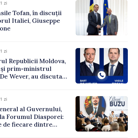
1 zi
ile Tofan, în discuții
ul Italiei, Giuseppe
cone
1 zi
ul Republicii Moldova,
 și prim-ministrul
t De Wever, au discutat
rsul european al
oldova.
1 zi
eneral al Guvernului,
 la Forumul Diasporei:
 de fiecare dintre
ră pentru a construi