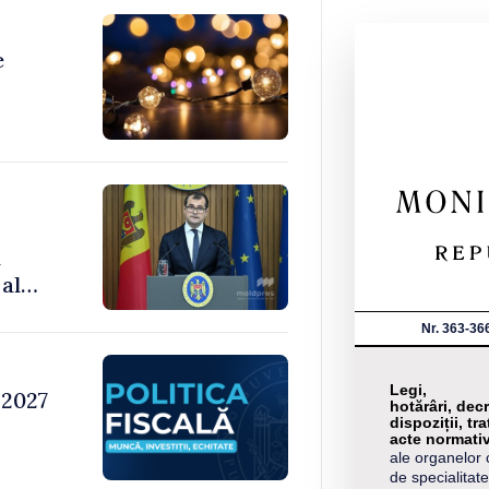
e
m
al
Nr. 363-36
Legi,
 2027
hotărâri, decr
dispoziții, tra
acte normati
ale organelor 
de specialitate