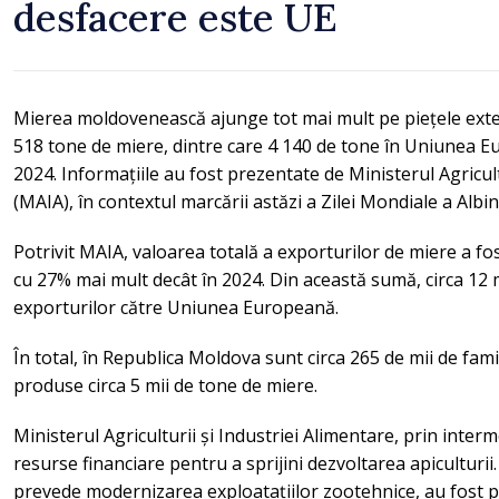
desfacere este UE
Mierea moldovenească ajunge tot mai mult pe piețele exter
518 tone de miere, dintre care 4 140 de tone în Uniunea E
2024. Informațiile au fost prezentate de Ministerul Agricult
(MAIA), în contextul marcării astăzi a Zilei Mondiale a Al
Potrivit MAIA, valoarea totală a exporturilor de miere a fo
cu 27% mai mult decât în 2024. Din această sumă, circa 12 
exporturilor către Uniunea Europeană.
În total, în Republica Moldova sunt circa 265 de mii de famil
produse circa 5 mii de tone de miere.
Ministerul Agriculturii și Industriei Alimentare, prin inter
resurse financiare pentru a sprijini dezvoltarea apiculturii.
prevede modernizarea exploatațiilor zootehnice, au fost p