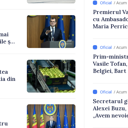
/ Acum 
Premierul Vas
cu Ambasador
Maria Perri
 mai
le și
/ Acum 
Prim-ministr
Vasile Tofan,
Belgiei, Bar
tea
despre parcu
ia din
Republicii M
/ Acum 
Secretarul g
Alexei Buzu,
„Avem nevoie
dumneavoast
ntru