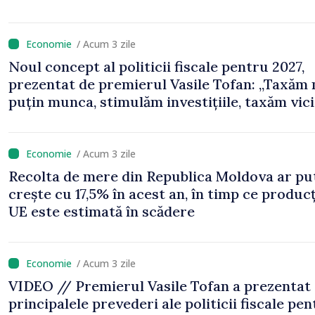
/ Acum 3 zile
Noul concept al politicii fiscale pentru 2027,
prezentat de premierul Vasile Tofan: „Taxăm
puțin munca, stimulăm investițiile, taxăm vicii
echilibrăm taxarea consumului”
/ Acum 3 zile
Recolta de mere din Republica Moldova ar pu
crește cu 17,5% în acest an, în timp ce producț
UE este estimată în scădere
/ Acum 3 zile
VIDEO // Premierul Vasile Tofan a prezentat
principalele prevederi ale politicii fiscale pe