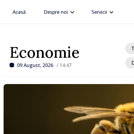
Acasă
Despre noi
Servicii
Economie
D
09 August, 2026
/ 14:47
/ Acum 1 oră
UPDATE // Explozie la 
Ștefan Vodă. Fragmente 
drone de luptă depistate