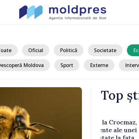
Toate
Oficial
Politică
Societate
Ec
escoperă Moldova
Sport
Externe
Interv
Top șt
/ A
Crocmaz,
ANSA: Țara d
ale unei
va fi afișată 
 la fața
obligatoriu d