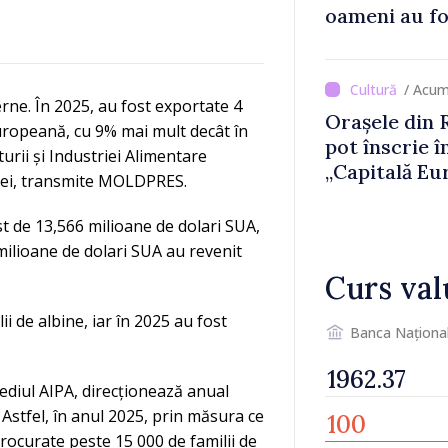
oameni au fo
/ Acum
ne. În 2025, au fost exportate 4
Orașele din 
uropeană, cu 9% mai mult decât în
pot înscrie î
urii și Industriei Alimentare
„Capitală Eu
binei, transmite MOLDPRES.
2033”
st de 13,566 milioane de dolari SUA,
milioane de dolari SUA au revenit
Curs val
ii de albine, iar în 2025 au fost
Banca Naționa
mediul AIPA, direcționează anual
 Astfel, în anul 2025, prin măsura ce
rocurate peste 15 000 de familii de