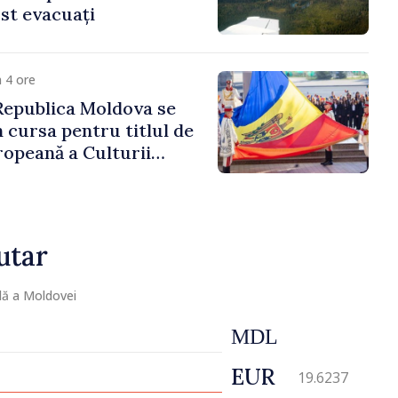
st evacuați
 4 ore
Republica Moldova se
n cursa pentru titlul de
ropeană a Culturii
utar
lă a Moldovei
MDL
EUR
19.6237