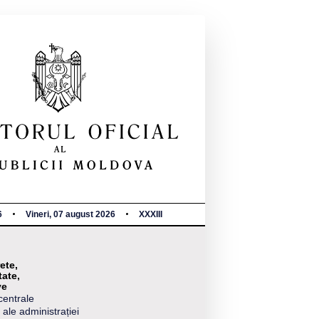
6
Vineri, 07 august 2026
XXXIII
ete,
tate,
ve
centrale
 ale administrației