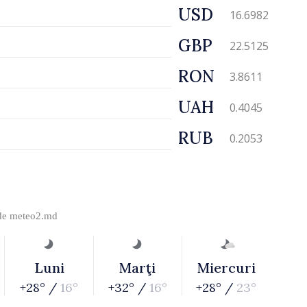
USD
16.6982
GBP
22.5125
RON
3.8611
UAH
0.4045
RUB
0.2053
 de
meteo2.md
Luni
Marţi
Miercuri
+28° /
16°
+32° /
16°
+28° /
23°