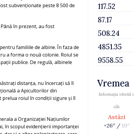
 fost subvenționate peste 8 500 de
. Până în prezent, au fost
pentru familiile de albine. În faza de
ru a forma o nouă colonie. Roiul se
pații publice. De regulă, albinele
Vremea
strați distanța, nu încercați să îl
țională a Apicultorilor din
Informația oferită
relua roiul în condiții sigure și îl
Astăzi
nerala a Organizației Națiunilor
+26° /
19°
i, în scopul evidențierii importanței
a, dar și a altor polenizatoare, care