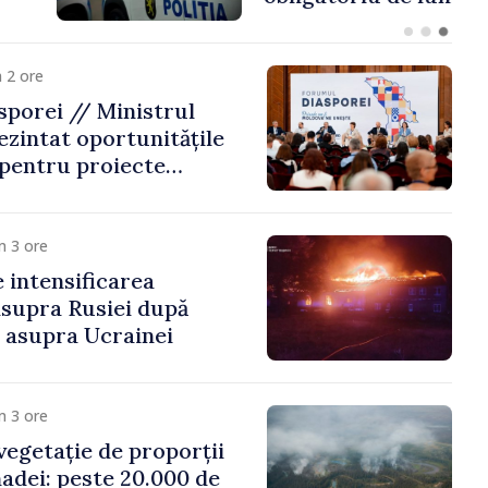
 riscă amenzi de zeci
de lei
 2 ore
porei // Ministrul
ezintat oportunitățile
 pentru proiecte
mobilitatea artiștilor
m 3 ore
e intensificarea
asupra Rusiei după
i asupra Ucrainei
m 3 ore
vegetație de proporții
nadei: peste 20.000 de