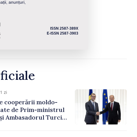
ații, anunțuri,
ISSN 2587-389X
E-ISSN 2587-3903
ficiale
1 zi
e cooperării moldo-
tate de Prim-ministrul
 și Ambasadorul Turciei,
fa Sertel