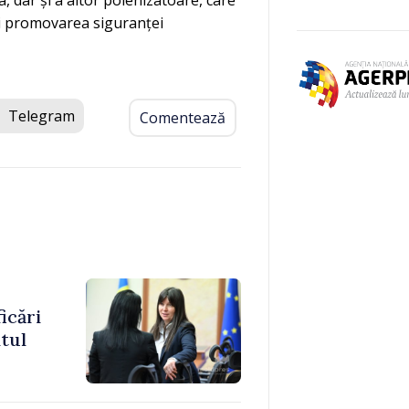
 și promovarea siguranței
Telegram
Comentează
icări
itul