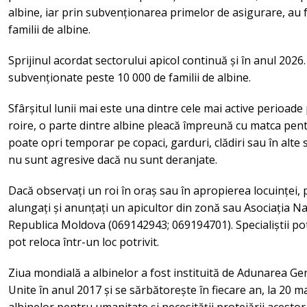
albine, iar prin subvenționarea primelor de asigurare, au
familii de albine.
Sprijinul acordat sectorului apicol continuă și în anul 2026
subvenționate peste 10 000 de familii de albine.
Sfârșitul lunii mai este una dintre cele mai active perioade 
roire, o parte dintre albine pleacă împreună cu matca pent
poate opri temporar pe copaci, garduri, clădiri sau în alte s
nu sunt agresive dacă nu sunt deranjate.
Dacă observați un roi în oraș sau în apropierea locuinței, pă
alungați și anunțați un apicultor din zonă sau Asociația Na
Republica Moldova (069142943; 069194701). Specialiștii pot p
pot reloca într-un loc potrivit.
Ziua mondială a albinelor a fost instituită de Adunarea Ge
Unite în anul 2017 și se sărbătorește în fiecare an, la 20 ma
albinelor pentru umanitate și necesității protejării acestor