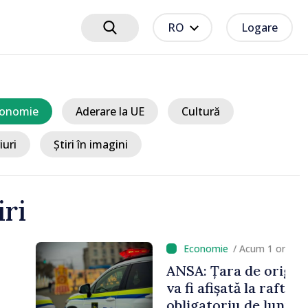
RO
Logare
onomie
Aderare la UE
Cultură
iuri
Știri în imagini
iri
cum 1 oră
e origine a alimentelor
la raft în mod
e luni, 10 august.