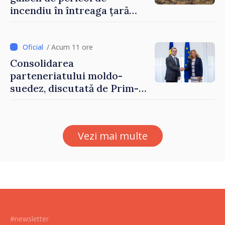
incendiu în întreaga țară
până pe 14 august
/ Acum 11 ore
Consolidarea
parteneriatului moldo-
suedez, discutată de Prim-
ministrul Vasile Tofan și
Ambasadoarea Suediei,
Petra Lärke
Vezi mai multe
#newsletter