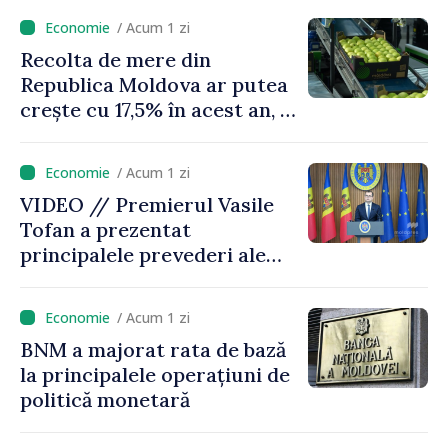
puțin munca, stimulăm
/ Acum 1 zi
investițiile, taxăm viciile și
Recolta de mere din
echilibrăm taxarea
Republica Moldova ar putea
consumului”
crește cu 17,5% în acest an, în
timp ce producția din UE
este estimată în scădere
/ Acum 1 zi
VIDEO // Premierul Vasile
Tofan a prezentat
principalele prevederi ale
politicii fiscale pentru anul
2027
/ Acum 1 zi
BNM a majorat rata de bază
la principalele operațiuni de
politică monetară