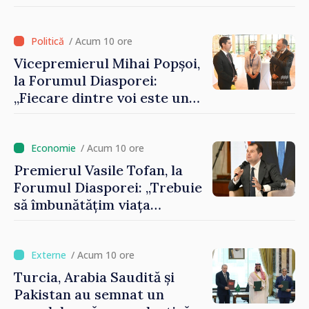
contribui la dezvoltarea
registrului naval național
/ Acum 10 ore
Vicepremierul Mihai Popșoi,
la Forumul Diasporei:
„Fiecare dintre voi este un
ambasador al țării noastre și
contribuie la promovarea
imaginii Republicii Moldova”
/ Acum 10 ore
Premierul Vasile Tofan, la
Forumul Diasporei: „Trebuie
să îmbunătățim viața
oamenilor și să repornim
motoarele economiei”
/ Acum 10 ore
Turcia, Arabia Saudită și
Pakistan au semnat un