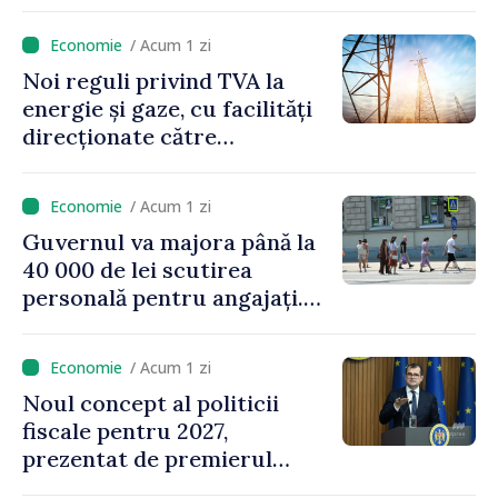
/ Acum 1 zi
Noi reguli privind TVA la
energie și gaze, cu facilități
direcționate către
consumatorii vulnerabili
/ Acum 1 zi
Guvernul va majora până la
40 000 de lei scutirea
personală pentru angajați.
Vasile Tofan: „Aproape 800
de milioane de lei îi lăsăm
/ Acum 1 zi
oamenilor”
Noul concept al politicii
fiscale pentru 2027,
prezentat de premierul
Vasile Tofan: „Taxăm mai