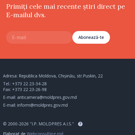
Primiți cele mai recente știri direct pe
E-mailul dvs.
Abonează-te
Adresa: Republica Moldova, Chișinău, str.Puskin, 22
Tel.:
+373 22 23-34-28
Fax: +373 22 23-26-98
E-mail:
anticamera@moldpres.gov.md
E-mail:
inform@moldpres.gov.md
© 2000-2026 "I.P. MOLDPRES A.I.S."
?
Elaborat de
Webconsulting.md