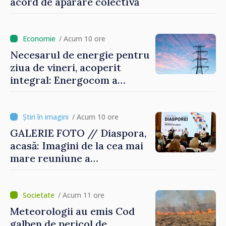
acord de apărare colectivă
/ Acum 10 ore
Necesarul de energie pentru
ziua de vineri, acoperit
integral: Energocom a
rezervat volumele
/ Acum 10 ore
GALERIE FOTO // Diaspora,
acasă: Imagini de la cea mai
mare reuniune a
moldovenilor de peste
hotare
/ Acum 11 ore
Meteorologii au emis Cod
galben de pericol de