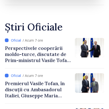
Știri Oficiale
/ Acum 7 ore
Perspectivele cooperării
moldo-turce, discutate de
Prim-ministrul Vasile Tofan
și Ambasadorul Turciei,
Uygar Mustafa Sertel
/ Acum 7 ore
Premierul Vasile Tofan, în
discuții cu Ambasadorul
Italiei, Giuseppe Maria
Perricone