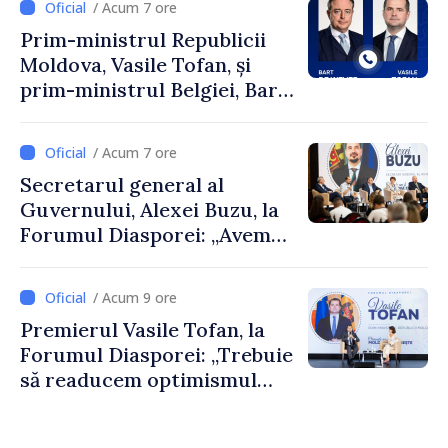
/ Acum 7 ore
Prim-ministrul Republicii
Moldova, Vasile Tofan, și
prim-ministrul Belgiei, Bart
De Wever, au discutat
despre parcursul european
/ Acum 7 ore
al Republicii Moldova.
Secretarul general al
Guvernului, Alexei Buzu, la
Forumul Diasporei: „Avem
nevoie de fiecare dintre
dumneavoastră pentru a
/ Acum 9 ore
construi comunități mai
Premierul Vasile Tofan, la
puternice”
Forumul Diasporei: „Trebuie
să readucem optimismul
oamenilor și încrederea că
Republica Moldova merge în