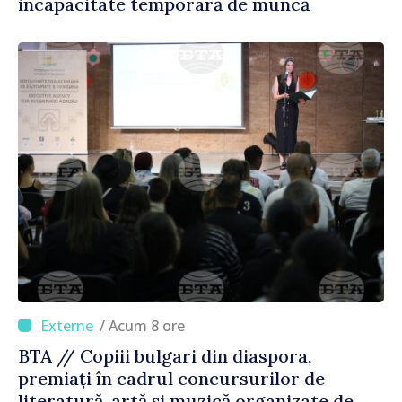
incapacitate temporară de muncă
/ Acum 8 ore
BTA // Copiii bulgari din diaspora,
premiați în cadrul concursurilor de
literatură, artă și muzică organizate de