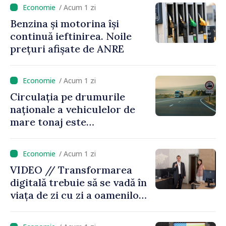
/ Acum 1 zi
Benzina și motorina își
continuă ieftinirea. Noile
prețuri afișate de ANRE
/ Acum 1 zi
Circulația pe drumurile
naționale a vehiculelor de
mare tonaj este
restricționată pe timp de
caniculă
/ Acum 1 zi
VIDEO // Transformarea
digitală trebuie să se vadă în
viața de zi cu zi a oamenilor
și în modul în care
funcționează economia: