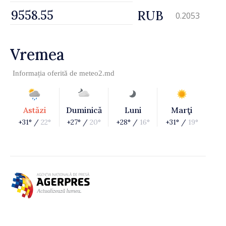
RUB
0.2053
Vremea
Informația oferită de
meteo2.md
Astăzi
Duminică
Luni
Marţi
+31° /
22°
+27° /
20°
+28° /
16°
+31° /
19°