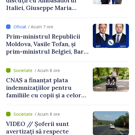
discuții cu Ambasadorul
Italiei, Giuseppe Maria
Perricone
/ Acum 7 ore
Prim-ministrul Republicii
Moldova, Vasile Tofan, și
prim-ministrul Belgiei, Bart
De Wever, au discutat
despre parcursul european
/ Acum 8 ore
al Republicii Moldova.
CNAS a finanțat plata
indemnizațiilor pentru
familiile cu copii și a celor
pentru incapacitate
temporară de muncă
/ Acum 8 ore
VIDEO // Șoferii sunt
avertizați să respecte