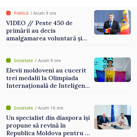
/ Acum 9 ore
VIDEO // Peste 450 de
primării au decis
amalgamarea voluntară și
vor beneficia de fonduri
pentru investiții. Igor
Grosu: „Este important să
/ Acum 9 ore
depășim blocajele și să dăm o
Elevii moldoveni au cucerit
șansă localităților să se
trei medalii la Olimpiada
dezvolte”
Internațională de Inteligență
Artificială
/ Acum 10 ore
Un specialist din diaspora își
propune să revină în
Republica Moldova pentru a