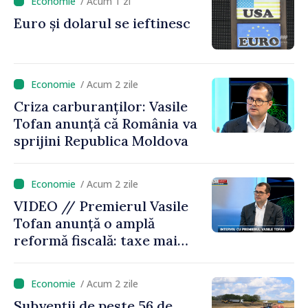
/ Acum 1 zi
premierul Vasile Tofan, în
Euro și dolarul se ieftinesc
vizită la AGE
/ Acum 2 zile
Criza carburanților: Vasile
Tofan anunță că România va
sprijini Republica Moldova
/ Acum 2 zile
VIDEO // Premierul Vasile
Tofan anunță o amplă
reformă fiscală: taxe mai
mici pe muncă, impozite mai
mari pentru bănci, tutun și
/ Acum 2 zile
jocurile de noroc
Subvenții de peste 56 de