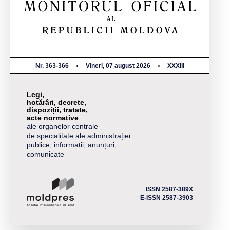
Nr. 363-366
Vineri, 07 august 2026
XXXIII
Legi,
hotărâri, decrete,
dispoziții, tratate,
acte normative
ale organelor centrale
de specialitate ale administrației
publice, informații, anunțuri,
comunicate
ISSN 2587-389X
E-ISSN 2587-3903