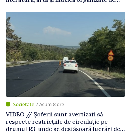
Agenția Executivă pentru Bulgarii din
Străinătate
/ Acum 8 ore
VIDEO // Șoferii sunt avertizați să
respecte restricțiile de circulație pe
drumul R3, unde se desfășoară lucrări de