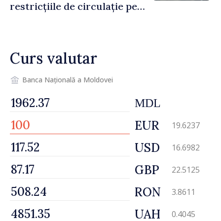
restricțiile de circulație pe
drumul R3, unde se
desfășoară lucrări de
reparație
Curs valutar
Banca Națională a Moldovei
MDL
EUR
19.6237
USD
16.6982
GBP
22.5125
RON
3.8611
UAH
0.4045