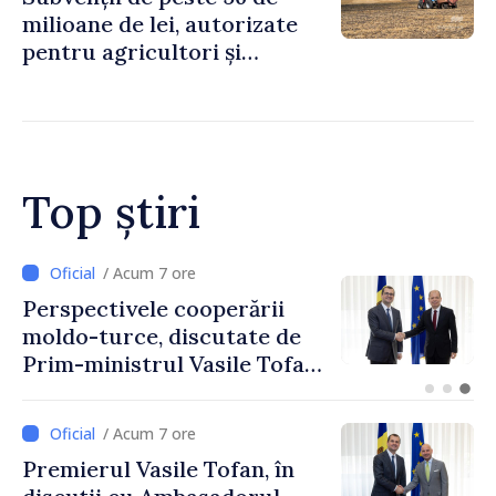
milioane de lei, autorizate
pentru agricultori și
proiecte de dezvoltare
rurală în luna iulie
Top știri
/ Acum 4 ore
Forumul Diasporei //
Republica Moldova,
promovată în Elveția prin
turism, investiții și
exporturi
/ Acum 7 ore
Premierul Vasile Tofan, în