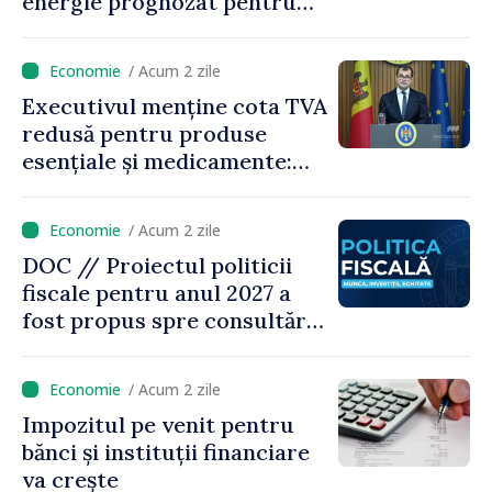
energie prognozat pentru
astăzi
/ Acum 2 zile
Executivul menține cota TVA
redusă pentru produse
esențiale și medicamente:
„Nu facem reformă fiscală
pe seama consumului de
/ Acum 2 zile
bază al oamenilor”
DOC // Proiectul politicii
fiscale pentru anul 2027 a
fost propus spre consultări
publice
/ Acum 2 zile
Impozitul pe venit pentru
bănci și instituții financiare
va crește