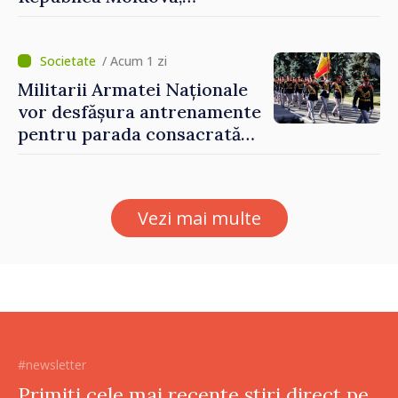
prezentate de vicepremierul
Eugeniu Osmochescu, la
Forumul Diasporei
/ Acum 1 zi
Militarii Armatei Naționale
vor desfășura antrenamente
pentru parada consacrată
Zilei Independenței
Vezi mai multe
#newsletter
Primiți cele mai recente știri direct pe