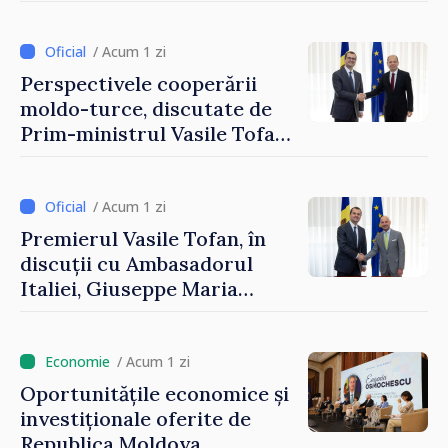
securizarea frontierei și
integrarea europeană.
Reuniune la Moghiliov-
/ Acum 1 zi
Podolsk
Perspectivele cooperării
moldo-turce, discutate de
Prim-ministrul Vasile Tofan
și Ambasadorul Turciei,
Uygar Mustafa Sertel
/ Acum 1 zi
Premierul Vasile Tofan, în
discuții cu Ambasadorul
Italiei, Giuseppe Maria
Perricone
/ Acum 1 zi
Oportunitățile economice și
investiționale oferite de
Republica Moldova,