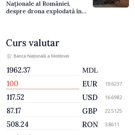
Naționale al României,
despre drona explodată în
Bulgaria: „Radarele noastre
nu au detectat niciun
vehicul aerian”
Curs valutar
Banca Națională a Moldovei
MDL
EUR
19.6237
USD
16.6982
GBP
22.5125
RON
3.8611