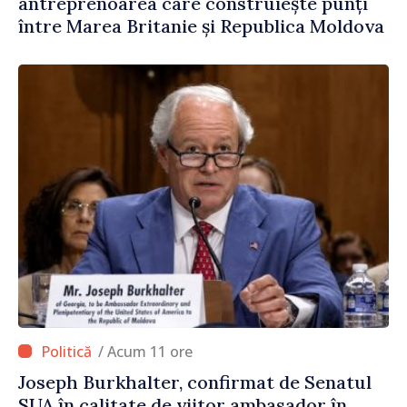
antreprenoarea care construiește punți
între Marea Britanie și Republica Moldova
/ Acum 11 ore
Joseph Burkhalter, confirmat de Senatul
SUA în calitate de viitor ambasador în