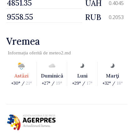
UAH
0.4045
RUB
0.2053
Vremea
Informația oferită de
meteo2.md
Astăzi
Duminică
Luni
Marţi
+30° /
21°
+27° /
19°
+29° /
17°
+32° /
18°