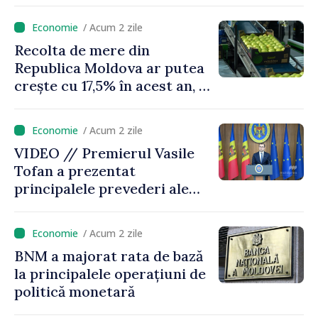
Vasile Tofan: „Taxăm mai
puțin munca, stimulăm
/ Acum 2 zile
investițiile, taxăm viciile și
Recolta de mere din
echilibrăm taxarea
Republica Moldova ar putea
consumului”
crește cu 17,5% în acest an, în
timp ce producția din UE
este estimată în scădere
/ Acum 2 zile
VIDEO // Premierul Vasile
Tofan a prezentat
principalele prevederi ale
politicii fiscale pentru anul
2027
/ Acum 2 zile
BNM a majorat rata de bază
la principalele operațiuni de
politică monetară