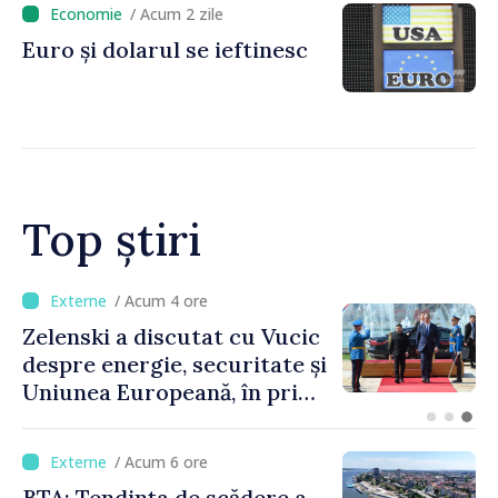
/ Acum 2 zile
premierul Vasile Tofan, în
Euro și dolarul se ieftinesc
vizită la AGE
Top știri
/ Acum 47 minute
Bulgaria: Ambasadoarea
Ucrainei, convocată la
Ministerul de Externe în
legătură cu drona prăbușită
/ Acum 6 ore
BTA: Tendința de scădere a