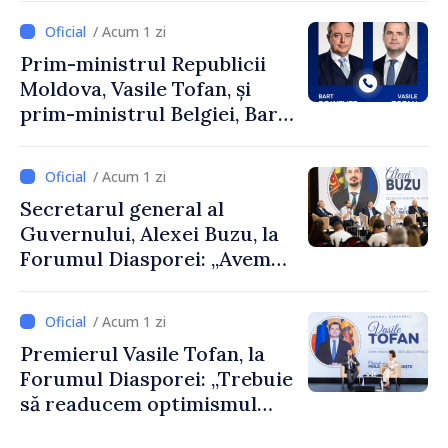
/ Acum 1 zi
Prim-ministrul Republicii
Moldova, Vasile Tofan, și
prim-ministrul Belgiei, Bart
De Wever, au discutat
despre parcursul european
/ Acum 1 zi
al Republicii Moldova.
Secretarul general al
Guvernului, Alexei Buzu, la
Forumul Diasporei: „Avem
nevoie de fiecare dintre
dumneavoastră pentru a
/ Acum 1 zi
construi comunități mai
Premierul Vasile Tofan, la
puternice”
Forumul Diasporei: „Trebuie
să readucem optimismul
oamenilor și încrederea că