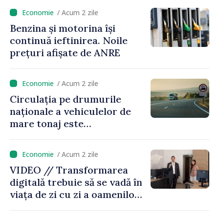
/ Acum 2 zile
Benzina și motorina își
continuă ieftinirea. Noile
prețuri afișate de ANRE
/ Acum 2 zile
Circulația pe drumurile
naționale a vehiculelor de
mare tonaj este
restricționată pe timp de
caniculă
/ Acum 2 zile
VIDEO // Transformarea
digitală trebuie să se vadă în
viața de zi cu zi a oamenilor
și în modul în care
funcționează economia: