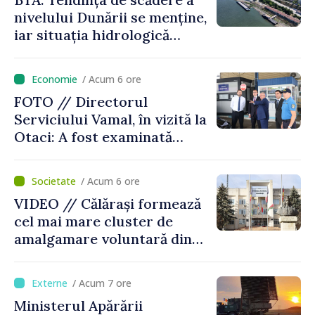
nivelului Dunării se menține,
iar situația hidrologică
rămâne dificilă
/ Acum 6 ore
FOTO // Directorul
Serviciului Vamal, în vizită la
Otaci: A fost examinată
posibilitatea dotării Zonei de
control vamal cu un scanner
/ Acum 6 ore
performant
VIDEO // Călărași formează
cel mai mare cluster de
amalgamare voluntară din
Republica Moldova. Consiliul
orășenesc a aprobat decizia
/ Acum 7 ore
finală
Ministerul Apărării