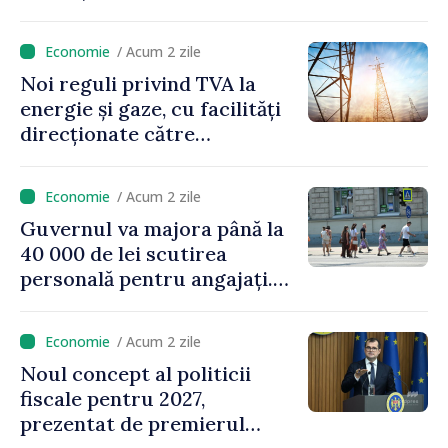
/ Acum 2 zile
Noi reguli privind TVA la
energie și gaze, cu facilități
direcționate către
consumatorii vulnerabili
/ Acum 2 zile
Guvernul va majora până la
40 000 de lei scutirea
personală pentru angajați.
Vasile Tofan: „Aproape 800
de milioane de lei îi lăsăm
/ Acum 2 zile
oamenilor”
Noul concept al politicii
fiscale pentru 2027,
prezentat de premierul