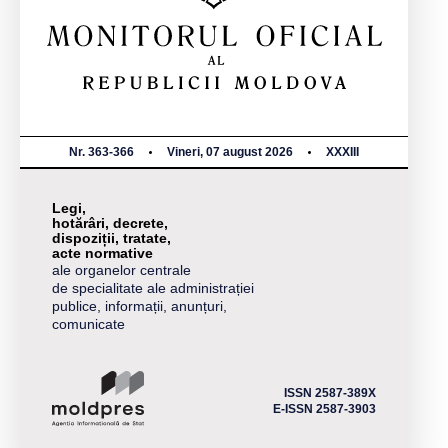
Nr. 363-366
Vineri, 07 august 2026
XXXIII
Legi,
hotărâri, decrete,
dispoziții, tratate,
acte normative
ale organelor centrale
de specialitate ale administrației
publice, informații, anunțuri,
comunicate
ISSN 2587-389X
E-ISSN 2587-3903