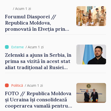
/ Acum 1 zi
Forumul Diasporei //
Republica Moldova,
promovată în Elveția prin
turism, investiții și
exporturi
/ Acum 1 zi
Zelenski a ajuns în Serbia, în
prima sa vizită în acest stat
aliat tradițional al Rusiei
după 2022
/ Acum 1 zi
FOTO // Republica Moldova
și Ucraina își consolidează
cooperarea vamală pentru