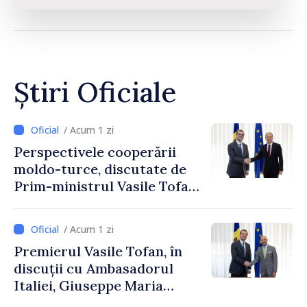
Știri Oficiale
/ Acum 1 zi
Perspectivele cooperării
moldo-turce, discutate de
Prim-ministrul Vasile Tofan
și Ambasadorul Turciei,
Uygar Mustafa Sertel
/ Acum 1 zi
Premierul Vasile Tofan, în
discuții cu Ambasadorul
Italiei, Giuseppe Maria
Perricone