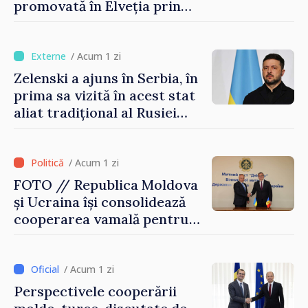
promovată în Elveția prin
turism, investiții și
exporturi
/ Acum 1 zi
Zelenski a ajuns în Serbia, în
prima sa vizită în acest stat
aliat tradițional al Rusiei
după 2022
/ Acum 1 zi
FOTO // Republica Moldova
și Ucraina își consolidează
cooperarea vamală pentru
securizarea frontierei și
integrarea europeană.
Reuniune la Moghiliov-
/ Acum 1 zi
Podolsk
Perspectivele cooperării