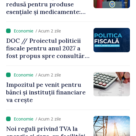
redusă pentru produse
esențiale și medicamente:
„Nu facem reformă fiscală
pe seama consumului de
/ Acum 2 zile
bază al oamenilor”
DOC // Proiectul politicii
fiscale pentru anul 2027 a
fost propus spre consultări
publice
/ Acum 2 zile
Impozitul pe venit pentru
bănci și instituții financiare
va crește
/ Acum 2 zile
Noi reguli privind TVA la