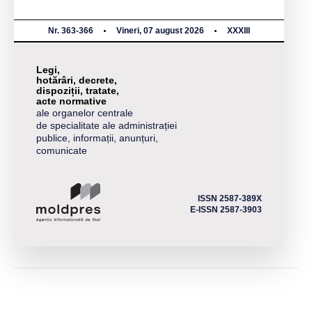
Nr. 363-366
Vineri, 07 august 2026
XXXIII
Legi,
hotărâri, decrete,
dispoziții, tratate,
acte normative
ale organelor centrale
de specialitate ale administrației
publice, informații, anunțuri,
comunicate
ISSN 2587-389X
E-ISSN 2587-3903