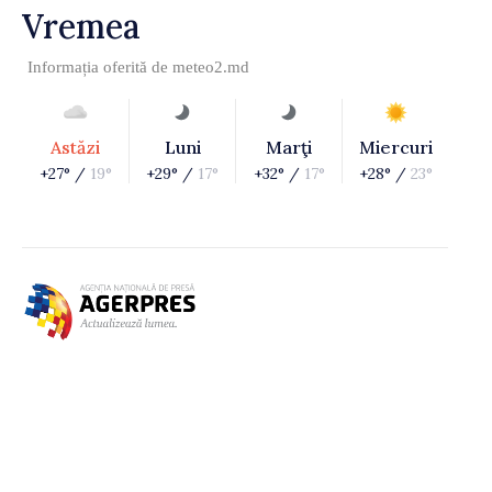
Vremea
Informația oferită de
meteo2.md
Astăzi
Luni
Marţi
Miercuri
+27° /
19°
+29° /
17°
+32° /
17°
+28° /
23°