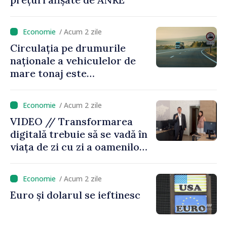
/ Acum 2 zile
Circulația pe drumurile
naționale a vehiculelor de
mare tonaj este
restricționată pe timp de
caniculă
/ Acum 2 zile
VIDEO // Transformarea
digitală trebuie să se vadă în
viața de zi cu zi a oamenilor
și în modul în care
funcționează economia:
/ Acum 2 zile
premierul Vasile Tofan, în
Euro și dolarul se ieftinesc
vizită la AGE