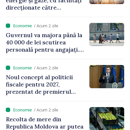
energie și gaze, cu facilități
direcționate către
consumatorii vulnerabili
/ Acum 2 zile
Guvernul va majora până la
40 000 de lei scutirea
personală pentru angajați.
Vasile Tofan: „Aproape 800
de milioane de lei îi lăsăm
/ Acum 2 zile
oamenilor”
Noul concept al politicii
fiscale pentru 2027,
prezentat de premierul
Vasile Tofan: „Taxăm mai
puțin munca, stimulăm
/ Acum 2 zile
investițiile, taxăm viciile și
Recolta de mere din
echilibrăm taxarea
Republica Moldova ar putea
consumului”