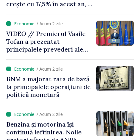
crește cu 17,5% în acest an, în
timp ce producția din UE
este estimată în scădere
/ Acum 2 zile
VIDEO // Premierul Vasile
Tofan a prezentat
principalele prevederi ale
politicii fiscale pentru anul
2027
/ Acum 2 zile
BNM a majorat rata de bază
la principalele operațiuni de
politică monetară
/ Acum 2 zile
Benzina și motorina își
continuă ieftinirea. Noile
prețuri afișate de ANRE