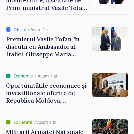
moldo-turce, discutate de
Prim-ministrul Vasile Tofan
și Ambasadorul Turciei,
Uygar Mustafa Sertel
/ Acum 1 zi
Premierul Vasile Tofan, în
discuții cu Ambasadorul
Italiei, Giuseppe Maria
Perricone
/ Acum 1 zi
Oportunitățile economice și
investiționale oferite de
Republica Moldova,
prezentate de vicepremierul
Eugeniu Osmochescu, la
Forumul Diasporei
/ Acum 1 zi
Militarii Armatei Naționale