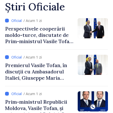
Știri Oficiale
/ Acum 1 zi
Perspectivele cooperării
moldo-turce, discutate de
Prim-ministrul Vasile Tofan
și Ambasadorul Turciei,
Uygar Mustafa Sertel
/ Acum 1 zi
Premierul Vasile Tofan, în
discuții cu Ambasadorul
Italiei, Giuseppe Maria
Perricone
/ Acum 1 zi
Prim-ministrul Republicii
Moldova, Vasile Tofan, și