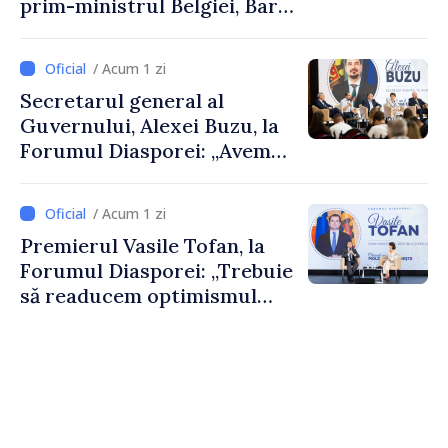
prim-ministrul Belgiei, Bart
De Wever, au discutat
despre parcursul european
/ Acum 1 zi
al Republicii Moldova.
Secretarul general al
Guvernului, Alexei Buzu, la
Forumul Diasporei: „Avem
nevoie de fiecare dintre
dumneavoastră pentru a
/ Acum 1 zi
construi comunități mai
Premierul Vasile Tofan, la
puternice”
Forumul Diasporei: „Trebuie
să readucem optimismul
oamenilor și încrederea că
Republica Moldova merge în
direcția corectă”