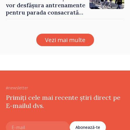
vor desfășura antrenamente
pentru parada consacrată
Zilei Independenței
Vezi mai multe
#newsletter
Primiți cele mai recente știri direct pe
E-mailul dvs.
Abonează-te