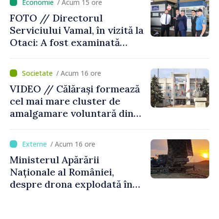
/ Acum 15 ore
FOTO // Directorul
Serviciului Vamal, în vizită la
Otaci: A fost examinată
posibilitatea dotării Zonei de
control vamal cu un scanner
/ Acum 16 ore
performant
VIDEO // Călărași formează
cel mai mare cluster de
amalgamare voluntară din
Republica Moldova. Consiliul
orășenesc a aprobat decizia
/ Acum 16 ore
finală
Ministerul Apărării
Naționale al României,
despre drona explodată în
Bulgaria: „Radarele noastre
nu au detectat niciun