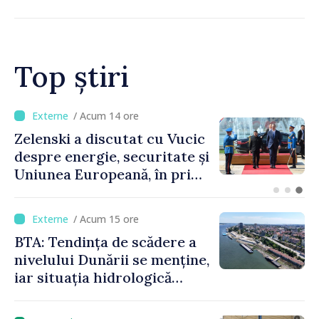
Top știri
/ Acum 9 ore
Bulgaria: Ambasadoarea
Ucrainei, convocată la
Ministerul de Externe în
legătură cu drona prăbușită
/ Acum 15 ore
BTA: Tendința de scădere a
nivelului Dunării se menține,
iar situația hidrologică
rămâne dificilă