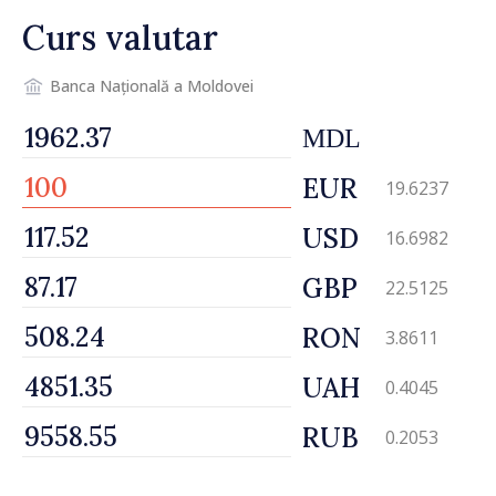
vehicul aerian”
Curs valutar
Banca Națională a Moldovei
MDL
EUR
19.6237
USD
16.6982
GBP
22.5125
RON
3.8611
UAH
0.4045
RUB
0.2053