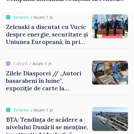
consumul în orele de vârf
/ Acum 1 zi
Zelenski a discutat cu Vucic
despre energie, securitate și
Uniunea Europeană, în prima
sa vizită în Serbia
/ Acum 1 zi
Zilele Diasporei // „Autori
basarabeni în lume”,
expoziție de carte la
Biblioteca Națională
/ Acum 1 zi
BTA: Tendința de scădere a
nivelului Dunării se menține,