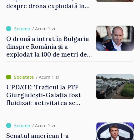
despre drona explodată în
Bulgaria: „Radarele noastre
nu au detectat niciun
vehicul aerian”
/ Acum 1 zi
O dronă a intrat în Bulgaria
dinspre România și a
explodat la 100 de metri de
graniță
/ Acum 1 zi
UPDATE: Traficul la PTF
Giurgiulești-Galația fost
fluidizat; activitatea se
desfășoară în condiții
normale
/ Acum 1 zi
Senatul american l-a