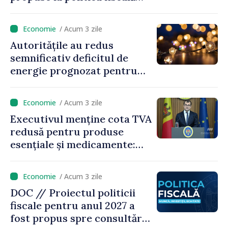
2027 privind impozitul pe
venit
/ Acum 3 zile
Autoritățile au redus
semnificativ deficitul de
energie prognozat pentru
astăzi
/ Acum 3 zile
Executivul menține cota TVA
redusă pentru produse
esențiale și medicamente:
„Nu facem reformă fiscală
pe seama consumului de
/ Acum 3 zile
bază al oamenilor”
DOC // Proiectul politicii
fiscale pentru anul 2027 a
fost propus spre consultări