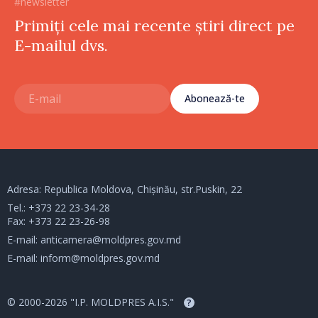
#newsletter
Primiți cele mai recente știri direct pe
E-mailul dvs.
Abonează-te
Adresa: Republica Moldova, Chișinău, str.Puskin, 22
Tel.:
+373 22 23-34-28
Fax: +373 22 23-26-98
E-mail:
anticamera@moldpres.gov.md
E-mail:
inform@moldpres.gov.md
© 2000-2026 "I.P. MOLDPRES A.I.S."
?