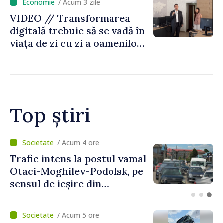
/ Acum 3 zile
VIDEO // Transformarea
digitală trebuie să se vadă în
viața de zi cu zi a oamenilor
și în modul în care
funcționează economia:
premierul Vasile Tofan, în
vizită la AGE
Top știri
/ Acum 1 oră
Judocanul Vladimir Iacomi a
cucerit bronzul la Cupa
Europei de tineret de la
Skopje
/ Acum 5 ore