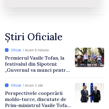
Știri Oficiale
/ Acum 6 minute
Premierul Vasile Tofan, la
festivalul din Sipoteni:
„Guvernul va munci pentru
ca fiecare sat, fiecare
comunitate și toți
/ Acum 2 zile
moldovenii să prospere”
Perspectivele cooperării
moldo-turce, discutate de
Prim-ministrul Vasile Tofan