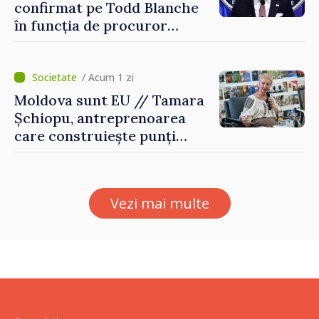
confirmat pe Todd Blanche
în funcția de procuror
general al Statelor Unite
/ Acum 1 zi
Moldova sunt EU // Tamara
Șchiopu, antreprenoarea
care construiește punți
între Marea Britanie și
Republica Moldova
Vezi mai multe