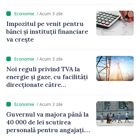
publice
/ Acum 3 zile
Impozitul pe venit pentru
bănci și instituții financiare
va crește
/ Acum 3 zile
Noi reguli privind TVA la
energie și gaze, cu facilități
direcționate către
consumatorii vulnerabili
/ Acum 3 zile
Guvernul va majora până la
40 000 de lei scutirea
personală pentru angajați.
Vasile Tofan: „Aproape 800