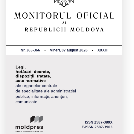
Nr. 363-366
Vineri, 07 august 2026
XXXIII
Legi,
hotărâri, decrete,
dispoziții, tratate,
acte normative
ale organelor centrale
de specialitate ale administrației
publice, informații, anunțuri,
comunicate
ISSN 2587-389X
E-ISSN 2587-3903