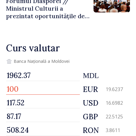
Forumul Diasporei //
Ministrul Culturii a
prezintat oportunitățile de
finanțare pentru proiecte
culturale și mobilitatea
artiștilor
Curs valutar
Banca Națională a Moldovei
MDL
EUR
19.6237
USD
16.6982
GBP
22.5125
RON
3.8611