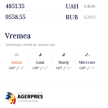
UAH
0.4045
RUB
0.2053
Vremea
Informația oferită de
meteo2.md
Astăzi
Luni
Marţi
Miercuri
+26° /
19°
+28° /
16°
+32° /
16°
+28° /
21°