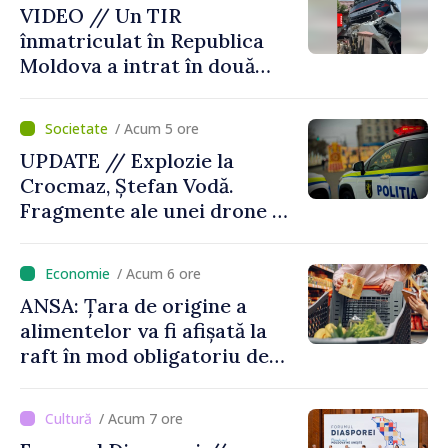
VIDEO // Un TIR
înmatriculat în Republica
Moldova a intrat în două
gospodării din Vaslui,
România
/ Acum 5 ore
UPDATE // Explozie la
Crocmaz, Ștefan Vodă.
Fragmente ale unei drone de
luptă depistate la fața
locului
/ Acum 6 ore
ANSA: Țara de origine a
alimentelor va fi afișată la
raft în mod obligatoriu de
luni, 10 august. Comercianții
riscă amenzi de zeci de mii
/ Acum 7 ore
de lei de lei