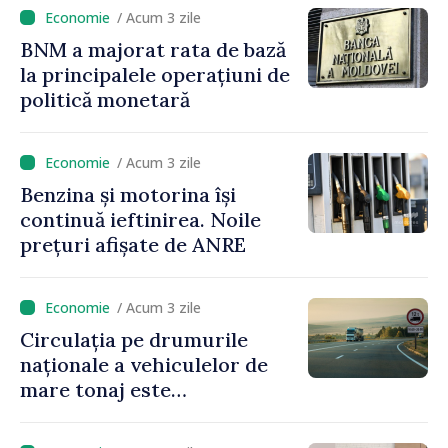
2027
/ Acum 3 zile
BNM a majorat rata de bază
la principalele operațiuni de
politică monetară
/ Acum 3 zile
Benzina și motorina își
continuă ieftinirea. Noile
prețuri afișate de ANRE
/ Acum 3 zile
Circulația pe drumurile
naționale a vehiculelor de
mare tonaj este
restricționată pe timp de
caniculă