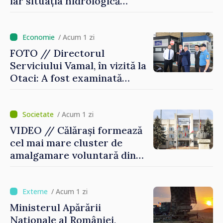
iar situația hidrologică
rămâne dificilă
/ Acum 1 zi
FOTO // Directorul
Serviciului Vamal, în vizită la
Otaci: A fost examinată
posibilitatea dotării Zonei de
control vamal cu un scanner
performant
/ Acum 1 zi
VIDEO // Călărași formează
cel mai mare cluster de
amalgamare voluntară din
Republica Moldova. Consiliul
orășenesc a aprobat decizia
finală
/ Acum 1 zi
Ministerul Apărării
Naționale al României,