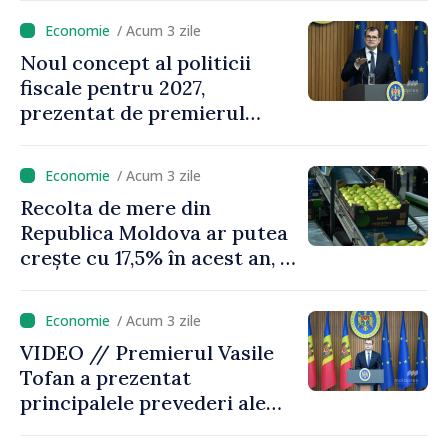
de milioane de lei îi lăsăm
/ Acum 3 zile
oamenilor”
Noul concept al politicii
fiscale pentru 2027,
prezentat de premierul
Vasile Tofan: „Taxăm mai
puțin munca, stimulăm
/ Acum 3 zile
investițiile, taxăm viciile și
Recolta de mere din
echilibrăm taxarea
Republica Moldova ar putea
consumului”
crește cu 17,5% în acest an, în
timp ce producția din UE
este estimată în scădere
/ Acum 3 zile
VIDEO // Premierul Vasile
Tofan a prezentat
principalele prevederi ale
politicii fiscale pentru anul