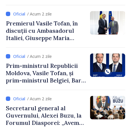
și Ambasadorul Turciei,
Uygar Mustafa Sertel
/ Acum 2 zile
Premierul Vasile Tofan, în
discuții cu Ambasadorul
Italiei, Giuseppe Maria
Perricone
/ Acum 2 zile
Prim-ministrul Republicii
Moldova, Vasile Tofan, și
prim-ministrul Belgiei, Bart
De Wever, au discutat
despre parcursul european
/ Acum 2 zile
al Republicii Moldova.
Secretarul general al
Guvernului, Alexei Buzu, la
Forumul Diasporei: „Avem
nevoie de fiecare dintre