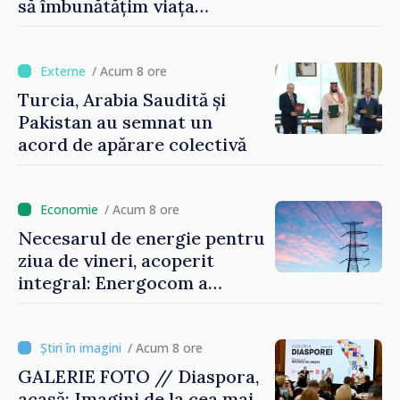
să îmbunătățim viața
oamenilor și să repornim
motoarele economiei”
/ Acum 8 ore
Turcia, Arabia Saudită și
Pakistan au semnat un
acord de apărare colectivă
/ Acum 8 ore
Necesarul de energie pentru
ziua de vineri, acoperit
integral: Energocom a
rezervat volumele
/ Acum 8 ore
GALERIE FOTO // Diaspora,
acasă: Imagini de la cea mai