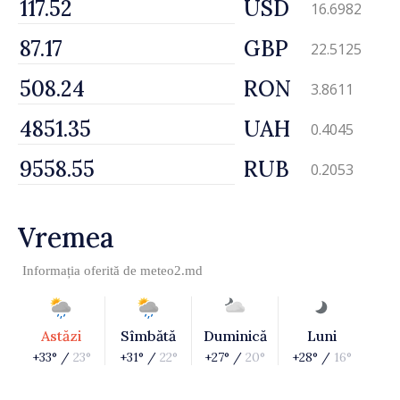
USD
16.6982
GBP
22.5125
RON
3.8611
UAH
0.4045
RUB
0.2053
Vremea
Informația oferită de
meteo2.md
Astăzi
Sîmbătă
Duminică
Luni
+33° /
23°
+31° /
22°
+27° /
20°
+28° /
16°