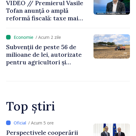
VIDEO // Premierul Vasile
Tofan anunță o amplă
reformă fiscală: taxe mai
mici pe muncă, impozite mai
mari pentru bănci, tutun și
/ Acum 2 zile
jocurile de noroc
Subvenții de peste 56 de
milioane de lei, autorizate
pentru agricultori și
proiecte de dezvoltare
rurală în luna iulie
Top știri
/ Acum 2 ore
Forumul Diasporei //