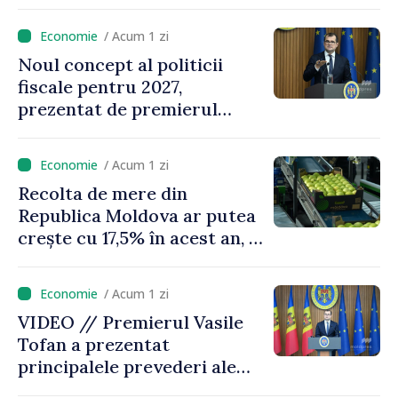
Vasile Tofan: „Aproape 800
de milioane de lei îi lăsăm
/ Acum 1 zi
oamenilor”
Noul concept al politicii
fiscale pentru 2027,
prezentat de premierul
Vasile Tofan: „Taxăm mai
puțin munca, stimulăm
/ Acum 1 zi
investițiile, taxăm viciile și
Recolta de mere din
echilibrăm taxarea
Republica Moldova ar putea
consumului”
crește cu 17,5% în acest an, în
timp ce producția din UE
este estimată în scădere
/ Acum 1 zi
VIDEO // Premierul Vasile
Tofan a prezentat
principalele prevederi ale
politicii fiscale pentru anul