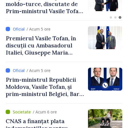
Republica Moldova,
promovată în Elveția prin
turism, investiții și
exporturi
/ Acum 5 ore
Premierul Vasile Tofan, în
discuții cu Ambasadorul
Italiei, Giuseppe Maria
Perricone
/ Acum 5 ore
Prim-ministrul Republicii
Moldova, Vasile Tofan, și
prim-ministrul Belgiei, Bart
De Wever, au discutat
despre parcursul european
/ Acum 6 ore
al Republicii Moldova.
CNAS a finanțat plata