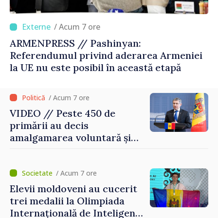
/ Acum 7 ore
ARMENPRESS // Pashinyan:
Referendumul privind aderarea Armeniei
la UE nu este posibil în această etapă
/ Acum 7 ore
VIDEO // Peste 450 de
primării au decis
amalgamarea voluntară și
vor beneficia de fonduri
pentru investiții. Igor
Grosu: „Este important să
/ Acum 7 ore
depășim blocajele și să dăm o
Elevii moldoveni au cucerit
șansă localităților să se
trei medalii la Olimpiada
dezvolte”
Internațională de Inteligență