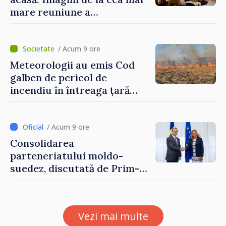
mare reuniune a
moldovenilor de peste
hotare
/ Acum 9 ore
Meteorologii au emis Cod
galben de pericol de
incendiu în întreaga țară
până pe 14 august
/ Acum 9 ore
Consolidarea
parteneriatului moldo-
suedez, discutată de Prim-
ministrul Vasile Tofan și
Ambasadoarea Suediei,
Petra Lärke
Vezi mai multe