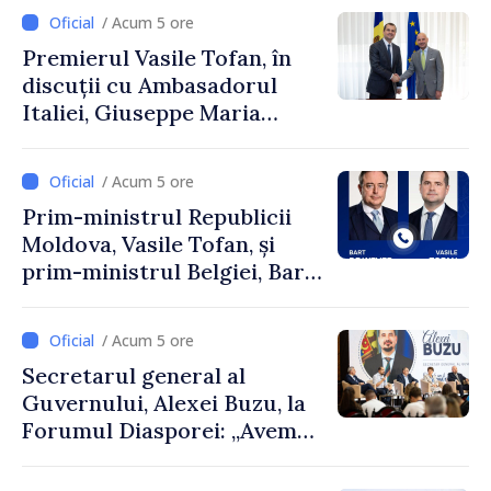
Uygar Mustafa Sertel
/ Acum 5 ore
Premierul Vasile Tofan, în
discuții cu Ambasadorul
Italiei, Giuseppe Maria
Perricone
/ Acum 5 ore
Prim-ministrul Republicii
Moldova, Vasile Tofan, și
prim-ministrul Belgiei, Bart
De Wever, au discutat
despre parcursul european
/ Acum 5 ore
al Republicii Moldova.
Secretarul general al
Guvernului, Alexei Buzu, la
Forumul Diasporei: „Avem
nevoie de fiecare dintre
dumneavoastră pentru a