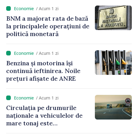
2027
/ Acum 1 zi
BNM a majorat rata de bază
la principalele operațiuni de
politică monetară
/ Acum 1 zi
Benzina și motorina își
continuă ieftinirea. Noile
prețuri afișate de ANRE
/ Acum 1 zi
Circulația pe drumurile
naționale a vehiculelor de
mare tonaj este
restricționată pe timp de