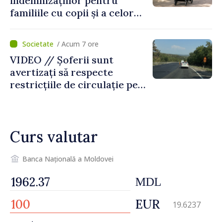
indemnizațiilor pentru
familiile cu copii și a celor
pentru incapacitate
temporară de muncă
/ Acum 7 ore
VIDEO // Șoferii sunt
avertizați să respecte
restricțiile de circulație pe
drumul R3, unde se
desfășoară lucrări de
reparație
Curs valutar
Banca Națională a Moldovei
MDL
EUR
19.6237