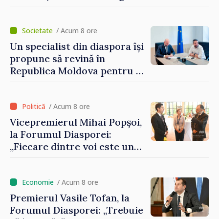
Artificială
/ Acum 8 ore
Un specialist din diaspora își
propune să revină în
Republica Moldova pentru a
contribui la dezvoltarea
registrului naval național
/ Acum 8 ore
Vicepremierul Mihai Popșoi,
la Forumul Diasporei:
„Fiecare dintre voi este un
ambasador al țării noastre și
contribuie la promovarea
imaginii Republicii Moldova”
/ Acum 8 ore
Premierul Vasile Tofan, la
Forumul Diasporei: „Trebuie