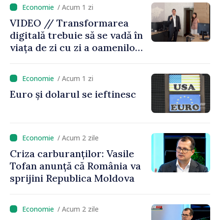
caniculă
/ Acum 1 zi
VIDEO // Transformarea
digitală trebuie să se vadă în
viața de zi cu zi a oamenilor
și în modul în care
funcționează economia:
/ Acum 1 zi
premierul Vasile Tofan, în
Euro și dolarul se ieftinesc
vizită la AGE
/ Acum 2 zile
Criza carburanților: Vasile
Tofan anunță că România va
sprijini Republica Moldova
/ Acum 2 zile