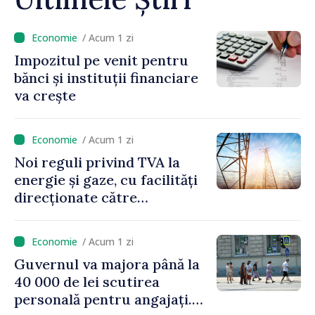
/ Acum 1 zi
Impozitul pe venit pentru
bănci și instituții financiare
va crește
/ Acum 1 zi
Noi reguli privind TVA la
energie și gaze, cu facilități
direcționate către
consumatorii vulnerabili
/ Acum 1 zi
Guvernul va majora până la
40 000 de lei scutirea
personală pentru angajați.