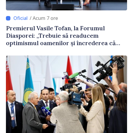
/ Acum 7 ore
Premierul Vasile Tofan, la Forumul
Diasporei: „Trebuie să readucem
optimismul oamenilor și încrederea că
Republica Moldova merge în direcția
corectă”