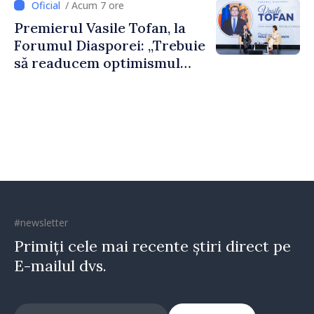
/ Acum 7 ore
construi comunități mai
Premierul Vasile Tofan, la
puternice”
Forumul Diasporei: „Trebuie
să readucem optimismul
oamenilor și încrederea că
Republica Moldova merge în
direcția corectă”
#newsletter
Primiți cele mai recente știri direct pe
E-mailul dvs.