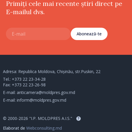
Primiți cele mai recente știri direct pe
E-mailul dvs.
Abonează-te
Adresa: Republica Moldova, Chișinău, str.Puskin, 22
Tel.:
+373 22 23-34-28
Fax: +373 22 23-26-98
E-mail:
anticamera@moldpres.gov.md
E-mail:
inform@moldpres.gov.md
© 2000-2026 "I.P. MOLDPRES A.I.S."
?
Elaborat de
Webconsulting.md