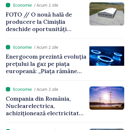
/ Acum 2 zile
FOTO // O nouă hală de
producere la Cimișlia
deschide oportunități
pentru antreprenorii din
regiune
/ Acum 2 zile
Energocom prezintă evoluția
prețului la gaz pe piața
europeană: „Piața rămâne
sensibilă la evoluțiile
geopolitice”
/ Acum 2 zile
Compania din România,
Nuclearelectrica,
achiziționează electricitate
din Ucraina, cu sprijinul
furnizorului de energie din