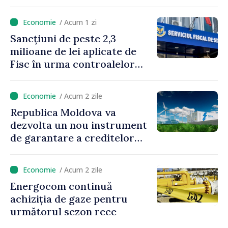
multe raioane ale țării
/ Acum 1 zi
Sancțiuni de peste 2,3
milioane de lei aplicate de
Fisc în urma controalelor
desfășurate în luna iulie
/ Acum 2 zile
Republica Moldova va
dezvolta un nou instrument
de garantare a creditelor
pentru investițiile în sisteme
de stocare a energiei
/ Acum 2 zile
Energocom continuă
achiziția de gaze pentru
următorul sezon rece