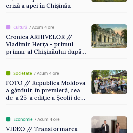
criză a apei în Chișinău
/ Acum 4 ore
Cronica ARHIVELOR //
Vladimir Herța - primul
primar al Chișinăului după
Unirea Basarabiei cu
România
/ Acum 4 ore
FOTO // Republica Moldova
a găzduit, în premieră, cea
de-a 25-a ediție a Școlii de
vară EPSA
/ Acum 4 ore
VIDEO // Transformarea