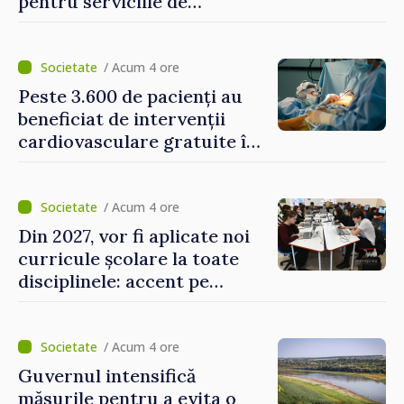
pentru serviciile de
alimentare cu apă și
canalizare
/ Acum 4 ore
Peste 3.600 de pacienți au
beneficiat de intervenții
cardiovasculare gratuite în
prima jumătate a anului
/ Acum 4 ore
Din 2027, vor fi aplicate noi
curricule școlare la toate
disciplinele: accent pe
dezvoltarea gândirii critice
și folosirea cunoștințelor în
situații reale
/ Acum 4 ore
Guvernul intensifică
măsurile pentru a evita o