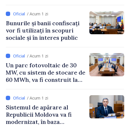
Unit al Marii Britanii și
Irlandei de Nord, Fern
/ Acum 1 zi
Horine
Bunurile și banii confiscați
vor fi utilizați în scopuri
sociale și în interes public
/ Acum 1 zi
Un parc fotovoltaic de 30
MW, cu sistem de stocare de
60 MWh, va fi construit la
Vadul lui Vodă
/ Acum 1 zi
Sistemul de apărare al
Republicii Moldova va fi
modernizat, în baza
Programului de