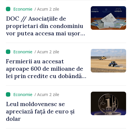
/ Acum 2 zile
DOC // Asociațiile de
proprietari din condominiu
vor putea accesa mai ușor
credite pentru renovarea
energetică a blocurilor
/ Acum 2 zile
locative
Fermierii au accesat
aproape 600 de milioane de
lei prin credite cu dobândă
redusă
/ Acum 2 zile
Leul moldovenesc se
apreciază față de euro și
dolar