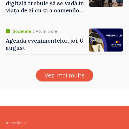
digitală trebuie să se vadă în
viața de zi cu zi a oamenilor
și în modul în care
funcționează economia:
premierul Vasile Tofan, în
/ Acum 5 ore
vizită la AGE
Agenda evenimentelor, joi, 6
august
Vezi mai multe
#newsletter