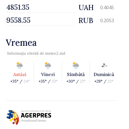
UAH
0.4045
RUB
0.2053
Vremea
Informația oferită de
meteo2.md
Astăzi
Vineri
Sîmbătă
Duminică
+35° /
24°
+35° /
23°
+30° /
21°
+28° /
22°