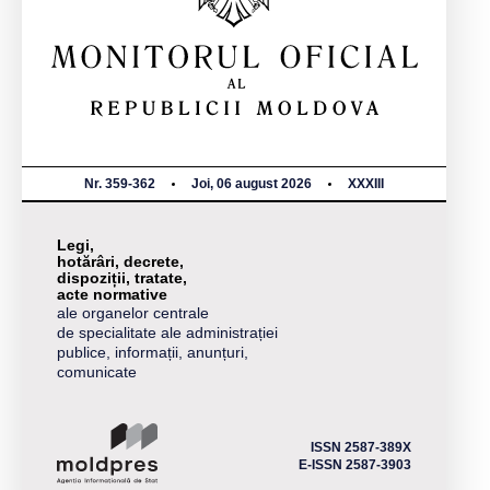
Nr. 359-362
Joi, 06 august 2026
XXXIII
Legi,
hotărâri, decrete,
dispoziții, tratate,
acte normative
ale organelor centrale
de specialitate ale administrației
publice, informații, anunțuri,
comunicate
ISSN 2587-389X
E-ISSN 2587-3903