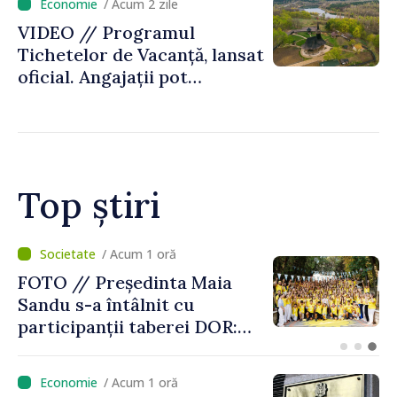
/ Acum 2 zile
Republica Moldova
VIDEO // Programul
Tichetelor de Vacanță, lansat
oficial. Angajații pot
valorifica un sprijin de până
la 8700 de lei pentru vacanțe
în Republica Moldova
Top știri
/ Acum 14 minute
VIDEO // Premierul Vasile
Tofan a prezentat
principalele prevederi ale
politicii fiscale pentru anul
2027
/ Acum 1 oră