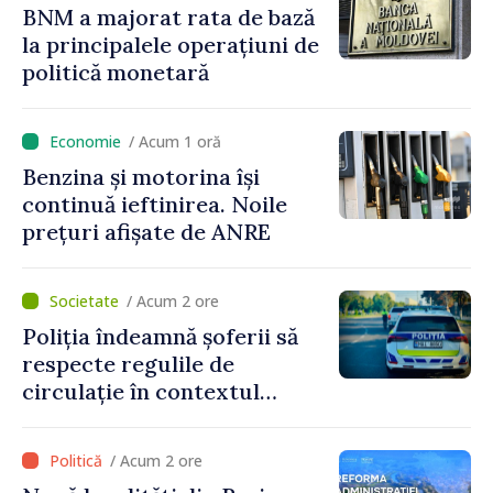
BNM a majorat rata de bază
la principalele operațiuni de
politică monetară
/ Acum 1 oră
Benzina și motorina își
continuă ieftinirea. Noile
prețuri afișate de ANRE
/ Acum 2 ore
Poliția îndeamnă șoferii să
respecte regulile de
circulație în contextul
intensificării traficului din
perioada concediilor
/ Acum 2 ore