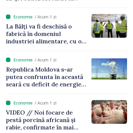
energie prin sprijinul oferit
de Programul EcoVoucher
/ Acum 1 zi
La Bălți va fi deschisă o
fabrică în domeniul
industriei alimentare, cu o
investiție de 315 milioane de
lei
/ Acum 1 zi
Republica Moldova s-ar
putea confrunta în această
seară cu deficit de energie
din cauza situației din
regiune. Autoritățile
/ Acum 1 zi
îndeamnă cetățenii să
VIDEO // Noi focare de
economisească
pestă porcină africană și
electricitatea
rabie, confirmate în mai