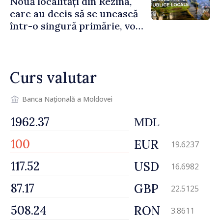
Nouă localități din Rezina,
care au decis să se unească
într-o singură primărie, vor
beneficia de stimulente de
peste 85 de milioane de lei
din partea Guvernului
Curs valutar
Banca Națională a Moldovei
MDL
EUR
19.6237
USD
16.6982
GBP
22.5125
RON
3.8611