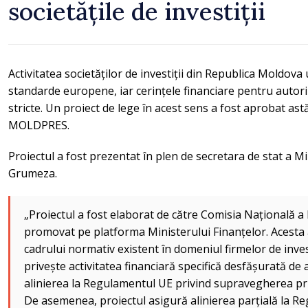
societățile de investiții
Activitatea societăților de investiții din Republica Moldo
standarde europene, iar cerințele financiare pentru autor
stricte. Un proiect de lege în acest sens a fost aprobat ast
MOLDPRES.
Proiectul a fost prezentat în plen de secretara de stat a Mi
Grumeza.
„Proiectul a fost elaborat de către Comisia Națională a P
promovat pe platforma Ministerului Finanțelor. Acesta
cadrului normativ existent în domeniul firmelor de inves
privește activitatea financiară specifică desfășurată de 
alinierea la Regulamentul UE privind supravegherea prud
De asemenea, proiectul asigură alinierea parțială la Re