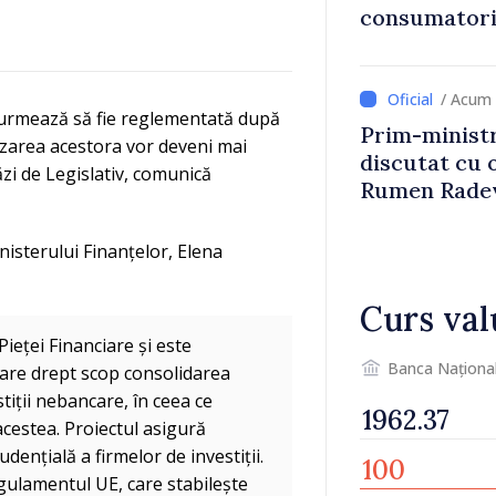
consumatorii
economiseas
/ Acum 
va urmează să fie reglementată după
Prim-ministr
izarea acestora vor deveni mai
discutat cu 
ăzi de Legislativ, comunică
Rumen Rade
nisterului Finanțelor, Elena
Curs val
ieței Financiare și este
Banca Naționa
 are drept scop consolidarea
tiții nebancare, în ceea ce
acestea. Proiectul asigură
ențială a firmelor de investiții.
gulamentul UE, care stabilește