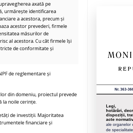
 supravegherea axată pe
, urmărește identificarea
inanciare a acestora, precum și
aza acestor prevederi, firmele
intensitatea măsurilor de
sc al acestora. Cu cât firmele își
tricte de conformitate și
CNPF de reglementare și
Nr. 363-36
ilor din domeniu, proiectul prevede
la noile cerințe.
Legi,
hotărâri, decr
ăți de investiții. Majoritatea
dispoziții, tra
acte normati
strumentele financiare și
ale organelor 
de specialitate