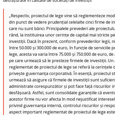
desfășurate în calitate de societăți de investiții.
„Respectiv, proiectul de lege vine să reglementeze mod
din punct de vedere prudențial celelalte cinci firme de in
care nu sunt bănci. Principalele prevederi ale proiectulu
rând, la instituirea unor cerințe de capital mai stricte 
investiții. Dacă în prezent, conform prevederilor legii, n
între 50.000 și 300.000 de euro, în funcție de serviciile p
lege, acesta va varia între 75.000 și 750.000 de euro, de
pe care urmează să le presteze firmele de investiții. Un
reglementat de proiectul de lege se referă la cerințele 
privește guvernanța corporativă. În esență, proiectul sta
urmează să asigure că firmele de investiții sunt suficien
administrate corespunzător și pot face față riscurilor in
desfășoară. Astfel, sunt consolidate garanțiile că eventua
acestor firme nu vor afecta în mod nejustificat interesel
privind guvernanța internă, controlul riscurilor și resp
aspect important reglementat de proiectul de lege este