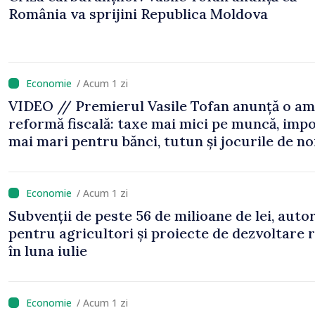
România va sprijini Republica Moldova
/ Acum 1 zi
VIDEO // Premierul Vasile Tofan anunță o am
reformă fiscală: taxe mai mici pe muncă, impo
mai mari pentru bănci, tutun și jocurile de n
/ Acum 1 zi
Subvenții de peste 56 de milioane de lei, auto
pentru agricultori și proiecte de dezvoltare 
în luna iulie
/ Acum 1 zi