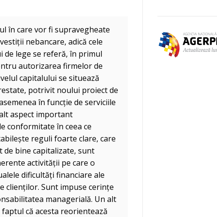
ul în care vor fi supravegheate
vestiții nebancare, adică cele
i de lege se referă, în primul
pentru autorizarea firmelor de
ivelul capitalului se situează
restate, potrivit noului proiect de
 asemenea în funcție de serviciile
 alt aspect important
de conformitate în ceea ce
bilește reguli foarte clare, care
t de bine capitalizate, sunt
erente activității pe care o
lele dificultăți financiare ale
e clienților. Sunt impuse cerințe
onsabilitatea managerială. Un alt
 faptul că acesta reorientează