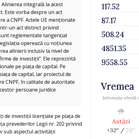
 Alinierea integrală la acest
ct. Este vorba despre un act
âre a CNPF. Actele UE menționate
ntr-un act distinct privind
ea sunt reglementate tangențial
 legislația operează cu noțiunea
ea alinierii inclusiv la nivel de
rme de investiții”. Ele reprezintă
ionale pe piața de capital. Pe
iața de capital, iar proiectul de
e CNPF, în calitate de autoritate
Vremea
cestor persoane juridice
Informația oferită
 de investiții licențiate pe piața de
Astăzi
ța prevederilor Legii nr. 202 privind
+32° /
23°
 sub aspectul activității