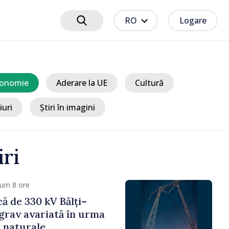
RO
Logare
onomie
Aderare la UE
Cultură
iuri
Știri în imagini
iri
 9 ore
ciplinare după vizita
libanilor în Republica
a Sandu: „Este rușinos