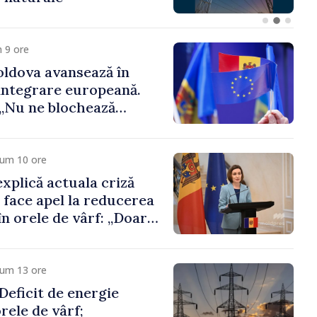
 funcții înalte nu
ica statului”
 9 ore
ldova avansează în
integrare europeană.
„Nu ne blochează
cum 10 ore
xplică actuala criză
i face apel la reducerea
n orele de vârf: „Doar
 menține prețurile la
 mic”
cum 13 ore
eficit de energie
orele de vârf;