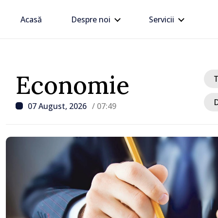
Acasă
Despre noi
Servicii
Economie
D
07 August, 2026
/ 07:49
/ Acum 8 ore
Linia electrică de 330 kV
Dnestrovsk, grav avaria
calamităților naturale