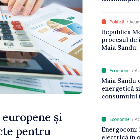
că oameni cu
cunosc polit
/ Acum
Republica Mo
procesul de 
Maia Sandu: 
niciun stat”
/ A
Maia Sandu e
energetică ș
consumului î
astfel putem
un nivel mai
 europene și
/ A
icte pentru
Energocom: D
electrică în 