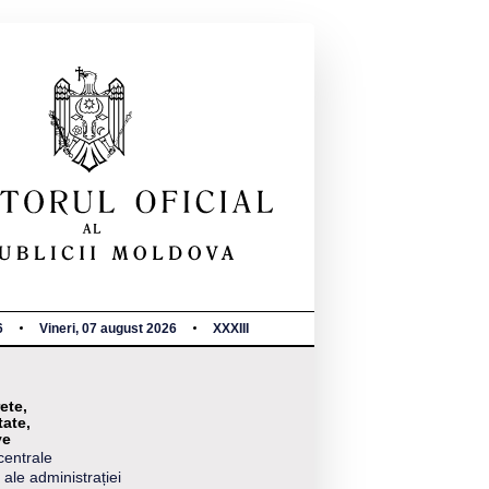
6
Vineri, 07 august 2026
XXXIII
ete,
tate,
ve
centrale
 ale administrației