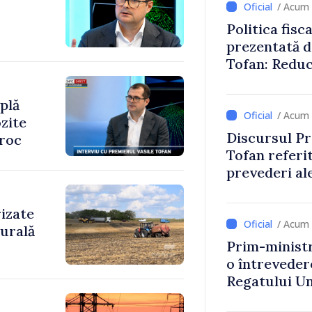
/ Acum 
Politica fisc
prezentată d
Tofan: Reduc
stimularea in
mai echitabi
plă
/ Acum 
zite
Discursul Pr
oroc
Tofan referit
prevederi ale
anul 2027
rizate
/ Acum 
rurală
Prim-ministr
o întrevede
Regatului Uni
Irlandei de 