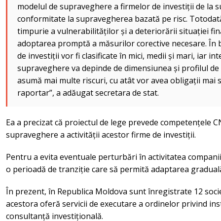
modelul de supraveghere a firmelor de investiții de la
conformitate la supravegherea bazată pe risc. Totodată
timpurie a vulnerabilităților și a deteriorării situației f
adoptarea promptă a măsurilor corective necesare. În b
de investiții vor fi clasificate în mici, medii și mari, iar 
supraveghere va depinde de dimensiunea și profilul de ri
asumă mai multe riscuri, cu atât vor avea obligații mai s
raportar”, a adăugat secretara de stat.
Ea a precizat că proiectul de lege prevede competențele 
supraveghere a activității acestor firme de investiții.
Pentru a evita eventuale perturbări în activitatea compani
o perioadă de tranziție care să permită adaptarea graduală 
În prezent, în Republica Moldova sunt înregistrate 12 societ
acestora oferă servicii de executare a ordinelor privind in
consultanță investițională.