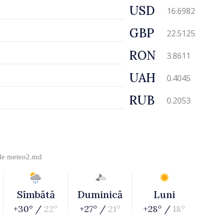
USD
16.6982
GBP
22.5125
RON
3.8611
UAH
0.4045
RUB
0.2053
 de
meteo2.md
Sîmbătă
Duminică
Luni
+30° /
22°
+27° /
21°
+28° /
18°