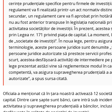
cerințe prudențiale specifice pentru firmele de investiții.
regulament va fi realizată printr-un act normativ distin
secundar, un regulament care va fi aprobat prin hotăr
nu au fost anterior transpuse în legislația națională pri
activitatea societăților de investiții. În prezent, acest
prin Legea nr. 171 privind piața de capital. La moment,
de „societate de investiții”. În noua lege, pentru asigurar
terminologie, aceste persoane juridice sunt denumite „fi
persoane juridice autorizate să presteze servicii profes
scurt, acestea desfășoară activități de intermediere pe p
lege prezentat astăzi vine să reglementeze modul în car
competentă, va asigura supravegherea prudențială a a
autorizate”, a spus sursa citată.
Oficiala a menționat că în țara noastră activează 12 societăți
capital. Dintre care șapte sunt bănci, care intră sub inciden
activitatea și supravegherea prudențială a băncilor, inclusiv