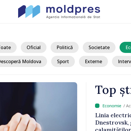
Toate
Oficial
Politică
Societate
Ec
escoperă Moldova
Sport
Externe
Interv
Top șt
/ Acum
 Bălți–
Sancțiuni dis
tă în urma
delegației ta
Moldova. Mai