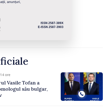
ații, anunțuri,
ISSN 2587-389X
E-ISSN 2587-3903
ficiale
14 ore
ul Vasile Tofan a
omologul său bulgar,
v