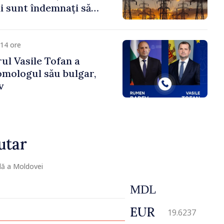
 sunt îndemnați să
că
14 ore
ul Vasile Tofan a
omologul său bulgar,
v
utar
lă a Moldovei
MDL
EUR
19.6237