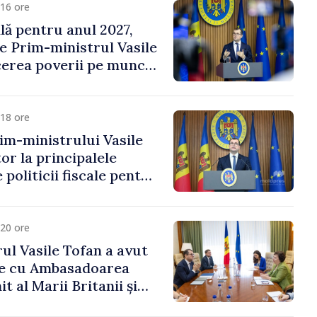
16 ore
ală pentru anul 2027,
e Prim-ministrul Vasile
erea poverii pe muncă,
vestițiilor și o taxare
lă
18 ore
im-ministrului Vasile
or la principalele
 politicii fiscale pentru
20 ore
ul Vasile Tofan a avut
re cu Ambasadoarea
t al Marii Britanii și
Nord, Fern Horine