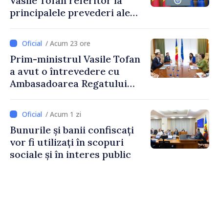
Vasile Tofan referitor la
principalele prevederi ale
politicii fiscale pentru anul
2027
/ Acum 23 ore
Prim-ministrul Vasile Tofan
a avut o întrevedere cu
Ambasadoarea Regatului
Unit al Marii Britanii și
Irlandei de Nord, Fern
/ Acum 1 zi
Horine
Bunurile și banii confiscați
vor fi utilizați în scopuri
sociale și în interes public