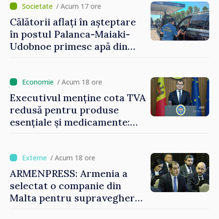
/ Acum 17 ore
Călătorii aflați în așteptare
în postul Palanca-Maiaki-
Udobnoe primesc apă din
partea funcționarilor vamali
și a polițiștilor de frontieră
/ Acum 18 ore
Executivul menține cota TVA
redusă pentru produse
esențiale și medicamente:
„Nu facem reformă fiscală
pe seama consumului de
bază al oamenilor”
/ Acum 18 ore
ARMENPRESS: Armenia a
selectat o companie din
Malta pentru supravegherea
sectorului jocurilor de