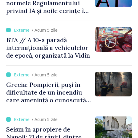
normele Regulamentului
privind IA și noile cerințe în
materie de transparență
/ Acum 5 zile
BTA // A 10-a paradă
internațională a vehiculelor
de epocă, organizată la Vidin
/ Acum 5 zile
Grecia: Pompierii, puși în
dificultate de un incendiu
care amenință o cunoscută
stațiune estivală
/ Acum 5 zile
Seism în apropiere de
Napoli: 21 de răniți, dintre