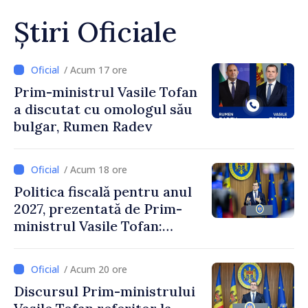
Știri Oficiale
/ Acum 17 ore
Prim-ministrul Vasile Tofan
a discutat cu omologul său
bulgar, Rumen Radev
/ Acum 18 ore
Politica fiscală pentru anul
2027, prezentată de Prim-
ministrul Vasile Tofan:
Reducerea poverii pe muncă,
stimularea investițiilor și o
/ Acum 20 ore
taxare mai echitabilă
Discursul Prim-ministrului