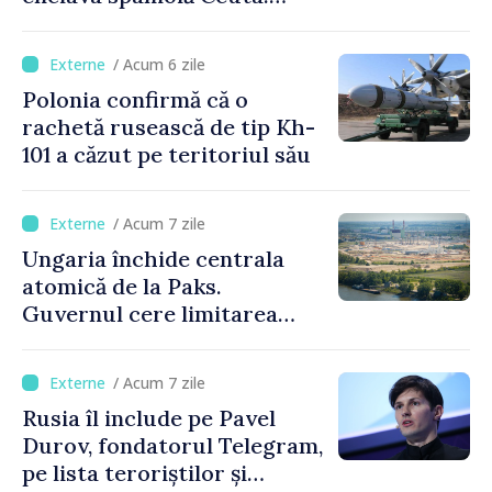
Italia evocă suspendarea
Schengen cu Spania
/ Acum 6 zile
Polonia confirmă că o
rachetă rusească de tip Kh-
101 a căzut pe teritoriul său
/ Acum 7 zile
Ungaria închide centrala
atomică de la Paks.
Guvernul cere limitarea
consumului de energie
/ Acum 7 zile
Rusia îl include pe Pavel
Durov, fondatorul Telegram,
pe lista teroriștilor și