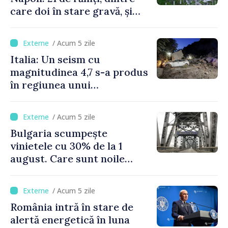
care doi în stare gravă, și
pagube materiale
/ Acum 5 zile
Italia: Un seism cu
magnitudinea 4,7 s-a produs
în regiunea unui
supervulcan din apropiere
de Napoli
/ Acum 5 zile
Bulgaria scumpește
vinietele cu 30% de la 1
august. Care sunt noile
tarife pentru taxa de drum
/ Acum 5 zile
România intră în stare de
alertă energetică în luna