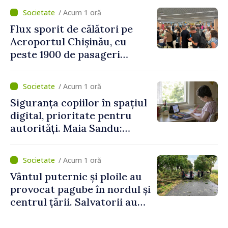
asupra economiei
/ Acum 1 oră
Flux sporit de călători pe
Aeroportul Chișinău, cu
peste 1900 de pasageri
deserviți pe oră în perioada
de vârf a concediilor
/ Acum 1 oră
Siguranța copiilor în spațiul
digital, prioritate pentru
autorități. Maia Sandu:
„Trebuie să creăm
mecanisme care să-i
/ Acum 1 oră
protejeze”
Vântul puternic și ploile au
provocat pagube în nordul și
centrul țării. Salvatorii au
intervenit în zece cazuri