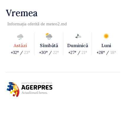
Vremea
Informația oferită de
meteo2.md
Astăzi
Sîmbătă
Duminică
Luni
+32° /
23°
+30° /
22°
+27° /
21°
+28° /
18°