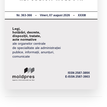
Nr. 363-366
Vineri, 07 august 2026
XXXIII
Legi,
hotărâri, decrete,
dispoziții, tratate,
acte normative
ale organelor centrale
de specialitate ale administrației
publice, informații, anunțuri,
comunicate
ISSN 2587-389X
E-ISSN 2587-3903