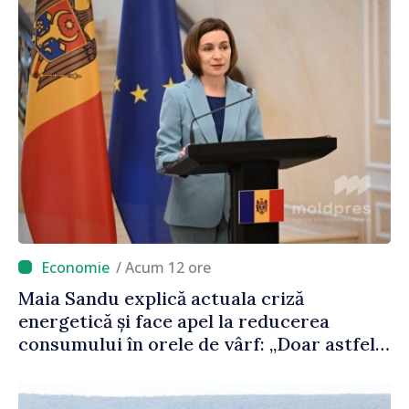
/ Acum 12 ore
Maia Sandu explică actuala criză
energetică și face apel la reducerea
consumului în orele de vârf: „Doar astfel
putem menține prețurile la un nivel mai
mic”