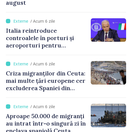
august
/ Acum 6 zile
Italia reintroduce
controalele în porturi și
aeroporturi pentru
legăturile cu Spania, în urma
crizei migranților din Ceuta
/ Acum 6 zile
Criza migranților din Ceuta:
mai multe țări europene cer
excluderea Spaniei din
spațiul Schengen
/ Acum 6 zile
Aproape 50.000 de migranți
au intrat într-o singură zi în
enclava spaniolă Ceuta.