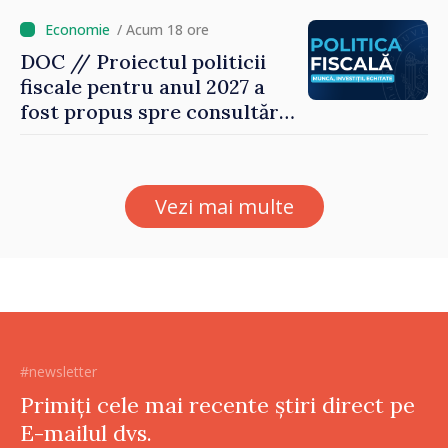
noroc
/ Acum 18 ore
DOC // Proiectul politicii
fiscale pentru anul 2027 a
fost propus spre consultări
publice
Vezi mai multe
#newsletter
Primiți cele mai recente știri direct pe
E-mailul dvs.