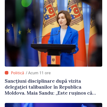
/ Acum 11 ore
Sancțiuni disciplinare după vizita
delegației talibanilor în Republica
Moldova. Maia Sandu: „Este rușinos că
oameni cu funcții înalte nu cunosc
politica statului”