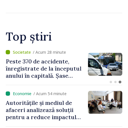
extremiștilor
Top știri
/ Acum 9 minute
Cod galben de instabilitate
atmosferică în cea mai mare
parte a țării
/ Acum 54 minute
Autoritățile și mediul de
afaceri analizează soluții
pentru a reduce impactul
provocărilor energetice