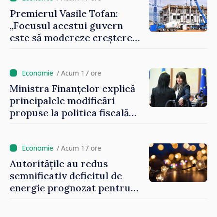
Premierul Vasile Tofan:
„Focusul acestui guvern
este să modereze creșterea
prețurilor la imobiliare”
/ Acum 17 ore
Ministra Finanțelor explică
principalele modificări
propuse la politica fiscală
2027 privind impozitul pe
venit
/ Acum 17 ore
Autoritățile au redus
semnificativ deficitul de
energie prognozat pentru
astăzi