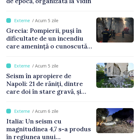
de epocă, organizată la Vidin
/ Acum 5 zile
Grecia: Pompierii, puși în
dificultate de un incendiu
care amenință o cunoscută
stațiune estivală
/ Acum 5 zile
Seism în apropiere de
Napoli: 21 de răniți, dintre
care doi în stare gravă, și
pagube materiale
/ Acum 6 zile
Italia: Un seism cu
magnitudinea 4,7 s-a produs
în regiunea unui