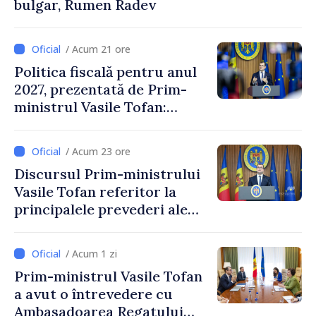
bulgar, Rumen Radev
/ Acum 21 ore
Politica fiscală pentru anul
2027, prezentată de Prim-
ministrul Vasile Tofan:
Reducerea poverii pe muncă,
stimularea investițiilor și o
/ Acum 23 ore
taxare mai echitabilă
Discursul Prim-ministrului
Vasile Tofan referitor la
principalele prevederi ale
politicii fiscale pentru anul
2027
/ Acum 1 zi
Prim-ministrul Vasile Tofan
a avut o întrevedere cu
Ambasadoarea Regatului