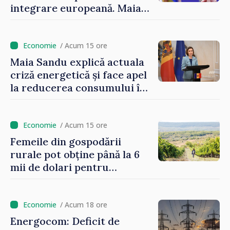
integrare europeană. Maia
Sandu: „Nu ne blochează
niciun stat”
/ Acum 15 ore
Maia Sandu explică actuala
criză energetică și face apel
la reducerea consumului în
orele de vârf: „Doar astfel
putem menține prețurile la
un nivel mai mic”
/ Acum 15 ore
Femeile din gospodării
rurale pot obține până la 6
mii de dolari pentru
investiții în afaceri verzi şi
durabile
/ Acum 18 ore
Energocom: Deficit de