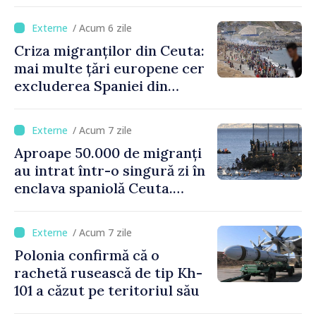
legăturile cu Spania, în urma
crizei migranților din Ceuta
/ Acum 6 zile
Criza migranților din Ceuta:
mai multe țări europene cer
excluderea Spaniei din
spațiul Schengen
/ Acum 7 zile
Aproape 50.000 de migranți
au intrat într-o singură zi în
enclava spaniolă Ceuta.
Italia evocă suspendarea
Schengen cu Spania
/ Acum 7 zile
Polonia confirmă că o
rachetă rusească de tip Kh-
101 a căzut pe teritoriul său