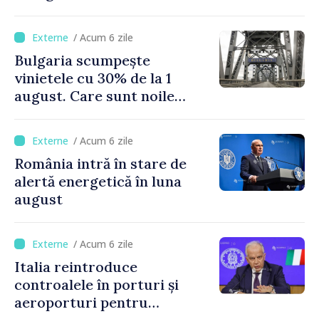
supervulcan din apropiere
de Napoli
/ Acum 6 zile
Bulgaria scumpește
vinietele cu 30% de la 1
august. Care sunt noile
tarife pentru taxa de drum
/ Acum 6 zile
România intră în stare de
alertă energetică în luna
august
/ Acum 6 zile
Italia reintroduce
controalele în porturi și
aeroporturi pentru