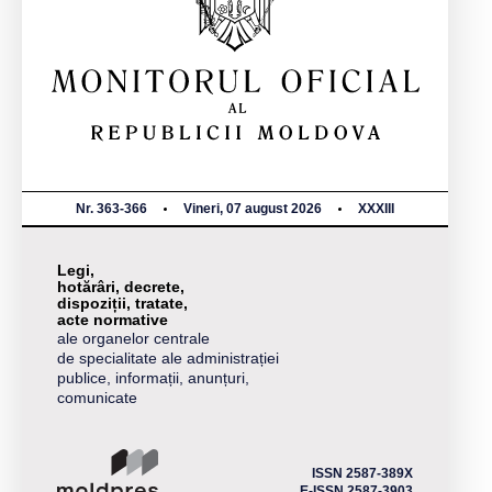
Nr. 363-366
Vineri, 07 august 2026
XXXIII
Legi,
hotărâri, decrete,
dispoziții, tratate,
acte normative
ale organelor centrale
de specialitate ale administrației
publice, informații, anunțuri,
comunicate
ISSN 2587-389X
E-ISSN 2587-3903