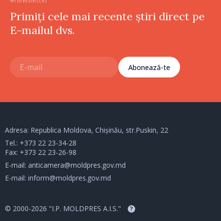
Primiți cele mai recente știri direct pe
E-mailul dvs.
Abonează-te
Adresa: Republica Moldova, Chișinău, str.Puskin, 22
Tel.:
+373 22 23-34-28
Fax: +373 22 23-26-98
E-mail:
anticamera@moldpres.gov.md
E-mail:
inform@moldpres.gov.md
© 2000-2026 "I.P. MOLDPRES A.I.S."
?