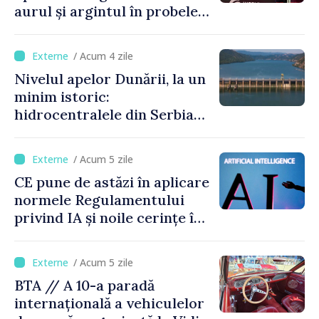
aurul și argintul în probele
de juniori la Cupa Mondială
de gimnastică aerobică de la
/ Acum 4 zile
Oradea
Nivelul apelor Dunării, la un
minim istoric:
hidrocentralele din Serbia
funcționează la 20% din
capacitate
/ Acum 5 zile
CE pune de astăzi în aplicare
normele Regulamentului
privind IA și noile cerințe în
materie de transparență
/ Acum 5 zile
BTA // A 10-a paradă
internațională a vehiculelor