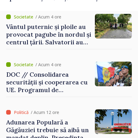
/ Acum 4 ore
Vântul puternic și ploile au
provocat pagube în nordul și
centrul țării. Salvatorii au
intervenit în zece cazuri
/ Acum 4 ore
DOC // Consolidarea
securității și cooperarea cu
UE. Programul de
implementare a Strategiei
Naționale de Apărare pentru
perioada 2024–2034,
/ Acum 12 ore
publicat în Monitorul Oficial
Adunarea Populară a
Găgăuziei trebuie să aibă un
mandat deplin. Președinta