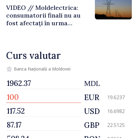
VIDEO // Moldelectrica:
consumatorii finali nu au
fost afectați în urma
avarierii Liniei Bălți–
Dnestrovsk. Lucrările de
reparație vor fi efectuate în
Curs valutar
regim prioritar
Banca Națională a Moldovei
MDL
EUR
19.6237
USD
16.6982
GBP
22.5125