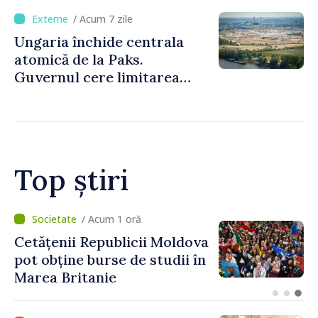
/ Acum 7 zile
Ungaria închide centrala
atomică de la Paks.
Guvernul cere limitarea
consumului de energie
Top știri
/ Acum 37 minute
Speakerul Igor Grosu, la
Forumul Diasporei:
„Republica Moldova
demonstrează, prin cetățenii
săi de acasă și de peste