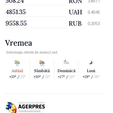
RON
3.8611
UAH
0.4045
RUB
0.2053
Vremea
Informația oferită de
meteo2.md
Astăzi
Sîmbătă
Duminică
Luni
+33° /
23°
+30° /
22°
+27° /
20°
+28° /
18°