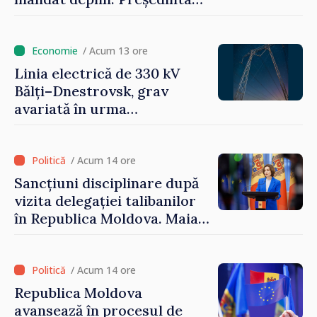
Maia Sandu: „Alegerile să fie
libere și corecte””
/ Acum 13 ore
Linia electrică de 330 kV
Bălți–Dnestrovsk, grav
avariată în urma
calamităților naturale
/ Acum 14 ore
Sancțiuni disciplinare după
vizita delegației talibanilor
în Republica Moldova. Maia
Sandu: „Este rușinos că
oameni cu funcții înalte nu
cunosc politica statului”
/ Acum 14 ore
Republica Moldova
avansează în procesul de