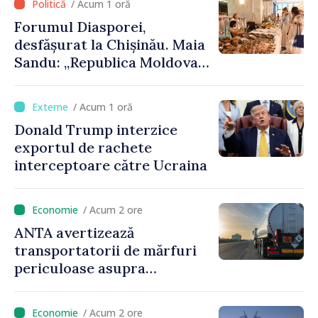
/ Acum 1 oră
hotare, că merită să devină
Forumul Diasporei,
parte a marii familii
desfășurat la Chișinău. Maia
europene”
Sandu: „Republica Moldova
avansează cu viteză spre UE,
iar diaspora poate juca un
/ Acum 1 oră
rol important în promovarea
Donald Trump interzice
și susținerea acestui
exportul de rachete
parcurs”
interceptoare către Ucraina
/ Acum 2 ore
ANTA avertizează
transportatorii de mărfuri
periculoase asupra
riscurilor sporite pe timp de
caniculă
/ Acum 2 ore