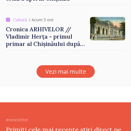
/ Acum 5 ore
Cronica ARHIVELOR //
Vladimir Herța - primul
primar al Chișinăului după
Unirea Basarabiei cu
România
Vezi mai multe
#newsletter
Primiți cele mai recente știri direct pe