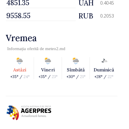
UAH
0.4045
RUB
0.2053
Vremea
Informația oferită de
meteo2.md
Astăzi
Vineri
Sîmbătă
Duminică
+35° /
24°
+35° /
23°
+30° /
21°
+28° /
22°