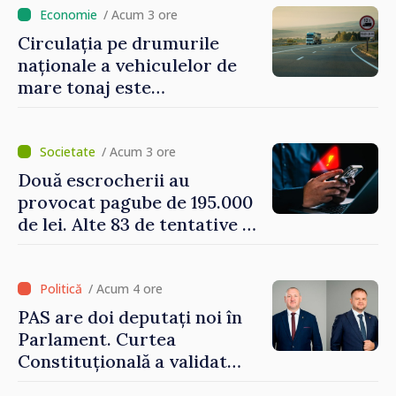
/ Acum 3 ore
Circulația pe drumurile
naționale a vehiculelor de
mare tonaj este
restricționată pe timp de
caniculă
/ Acum 3 ore
Două escrocherii au
provocat pagube de 195.000
de lei. Alte 83 de tentative au
fost dejucate
/ Acum 4 ore
PAS are doi deputați noi în
Parlament. Curtea
Constituțională a validat
mandatele