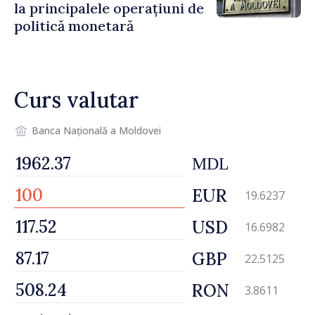
la principalele operațiuni de
politică monetară
Curs valutar
Banca Națională a Moldovei
MDL
EUR
19.6237
USD
16.6982
GBP
22.5125
RON
3.8611