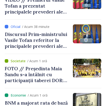
Tofan a prezentat
principalele prevederi ale
politicii fiscale pentru anul
2027
/ Acum 38 minute
Discursul Prim-ministrului
Vasile Tofan referitor la
principalele prevederi ale
politicii fiscale pentru anul
2027
/ Acum 1 oră
FOTO // Președinta Maia
Sandu s-a întâlnit cu
participanții taberei DOR:
„Legătura lor cu țara
noastră rămâne puternică”
/ Acum 1 oră
BNM a majorat rata de bază