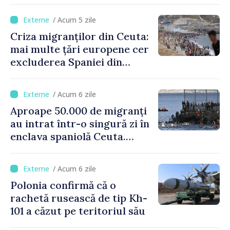
legăturile cu Spania, în urma
crizei migranților din Ceuta
/ Acum 5 zile
Criza migranților din Ceuta:
mai multe țări europene cer
excluderea Spaniei din
spațiul Schengen
/ Acum 6 zile
Aproape 50.000 de migranți
au intrat într-o singură zi în
enclava spaniolă Ceuta.
Italia evocă suspendarea
Schengen cu Spania
/ Acum 6 zile
Polonia confirmă că o
rachetă rusească de tip Kh-
101 a căzut pe teritoriul său