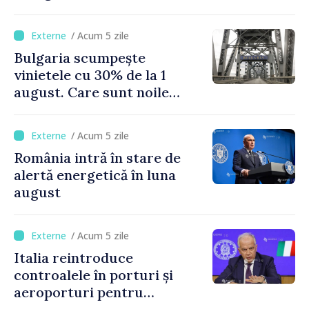
supervulcan din apropiere
de Napoli
/ Acum 5 zile
Bulgaria scumpește
vinietele cu 30% de la 1
august. Care sunt noile
tarife pentru taxa de drum
/ Acum 5 zile
România intră în stare de
alertă energetică în luna
august
/ Acum 5 zile
Italia reintroduce
controalele în porturi și
aeroporturi pentru