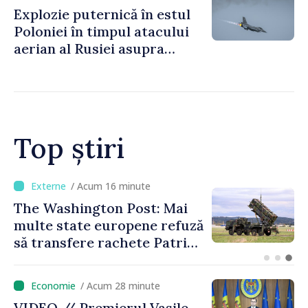
Explozie puternică în estul
Poloniei în timpul atacului
aerian al Rusiei asupra
Ucrainei
Top știri
/ Acum 8 minute
Ploi puternice, cu grindină și
vijelie. Meteorologii au emis
Cod galben de instabilitate
atmosferică
/ Acum 28 minute
VIDEO // Premierul Vasile