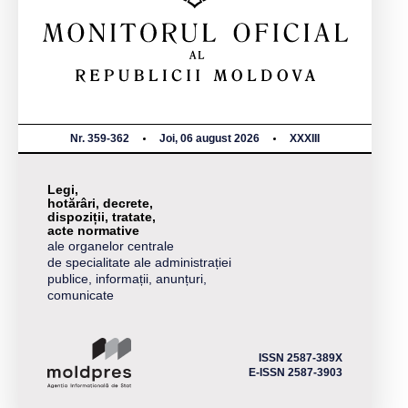
Nr. 359-362
Joi, 06 august 2026
XXXIII
Legi,
hotărâri, decrete,
dispoziții, tratate,
acte normative
ale organelor centrale
de specialitate ale administrației
publice, informații, anunțuri,
comunicate
ISSN 2587-389X
E-ISSN 2587-3903