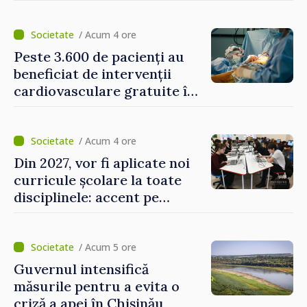
alimentare cu apă și
canalizare
/ Acum 4 ore
Peste 3.600 de pacienți au
beneficiat de intervenții
cardiovasculare gratuite în
prima jumătate a anului
/ Acum 4 ore
Din 2027, vor fi aplicate noi
curricule școlare la toate
disciplinele: accent pe
dezvoltarea gândirii critice
și folosirea cunoștințelor în
situații reale
/ Acum 5 ore
Guvernul intensifică
măsurile pentru a evita o
criză a apei în Chișinău