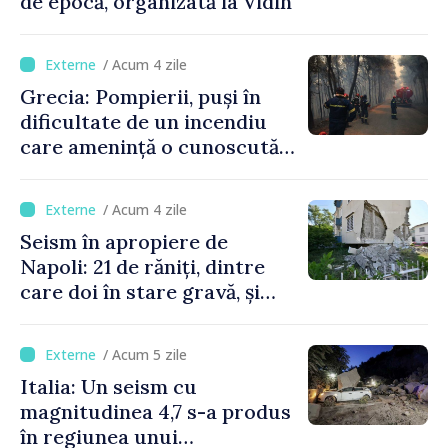
de epocă, organizată la Vidin
/ Acum 4 zile
Grecia: Pompierii, puși în
dificultate de un incendiu
care amenință o cunoscută
stațiune estivală
/ Acum 4 zile
Seism în apropiere de
Napoli: 21 de răniți, dintre
care doi în stare gravă, și
pagube materiale
/ Acum 5 zile
Italia: Un seism cu
magnitudinea 4,7 s-a produs
în regiunea unui