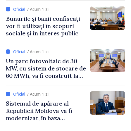
Irlandei de Nord, Fern
/ Acum 1 zi
Horine
Bunurile și banii confiscați
vor fi utilizați în scopuri
sociale și în interes public
/ Acum 1 zi
Un parc fotovoltaic de 30
MW, cu sistem de stocare de
60 MWh, va fi construit la
Vadul lui Vodă
/ Acum 1 zi
Sistemul de apărare al
Republicii Moldova va fi
modernizat, în baza
Programului de