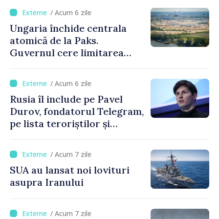
/ Acum 6 zile
Ungaria închide centrala
atomică de la Paks.
Guvernul cere limitarea
consumului de energie
/ Acum 6 zile
Rusia îl include pe Pavel
Durov, fondatorul Telegram,
pe lista teroriștilor și
extremiștilor
/ Acum 7 zile
SUA au lansat noi lovituri
asupra Iranului
/ Acum 7 zile