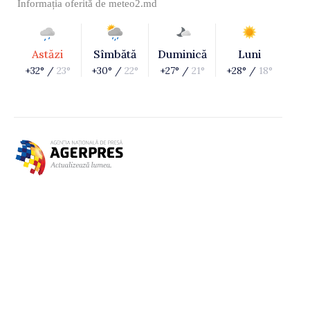
Informația oferită de
meteo2.md
Astăzi
Sîmbătă
Duminică
Luni
+32° /
23°
+30° /
22°
+27° /
21°
+28° /
18°