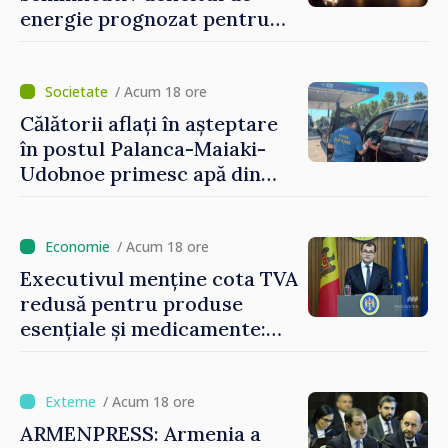
energie prognozat pentru
astăzi
/ Acum 18 ore
Călătorii aflați în așteptare
în postul Palanca-Maiaki-
Udobnoe primesc apă din
partea funcționarilor vamali
și a polițiștilor de frontieră
/ Acum 18 ore
Executivul menține cota TVA
redusă pentru produse
esențiale și medicamente:
„Nu facem reformă fiscală
pe seama consumului de
bază al oamenilor”
/ Acum 18 ore
ARMENPRESS: Armenia a