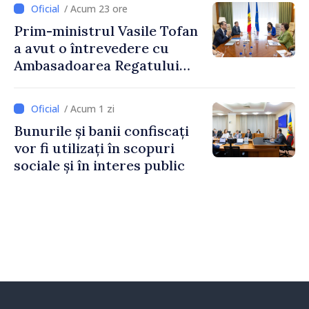
/ Acum 23 ore
Prim-ministrul Vasile Tofan
a avut o întrevedere cu
Ambasadoarea Regatului
Unit al Marii Britanii și
Irlandei de Nord, Fern
/ Acum 1 zi
Horine
Bunurile și banii confiscați
vor fi utilizați în scopuri
sociale și în interes public