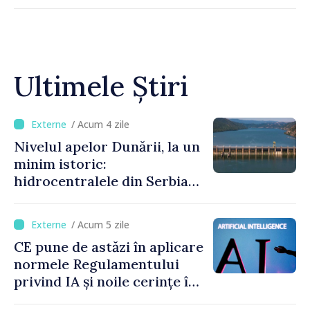
Ultimele Știri
/ Acum 4 zile
Nivelul apelor Dunării, la un
minim istoric:
hidrocentralele din Serbia
funcționează la 20% din
capacitate
/ Acum 5 zile
CE pune de astăzi în aplicare
normele Regulamentului
privind IA și noile cerințe în
materie de transparență