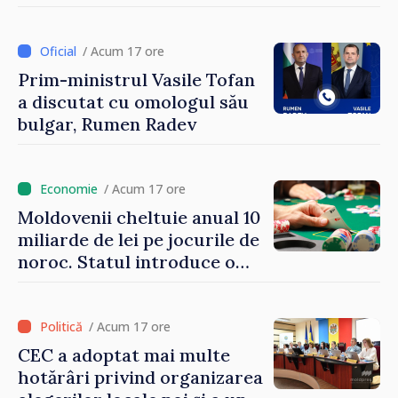
îndemnați să economisească
/ Acum 17 ore
Prim-ministrul Vasile Tofan
a discutat cu omologul său
bulgar, Rumen Radev
/ Acum 17 ore
Moldovenii cheltuie anual 10
miliarde de lei pe jocurile de
noroc. Statul introduce o
taxă de 6%, care va aduce
peste 500 de milioane de lei
la buget
/ Acum 17 ore
CEC a adoptat mai multe
hotărâri privind organizarea