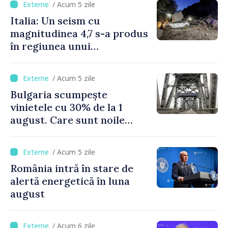
/ Acum 5 zile
Italia: Un seism cu
magnitudinea 4,7 s-a produs
în regiunea unui
supervulcan din apropiere
de Napoli
/ Acum 5 zile
Bulgaria scumpește
vinietele cu 30% de la 1
august. Care sunt noile
tarife pentru taxa de drum
/ Acum 5 zile
România intră în stare de
alertă energetică în luna
august
/ Acum 6 zile