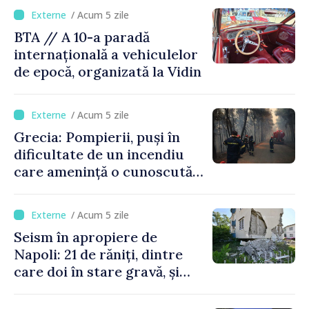
/ Acum 5 zile
BTA // A 10-a paradă
internațională a vehiculelor
de epocă, organizată la Vidin
/ Acum 5 zile
Grecia: Pompierii, puși în
dificultate de un incendiu
care amenință o cunoscută
stațiune estivală
/ Acum 5 zile
Seism în apropiere de
Napoli: 21 de răniți, dintre
care doi în stare gravă, și
pagube materiale