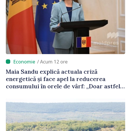
/ Acum 12 ore
Maia Sandu explică actuala criză
energetică și face apel la reducerea
consumului în orele de vârf: „Doar astfel
putem menține prețurile la un nivel mai
mic”