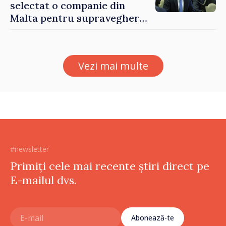
selectat o companie din
Malta pentru supravegherea
sectorului jocurilor de
noroc
Vezi mai multe
#newsletter
Primiți cele mai recente știri direct pe
E-mailul dvs.
Abonează-te