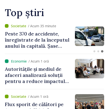
Top știri
/ Acum 16 minute
Cod galben de instabilitate
atmosferică în cea mai mare
parte a țării
/ Acum 1 oră
Autoritățile și mediul de
afaceri analizează soluții
pentru a reduce impactul
provocărilor energetice
asupra economiei
/ Acum 1 oră
Flux sporit de călători pe