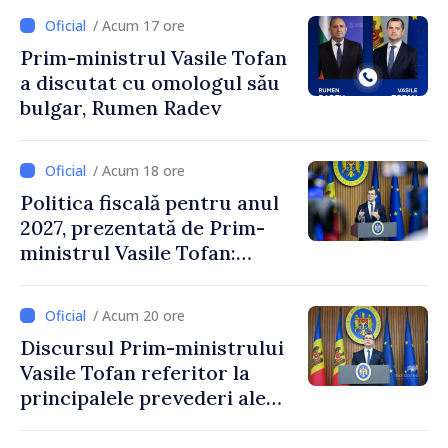
/ Acum 17 ore
Prim-ministrul Vasile Tofan
a discutat cu omologul său
bulgar, Rumen Radev
/ Acum 18 ore
Politica fiscală pentru anul
2027, prezentată de Prim-
ministrul Vasile Tofan:
Reducerea poverii pe muncă,
stimularea investițiilor și o
/ Acum 20 ore
taxare mai echitabilă
Discursul Prim-ministrului
Vasile Tofan referitor la
principalele prevederi ale
politicii fiscale pentru anul
2027