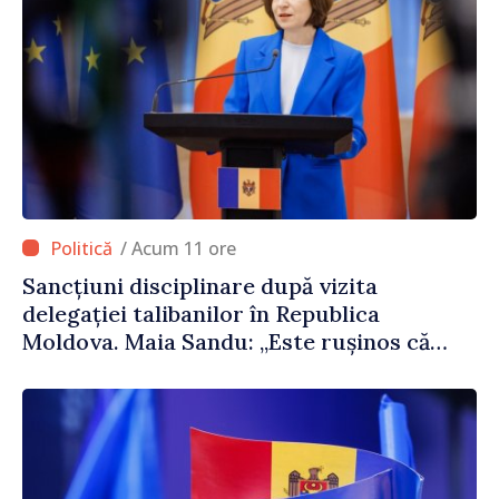
/ Acum 11 ore
Sancțiuni disciplinare după vizita
delegației talibanilor în Republica
Moldova. Maia Sandu: „Este rușinos că
oameni cu funcții înalte nu cunosc
politica statului”