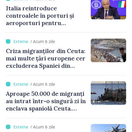
Italia reintroduce
controalele în porturi și
aeroporturi pentru
legăturile cu Spania, în urma
crizei migranților din Ceuta
/ Acum 6 zile
Criza migranților din Ceuta:
mai multe țări europene cer
excluderea Spaniei din
spațiul Schengen
/ Acum 6 zile
Aproape 50.000 de migranți
au intrat într-o singură zi în
enclava spaniolă Ceuta.
Italia evocă suspendarea
Schengen cu Spania
/ Acum 6 zile