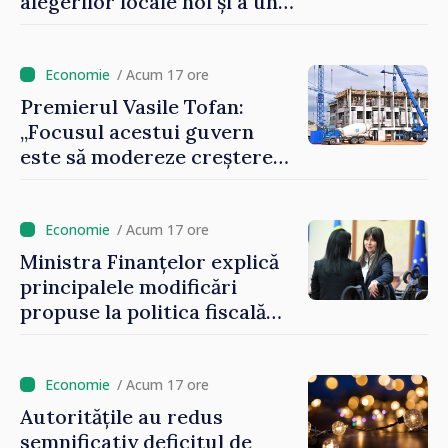
alegerilor locale noi și a unui
referendum local în satul
Delacău, raionul Anenii Noi
/ Acum 17 ore
Premierul Vasile Tofan:
„Focusul acestui guvern
este să modereze creșterea
prețurilor la imobiliare”
/ Acum 17 ore
Ministra Finanțelor explică
principalele modificări
propuse la politica fiscală
2027 privind impozitul pe
venit
/ Acum 17 ore
Autoritățile au redus
semnificativ deficitul de