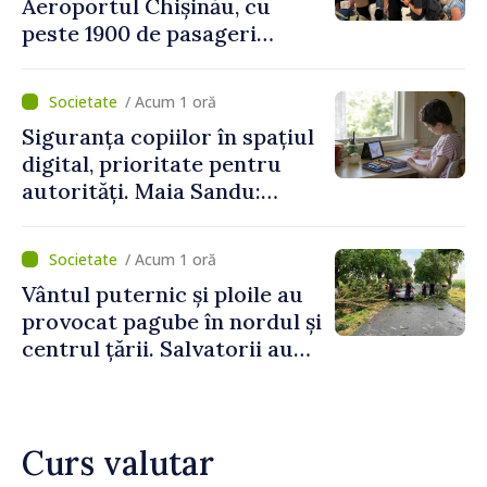
Aeroportul Chișinău, cu
peste 1900 de pasageri
deserviți pe oră în perioada
de vârf a concediilor
/ Acum 1 oră
Siguranța copiilor în spațiul
digital, prioritate pentru
autorități. Maia Sandu:
„Trebuie să creăm
mecanisme care să-i
/ Acum 1 oră
protejeze”
Vântul puternic și ploile au
provocat pagube în nordul și
centrul țării. Salvatorii au
intervenit în zece cazuri
Curs valutar