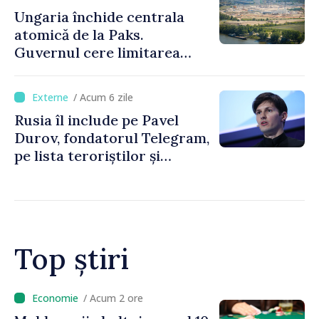
Ungaria închide centrala
atomică de la Paks.
Guvernul cere limitarea
consumului de energie
/ Acum 6 zile
Rusia îl include pe Pavel
Durov, fondatorul Telegram,
pe lista teroriștilor și
extremiștilor
Top știri
/ Acum 47 minute