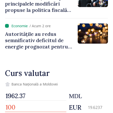
principalele modificări
propuse la politica fiscală
2027 privind impozitul pe
venit
/ Acum 2 ore
Autoritățile au redus
semnificativ deficitul de
energie prognozat pentru
astăzi
Curs valutar
Banca Națională a Moldovei
MDL
EUR
19.6237