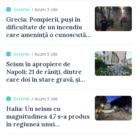
/ Acum 5 zile
Grecia: Pompierii, puși în
dificultate de un incendiu
care amenință o cunoscută
stațiune estivală
/ Acum 5 zile
Seism în apropiere de
Napoli: 21 de răniți, dintre
care doi în stare gravă, și
pagube materiale
/ Acum 5 zile
Italia: Un seism cu
magnitudinea 4,7 s-a produs
în regiunea unui
supervulcan din apropiere