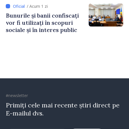
Irlandei de Nord, Fern
/ Acum 1 zi
Horine
Bunurile și banii confiscați
vor fi utilizați în scopuri
sociale și în interes public
#newsletter
Primiți cele mai recente știri direct pe
E-mailul dvs.