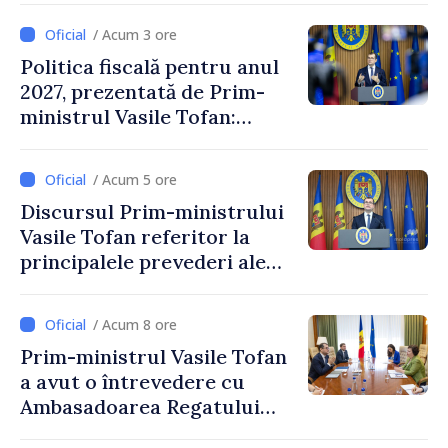
/ Acum 3 ore
Politica fiscală pentru anul
2027, prezentată de Prim-
ministrul Vasile Tofan:
Reducerea poverii pe muncă,
stimularea investițiilor și o
/ Acum 5 ore
taxare mai echitabilă
Discursul Prim-ministrului
Vasile Tofan referitor la
principalele prevederi ale
politicii fiscale pentru anul
2027
/ Acum 8 ore
Prim-ministrul Vasile Tofan
a avut o întrevedere cu
Ambasadoarea Regatului
Unit al Marii Britanii și