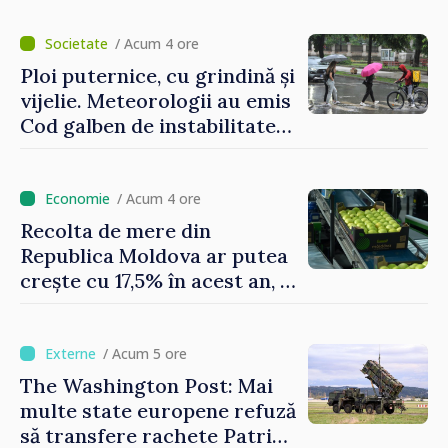
/ Acum 4 ore
Ploi puternice, cu grindină și
vijelie. Meteorologii au emis
Cod galben de instabilitate
atmosferică
/ Acum 4 ore
Recolta de mere din
Republica Moldova ar putea
crește cu 17,5% în acest an, în
timp ce producția din UE
este estimată în scădere
/ Acum 5 ore
The Washington Post: Mai
multe state europene refuză
să transfere rachete Patriot