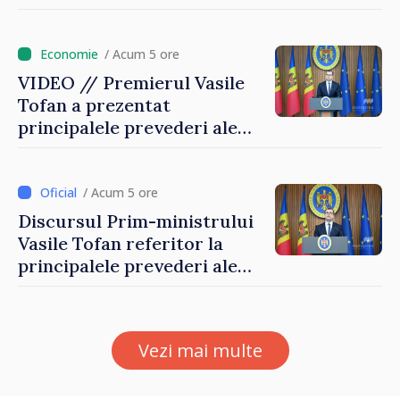
Ucrainei
/ Acum 5 ore
VIDEO // Premierul Vasile
Tofan a prezentat
principalele prevederi ale
politicii fiscale pentru anul
2027
/ Acum 5 ore
Discursul Prim-ministrului
Vasile Tofan referitor la
principalele prevederi ale
politicii fiscale pentru anul
2027
Vezi mai multe