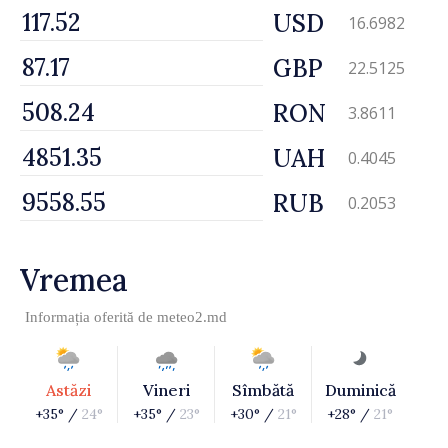
USD
16.6982
GBP
22.5125
RON
3.8611
UAH
0.4045
RUB
0.2053
Vremea
Informația oferită de
meteo2.md
Astăzi
Vineri
Sîmbătă
Duminică
+35° /
24°
+35° /
23°
+30° /
21°
+28° /
21°