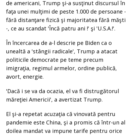
de americani, Trump şi-a susţinut discursul în
faţa unei mulţimi de peste 1.000 de persoane -
fără distanţare fizică şi majoritatea fără măşti
-, ce au scandat 'Încă patru ani !' şi 'U.S.A.!'.
În încercarea de a-l descrie pe Biden ca o
unealtă a 'stângii radicale', Trump a atacat
politicile democrate pe teme precum
imigraţia, regimul armelor, ordine publică,
avort, energie.
'Dacă i se va da ocazia, el va fi distrugătorul
măreţiei Americii', a avertizat Trump.
El şi-a repetat acuzaţia că vinovată pentru
pandemie este China, şi a promis că într-un al
doilea mandat va impune tarife pentru orice