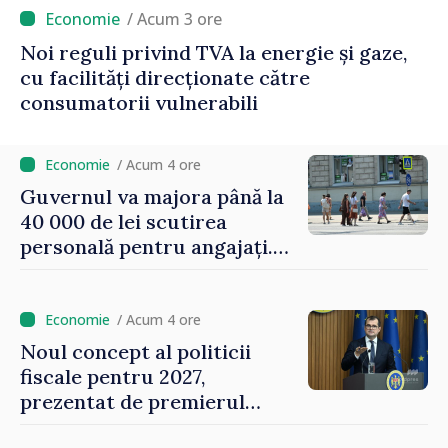
/ Acum 3 ore
Noi reguli privind TVA la energie și gaze,
cu facilități direcționate către
consumatorii vulnerabili
/ Acum 4 ore
Guvernul va majora până la
40 000 de lei scutirea
personală pentru angajați.
Vasile Tofan: „Aproape 800
de milioane de lei îi lăsăm
oamenilor”
/ Acum 4 ore
Noul concept al politicii
fiscale pentru 2027,
prezentat de premierul
Vasile Tofan: „Taxăm mai