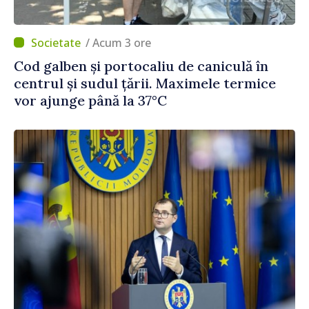
/ Acum 3 ore
Cod galben și portocaliu de caniculă în
centrul și sudul țării. Maximele termice
vor ajunge până la 37°C