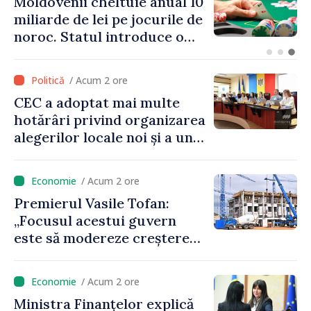
Energocom: Deficit de
energie electrică în orele de
vârf; consumatorii sunt
îndemnați să economisească
/ Acum 2 ore
CEC a adoptat mai multe
hotărâri privind organizarea
alegerilor locale noi și a unui
referendum local în satul
Delacău, raionul Anenii Noi
/ Acum 2 ore
Premierul Vasile Tofan:
„Focusul acestui guvern
este să modereze creșterea
prețurilor la imobiliare”
/ Acum 2 ore
Ministra Finanțelor explică