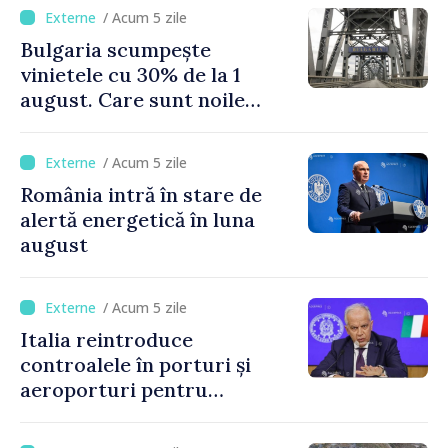
de Napoli
/ Acum 5 zile
Bulgaria scumpește
vinietele cu 30% de la 1
august. Care sunt noile
tarife pentru taxa de drum
/ Acum 5 zile
România intră în stare de
alertă energetică în luna
august
/ Acum 5 zile
Italia reintroduce
controalele în porturi și
aeroporturi pentru
legăturile cu Spania, în urma
crizei migranților din Ceuta