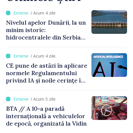
/ Acum 4 zile
Nivelul apelor Dunării, la un
minim istoric:
hidrocentralele din Serbia
funcționează la 20% din
capacitate
/ Acum 4 zile
CE pune de astăzi în aplicare
normele Regulamentului
privind IA și noile cerințe în
materie de transparență
/ Acum 5 zile
BTA // A 10-a paradă
internațională a vehiculelor
de epocă, organizată la Vidin