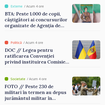
puțin munca, stimulăm
investițiile, taxăm viciile și
/ Acum 4 ore
echilibrăm taxarea
BTA: Peste 1.000 de copii,
consumului”
câștigători ai concursurilor
organizate de Agenția de
Stat pentru Bulgarii din
Străinătate, vor fi premiați
/ Acum 4 ore
DOC // Legea pentru
ratificarea Convenției
privind instituirea Comisiei
Internaționale de Reclamații
pentru Ucraina, publicată în
Monitorul Oficial
/ Acum 4 ore
FOTO // Peste 230 de
militari în termen au depus
jurământul militar în
garnizoana Chișinău