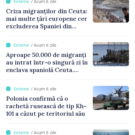
/ Acum 6 zile
Criza migranților din Ceuta:
mai multe țări europene cer
excluderea Spaniei din
spațiul Schengen
/ Acum 6 zile
Aproape 50.000 de migranți
au intrat într-o singură zi în
enclava spaniolă Ceuta.
Italia evocă suspendarea
Schengen cu Spania
/ Acum 6 zile
Polonia confirmă că o
rachetă rusească de tip Kh-
101 a căzut pe teritoriul său
/ Acum 6 zile