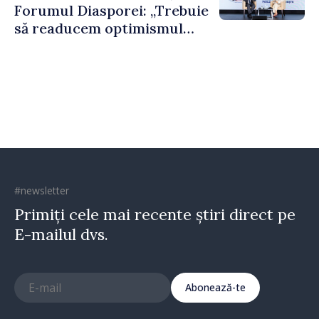
Forumul Diasporei: „Trebuie
să readucem optimismul
oamenilor și încrederea că
Republica Moldova merge în
direcția corectă”
#newsletter
Primiți cele mai recente știri direct pe
E-mailul dvs.
Abonează-te