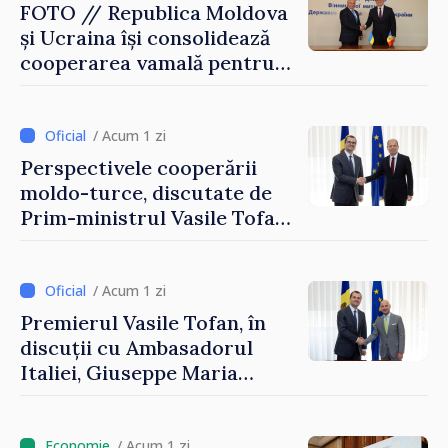
FOTO // Republica Moldova
și Ucraina își consolidează
cooperarea vamală pentru
securizarea frontierei și
integrarea europeană.
Reuniune la Moghiliov-
/ Acum 1 zi
Podolsk
Perspectivele cooperării
moldo-turce, discutate de
Prim-ministrul Vasile Tofan
și Ambasadorul Turciei,
Uygar Mustafa Sertel
/ Acum 1 zi
Premierul Vasile Tofan, în
discuții cu Ambasadorul
Italiei, Giuseppe Maria
Perricone
/ Acum 1 zi