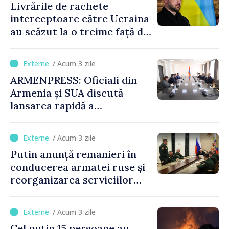
Livrările de rachete
interceptoare către Ucraina
au scăzut la o treime față de
anul trecut
/ Acum 3 zile
ARMENPRESS: Oficiali din
Armenia și SUA discută
lansarea rapidă a
programului TRIPP
/ Acum 3 zile
Putin anunță remanieri în
conducerea armatei ruse și
reorganizarea serviciilor
logistice
/ Acum 3 zile
Cel puțin 15 persoane au