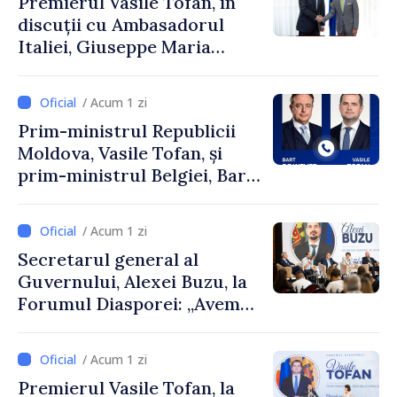
Premierul Vasile Tofan, în
discuții cu Ambasadorul
Italiei, Giuseppe Maria
Perricone
/ Acum 1 zi
Prim-ministrul Republicii
Moldova, Vasile Tofan, și
prim-ministrul Belgiei, Bart
De Wever, au discutat
despre parcursul european
/ Acum 1 zi
al Republicii Moldova.
Secretarul general al
Guvernului, Alexei Buzu, la
Forumul Diasporei: „Avem
nevoie de fiecare dintre
dumneavoastră pentru a
/ Acum 1 zi
construi comunități mai
Premierul Vasile Tofan, la
puternice”