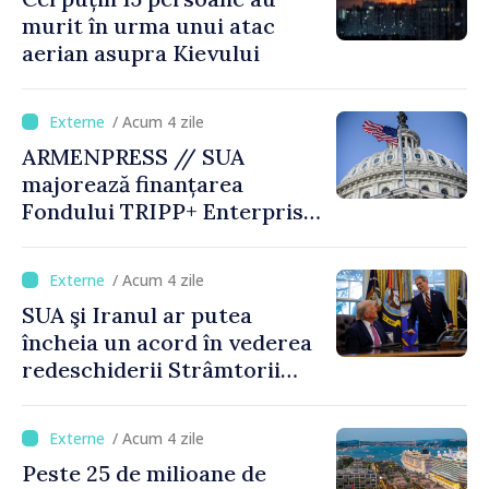
murit în urma unui atac
aerian asupra Kievului
/ Acum 4 zile
ARMENPRESS // SUA
majorează finanțarea
Fondului TRIPP+ Enterprise
pentru Armenia la 402
milioane de dolari
/ Acum 4 zile
SUA şi Iranul ar putea
încheia un acord în vederea
redeschiderii Strâmtorii
Ormuz până miercuri,
anunţă secretarul american
/ Acum 4 zile
al Trezoreriei
Peste 25 de milioane de