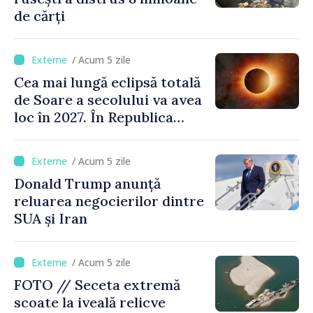
de cărți
/ Acum 5 zile
Cea mai lungă eclipsă totală
de Soare a secolului va avea
loc în 2027. În Republica
Moldova, Soarele va fi
acoperit în proporție de
/ Acum 5 zile
până la 44%
Donald Trump anunță
reluarea negocierilor dintre
SUA și Iran
/ Acum 5 zile
FOTO // Seceta extremă
scoate la iveală relicve