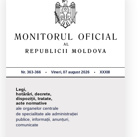
Nr. 363-366
Vineri, 07 august 2026
XXXIII
Legi,
hotărâri, decrete,
dispoziții, tratate,
acte normative
ale organelor centrale
de specialitate ale administrației
publice, informații, anunțuri,
comunicate