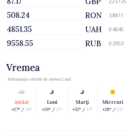
GBP
22.5125
RON
3.8611
UAH
0.4045
RUB
0.2053
Vremea
Informația oferită de
meteo2.md
Astăzi
Luni
Marţi
Miercuri
+27° /
19°
+29° /
17°
+32° /
17°
+28° /
23°