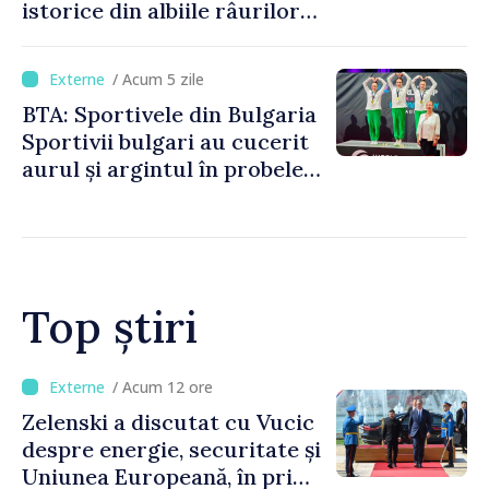
istorice din albiile râurilor
europene
/ Acum 5 zile
BTA: Sportivele din Bulgaria
Sportivii bulgari au cucerit
aurul și argintul în probele
de juniori la Cupa Mondială
de gimnastică aerobică de la
Oradea
Top știri
/ Acum 8 ore
Bulgaria: Ambasadoarea
Ucrainei, convocată la
Ministerul de Externe în