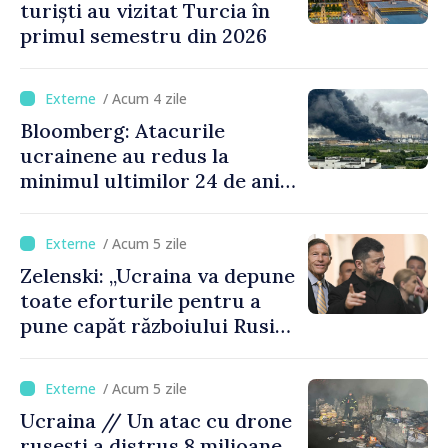
turiști au vizitat Turcia în
primul semestru din 2026
/ Acum 4 zile
Bloomberg: Atacurile
ucrainene au redus la
minimul ultimilor 24 de ani
procesarea petrolului în
Rusia
/ Acum 5 zile
Zelenski: „Ucraina va depune
toate eforturile pentru a
pune capăt războiului Rusiei
înainte de iarnă”
/ Acum 5 zile
Ucraina // Un atac cu drone
rusești a distrus 8 milioane