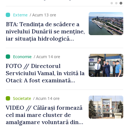
legătură cu drona prăbușită
/ Acum 13 ore
BTA: Tendința de scădere a
nivelului Dunării se menține,
iar situația hidrologică
rămâne dificilă
/ Acum 14 ore
FOTO // Directorul
Serviciului Vamal, în vizită la
Otaci: A fost examinată
posibilitatea dotării Zonei de
control vamal cu un scanner
/ Acum 14 ore
performant
VIDEO // Călărași formează
cel mai mare cluster de
amalgamare voluntară din