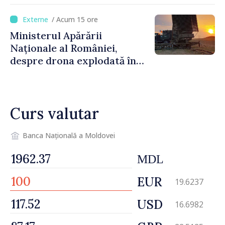
Republica Moldova. Consiliul
orășenesc a aprobat decizia
/ Acum 15 ore
finală
Ministerul Apărării
Naționale al României,
despre drona explodată în
Bulgaria: „Radarele noastre
nu au detectat niciun
vehicul aerian”
Curs valutar
Banca Națională a Moldovei
MDL
EUR
19.6237
USD
16.6982