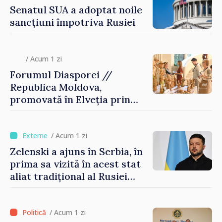
Senatul SUA a adoptat noile
sancțiuni împotriva Rusiei
/ Acum 1 zi
Forumul Diasporei //
Republica Moldova,
promovată în Elveția prin
turism, investiții și
exporturi
/ Acum 1 zi
Zelenski a ajuns în Serbia, în
prima sa vizită în acest stat
aliat tradițional al Rusiei
după 2022
/ Acum 1 zi