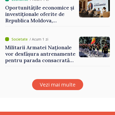
Oportunitățile economice și
investiționale oferite de
Republica Moldova,
prezentate de vicepremierul
Eugeniu Osmochescu, la
Forumul Diasporei
/ Acum 1 zi
Militarii Armatei Naționale
vor desfășura antrenamente
pentru parada consacrată
Zilei Independenței
Vezi mai multe