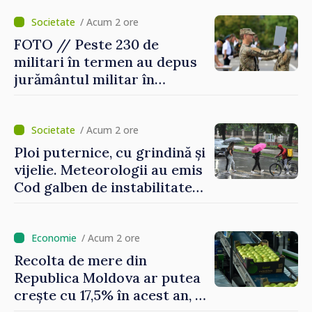
pentru Ucraina, publicată în
Monitorul Oficial
/ Acum 2 ore
FOTO // Peste 230 de
militari în termen au depus
jurământul militar în
garnizoana Chișinău
/ Acum 2 ore
Ploi puternice, cu grindină și
vijelie. Meteorologii au emis
Cod galben de instabilitate
atmosferică
/ Acum 2 ore
Recolta de mere din
Republica Moldova ar putea
crește cu 17,5% în acest an, în