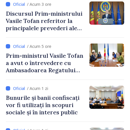
stimularea investițiilor și o
/ Acum 3 ore
taxare mai echitabilă
Discursul Prim-ministrului
Vasile Tofan referitor la
principalele prevederi ale
politicii fiscale pentru anul
2027
/ Acum 5 ore
Prim-ministrul Vasile Tofan
a avut o întrevedere cu
Ambasadoarea Regatului
Unit al Marii Britanii și
Irlandei de Nord, Fern
/ Acum 1 zi
Horine
Bunurile și banii confiscați
vor fi utilizați în scopuri
sociale și în interes public