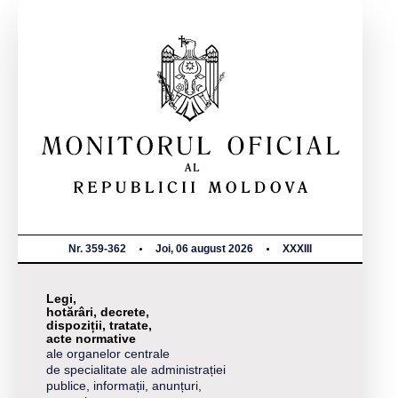
Nr. 359-362
Joi, 06 august 2026
XXXIII
Legi,
hotărâri, decrete,
dispoziții, tratate,
acte normative
ale organelor centrale
de specialitate ale administrației
publice, informații, anunțuri,