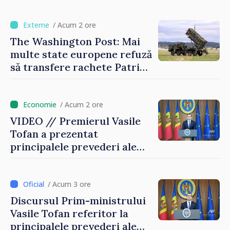
timp ce producția din UE
este estimată în scădere
/ Acum 2 ore
The Washington Post: Mai
multe state europene refuză
să transfere rachete Patriot
Ucrainei
/ Acum 2 ore
VIDEO // Premierul Vasile
Tofan a prezentat
principalele prevederi ale
politicii fiscale pentru anul
2027
/ Acum 3 ore
Discursul Prim-ministrului
Vasile Tofan referitor la
principalele prevederi ale