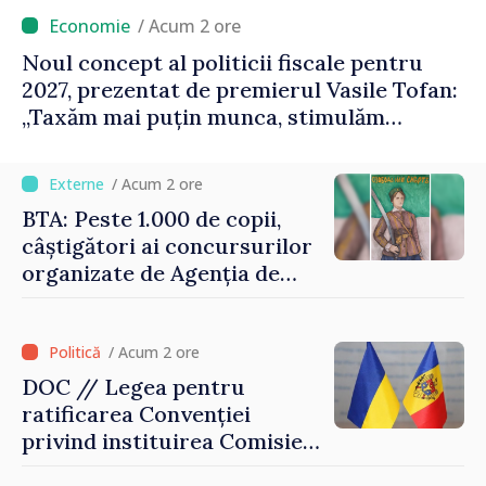
/ Acum 2 ore
Noul concept al politicii fiscale pentru
2027, prezentat de premierul Vasile Tofan:
„Taxăm mai puțin munca, stimulăm
investițiile, taxăm viciile și echilibrăm
taxarea consumului”
/ Acum 2 ore
BTA: Peste 1.000 de copii,
câștigători ai concursurilor
organizate de Agenția de
Stat pentru Bulgarii din
Străinătate, vor fi premiați
/ Acum 2 ore
DOC // Legea pentru
ratificarea Convenției
privind instituirea Comisiei
Internaționale de Reclamații