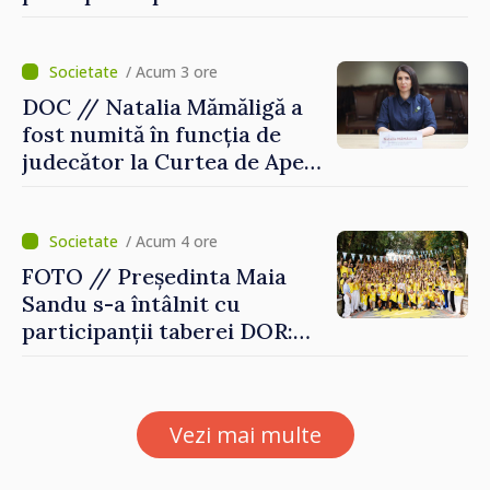
politicii fiscale pentru anul
2027
/ Acum 3 ore
DOC // Natalia Mămăligă a
fost numită în funcția de
judecător la Curtea de Apel
Centru
/ Acum 4 ore
FOTO // Președinta Maia
Sandu s-a întâlnit cu
participanții taberei DOR:
„Legătura lor cu țara
noastră rămâne puternică”
Vezi mai multe