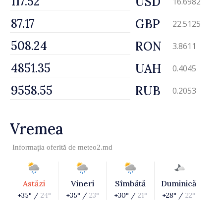
USD
16.6982
GBP
22.5125
RON
3.8611
UAH
0.4045
RUB
0.2053
Vremea
Informația oferită de
meteo2.md
Astăzi
Vineri
Sîmbătă
Duminică
+35° /
24°
+35° /
23°
+30° /
21°
+28° /
22°