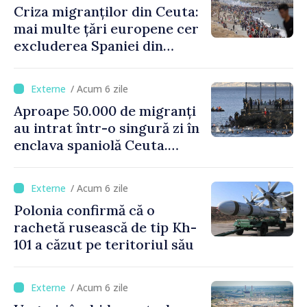
Criza migranților din Ceuta:
mai multe țări europene cer
excluderea Spaniei din
spațiul Schengen
/ Acum 6 zile
Aproape 50.000 de migranți
au intrat într-o singură zi în
enclava spaniolă Ceuta.
Italia evocă suspendarea
Schengen cu Spania
/ Acum 6 zile
Polonia confirmă că o
rachetă rusească de tip Kh-
101 a căzut pe teritoriul său
/ Acum 6 zile