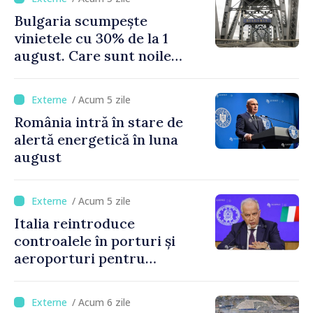
Bulgaria scumpește
vinietele cu 30% de la 1
august. Care sunt noile
tarife pentru taxa de drum
/ Acum 5 zile
România intră în stare de
alertă energetică în luna
august
/ Acum 5 zile
Italia reintroduce
controalele în porturi și
aeroporturi pentru
legăturile cu Spania, în urma
crizei migranților din Ceuta
/ Acum 6 zile