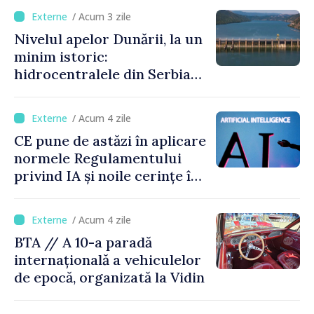
/ Acum 3 zile
Nivelul apelor Dunării, la un
minim istoric:
hidrocentralele din Serbia
funcționează la 20% din
capacitate
/ Acum 4 zile
CE pune de astăzi în aplicare
normele Regulamentului
privind IA și noile cerințe în
materie de transparență
/ Acum 4 zile
BTA // A 10-a paradă
internațională a vehiculelor
de epocă, organizată la Vidin