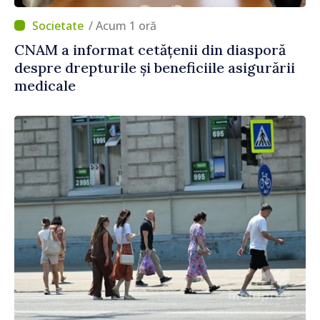
/ Acum 1 oră
CNAM a informat cetățenii din diasporă
despre drepturile și beneficiile asigurării
medicale