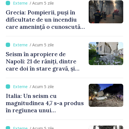
/ Acum 5 zile
Grecia: Pompierii, puși în
dificultate de un incendiu
care amenință o cunoscută
stațiune estivală
/ Acum 5 zile
Seism în apropiere de
Napoli: 21 de răniți, dintre
care doi în stare gravă, și
pagube materiale
/ Acum 5 zile
Italia: Un seism cu
magnitudinea 4,7 s-a produs
în regiunea unui
supervulcan din apropiere
de Napoli
/ Acum 5 zile