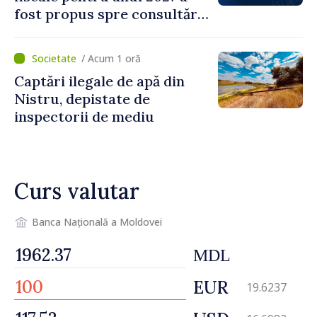
fost propus spre consultări
publice
/ Acum 1 oră
Captări ilegale de apă din
Nistru, depistate de
inspectorii de mediu
Curs valutar
Banca Națională a Moldovei
MDL
EUR
19.6237