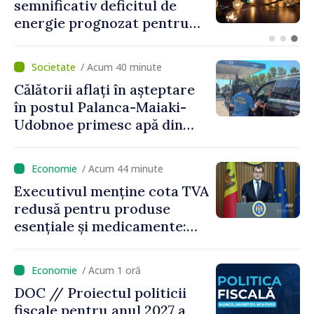
„Focusul acestui guvern
este să modereze creșterea
prețurilor la imobiliare”
/ Acum 40 minute
Călătorii aflați în așteptare
în postul Palanca-Maiaki-
Udobnoe primesc apă din
partea funcționarilor vamali
și a polițiștilor de frontieră
/ Acum 44 minute
Executivul menține cota TVA
redusă pentru produse
esențiale și medicamente:
„Nu facem reformă fiscală
pe seama consumului de
/ Acum 1 oră
bază al oamenilor”
DOC // Proiectul politicii
fiscale pentru anul 2027 a