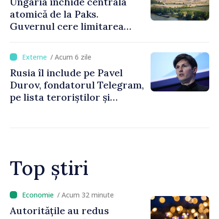
Ungaria închide centrala
atomică de la Paks.
Guvernul cere limitarea
consumului de energie
/ Acum 6 zile
Rusia îl include pe Pavel
Durov, fondatorul Telegram,
pe lista teroriștilor și
extremiștilor
Top știri
/ Acum 6 minute
Premierul Vasile Tofan: