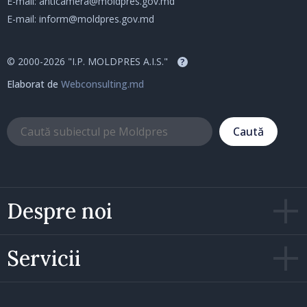
E-mail:
anticamera@moldpres.gov.md
E-mail:
inform@moldpres.gov.md
© 2000-2026 "I.P. MOLDPRES A.I.S."
?
Elaborat de
Webconsulting.md
Caută
Despre noi
Servicii