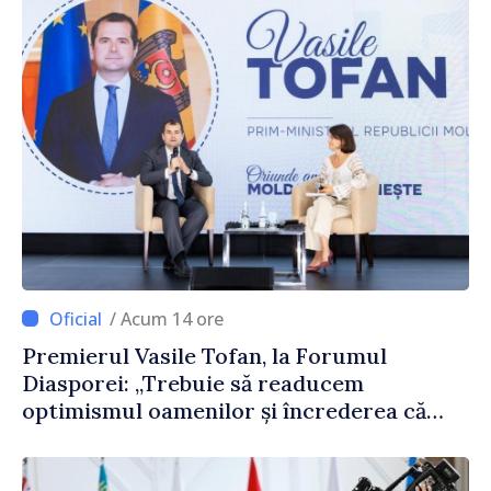
/ Acum 14 ore
Premierul Vasile Tofan, la Forumul
Diasporei: „Trebuie să readucem
optimismul oamenilor și încrederea că
Republica Moldova merge în direcția
corectă”