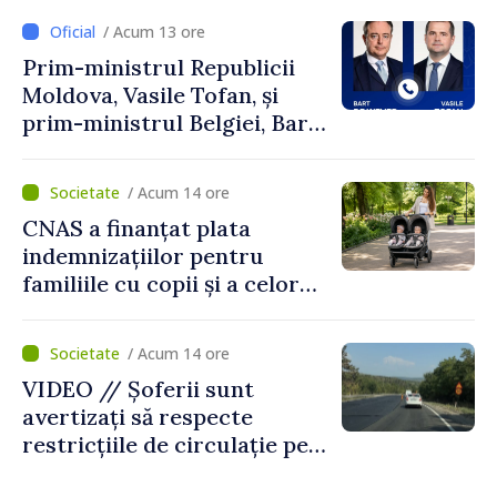
/ Acum 13 ore
Prim-ministrul Republicii
Moldova, Vasile Tofan, și
prim-ministrul Belgiei, Bart
De Wever, au discutat
despre parcursul european
/ Acum 14 ore
al Republicii Moldova.
CNAS a finanțat plata
indemnizațiilor pentru
familiile cu copii și a celor
pentru incapacitate
temporară de muncă
/ Acum 14 ore
VIDEO // Șoferii sunt
avertizați să respecte
restricțiile de circulație pe
drumul R3, unde se