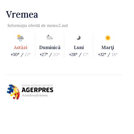
Vremea
Informația oferită de
meteo2.md
Astăzi
Duminică
Luni
Marţi
+30° /
22°
+27° /
20°
+28° /
17°
+32° /
18°