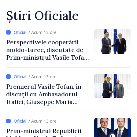
Știri Oficiale
/ Acum 12 ore
Perspectivele cooperării
moldo-turce, discutate de
Prim-ministrul Vasile Tofan
și Ambasadorul Turciei,
Uygar Mustafa Sertel
/ Acum 13 ore
Premierul Vasile Tofan, în
discuții cu Ambasadorul
Italiei, Giuseppe Maria
Perricone
/ Acum 13 ore
Prim-ministrul Republicii