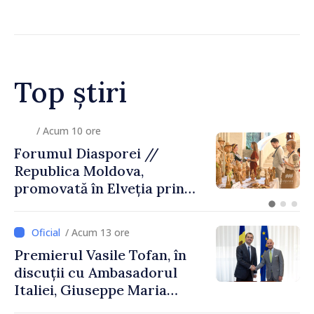
legăturile cu Spania, în urma
crizei migranților din Ceuta
Top știri
/ Acum 10 ore
Forumul Diasporei //
Republica Moldova,
promovată în Elveția prin
turism, investiții și
exporturi
/ Acum 13 ore
Premierul Vasile Tofan, în
discuții cu Ambasadorul
Italiei, Giuseppe Maria
Perricone