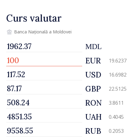
desfășoară lucrări de
reparație
Curs valutar
Banca Națională a Moldovei
MDL
EUR
19.6237
USD
16.6982
GBP
22.5125
RON
3.8611
UAH
0.4045
RUB
0.2053