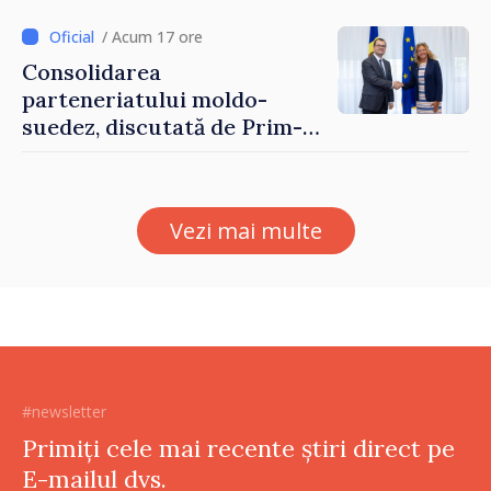
/ Acum 17 ore
Consolidarea
parteneriatului moldo-
suedez, discutată de Prim-
ministrul Vasile Tofan și
Ambasadoarea Suediei,
Petra Lärke
Vezi mai multe
#newsletter
Primiți cele mai recente știri direct pe
E-mailul dvs.