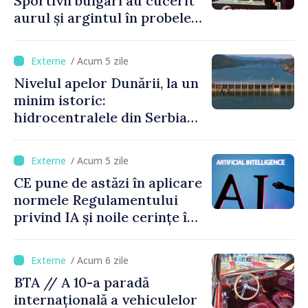
Sportivii bulgari au cucerit
aurul și argintul în probele
de juniori la Cupa Mondială
de gimnastică aerobică de la
/ Acum 5 zile
Oradea
Nivelul apelor Dunării, la un
minim istoric:
hidrocentralele din Serbia
funcționează la 20% din
capacitate
/ Acum 5 zile
CE pune de astăzi în aplicare
normele Regulamentului
privind IA și noile cerințe în
materie de transparență
/ Acum 6 zile
BTA // A 10-a paradă
internațională a vehiculelor