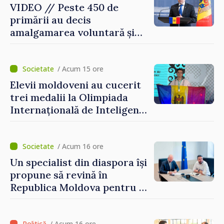
VIDEO // Peste 450 de
primării au decis
amalgamarea voluntară și
vor beneficia de fonduri
pentru investiții. Igor
Grosu: „Este important să
/ Acum 15 ore
depășim blocajele și să dăm o
Elevii moldoveni au cucerit
șansă localităților să se
trei medalii la Olimpiada
dezvolte”
Internațională de Inteligență
Artificială
/ Acum 16 ore
Un specialist din diaspora își
propune să revină în
Republica Moldova pentru a
contribui la dezvoltarea
registrului naval național
/ Acum 16 ore