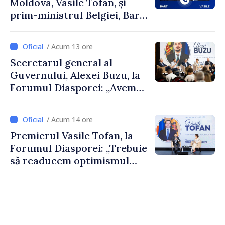
Moldova, Vasile Tofan, și
prim-ministrul Belgiei, Bart
De Wever, au discutat
despre parcursul european
/ Acum 13 ore
al Republicii Moldova.
Secretarul general al
Guvernului, Alexei Buzu, la
Forumul Diasporei: „Avem
nevoie de fiecare dintre
dumneavoastră pentru a
/ Acum 14 ore
construi comunități mai
Premierul Vasile Tofan, la
puternice”
Forumul Diasporei: „Trebuie
să readucem optimismul
oamenilor și încrederea că
Republica Moldova merge în
direcția corectă”