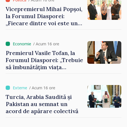
Vicepremierul Mihai Popșoi,
la Forumul Diasporei:
„Fiecare dintre voi este un
ambasador al țării noastre și
contribuie la promovarea
imaginii Republicii Moldova”
/ Acum 16 ore
Premierul Vasile Tofan, la
Forumul Diasporei: „Trebuie
să îmbunătățim viața
oamenilor și să repornim
motoarele economiei”
/ Acum 16 ore
Turcia, Arabia Saudită și
Pakistan au semnat un
acord de apărare colectivă