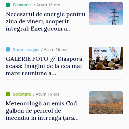
/ Acum 16 ore
Necesarul de energie pentru
ziua de vineri, acoperit
integral: Energocom a
rezervat volumele
/ Acum 16 ore
GALERIE FOTO // Diaspora,
acasă: Imagini de la cea mai
mare reuniune a
moldovenilor de peste
hotare
/ Acum 16 ore
Meteorologii au emis Cod
galben de pericol de
incendiu în întreaga țară
până pe 14 august