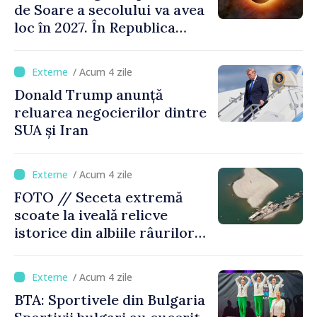
de Soare a secolului va avea
loc în 2027. În Republica
Moldova, Soarele va fi
acoperit în proporție de
/ Acum 4 zile
până la 44%
Donald Trump anunță
reluarea negocierilor dintre
SUA și Iran
/ Acum 4 zile
FOTO // Seceta extremă
scoate la iveală relicve
istorice din albiile râurilor
europene
/ Acum 4 zile
BTA: Sportivele din Bulgaria