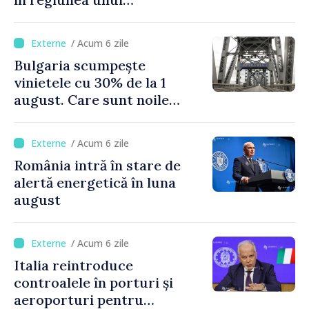
supervulcan din apropiere
de Napoli
/ Acum 6 zile
Bulgaria scumpește
vinietele cu 30% de la 1
august. Care sunt noile
tarife pentru taxa de drum
/ Acum 6 zile
România intră în stare de
alertă energetică în luna
august
/ Acum 6 zile
Italia reintroduce
controalele în porturi și
aeroporturi pentru