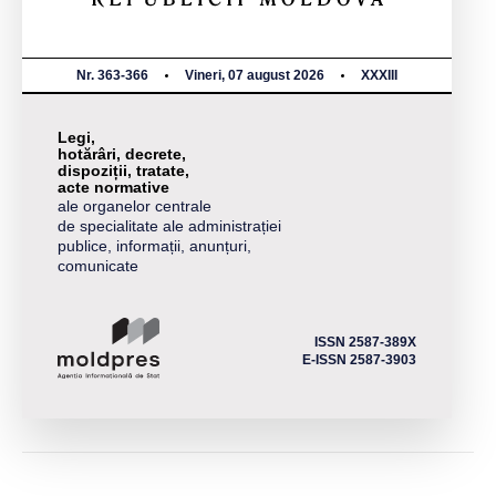
Nr. 363-366
Vineri, 07 august 2026
XXXIII
Legi,
hotărâri, decrete,
dispoziții, tratate,
acte normative
ale organelor centrale
de specialitate ale administrației
publice, informații, anunțuri,
comunicate
ISSN 2587-389X
E-ISSN 2587-3903