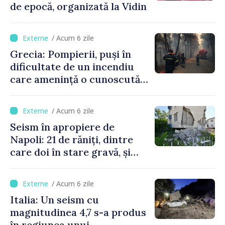
de epocă, organizată la Vidin
/ Acum 6 zile
Grecia: Pompierii, puși în
dificultate de un incendiu
care amenință o cunoscută
stațiune estivală
/ Acum 6 zile
Seism în apropiere de
Napoli: 21 de răniți, dintre
care doi în stare gravă, și
pagube materiale
/ Acum 6 zile
Italia: Un seism cu
magnitudinea 4,7 s-a produs
în regiunea unui