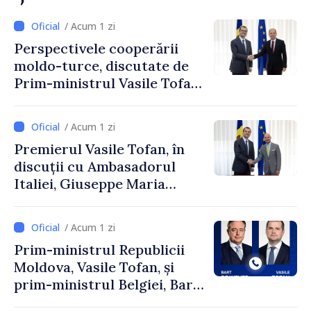
/ Acum 1 zi
Perspectivele cooperării
moldo-turce, discutate de
Prim-ministrul Vasile Tofan
și Ambasadorul Turciei,
Uygar Mustafa Sertel
/ Acum 1 zi
Premierul Vasile Tofan, în
discuții cu Ambasadorul
Italiei, Giuseppe Maria
Perricone
/ Acum 1 zi
Prim-ministrul Republicii
Moldova, Vasile Tofan, și
prim-ministrul Belgiei, Bart
De Wever, au discutat