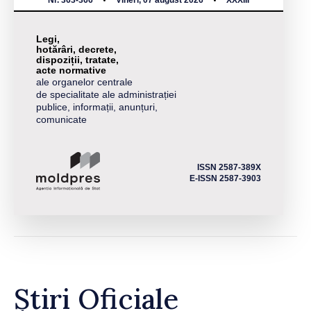
Nr. 363-366
Vineri, 07 august 2026
XXXIII
Legi,
hotărâri, decrete,
dispoziții, tratate,
acte normative
ale organelor centrale
de specialitate ale administrației
publice, informații, anunțuri,
comunicate
ISSN 2587-389X
E-ISSN 2587-3903
Știri Oficiale