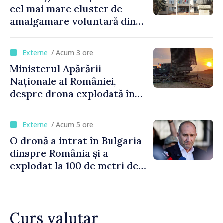
cel mai mare cluster de
amalgamare voluntară din
Republica Moldova. Consiliul
orășenesc a aprobat decizia
/ Acum 3 ore
finală
Ministerul Apărării
Naționale al României,
despre drona explodată în
Bulgaria: „Radarele noastre
nu au detectat niciun
/ Acum 5 ore
vehicul aerian”
O dronă a intrat în Bulgaria
dinspre România și a
explodat la 100 de metri de
graniță
Curs valutar