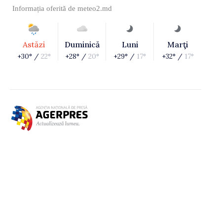
Informația oferită de
meteo2.md
Astăzi
Duminică
Luni
Marţi
+30° /
22°
+28° /
20°
+29° /
17°
+32° /
17°