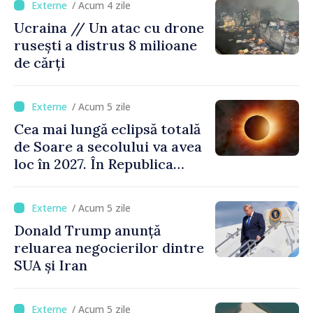
/ Acum 4 zile
Ucraina // Un atac cu drone
rusești a distrus 8 milioane
de cărți
/ Acum 5 zile
Cea mai lungă eclipsă totală
de Soare a secolului va avea
loc în 2027. În Republica
Moldova, Soarele va fi
acoperit în proporție de
/ Acum 5 zile
până la 44%
Donald Trump anunță
reluarea negocierilor dintre
SUA și Iran
/ Acum 5 zile