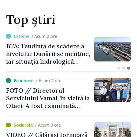
Top știri
/ Acum 16 minute
Energocom a asigurat
necesarul de energie
electrică pentru 8 august.
Compania îndeamnă
cetățenii să reducă
/ Acum 2 ore
consumul în orele de vârf
FOTO // Directorul
Serviciului Vamal, în vizită la
Otaci: A fost examinată
posibilitatea dotării Zonei de
control vamal cu un scanner
/ Acum 3 ore
performant
VIDEO // Călărași formează