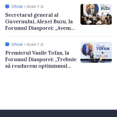
despre parcursul european
/ Acum 1 zi
al Republicii Moldova.
Secretarul general al
Guvernului, Alexei Buzu, la
Forumul Diasporei: „Avem
nevoie de fiecare dintre
dumneavoastră pentru a
/ Acum 1 zi
construi comunități mai
Premierul Vasile Tofan, la
puternice”
Forumul Diasporei: „Trebuie
să readucem optimismul
oamenilor și încrederea că
Republica Moldova merge în
direcția corectă”