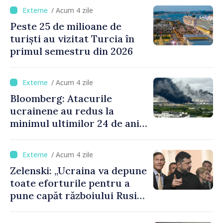
anunţă secretarul american
/ Acum 4 zile
al Trezoreriei
Peste 25 de milioane de
turiști au vizitat Turcia în
primul semestru din 2026
/ Acum 4 zile
Bloomberg: Atacurile
ucrainene au redus la
minimul ultimilor 24 de ani
procesarea petrolului în
Rusia
/ Acum 4 zile
Zelenski: „Ucraina va depune
toate eforturile pentru a
pune capăt războiului Rusiei
înainte de iarnă”