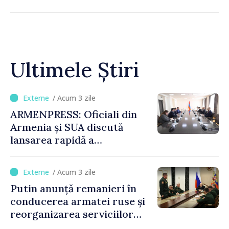
Ultimele Știri
/ Acum 3 zile
ARMENPRESS: Oficiali din
Armenia și SUA discută
lansarea rapidă a
programului TRIPP
/ Acum 3 zile
Putin anunță remanieri în
conducerea armatei ruse și
reorganizarea serviciilor
logistice