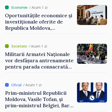
/ Acum 1 zi
Oportunitățile economice și
investiționale oferite de
Republica Moldova,
prezentate de vicepremierul
Eugeniu Osmochescu, la
Forumul Diasporei
/ Acum 1 zi
Militarii Armatei Naționale
vor desfășura antrenamente
pentru parada consacrată
Zilei Independenței
/ Acum 1 zi
Prim-ministrul Republicii
Moldova, Vasile Tofan, și
prim-ministrul Belgiei, Bart
De Wever, au discutat