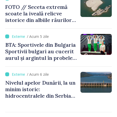
FOTO // Seceta extremă
scoate la iveală relicve
istorice din albiile râurilor
europene
/ Acum 5 zile
BTA: Sportivele din Bulgaria
Sportivii bulgari au cucerit
aurul și argintul în probele
de juniori la Cupa Mondială
de gimnastică aerobică de la
/ Acum 6 zile
Oradea
Nivelul apelor Dunării, la un
minim istoric:
hidrocentralele din Serbia
funcționează la 20% din
capacitate