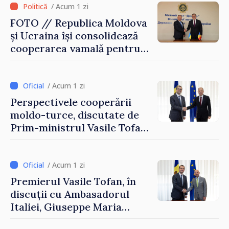
/ Acum 1 zi
FOTO // Republica Moldova
și Ucraina își consolidează
cooperarea vamală pentru
securizarea frontierei și
integrarea europeană.
Reuniune la Moghiliov-
/ Acum 1 zi
Podolsk
Perspectivele cooperării
moldo-turce, discutate de
Prim-ministrul Vasile Tofan
și Ambasadorul Turciei,
Uygar Mustafa Sertel
/ Acum 1 zi
Premierul Vasile Tofan, în
discuții cu Ambasadorul
Italiei, Giuseppe Maria
Perricone