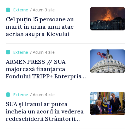
/ Acum 3 zile
Cel puțin 15 persoane au
murit în urma unui atac
aerian asupra Kievului
/ Acum 4 zile
ARMENPRESS // SUA
majorează finanțarea
Fondului TRIPP+ Enterprise
pentru Armenia la 402
milioane de dolari
/ Acum 4 zile
SUA şi Iranul ar putea
încheia un acord în vederea
redeschiderii Strâmtorii
Ormuz până miercuri,