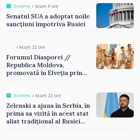
/ Acum 9 ore
Senatul SUA a adoptat noile
sancțiuni împotriva Rusiei
/ Acum 22 ore
Forumul Diasporei //
Republica Moldova,
promovată în Elveția prin
turism, investiții și
exporturi
/ Acum 22 ore
Zelenski a ajuns în Serbia, în
prima sa vizită în acest stat
aliat tradițional al Rusiei
după 2022