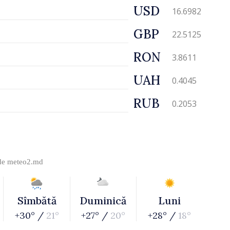
USD
16.6982
GBP
22.5125
RON
3.8611
UAH
0.4045
RUB
0.2053
 de
meteo2.md
Sîmbătă
Duminică
Luni
+30° /
21°
+27° /
20°
+28° /
18°