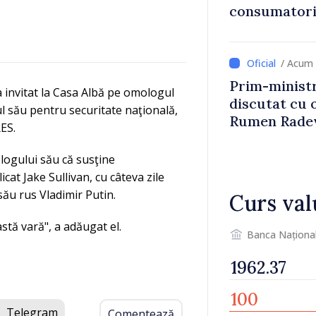
consumatorii
economiseas
/ Acum 
Prim-ministr
 invitat la Casa Albă pe omologul
discutat cu 
ul său pentru securitate naţională,
Rumen Rade
ES.
ologului său că susţine
licat Jake Sullivan, cu câteva zile
ău rus Vladimir Putin.
Curs val
stă vară", a adăugat el.
Banca Naționa
Telegram
Comentează