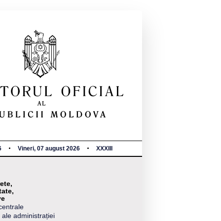
6
Vineri, 07 august 2026
XXXIII
ete,
tate,
ve
centrale
 ale administrației