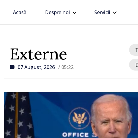
Acasă
Despre noi
Servicii
Externe
D
07 August, 2026
/ 05:22
/ Acum 6 ore
Linia electrică de 330 kV
Dnestrovsk, grav avaria
calamităților naturale