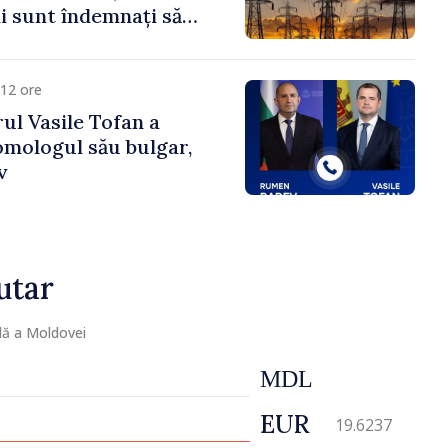
 sunt îndemnați să
că
12 ore
ul Vasile Tofan a
omologul său bulgar,
v
utar
lă a Moldovei
MDL
EUR
19.6237