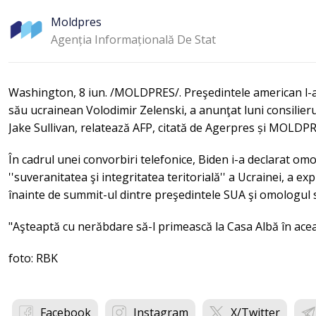
Moldpres
Agenția Informațională De Stat
Washington, 8 iun. /MOLDPRES/. Preşedintele american l-a
său ucrainean Volodimir Zelenski, a anunţat luni consilier
Jake Sullivan, relatează AFP, citată de Agerpres și MOLDPR
În cadrul unei convorbiri telefonice, Biden i-a declarat om
''suveranitatea şi integritatea teritorială'' a Ucrainei, a exp
înainte de summit-ul dintre preşedintele SUA şi omologul s
"Aşteaptă cu nerăbdare să-l primească la Casa Albă în acea
foto: RBK
Facebook
Instagram
X/Twitter