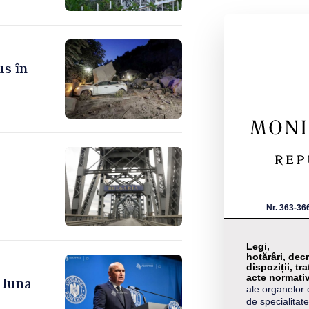
us în
Nr. 363-36
Legi,
hotărâri, decr
dispoziții, tra
acte normati
 luna
ale organelor 
de specialitate