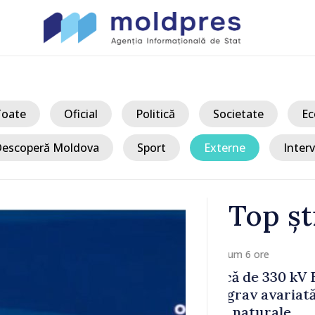
Toate
Oficial
Politică
Societate
Ec
escoperă Moldova
Sport
Externe
Interv
Top șt
/ Acum
 Bălți–
Sancțiuni dis
tă în urma
delegației ta
Moldova. Mai