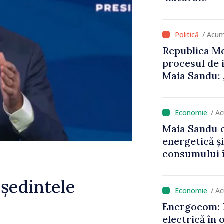
că oameni cu
cunosc polit
/ Acum
Republica Mo
procesul de 
Maia Sandu: 
niciun stat”
/ A
Maia Sandu e
energetică ș
consumului î
astfel putem
un nivel mai
eședintele
/ A
Energocom: D
electrică în 