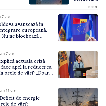
 funcții înalte nu
ica statului”
 7 ore
ldova avansează în
integrare europeană.
„Nu ne blochează
cum 7 ore
xplică actuala criză
i face apel la reducerea
n orele de vârf: „Doar
 menține prețurile la
 mic”
cum 11 ore
eficit de energie
orele de vârf;