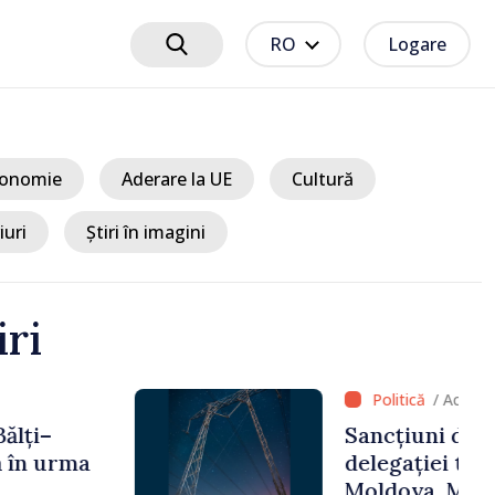
RO
Logare
onomie
Aderare la UE
Cultură
iuri
Știri în imagini
iri
 6 ore
ciplinare după vizita
libanilor în Republica
a Sandu: „Este rușinos