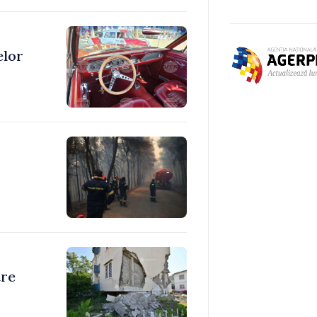
elor
tre