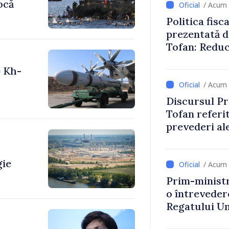
ocă
/ Acum 
Politica fisc
prezentată d
Tofan: Reduc
stimularea in
p Kh-
mai echitabi
/ Acum 
Discursul Pr
Tofan referit
prevederi ale
anul 2027
gie
/ Acum 
Prim-ministr
o întrevede
Regatului Uni
Irlandei de 