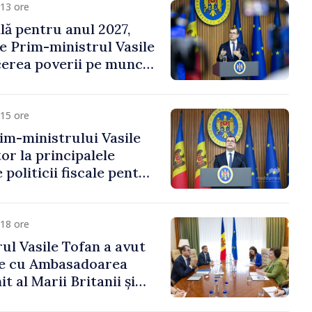
13 ore
ală pentru anul 2027,
e Prim-ministrul Vasile
erea poverii pe muncă,
vestițiilor și o taxare
lă
15 ore
im-ministrului Vasile
or la principalele
 politicii fiscale pentru
18 ore
ul Vasile Tofan a avut
re cu Ambasadoarea
t al Marii Britanii și
Nord, Fern Horine