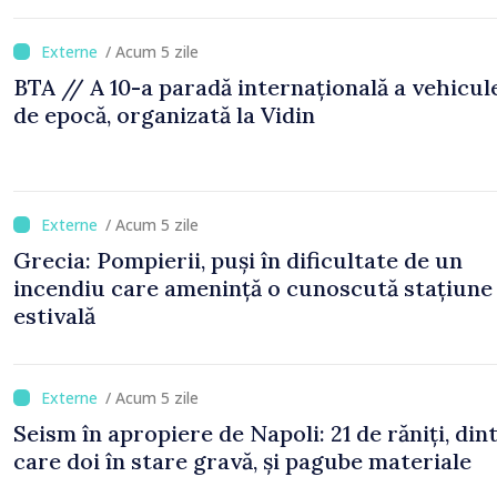
/ Acum 5 zile
BTA // A 10-a paradă internațională a vehicul
de epocă, organizată la Vidin
/ Acum 5 zile
Grecia: Pompierii, puși în dificultate de un
incendiu care amenință o cunoscută stațiune
estivală
/ Acum 5 zile
Seism în apropiere de Napoli: 21 de răniți, din
care doi în stare gravă, și pagube materiale