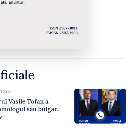
ații, anunțuri,
ISSN 2587-389X
E-ISSN 2587-3903
ficiale
12 ore
ul Vasile Tofan a
omologul său bulgar,
v