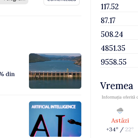
% din
Vremea
Informația oferită
Astăzi
+34° /
22°