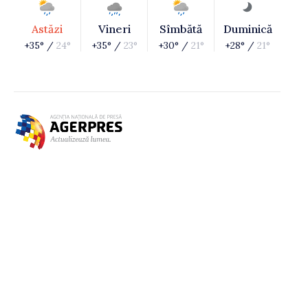
Astăzi
Vineri
Sîmbătă
Duminică
+35° /
24°
+35° /
23°
+30° /
21°
+28° /
21°