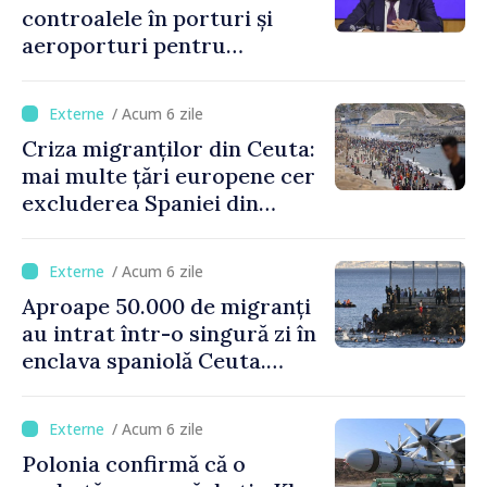
controalele în porturi și
aeroporturi pentru
legăturile cu Spania, în urma
crizei migranților din Ceuta
/ Acum 6 zile
Criza migranților din Ceuta:
mai multe țări europene cer
excluderea Spaniei din
spațiul Schengen
/ Acum 6 zile
Aproape 50.000 de migranți
au intrat într-o singură zi în
enclava spaniolă Ceuta.
Italia evocă suspendarea
Schengen cu Spania
/ Acum 6 zile
Polonia confirmă că o