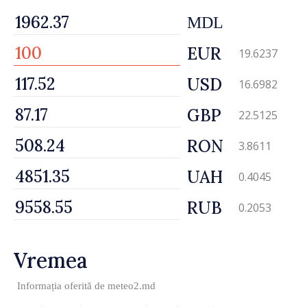
MDL
EUR
19.6237
USD
16.6982
GBP
22.5125
RON
3.8611
UAH
0.4045
RUB
0.2053
Vremea
Informația oferită de
meteo2.md