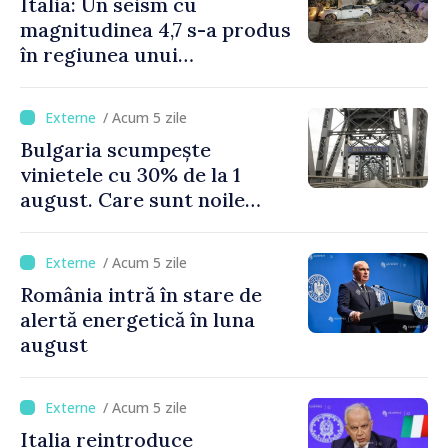
Italia: Un seism cu
magnitudinea 4,7 s-a produs
în regiunea unui
supervulcan din apropiere
de Napoli
/ Acum 5 zile
Bulgaria scumpește
vinietele cu 30% de la 1
august. Care sunt noile
tarife pentru taxa de drum
/ Acum 5 zile
România intră în stare de
alertă energetică în luna
august
/ Acum 5 zile
Italia reintroduce