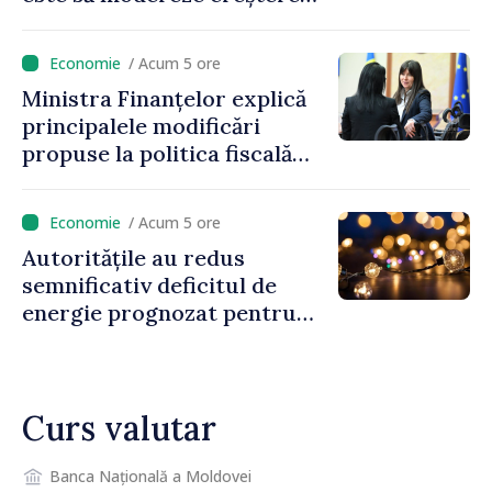
prețurilor la imobiliare”
/ Acum 5 ore
Ministra Finanțelor explică
principalele modificări
propuse la politica fiscală
2027 privind impozitul pe
venit
/ Acum 5 ore
Autoritățile au redus
semnificativ deficitul de
energie prognozat pentru
astăzi
Curs valutar
Banca Națională a Moldovei