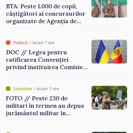
echilibrăm taxarea
BTA: Peste 1.000 de copii,
consumului”
câștigători ai concursurilor
organizate de Agenția de
Stat pentru Bulgarii din
Străinătate, vor fi premiați
/ Acum 7 ore
DOC // Legea pentru
ratificarea Convenției
privind instituirea Comisiei
Internaționale de Reclamații
pentru Ucraina, publicată în
Monitorul Oficial
/ Acum 7 ore
FOTO // Peste 230 de
militari în termen au depus
jurământul militar în
garnizoana Chișinău