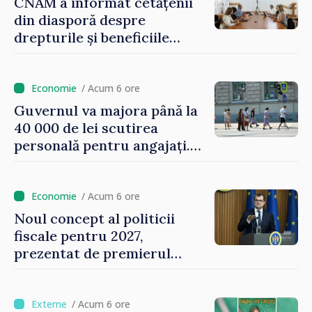
CNAM a informat cetățenii
din diasporă despre
drepturile și beneficiile
asigurării medicale
/ Acum 6 ore
Guvernul va majora până la
40 000 de lei scutirea
personală pentru angajați.
Vasile Tofan: „Aproape 800
de milioane de lei îi lăsăm
oamenilor”
/ Acum 6 ore
Noul concept al politicii
fiscale pentru 2027,
prezentat de premierul
Vasile Tofan: „Taxăm mai
puțin munca, stimulăm
investițiile, taxăm viciile și
/ Acum 6 ore