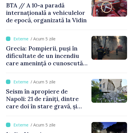
BTA // A 10-a paradă
internațională a vehiculelor
de epocă, organizată la Vidin
/ Acum 5 zile
Grecia: Pompierii, puși în
dificultate de un incendiu
care amenință o cunoscută
stațiune estivală
/ Acum 5 zile
Seism în apropiere de
Napoli: 21 de răniți, dintre
care doi în stare gravă, și
pagube materiale
/ Acum 5 zile