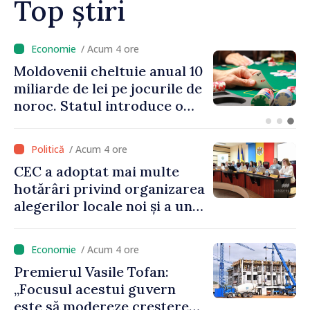
Top știri
/ Acum 4 ore
Moldovenii cheltuie anual 10
miliarde de lei pe jocurile de
noroc. Statul introduce o
taxă de 6%, care va aduce
peste 500 de milioane de lei
/ Acum 4 ore
la buget
CEC a adoptat mai multe
hotărâri privind organizarea
alegerilor locale noi și a unui
referendum local în satul
Delacău, raionul Anenii Noi
/ Acum 4 ore
Premierul Vasile Tofan:
„Focusul acestui guvern
este să modereze creșterea