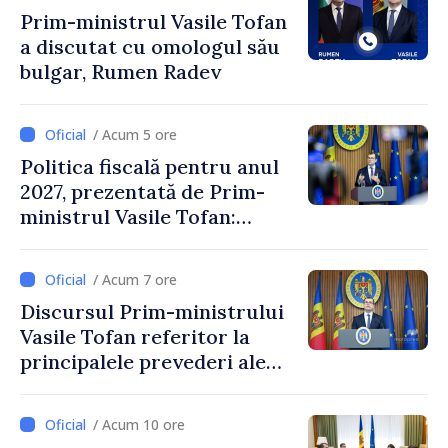
Prim-ministrul Vasile Tofan
a discutat cu omologul său
bulgar, Rumen Radev
/ Acum 5 ore
Politica fiscală pentru anul
2027, prezentată de Prim-
ministrul Vasile Tofan:
Reducerea poverii pe muncă,
stimularea investițiilor și o
/ Acum 7 ore
taxare mai echitabilă
Discursul Prim-ministrului
Vasile Tofan referitor la
principalele prevederi ale
politicii fiscale pentru anul
2027
/ Acum 10 ore