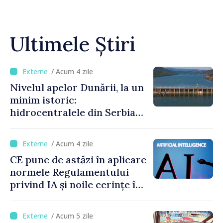
Ultimele Știri
/ Acum 4 zile
Nivelul apelor Dunării, la un
minim istoric:
hidrocentralele din Serbia
funcționează la 20% din
capacitate
/ Acum 4 zile
CE pune de astăzi în aplicare
normele Regulamentului
privind IA și noile cerințe în
materie de transparență
/ Acum 5 zile