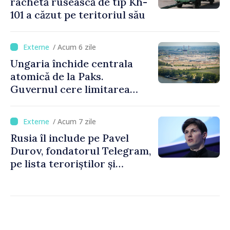
rachetă rusească de tip Kh-
101 a căzut pe teritoriul său
/ Acum 6 zile
Ungaria închide centrala
atomică de la Paks.
Guvernul cere limitarea
consumului de energie
/ Acum 7 zile
Rusia îl include pe Pavel
Durov, fondatorul Telegram,
pe lista teroriștilor și
extremiștilor