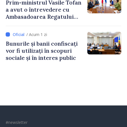
Prim-ministrul Vasile Tofan
a avut o întrevedere cu
Ambasadoarea Regatului
Unit al Marii Britanii și
Irlandei de Nord, Fern
/ Acum 1 zi
Horine
Bunurile și banii confiscați
vor fi utilizați în scopuri
sociale și în interes public
#newsletter