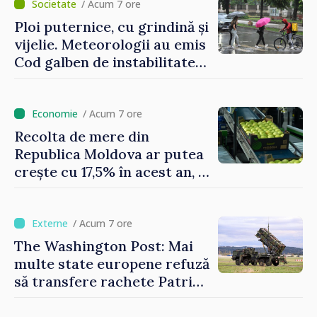
/ Acum 7 ore
Ploi puternice, cu grindină și
vijelie. Meteorologii au emis
Cod galben de instabilitate
atmosferică
/ Acum 7 ore
Recolta de mere din
Republica Moldova ar putea
crește cu 17,5% în acest an, în
timp ce producția din UE
este estimată în scădere
/ Acum 7 ore
The Washington Post: Mai
multe state europene refuză
să transfere rachete Patriot
Ucrainei