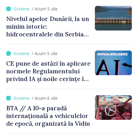
de gimnastică aerobică de la
/ Acum 5 zile
Oradea
Nivelul apelor Dunării, la un
minim istoric:
hidrocentralele din Serbia
funcționează la 20% din
capacitate
/ Acum 5 zile
CE pune de astăzi în aplicare
normele Regulamentului
privind IA și noile cerințe în
materie de transparență
/ Acum 6 zile
BTA // A 10-a paradă
internațională a vehiculelor
de epocă, organizată la Vidin