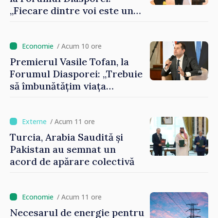
„Fiecare dintre voi este un
ambasador al țării noastre și
contribuie la promovarea
imaginii Republicii Moldova”
/ Acum 10 ore
Premierul Vasile Tofan, la
Forumul Diasporei: „Trebuie
să îmbunătățim viața
oamenilor și să repornim
motoarele economiei”
/ Acum 11 ore
Turcia, Arabia Saudită și
Pakistan au semnat un
acord de apărare colectivă
/ Acum 11 ore
Necesarul de energie pentru