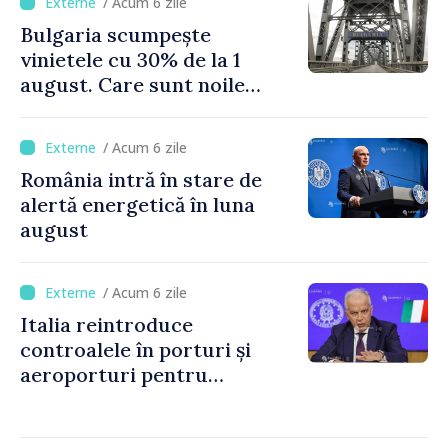
/ Acum 6 zile
Bulgaria scumpește
vinietele cu 30% de la 1
august. Care sunt noile
tarife pentru taxa de drum
/ Acum 6 zile
România intră în stare de
alertă energetică în luna
august
/ Acum 6 zile
Italia reintroduce
controalele în porturi și
aeroporturi pentru
legăturile cu Spania, în urma
crizei migranților din Ceuta