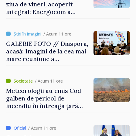
ziua de vineri, acoperit
integral: Energocom a
rezervat volumele
/ Acum 11 ore
GALERIE FOTO // Diaspora,
acasă: Imagini de la cea mai
mare reuniune a
moldovenilor de peste
hotare
/ Acum 11 ore
Meteorologii au emis Cod
galben de pericol de
incendiu în întreaga țară
până pe 14 august
/ Acum 11 ore