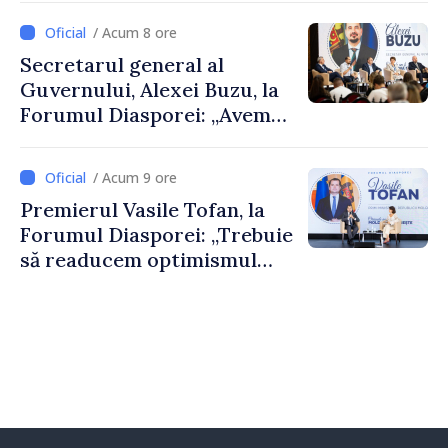
despre parcursul european
/ Acum 8 ore
al Republicii Moldova.
Secretarul general al
Guvernului, Alexei Buzu, la
Forumul Diasporei: „Avem
nevoie de fiecare dintre
dumneavoastră pentru a
/ Acum 9 ore
construi comunități mai
Premierul Vasile Tofan, la
puternice”
Forumul Diasporei: „Trebuie
să readucem optimismul
oamenilor și încrederea că
Republica Moldova merge în
direcția corectă”