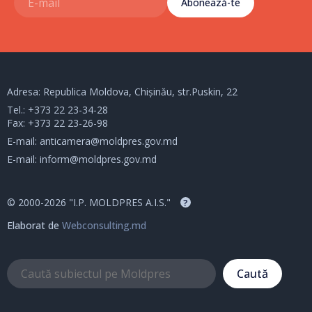
Abonează-te
Adresa: Republica Moldova, Chișinău, str.Puskin, 22
Tel.:
+373 22 23-34-28
Fax: +373 22 23-26-98
E-mail:
anticamera@moldpres.gov.md
E-mail:
inform@moldpres.gov.md
© 2000-2026 "I.P. MOLDPRES A.I.S."
?
Elaborat de
Webconsulting.md
Caută