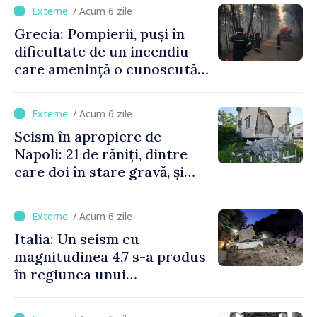
/ Acum 6 zile
Grecia: Pompierii, puși în
dificultate de un incendiu
care amenință o cunoscută
stațiune estivală
/ Acum 6 zile
Seism în apropiere de
Napoli: 21 de răniți, dintre
care doi în stare gravă, și
pagube materiale
/ Acum 6 zile
Italia: Un seism cu
magnitudinea 4,7 s-a produs
în regiunea unui
supervulcan din apropiere
de Napoli