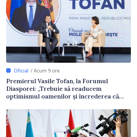
/ Acum 9 ore
Premierul Vasile Tofan, la Forumul
Diasporei: „Trebuie să readucem
optimismul oamenilor și încrederea că
Republica Moldova merge în direcția
corectă”