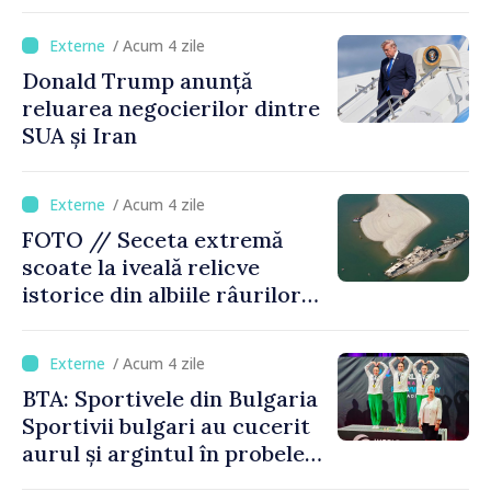
Moldova, Soarele va fi
acoperit în proporție de
/ Acum 4 zile
până la 44%
Donald Trump anunță
reluarea negocierilor dintre
SUA și Iran
/ Acum 4 zile
FOTO // Seceta extremă
scoate la iveală relicve
istorice din albiile râurilor
europene
/ Acum 4 zile
BTA: Sportivele din Bulgaria
Sportivii bulgari au cucerit
aurul și argintul în probele
de juniori la Cupa Mondială