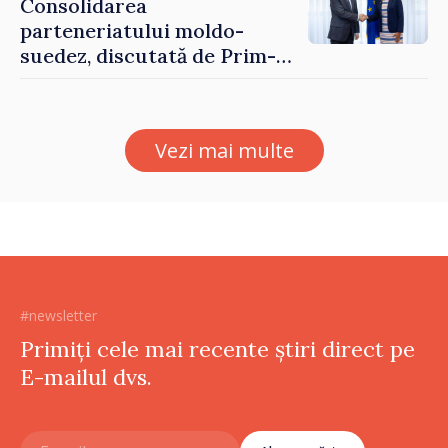
Consolidarea
parteneriatului moldo-
suedez, discutată de Prim-
ministrul Vasile Tofan și
Ambasadoarea Suediei,
Petra Lärke
Vezi mai multe
#newsletter
Primiți cele mai recente știri direct pe
E-mailul dvs.