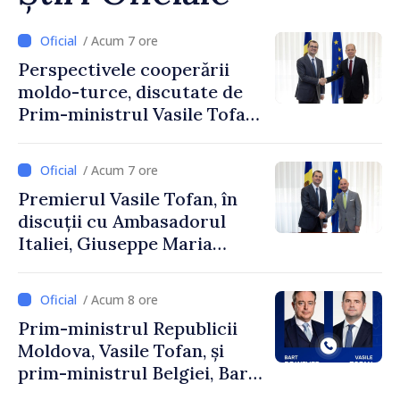
/ Acum 7 ore
Perspectivele cooperării
moldo-turce, discutate de
Prim-ministrul Vasile Tofan
și Ambasadorul Turciei,
Uygar Mustafa Sertel
/ Acum 7 ore
Premierul Vasile Tofan, în
discuții cu Ambasadorul
Italiei, Giuseppe Maria
Perricone
/ Acum 8 ore
Prim-ministrul Republicii
Moldova, Vasile Tofan, și
prim-ministrul Belgiei, Bart
De Wever, au discutat