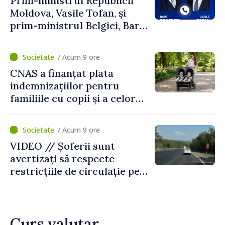
Prim-ministrul Republicii
Moldova, Vasile Tofan, și
prim-ministrul Belgiei, Bart
De Wever, au discutat
despre parcursul european
/ Acum 9 ore
al Republicii Moldova.
CNAS a finanțat plata
indemnizațiilor pentru
familiile cu copii și a celor
pentru incapacitate
temporară de muncă
/ Acum 9 ore
VIDEO // Șoferii sunt
avertizați să respecte
restricțiile de circulație pe
drumul R3, unde se
desfășoară lucrări de
reparație
Curs valutar