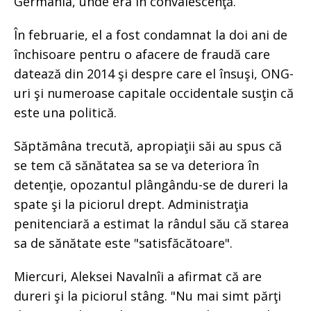
Germania, unde era în convalescenţă.
În februarie, el a fost condamnat la doi ani de
închisoare pentru o afacere de fraudă care
datează din 2014 şi despre care el însuşi, ONG-
uri şi numeroase capitale occidentale susţin că
este una politică.
Săptămâna trecută, apropiaţii săi au spus că
se tem că sănătatea sa se va deteriora în
detenţie, opozantul plângându-se de dureri la
spate şi la piciorul drept. Administraţia
penitenciară a estimat la rândul său că starea
sa de sănătate este "satisfăcătoare".
Miercuri, Aleksei Navalnîi a afirmat că are
dureri şi la piciorul stâng. "Nu mai simt părţi