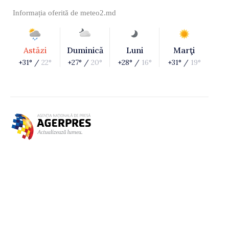
Informația oferită de
meteo2.md
Astăzi
Duminică
Luni
Marţi
+31° /
22°
+27° /
20°
+28° /
16°
+31° /
19°