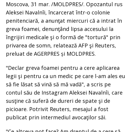
Moscova, 31 mar. /MOLDPRES/. Opozantul rus
Aleksei Navalnîi, încarcerat într-o colonie
penitenciară, a anunţat miercuri că a intrat în
greva foamei, denunţând lipsa accesului la
îngrijiri medicale şi o formă de "tortură" prin
privarea de somn, relatează AFP şi Reuters,
preluat de AGERPRES și MOLDPRES.
"Declar greva foamei pentru a cere aplicarea
legii şi pentru ca un medic pe care l-am ales eu
să fie lăsat să vină să mă vadă", a scris pe
contul său de Instagram Aleksei Navalnîi, care
susţine că suferă de dureri de spate şi de
picioare. Potrivit Reuters, mesajul a fost
publicat prin intermediul avocaţilor săi.
"Ce altceva pot face? Am dreptul de a cere să