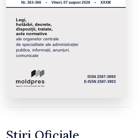
Nr. 363-366
Vineri, 07 august 2026
XXXIII
Legi,
hotărâri, decrete,
dispoziții, tratate,
acte normative
ale organelor centrale
de specialitate ale administrației
publice, informații, anunțuri,
comunicate
ISSN 2587-389X
E-ISSN 2587-3903
Știri Oficiale