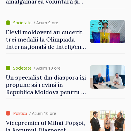
amalgamarea voluntară și
vor beneficia de fonduri
pentru investiții. Igor
Grosu: „Este important să
/ Acum 9 ore
depășim blocajele și să dăm o
Elevii moldoveni au cucerit
șansă localităților să se
trei medalii la Olimpiada
dezvolte”
Internațională de Inteligență
Artificială
/ Acum 10 ore
Un specialist din diaspora își
propune să revină în
Republica Moldova pentru a
contribui la dezvoltarea
registrului naval național
/ Acum 10 ore
Vicepremierul Mihai Popșoi,
la Forumul Diasporei: