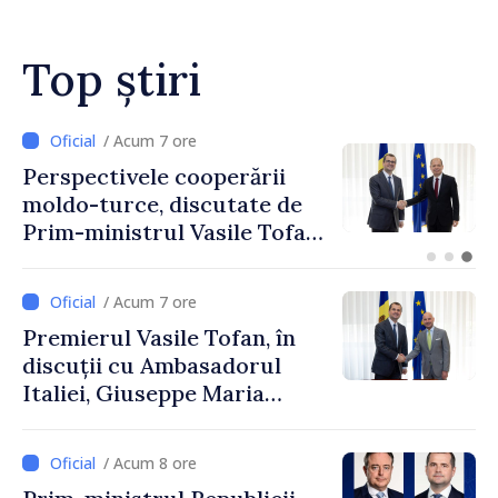
Top știri
/ Acum 4 ore
Forumul Diasporei //
Republica Moldova,
promovată în Elveția prin
turism, investiții și
exporturi
/ Acum 7 ore
Premierul Vasile Tofan, în
discuții cu Ambasadorul
Italiei, Giuseppe Maria
Perricone
/ Acum 8 ore