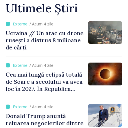
Ultimele Știri
/ Acum 4 zile
Ucraina // Un atac cu drone
rusești a distrus 8 milioane
de cărți
/ Acum 4 zile
Cea mai lungă eclipsă totală
de Soare a secolului va avea
loc în 2027. În Republica
Moldova, Soarele va fi
acoperit în proporție de
/ Acum 4 zile
până la 44%
Donald Trump anunță
reluarea negocierilor dintre