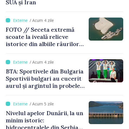
SUA și Iran
/ Acum 4 zile
FOTO // Seceta extremă
scoate la iveală relicve
istorice din albiile râurilor
europene
/ Acum 4 zile
BTA: Sportivele din Bulgaria
Sportivii bulgari au cucerit
aurul și argintul în probele
de juniori la Cupa Mondială
de gimnastică aerobică de la
/ Acum 5 zile
Oradea
Nivelul apelor Dunării, la un
minim istoric:
hidrocentralele din Serbia