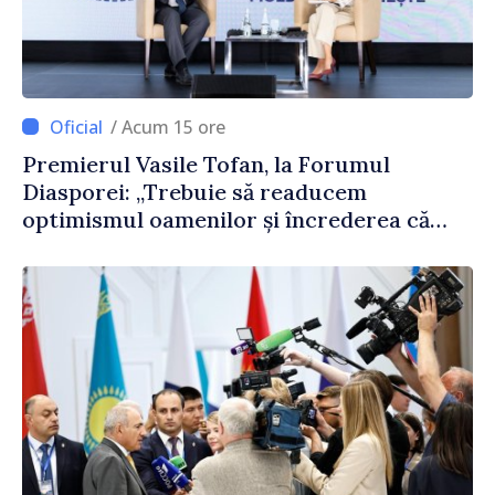
/ Acum 15 ore
Premierul Vasile Tofan, la Forumul
Diasporei: „Trebuie să readucem
optimismul oamenilor și încrederea că
Republica Moldova merge în direcția
corectă”