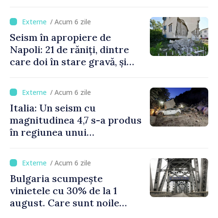
stațiune estivală
/ Acum 6 zile
Seism în apropiere de
Napoli: 21 de răniți, dintre
care doi în stare gravă, și
pagube materiale
/ Acum 6 zile
Italia: Un seism cu
magnitudinea 4,7 s-a produs
în regiunea unui
supervulcan din apropiere
de Napoli
/ Acum 6 zile
Bulgaria scumpește
vinietele cu 30% de la 1
august. Care sunt noile
tarife pentru taxa de drum