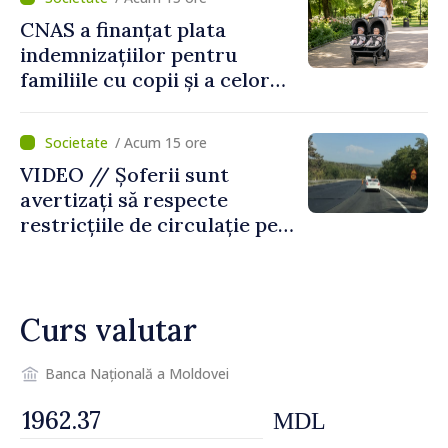
al Republicii Moldova.
CNAS a finanțat plata
indemnizațiilor pentru
familiile cu copii și a celor
pentru incapacitate
temporară de muncă
/ Acum 15 ore
VIDEO // Șoferii sunt
avertizați să respecte
restricțiile de circulație pe
drumul R3, unde se
desfășoară lucrări de
reparație
Curs valutar
Banca Națională a Moldovei
MDL