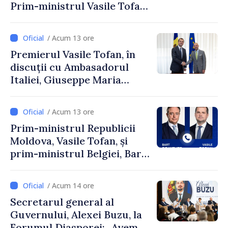
Prim-ministrul Vasile Tofan
și Ambasadorul Turciei,
Uygar Mustafa Sertel
/ Acum 13 ore
Premierul Vasile Tofan, în
discuții cu Ambasadorul
Italiei, Giuseppe Maria
Perricone
/ Acum 13 ore
Prim-ministrul Republicii
Moldova, Vasile Tofan, și
prim-ministrul Belgiei, Bart
De Wever, au discutat
despre parcursul european
/ Acum 14 ore
al Republicii Moldova.
Secretarul general al
Guvernului, Alexei Buzu, la
Forumul Diasporei: „Avem