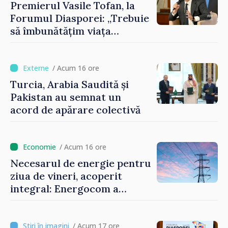
Premierul Vasile Tofan, la
Forumul Diasporei: „Trebuie
să îmbunătățim viața
oamenilor și să repornim
motoarele economiei”
/ Acum 16 ore
Turcia, Arabia Saudită și
Pakistan au semnat un
acord de apărare colectivă
/ Acum 16 ore
Necesarul de energie pentru
ziua de vineri, acoperit
integral: Energocom a
rezervat volumele
/ Acum 17 ore