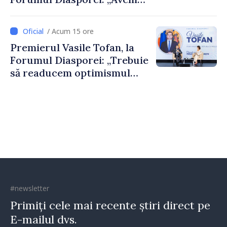
nevoie de fiecare dintre
dumneavoastră pentru a
/ Acum 15 ore
construi comunități mai
Premierul Vasile Tofan, la
puternice”
Forumul Diasporei: „Trebuie
să readucem optimismul
oamenilor și încrederea că
Republica Moldova merge în
direcția corectă”
#newsletter
Primiți cele mai recente știri direct pe
E-mailul dvs.