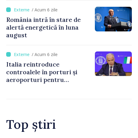
/ Acum 6 zile
România intră în stare de
alertă energetică în luna
august
/ Acum 6 zile
Italia reintroduce
controalele în porturi și
aeroporturi pentru
legăturile cu Spania, în urma
crizei migranților din Ceuta
Top știri