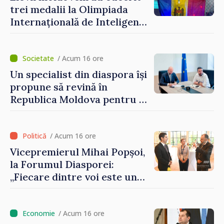
șansă localităților să se
trei medalii la Olimpiada
dezvolte”
Internațională de Inteligență
Artificială
/ Acum 16 ore
Un specialist din diaspora își
propune să revină în
Republica Moldova pentru a
contribui la dezvoltarea
registrului naval național
/ Acum 16 ore
Vicepremierul Mihai Popșoi,
la Forumul Diasporei:
„Fiecare dintre voi este un
ambasador al țării noastre și
contribuie la promovarea
imaginii Republicii Moldova”
/ Acum 16 ore