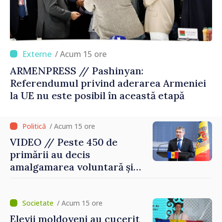
/ Acum 15 ore
ARMENPRESS // Pashinyan:
Referendumul privind aderarea Armeniei
la UE nu este posibil în această etapă
/ Acum 15 ore
VIDEO // Peste 450 de
primării au decis
amalgamarea voluntară și
vor beneficia de fonduri
pentru investiții. Igor
Grosu: „Este important să
/ Acum 15 ore
depășim blocajele și să dăm o
Elevii moldoveni au cucerit