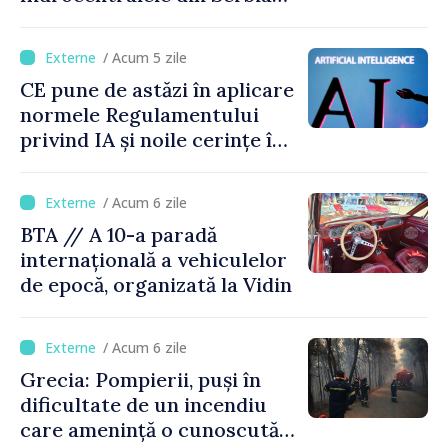
funcționează la 20% din
capacitate
/ Acum 5 zile
CE pune de astăzi în aplicare
normele Regulamentului
privind IA și noile cerințe în
materie de transparență
/ Acum 6 zile
BTA // A 10-a paradă
internațională a vehiculelor
de epocă, organizată la Vidin
/ Acum 6 zile
Grecia: Pompierii, puși în
dificultate de un incendiu
care amenință o cunoscută