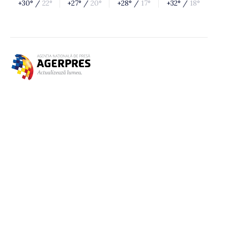
+30° /
22°
+27° /
20°
+28° /
17°
+32° /
18°