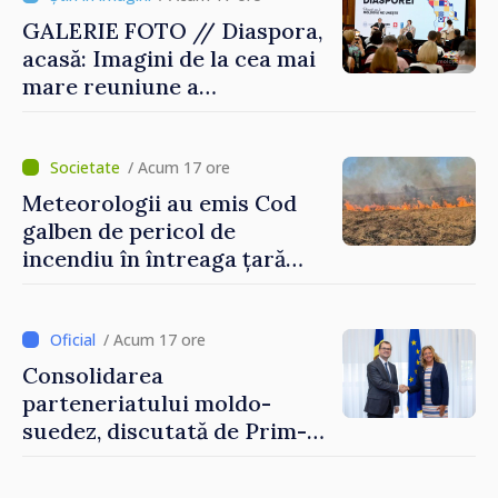
GALERIE FOTO // Diaspora,
acasă: Imagini de la cea mai
mare reuniune a
moldovenilor de peste
hotare
/ Acum 17 ore
Meteorologii au emis Cod
galben de pericol de
incendiu în întreaga țară
până pe 14 august
/ Acum 17 ore
Consolidarea
parteneriatului moldo-
suedez, discutată de Prim-
ministrul Vasile Tofan și
Ambasadoarea Suediei,