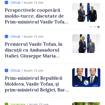
/ Acum 10 ore
Forumul Diasporei //
Republica Moldova,
promovată în Elveția prin
turism, investiții și
exporturi
/ Acum 13 ore
Premierul Vasile Tofan, în
discuții cu Ambasadorul
Italiei, Giuseppe Maria
Perricone
/ Acum 13 ore
Prim-ministrul Republicii
Moldova, Vasile Tofan, și
prim-ministrul Belgiei, Bart
De Wever, au discutat
despre parcursul european
/ Acum 15 ore