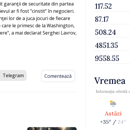
rit garanţii de securitate din partea
ul ar fi fost "cinstit" în negocieri.
ei lor de a juca jocuri de fiecare
pe care le primesc de la Washington,
ere", a mai declarat Serghei Lavrov,
Telegram
Comentează
Vremea
Informația oferită
Astăzi
+35° /
24°