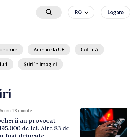
RO
Logare
onomie
Aderare la UE
Cultură
iuri
Știri în imagini
iri
cum 13 minute
herii au provocat
.000 de lei. Alte 83 de
 fost dejucate