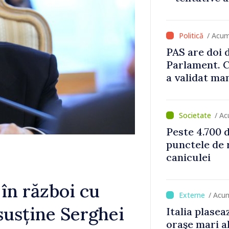
/ Acu
PAS are doi d
Parlament. C
a validat ma
/ A
Peste 4.700 
punctele de r
caniculei
 în război cu
/ Acu
susține Serghei
Italia plasea
oraşe mari a