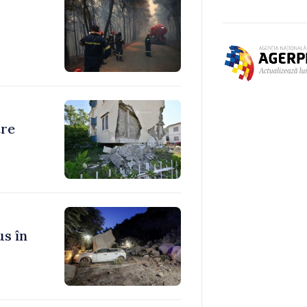
tre
us în