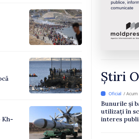
publice, inform
comunicate
Știri O
ocă
/ Acum 
Bunurile și b
utilizați în s
p Kh-
interes publ