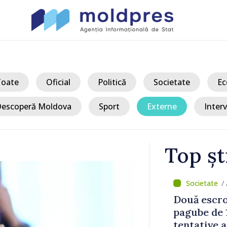
Toate
Oficial
Politică
Societate
Ec
escoperă Moldova
Sport
Externe
Interv
Top șt
/ A
naționale a
Două escroc
aj este
pagube de 195
e caniculă
tentative au