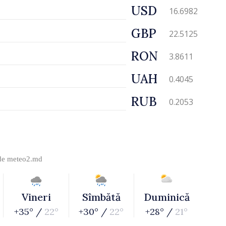
USD
16.6982
GBP
22.5125
RON
3.8611
UAH
0.4045
RUB
0.2053
 de
meteo2.md
Vineri
Sîmbătă
Duminică
+35° /
22°
+30° /
22°
+28° /
21°