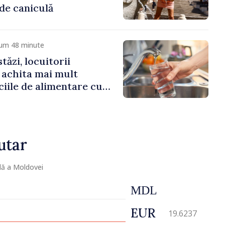
 de caniculă
cum 48 minute
ăzi, locuitorii
r achita mai mult
ciile de alimentare cu
zare
utar
lă a Moldovei
MDL
EUR
19.6237