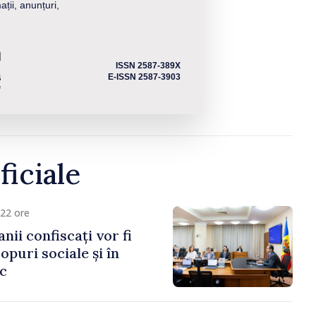
ații, anunțuri,
ISSN 2587-389X
E-ISSN 2587-3903
ficiale
22 ore
anii confiscați vor fi
copuri sociale și în
ic