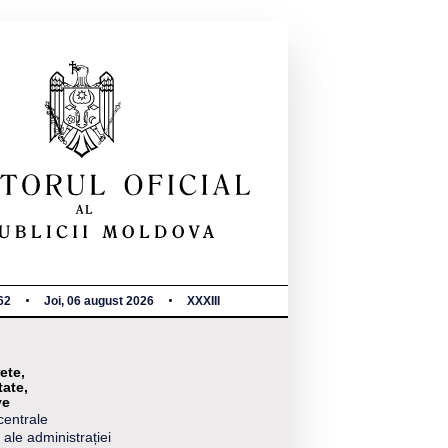
62
Joi, 06 august 2026
XXXIII
ete,
tate,
ve
centrale
 ale administrației