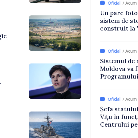
/ Acum 
Un parc foto
sistem de st
construit la 
gie
/ Acum 
Sistemul de 
Moldova va f
Programului
r
Strategiei N
/ Acum 
Șefa statulu
Vițu în funcț
Centrului p
Strategică ș