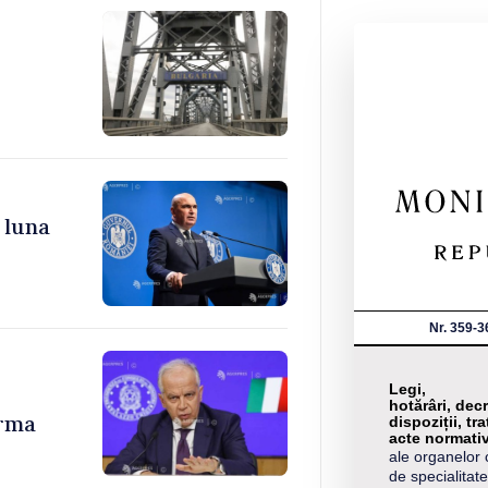
 luna
Nr. 359-3
Legi,
hotărâri, decr
urma
dispoziții, tra
acte normati
ale organelor 
de specialitate