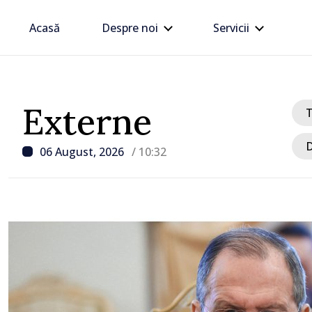
Acasă
Despre noi
Servicii
Externe
D
06 August, 2026
/ 10:32
/ Acum 12 minute
Circulația pe drumurile 
vehiculelor de mare ton
restricționată pe timp d