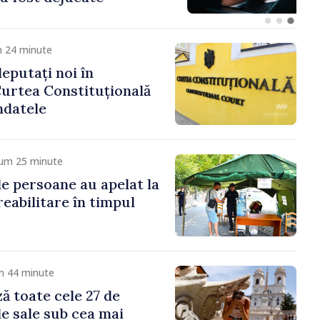
m 24 minute
eputați noi în
urtea Constituțională
ndatele
cum 25 minute
de persoane au apelat la
eabilitare în timpul
m 44 minute
ză toate cele 27 de
le sale sub cea mai