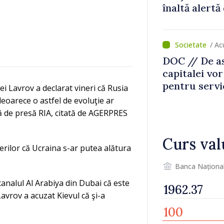
înaltă alertă
/ A
DOC // De ast
capitalei vo
pentru servi
 Lavrov a declarat vineri că Rusia
apă și canali
eoarece o astfel de evoluţie ar
să de presă RIA, citată de AGERPRES
Curs val
erilor că Ucraina s-ar putea alătura
Banca Naționa
canalul Al Arabiya din Dubai că este
avrov a acuzat Kievul că şi-a