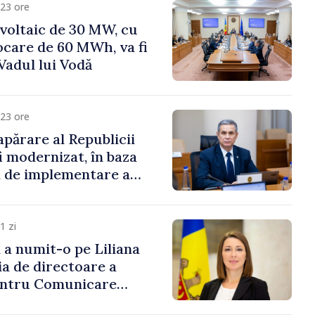
23 ore
voltaic de 30 MW, cu
ocare de 60 MWh, va fi
Vadul lui Vodă
23 ore
apărare al Republicii
i modernizat, în baza
 de implementare a
aționale de Apărare
1 zi
i a numit-o pe Liliana
ia de directoare a
entru Comunicare
i Contracarare a