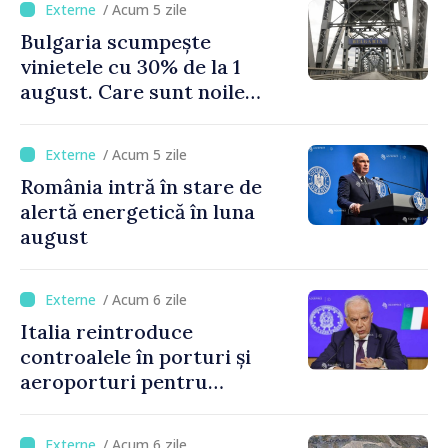
/ Acum 5 zile
Bulgaria scumpește
vinietele cu 30% de la 1
august. Care sunt noile
tarife pentru taxa de drum
/ Acum 5 zile
România intră în stare de
alertă energetică în luna
august
/ Acum 6 zile
Italia reintroduce
controalele în porturi și
aeroporturi pentru
legăturile cu Spania, în urma
crizei migranților din Ceuta
/ Acum 6 zile