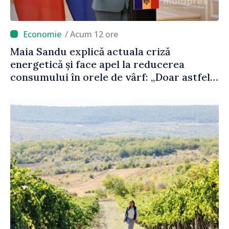
/ Acum 12 ore
Maia Sandu explică actuala criză
energetică și face apel la reducerea
consumului în orele de vârf: „Doar astfel
putem menține prețurile la un nivel mai
mic”