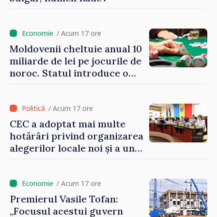
/ Acum 17 ore
Moldovenii cheltuie anual 10
miliarde de lei pe jocurile de
noroc. Statul introduce o
taxă de 6%, care va aduce
peste 500 de milioane de lei
la buget
/ Acum 17 ore
CEC a adoptat mai multe
hotărâri privind organizarea
alegerilor locale noi și a unui
referendum local în satul
Delacău, raionul Anenii Noi
/ Acum 17 ore
Premierul Vasile Tofan:
„Focusul acestui guvern