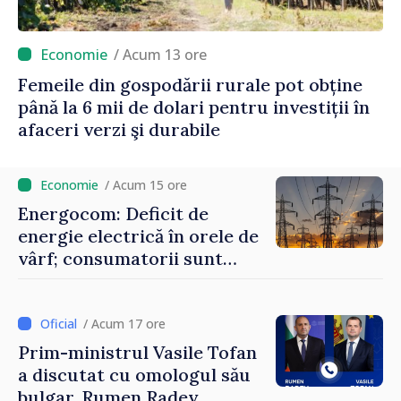
/ Acum 13 ore
Femeile din gospodării rurale pot obține
până la 6 mii de dolari pentru investiții în
afaceri verzi şi durabile
/ Acum 15 ore
Energocom: Deficit de
energie electrică în orele de
vârf; consumatorii sunt
îndemnați să economisească
/ Acum 17 ore
Prim-ministrul Vasile Tofan
a discutat cu omologul său
bulgar, Rumen Radev