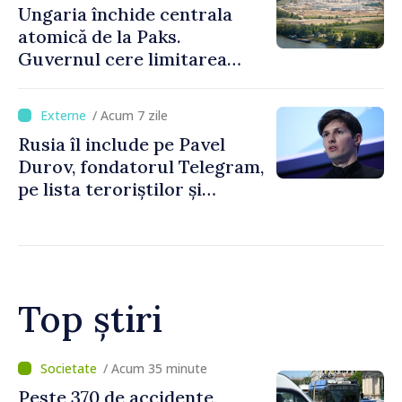
Ungaria închide centrala
atomică de la Paks.
Guvernul cere limitarea
consumului de energie
/ Acum 7 zile
Rusia îl include pe Pavel
Durov, fondatorul Telegram,
pe lista teroriștilor și
extremiștilor
Top știri
/ Acum 16 minute
Cod galben de instabilitate