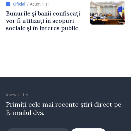
Irlandei de Nord, Fern
/ Acum 1 zi
Horine
Bunurile și banii confiscați
vor fi utilizați în scopuri
sociale și în interes public
#newsletter
Primiți cele mai recente știri direct pe
E-mailul dvs.