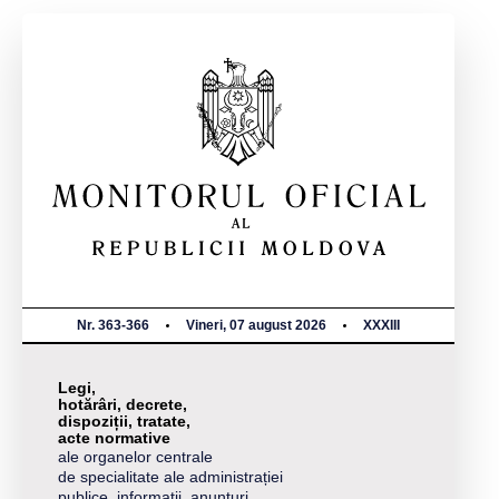
Nr. 363-366
Vineri, 07 august 2026
XXXIII
Legi,
hotărâri, decrete,
dispoziții, tratate,
acte normative
ale organelor centrale
de specialitate ale administrației
publice, informații, anunțuri,