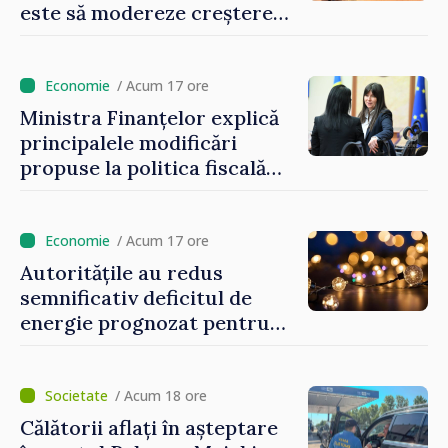
este să modereze creșterea
prețurilor la imobiliare”
/ Acum 17 ore
Ministra Finanțelor explică
principalele modificări
propuse la politica fiscală
2027 privind impozitul pe
venit
/ Acum 17 ore
Autoritățile au redus
semnificativ deficitul de
energie prognozat pentru
astăzi
/ Acum 18 ore
Călătorii aflați în așteptare