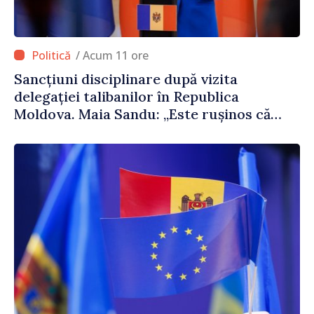
/ Acum 11 ore
Sancțiuni disciplinare după vizita
delegației talibanilor în Republica
Moldova. Maia Sandu: „Este rușinos că
oameni cu funcții înalte nu cunosc
politica statului”