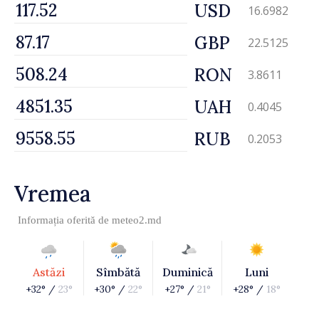
USD
16.6982
GBP
22.5125
RON
3.8611
UAH
0.4045
RUB
0.2053
Vremea
Informația oferită de
meteo2.md
Astăzi
Sîmbătă
Duminică
Luni
+32° /
23°
+30° /
22°
+27° /
21°
+28° /
18°