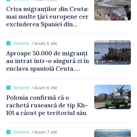
Criza migranților din Ceuta:
mai multe țări europene cer
excluderea Spaniei din
spațiul Schengen
/ Acum 6 zile
Aproape 50.000 de migranți
au intrat într-o singură zi în
enclava spaniolă Ceuta.
Italia evocă suspendarea
Schengen cu Spania
/ Acum 6 zile
Polonia confirmă că o
rachetă rusească de tip Kh-
101 a căzut pe teritoriul său
/ Acum 7 zile