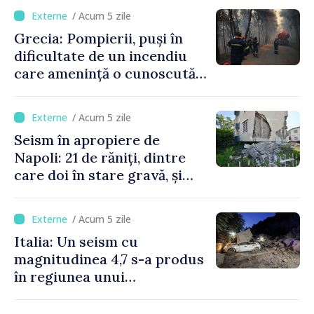
/ Acum 5 zile
Grecia: Pompierii, puși în
dificultate de un incendiu
care amenință o cunoscută
stațiune estivală
/ Acum 5 zile
Seism în apropiere de
Napoli: 21 de răniți, dintre
care doi în stare gravă, și
pagube materiale
/ Acum 5 zile
Italia: Un seism cu
magnitudinea 4,7 s-a produs
în regiunea unui
supervulcan din apropiere
de Napoli