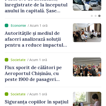
atmosferică în cea mai mare
parte a țării
/ Acum 1 oră
Autoritățile și mediul de
afaceri analizează soluții
pentru a reduce impactul
provocărilor energetice
asupra economiei
/ Acum 1 oră
Flux sporit de călători pe
Aeroportul Chișinău, cu
peste 1900 de pasageri
deserviți pe oră în perioada
de vârf a concediilor
/ Acum 1 oră
Siguranța copiilor în spațiul