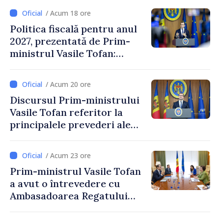
/ Acum 18 ore
Politica fiscală pentru anul
2027, prezentată de Prim-
ministrul Vasile Tofan:
Reducerea poverii pe muncă,
stimularea investițiilor și o
/ Acum 20 ore
taxare mai echitabilă
Discursul Prim-ministrului
Vasile Tofan referitor la
principalele prevederi ale
politicii fiscale pentru anul
2027
/ Acum 23 ore
Prim-ministrul Vasile Tofan
a avut o întrevedere cu
Ambasadoarea Regatului
Unit al Marii Britanii și