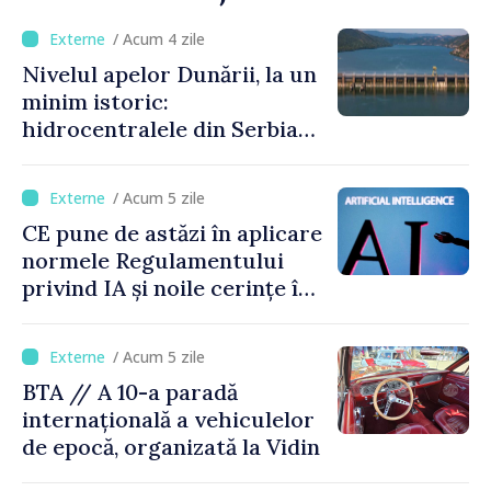
/ Acum 4 zile
Nivelul apelor Dunării, la un
minim istoric:
hidrocentralele din Serbia
funcționează la 20% din
capacitate
/ Acum 5 zile
CE pune de astăzi în aplicare
normele Regulamentului
privind IA și noile cerințe în
materie de transparență
/ Acum 5 zile
BTA // A 10-a paradă
internațională a vehiculelor
de epocă, organizată la Vidin