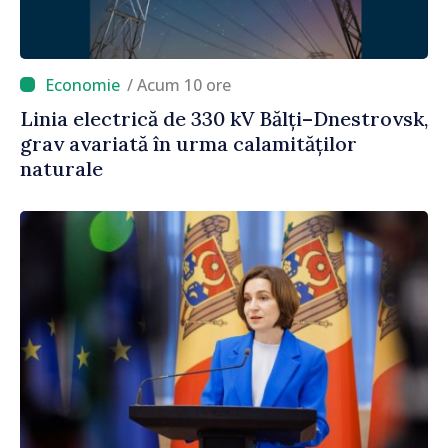
/ Acum 10 ore
Linia electrică de 330 kV Bălți–Dnestrovsk,
grav avariată în urma calamităților
naturale