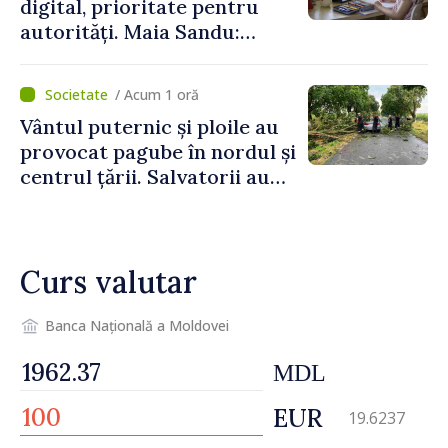
digital, prioritate pentru
autorități. Maia Sandu:
„Trebuie să creăm
mecanisme care să-i
/ Acum 1 oră
protejeze”
Vântul puternic și ploile au
provocat pagube în nordul și
centrul țării. Salvatorii au
intervenit în zece cazuri
Curs valutar
Banca Națională a Moldovei
MDL
EUR
19.6237