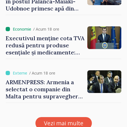
în postul Palanca-Maiaki-
Udobnoe primesc apă din
partea funcționarilor vamali
și a polițiștilor de frontieră
/ Acum 18 ore
Executivul menține cota TVA
redusă pentru produse
esențiale și medicamente:
„Nu facem reformă fiscală
pe seama consumului de
bază al oamenilor”
/ Acum 18 ore
ARMENPRESS: Armenia a
selectat o companie din
Malta pentru supravegherea
sectorului jocurilor de
noroc
Vezi mai multe