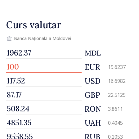
desfășoară lucrări de
reparație
Curs valutar
Banca Națională a Moldovei
MDL
EUR
19.6237
USD
16.6982
GBP
22.5125
RON
3.8611
UAH
0.4045
RUB
0.2053