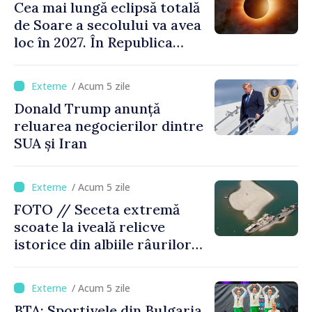
Cea mai lungă eclipsă totală
de Soare a secolului va avea
loc în 2027. În Republica
Moldova, Soarele va fi
acoperit în proporție de
/ Acum 5 zile
până la 44%
Donald Trump anunță
reluarea negocierilor dintre
SUA și Iran
/ Acum 5 zile
FOTO // Seceta extremă
scoate la iveală relicve
istorice din albiile râurilor
europene
/ Acum 5 zile
BTA: Sportivele din Bulgaria