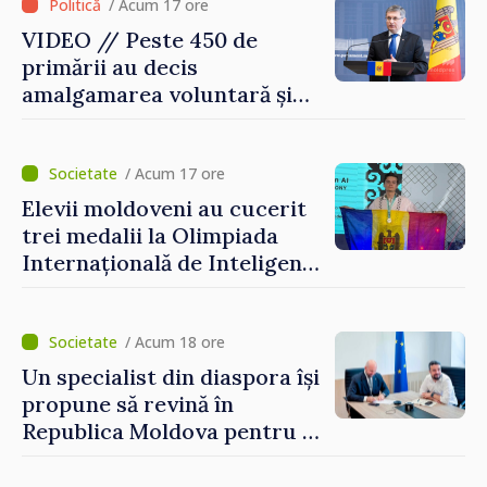
/ Acum 17 ore
VIDEO // Peste 450 de
primării au decis
amalgamarea voluntară și
vor beneficia de fonduri
pentru investiții. Igor
Grosu: „Este important să
/ Acum 17 ore
depășim blocajele și să dăm o
Elevii moldoveni au cucerit
șansă localităților să se
trei medalii la Olimpiada
dezvolte”
Internațională de Inteligență
Artificială
/ Acum 18 ore
Un specialist din diaspora își
propune să revină în
Republica Moldova pentru a
contribui la dezvoltarea
registrului naval național