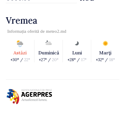
Vremea
Informația oferită de
meteo2.md
Astăzi
Duminică
Luni
Marţi
+30° /
22°
+27° /
20°
+28° /
17°
+32° /
18°