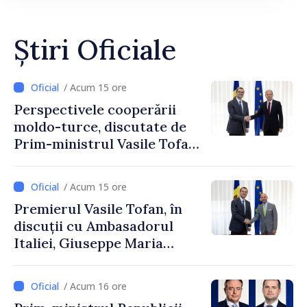
Știri Oficiale
/ Acum 15 ore
Perspectivele cooperării
moldo-turce, discutate de
Prim-ministrul Vasile Tofan
și Ambasadorul Turciei,
Uygar Mustafa Sertel
/ Acum 15 ore
Premierul Vasile Tofan, în
discuții cu Ambasadorul
Italiei, Giuseppe Maria
Perricone
/ Acum 16 ore