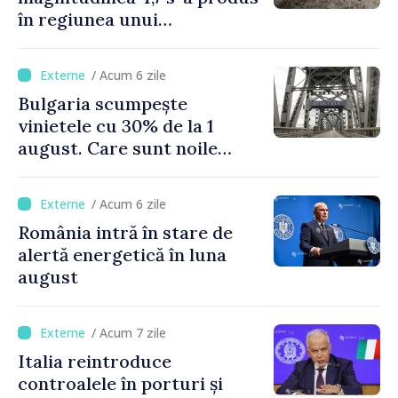
în regiunea unui
supervulcan din apropiere
de Napoli
/ Acum 6 zile
Bulgaria scumpește
vinietele cu 30% de la 1
august. Care sunt noile
tarife pentru taxa de drum
/ Acum 6 zile
România intră în stare de
alertă energetică în luna
august
/ Acum 7 zile
Italia reintroduce
controalele în porturi și