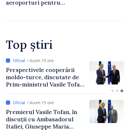
aeroporturi pentru
legăturile cu Spania, în urma
crizei migranților din Ceuta
Top știri
/ Acum 12 ore
Forumul Diasporei //
Republica Moldova,
promovată în Elveția prin
turism, investiții și
exporturi
/ Acum 15 ore
Premierul Vasile Tofan, în
discuții cu Ambasadorul
Italiei, Giuseppe Maria