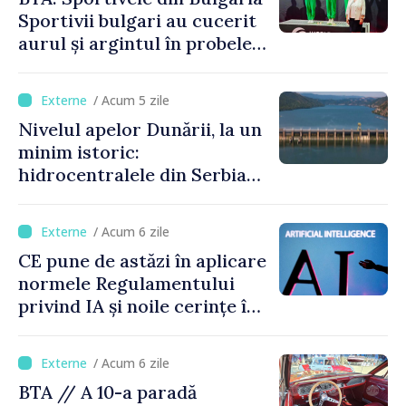
Sportivii bulgari au cucerit
aurul și argintul în probele
de juniori la Cupa Mondială
de gimnastică aerobică de la
/ Acum 5 zile
Oradea
Nivelul apelor Dunării, la un
minim istoric:
hidrocentralele din Serbia
funcționează la 20% din
capacitate
/ Acum 6 zile
CE pune de astăzi în aplicare
normele Regulamentului
privind IA și noile cerințe în
materie de transparență
/ Acum 6 zile
BTA // A 10-a paradă