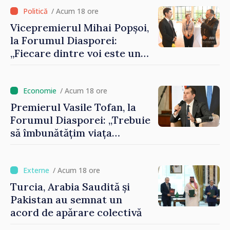
/ Acum 18 ore
Vicepremierul Mihai Popșoi,
la Forumul Diasporei:
„Fiecare dintre voi este un
ambasador al țării noastre și
contribuie la promovarea
imaginii Republicii Moldova”
/ Acum 18 ore
Premierul Vasile Tofan, la
Forumul Diasporei: „Trebuie
să îmbunătățim viața
oamenilor și să repornim
motoarele economiei”
/ Acum 18 ore
Turcia, Arabia Saudită și
Pakistan au semnat un
acord de apărare colectivă