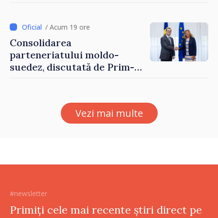
până pe 14 august
/ Acum 19 ore
Consolidarea
parteneriatului moldo-
suedez, discutată de Prim-
ministrul Vasile Tofan și
Ambasadoarea Suediei,
Petra Lärke
Vezi mai multe
#newsletter
Primiți cele mai recente știri direct pe