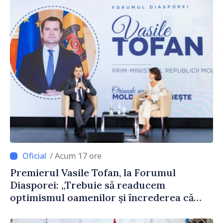
/ Acum 17 ore
Premierul Vasile Tofan, la Forumul
Diasporei: „Trebuie să readucem
optimismul oamenilor și încrederea că
Republica Moldova merge în direcția
corectă”