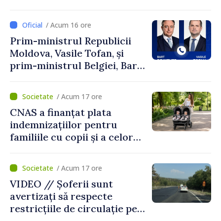
Perricone
/ Acum 16 ore
Prim-ministrul Republicii
Moldova, Vasile Tofan, și
prim-ministrul Belgiei, Bart
De Wever, au discutat
despre parcursul european
/ Acum 17 ore
al Republicii Moldova.
CNAS a finanțat plata
indemnizațiilor pentru
familiile cu copii și a celor
pentru incapacitate
temporară de muncă
/ Acum 17 ore
VIDEO // Șoferii sunt
avertizați să respecte
restricțiile de circulație pe
drumul R3, unde se