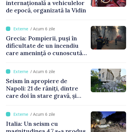
internațională a vehiculelor
de epocă, organizată la Vidin
/ Acum 6 zile
Grecia: Pompierii, puși în
dificultate de un incendiu
care amenință o cunoscută
stațiune estivală
/ Acum 6 zile
Seism în apropiere de
Napoli: 21 de răniți, dintre
care doi în stare gravă, și
pagube materiale
/ Acum 6 zile
Italia: Un seism cu
magnitudinea 4,7 s-a produs