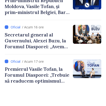
Prim-ministrul Republicii
Moldova, Vasile Tofan, și
prim-ministrul Belgiei, Bart
De Wever, au discutat
despre parcursul european
/ Acum 16 ore
al Republicii Moldova.
Secretarul general al
Guvernului, Alexei Buzu, la
Forumul Diasporei: „Avem
nevoie de fiecare dintre
dumneavoastră pentru a
/ Acum 17 ore
construi comunități mai
Premierul Vasile Tofan, la
puternice”
Forumul Diasporei: „Trebuie
să readucem optimismul
oamenilor și încrederea că
Republica Moldova merge în
direcția corectă”