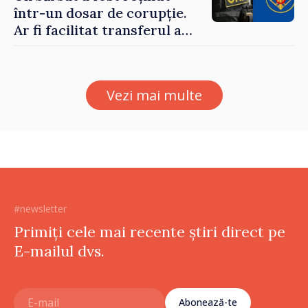
într-un dosar de corupție.
Ar fi facilitat transferul a
60.000 de dolari prin
portofele electronice
Vezi mai multe
#newsletter
Primiți cele mai recente știri direct pe
E-mailul dvs.
Abonează-te