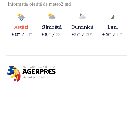
Informația oferită de
meteo2.md
Astăzi
Sîmbătă
Duminică
Luni
+33° /
23°
+30° /
22°
+27° /
20°
+28° /
17°