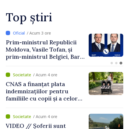
Top știri
/ Acum 2 ore
Perspectivele cooperării
moldo-turce, discutate de
Prim-ministrul Vasile Tofan
și Ambasadorul Turciei,
Uygar Mustafa Sertel
/ Acum 4 ore
CNAS a finanțat plata
indemnizațiilor pentru
familiile cu copii și a celor
pentru incapacitate
temporară de muncă
/ Acum 4 ore
VIDEO // Șoferii sunt