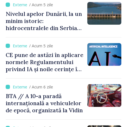
de gimnastică aerobică de la
/ Acum 5 zile
Oradea
Nivelul apelor Dunării, la un
minim istoric:
hidrocentralele din Serbia
funcționează la 20% din
capacitate
/ Acum 5 zile
CE pune de astăzi în aplicare
normele Regulamentului
privind IA și noile cerințe în
materie de transparență
/ Acum 6 zile
BTA // A 10-a paradă
internațională a vehiculelor
de epocă, organizată la Vidin