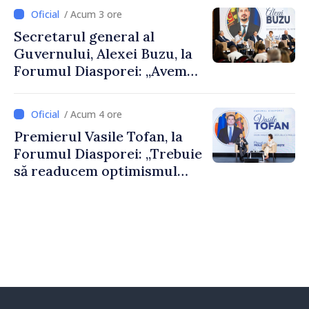
despre parcursul european
/ Acum 3 ore
al Republicii Moldova.
Secretarul general al
Guvernului, Alexei Buzu, la
Forumul Diasporei: „Avem
nevoie de fiecare dintre
dumneavoastră pentru a
/ Acum 4 ore
construi comunități mai
Premierul Vasile Tofan, la
puternice”
Forumul Diasporei: „Trebuie
să readucem optimismul
oamenilor și încrederea că
Republica Moldova merge în
direcția corectă”