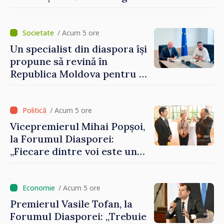
Artificială
/ Acum 5 ore
Un specialist din diaspora își
propune să revină în
Republica Moldova pentru a
contribui la dezvoltarea
registrului naval național
/ Acum 5 ore
Vicepremierul Mihai Popșoi,
la Forumul Diasporei:
„Fiecare dintre voi este un
ambasador al țării noastre și
contribuie la promovarea
imaginii Republicii Moldova”
/ Acum 5 ore
Premierul Vasile Tofan, la
Forumul Diasporei: „Trebuie