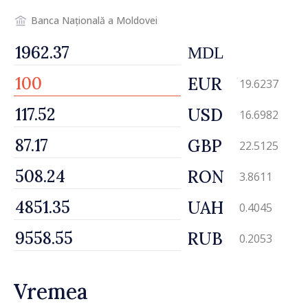
șansă localităților să se
dezvolte”
Banca Națională a Moldovei
MDL
EUR
19.6237
USD
16.6982
GBP
22.5125
RON
3.8611
UAH
0.4045
RUB
0.2053
Vremea