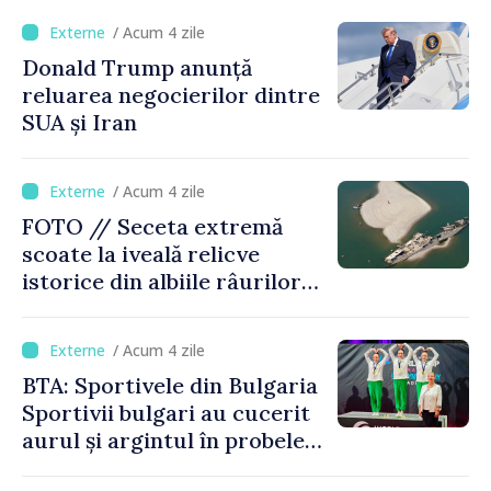
acoperit în proporție de
/ Acum 4 zile
până la 44%
Donald Trump anunță
reluarea negocierilor dintre
SUA și Iran
/ Acum 4 zile
FOTO // Seceta extremă
scoate la iveală relicve
istorice din albiile râurilor
europene
/ Acum 4 zile
BTA: Sportivele din Bulgaria
Sportivii bulgari au cucerit
aurul și argintul în probele
de juniori la Cupa Mondială