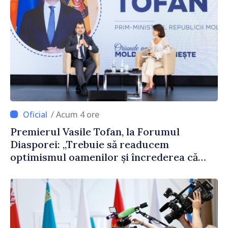
/ Acum 4 ore
Premierul Vasile Tofan, la Forumul
Diasporei: „Trebuie să readucem
optimismul oamenilor și încrederea că
Republica Moldova merge în direcția
corectă”