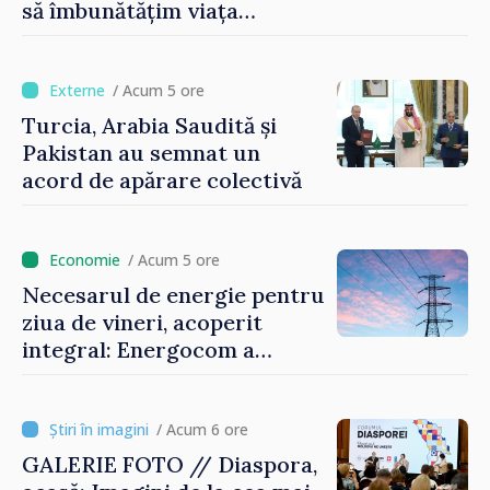
să îmbunătățim viața
oamenilor și să repornim
motoarele economiei”
/ Acum 5 ore
Turcia, Arabia Saudită și
Pakistan au semnat un
acord de apărare colectivă
/ Acum 5 ore
Necesarul de energie pentru
ziua de vineri, acoperit
integral: Energocom a
rezervat volumele
/ Acum 6 ore
GALERIE FOTO // Diaspora,