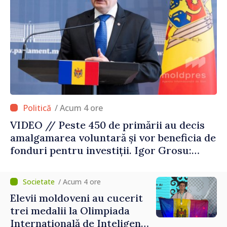
/ Acum 4 ore
VIDEO // Peste 450 de primării au decis
amalgamarea voluntară și vor beneficia de
fonduri pentru investiții. Igor Grosu:
„Este important să depășim blocajele și să
dăm o șansă localităților să se dezvolte”
/ Acum 4 ore
Elevii moldoveni au cucerit
trei medalii la Olimpiada
Internațională de Inteligență