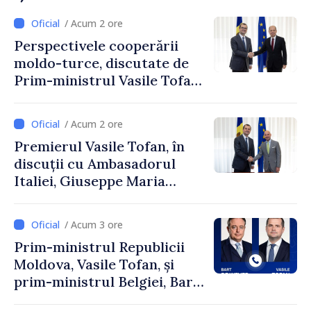
/ Acum 2 ore
Perspectivele cooperării
moldo-turce, discutate de
Prim-ministrul Vasile Tofan
și Ambasadorul Turciei,
Uygar Mustafa Sertel
/ Acum 2 ore
Premierul Vasile Tofan, în
discuții cu Ambasadorul
Italiei, Giuseppe Maria
Perricone
/ Acum 3 ore
Prim-ministrul Republicii
Moldova, Vasile Tofan, și
prim-ministrul Belgiei, Bart
De Wever, au discutat