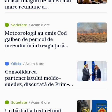
acasă: Imagini de la cea mai
mare reuniune a
moldovenilor de peste
hotare
/ Acum 6 ore
Meteorologii au emis Cod
galben de pericol de
incendiu în întreaga țară
până pe 14 august
/ Acum 6 ore
Consolidarea
parteneriatului moldo-
suedez, discutată de Prim-
ministrul Vasile Tofan și
Ambasadoarea Suediei,
Petra Lärke
/ Acum 6 ore
Un bărbat a fost reținut