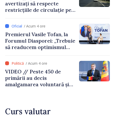
avertizați să respecte
restricțiile de circulație pe
drumul R3, unde se
desfășoară lucrări de
/ Acum 4 ore
reparație
Premierul Vasile Tofan, la
Forumul Diasporei: „Trebuie
să readucem optimismul
oamenilor și încrederea că
Republica Moldova merge în
/ Acum 4 ore
direcția corectă”
VIDEO // Peste 450 de
primării au decis
amalgamarea voluntară și
vor beneficia de fonduri
pentru investiții. Igor
Grosu: „Este important să
Curs valutar
depășim blocajele și să dăm o