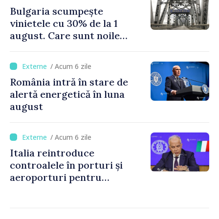
Bulgaria scumpește
vinietele cu 30% de la 1
august. Care sunt noile
tarife pentru taxa de drum
/ Acum 6 zile
România intră în stare de
alertă energetică în luna
august
/ Acum 6 zile
Italia reintroduce
controalele în porturi și
aeroporturi pentru
legăturile cu Spania, în urma
crizei migranților din Ceuta