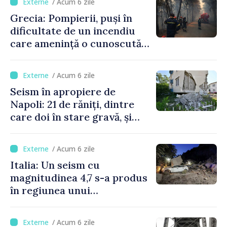
/ Acum 6 zile
Grecia: Pompierii, puși în
dificultate de un incendiu
care amenință o cunoscută
stațiune estivală
/ Acum 6 zile
Seism în apropiere de
Napoli: 21 de răniți, dintre
care doi în stare gravă, și
pagube materiale
/ Acum 6 zile
Italia: Un seism cu
magnitudinea 4,7 s-a produs
în regiunea unui
supervulcan din apropiere
de Napoli
/ Acum 6 zile