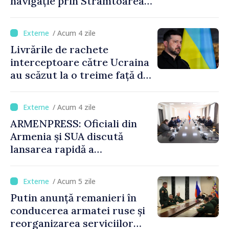
navigație prin Strâmtoarea
Ormuz
/ Acum 4 zile
Livrările de rachete
interceptoare către Ucraina
au scăzut la o treime față de
anul trecut
/ Acum 4 zile
ARMENPRESS: Oficiali din
Armenia și SUA discută
lansarea rapidă a
programului TRIPP
/ Acum 5 zile
Putin anunță remanieri în
conducerea armatei ruse și
reorganizarea serviciilor