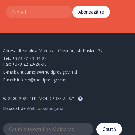
Abonează-te
Adresa: Republica Moldova, Chișinău, str.Puskin, 22
Tel.:
+373 22 23-34-28
Fax: +373 22 23-26-98
E-mail:
anticamera@moldpres.gov.md
E-mail:
inform@moldpres.gov.md
© 2000-2026 "I.P. MOLDPRES A.I.S."
?
Elaborat de
Webconsulting.md
Caută