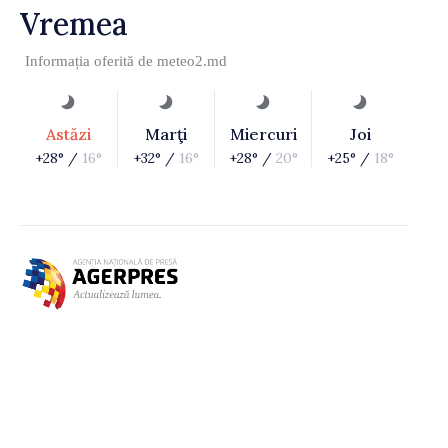
Vremea
Informația oferită de
meteo2.md
Astăzi
Marţi
Miercuri
Joi
+28° /
16°
+32° /
16°
+28° /
20°
+25° /
18°