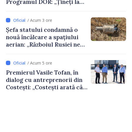
Programul DOR: „Țineți la
rădăcinile voastre și nu vă
feriți de încercări și greșeli –
/ Acum 3 ore
doar astfel puteți reuși”
Șefa statului condamnă o
nouă încălcare a spațiului
aerian: „Războiul Rusiei ne
afectează direct”
/ Acum 5 ore
Premierul Vasile Tofan, în
dialog cu antreprenorii din
Costești: „Costești arată cât
de mult poate face o
comunitate atunci când
există inițiativă, muncă și
spirit antreprenorial”