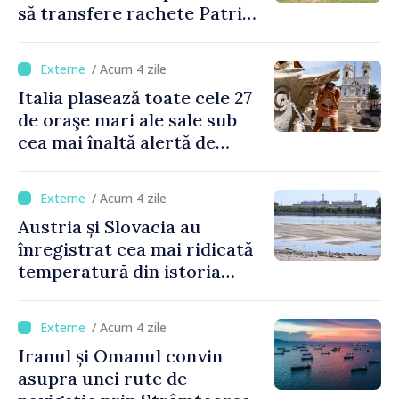
să transfere rachete Patriot
Ucrainei
/ Acum 4 zile
Italia plasează toate cele 27
de oraşe mari ale sale sub
cea mai înaltă alertă de
caniculă
/ Acum 4 zile
Austria și Slovacia au
înregistrat cea mai ridicată
temperatură din istoria
măsurătorilor
/ Acum 4 zile
Iranul și Omanul convin
asupra unei rute de