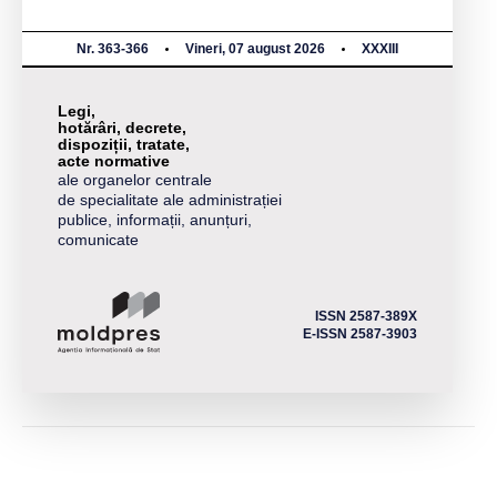
Nr. 363-366
Vineri, 07 august 2026
XXXIII
Legi,
hotărâri, decrete,
dispoziții, tratate,
acte normative
ale organelor centrale
de specialitate ale administrației
publice, informații, anunțuri,
comunicate
ISSN 2587-389X
E-ISSN 2587-3903