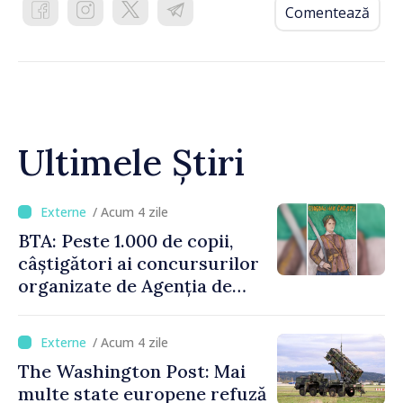
Comentează
Ultimele Știri
/ Acum 4 zile
BTA: Peste 1.000 de copii,
câștigători ai concursurilor
organizate de Agenția de
Stat pentru Bulgarii din
Străinătate, vor fi premiați
/ Acum 4 zile
The Washington Post: Mai
multe state europene refuză