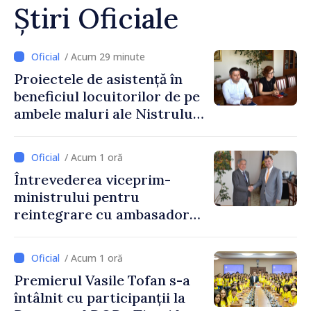
Știri Oficiale
/ Acum 29 minute
Proiectele de asistență în
beneficiul locuitorilor de pe
ambele maluri ale Nistrului
discutate la întrevederea
viceprim-ministrului cu
/ Acum 1 oră
reprezentanta rezidentă a
Întrevederea viceprim-
PNUD în Republica Moldova,
ministrului pentru
Daniela Gasparikova
reintegrare cu ambasadorul
Japoniei în Republica
Moldova
/ Acum 1 oră
Premierul Vasile Tofan s-a
întâlnit cu participanții la