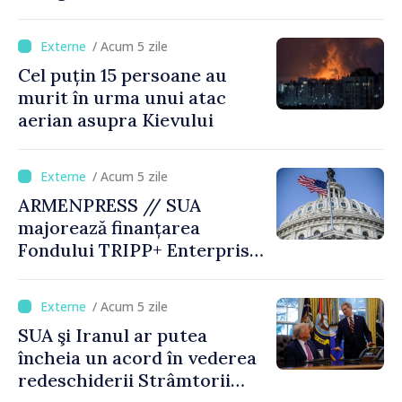
logistice
/ Acum 5 zile
Cel puțin 15 persoane au
murit în urma unui atac
aerian asupra Kievului
/ Acum 5 zile
ARMENPRESS // SUA
majorează finanțarea
Fondului TRIPP+ Enterprise
pentru Armenia la 402
milioane de dolari
/ Acum 5 zile
SUA şi Iranul ar putea
încheia un acord în vederea
redeschiderii Strâmtorii