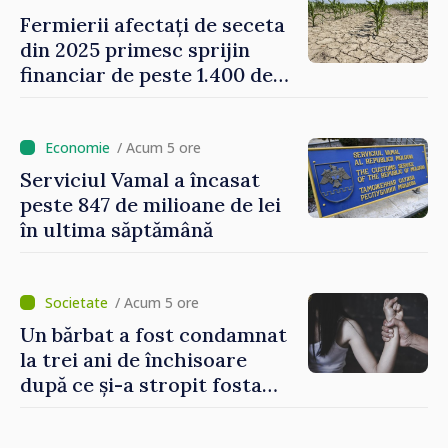
Fermierii afectați de seceta
din 2025 primesc sprijin
financiar de peste 1.400 de
lei pentru fiecare hectar
/ Acum 5 ore
Serviciul Vamal a încasat
peste 847 de milioane de lei
în ultima săptămână
/ Acum 5 ore
Un bărbat a fost condamnat
la trei ani de închisoare
după ce și-a stropit fosta
soție cu acid sulfuric