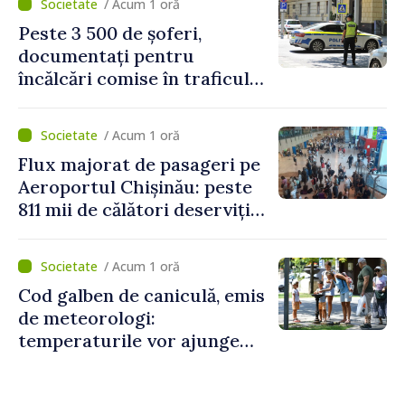
/ Acum 1 oră
Peste 3 500 de șoferi,
documentați pentru
încălcări comise în traficul
rutier. Cei mai mulți au
depășit limita de viteză
/ Acum 1 oră
Flux majorat de pasageri pe
Aeroportul Chișinău: peste
811 mii de călători deserviți
în luna iulie
/ Acum 1 oră
Cod galben de caniculă, emis
de meteorologi:
temperaturile vor ajunge
până la +35 de grade Celsius