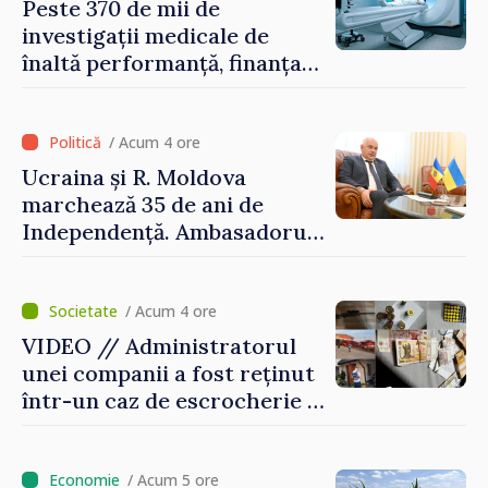
pericolul adus la casele
Peste 370 de mii de
oamenilor noștri”
investigații medicale de
înaltă performanță, finanțate
de asigurarea obligatorie în
prima jumătate a anului
/ Acum 4 ore
Ucraina și R. Moldova
marchează 35 de ani de
Independență. Ambasadorul
Paun Rohovei: „Am
demonstrat tuturor că
suntem rezistenți și știm să
/ Acum 4 ore
ne punctăm prioritățile
VIDEO // Administratorul
pentru viitor”
unei companii a fost reținut
într-un caz de escrocherie și
insolvabilitate intenționată
de 5 milioane de lei în
domeniul agricol
/ Acum 5 ore