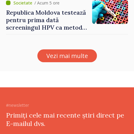
/ Acum 5 ore
Republica Moldova testează
pentru prima dată
screeningul HPV ca metodă
primară pentru depistarea
cancerului de col uterin
Vezi mai multe
#newsletter
Primiți cele mai recente știri direct pe
E-mailul dvs.