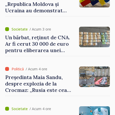
„Republica Moldova și
Ucraina au demonstrat
performanțe fără precedent
în procesul de integrare
europeană”
/ Acum 3 ore
Un bărbat, reținut de CNA.
Ar fi cerut 30 000 de euro
pentru eliberarea unei
persoane condamnate
/ Acum 4 ore
Președinta Maia Sandu,
despre explozia de la
Crocmaz: „Rusia este cea
care duce războiul de
agresiune în Ucraina și
poartă întreaga vină pentru
/ Acum 4 ore