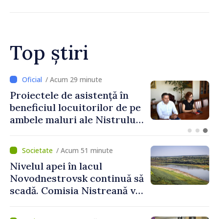
Top știri
/ Acum 7 minute
Energocom a rezervat
necesarul de electricitate
pentru astăzi: „Energia
disponibilă pe piețele
externe continuă să fie mai
/ Acum 51 minute
scumpă, în special în orele
Nivelul apei în lacul
de vârf”
Novodnestrovsk continuă să
scadă. Comisia Nistreană va
analiza situația hidrologică