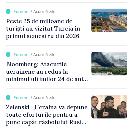
Ormuz până miercuri,
anunţă secretarul american
/ Acum 6 zile
al Trezoreriei
Peste 25 de milioane de
turiști au vizitat Turcia în
primul semestru din 2026
/ Acum 6 zile
Bloomberg: Atacurile
ucrainene au redus la
minimul ultimilor 24 de ani
procesarea petrolului în
Rusia
/ Acum 6 zile
Zelenski: „Ucraina va depune
toate eforturile pentru a
pune capăt războiului Rusiei
înainte de iarnă”