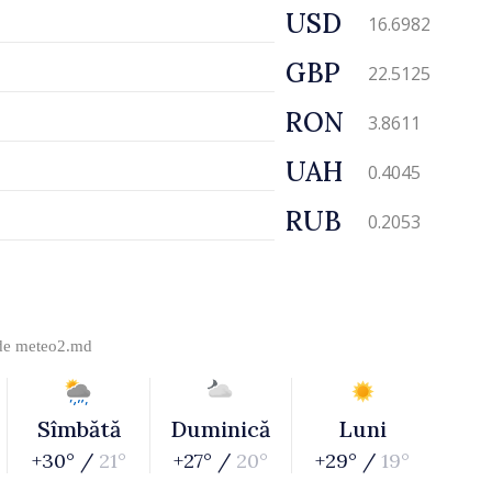
USD
16.6982
GBP
22.5125
RON
3.8611
UAH
0.4045
RUB
0.2053
 de
meteo2.md
Sîmbătă
Duminică
Luni
+30° /
21°
+27° /
20°
+29° /
19°