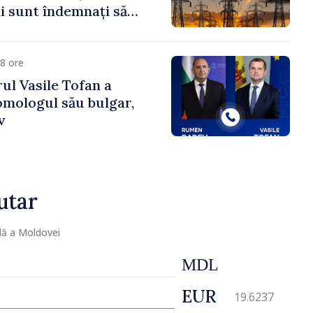
 sunt îndemnați să
că
8 ore
ul Vasile Tofan a
omologul său bulgar,
v
utar
lă a Moldovei
MDL
EUR
19.6237