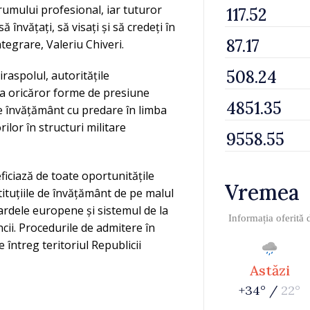
drumului profesional, iar tuturor
învățați, să visați și să credeți în
ntegrare, Valeriu Chiveri.
raspolul, autoritățile
ea oricăror forme de presiune
 de învățământ cu predare în limba
ilor în structuri militare
ficiază de toate oportunitățile
Vremea
stituțiile de învățământ de pe malul
ardele europene și sistemul de la
Informația oferită
ii. Procedurile de admitere în
 întreg teritoriul Republicii
Astăzi
+34° /
22°