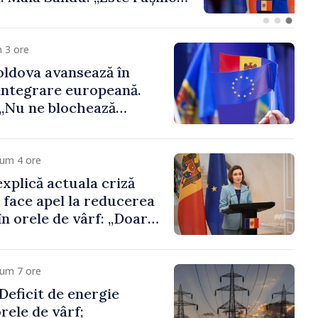
 funcții înalte nu
ica statului”
 3 ore
ldova avansează în
integrare europeană.
„Nu ne blochează
cum 4 ore
xplică actuala criză
i face apel la reducerea
n orele de vârf: „Doar
 menține prețurile la
 mic”
cum 7 ore
eficit de energie
orele de vârf;