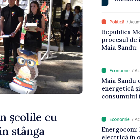
că oameni cu
cunosc polit
/ Acum
Republica Mo
procesul de 
Maia Sandu: 
niciun stat”
/ A
Maia Sandu e
energetică ș
consumului î
astfel putem
un nivel mai
n școlile cu
/ A
in stânga
Energocom: D
electrică în 