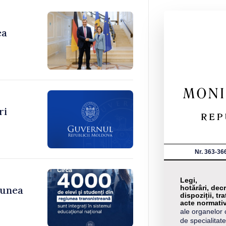
ea
ri
Nr. 363-36
Legi,
hotărâri, decr
iunea
dispoziții, tra
acte normati
ale organelor 
de specialitate