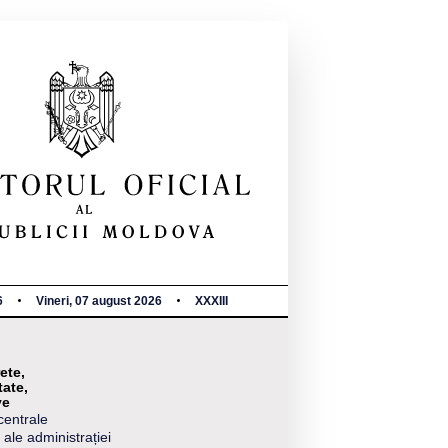
6
Vineri, 07 august 2026
XXXIII
ete,
tate,
ve
centrale
 ale administrației