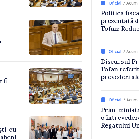
/ Acum 
Politica fisc
prezentată d
Tofan: Reduc
stimularea in
E
mai echitabi
/ Acum 
Discursul Pr
Tofan referit
prevederi ale
 fi
anul 2027
/ Acum 
Prim-ministr
o întrevede
Regatului Uni
ti, cu
Irlandei de 
rabeni