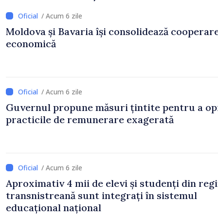
/ Acum 6 zile
Moldova și Bavaria își consolidează cooperar
economică
/ Acum 6 zile
Guvernul propune măsuri țintite pentru a op
practicile de remunerare exagerată
/ Acum 6 zile
Aproximativ 4 mii de elevi și studenți din reg
transnistreană sunt integrați în sistemul
educațional național