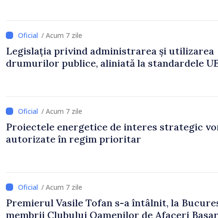
/ Acum 7 zile
Legislația privind administrarea și utilizarea
drumurilor publice, aliniată la standardele U
/ Acum 7 zile
Proiectele energetice de interes strategic vor
autorizate în regim prioritar
/ Acum 7 zile
Premierul Vasile Tofan s-a întâlnit, la Bucureș
membrii Clubului Oamenilor de Afaceri Basa