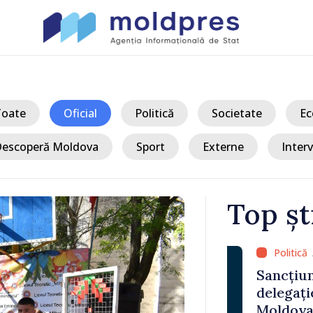
Toate
Oficial
Politică
Societate
Ec
escoperă Moldova
Sport
Externe
Interv
Top șt
/ Acum
 Bălți–
Sancțiuni dis
tă în urma
delegației ta
Moldova. Mai