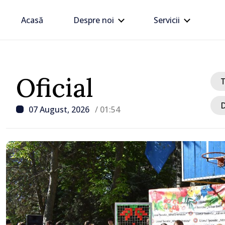
Acasă
Despre noi
Servicii
Oficial
D
07 August, 2026
/ 01:54
/ Acum 2 ore
Linia electrică de 330 kV
Dnestrovsk, grav avaria
calamităților naturale