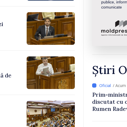
publice, inform
comunicate
zi
Știri O
tă de
/ Acum 
Prim-ministr
discutat cu 
Rumen Rade