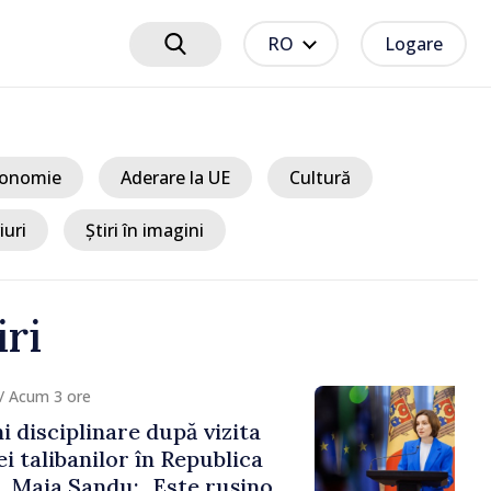
RO
Logare
onomie
Aderare la UE
Cultură
iuri
Știri în imagini
iri
 3 ore
ciplinare după vizita
libanilor în Republica
a Sandu: „Este rușinos