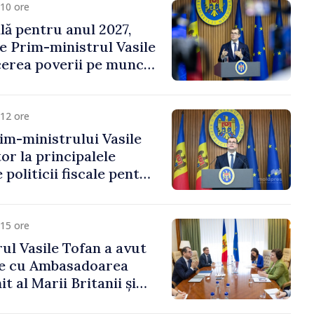
10 ore
ală pentru anul 2027,
e Prim-ministrul Vasile
erea poverii pe muncă,
vestițiilor și o taxare
lă
12 ore
im-ministrului Vasile
or la principalele
 politicii fiscale pentru
15 ore
ul Vasile Tofan a avut
re cu Ambasadoarea
t al Marii Britanii și
Nord, Fern Horine