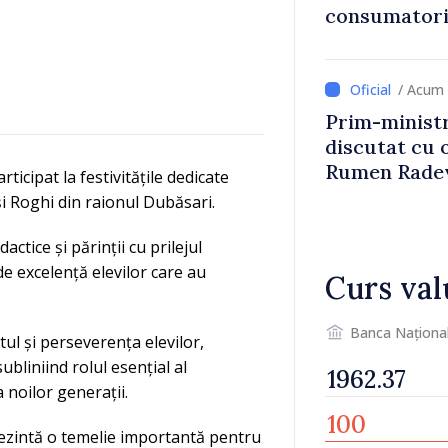
consumatorii
economiseas
/ Acum 
Prim-ministr
discutat cu 
Rumen Rade
ticipat la festivitățile dedicate
 și Roghi din raionul Dubăsari.
dactice și părinții cu prilejul
de excelență elevilor care au
Curs val
Banca Naționa
ul și perseverența elevilor,
bliniind rolul esențial al
 noilor generații.
rezintă o temelie importantă pentru