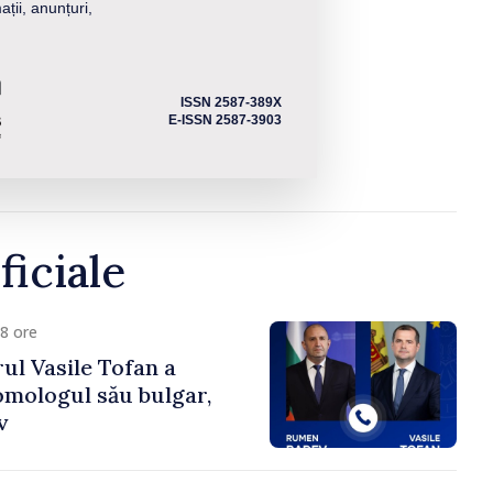
ații, anunțuri,
ISSN 2587-389X
E-ISSN 2587-3903
ficiale
8 ore
ul Vasile Tofan a
omologul său bulgar,
v