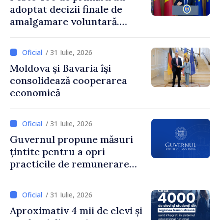
adoptat decizii finale de
amalgamare voluntară.
Secretarul general al
Guvernului, Alexei Buzu:
/ 31 Iulie, 2026
„85,5% dintre primării au
Moldova și Bavaria își
inițiat procesul. Le
consolidează cooperarea
mulțumim aleșilor locali
economică
pentru că au pus pe primul
loc interesul oamenilor și
dezvoltar
/ 31 Iulie, 2026
Guvernul propune măsuri
țintite pentru a opri
practicile de remunerare
exagerată
/ 31 Iulie, 2026
Aproximativ 4 mii de elevi și