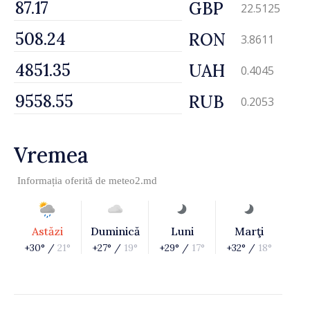
GBP
22.5125
RON
3.8611
UAH
0.4045
RUB
0.2053
Vremea
Informația oferită de
meteo2.md
Astăzi
Duminică
Luni
Marţi
+30° /
21°
+27° /
19°
+29° /
17°
+32° /
18°