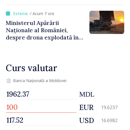
Republica Moldova. Consiliul
orășenesc a aprobat decizia
/ Acum 7 ore
finală
Ministerul Apărării
Naționale al României,
despre drona explodată în
Bulgaria: „Radarele noastre
nu au detectat niciun
vehicul aerian”
Curs valutar
Banca Națională a Moldovei
MDL
EUR
19.6237
USD
16.6982