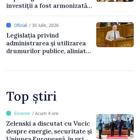
investiții a fost armonizată
cu normele UE
/ 30 Iulie, 2026
Legislația privind
administrarea și utilizarea
drumurilor publice, aliniată
la standardele UE
Top știri
/ Acum 49 minute
Bulgaria: Ambasadoarea
Ucrainei, convocată la
Ministerul de Externe în