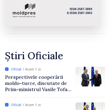
ISSN 2587-389X
E-ISSN 2587-3903
Știri Oficiale
/ Acum 1 zi
Perspectivele cooperării
moldo-turce, discutate de
Prim-ministrul Vasile Tofan
și Ambasadorul Turciei,
Uygar Mustafa Sertel
/ Acum 1 zi