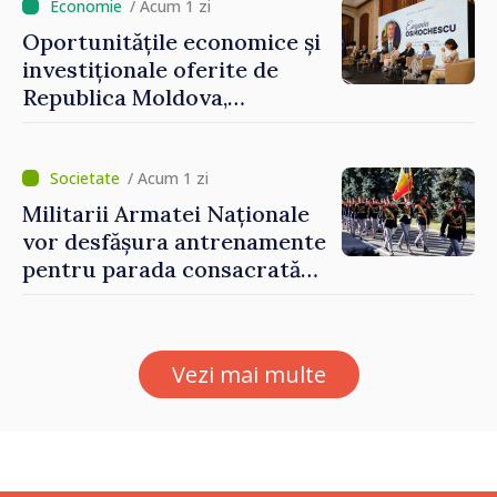
/ Acum 1 zi
Oportunitățile economice și
investiționale oferite de
Republica Moldova,
prezentate de vicepremierul
Eugeniu Osmochescu, la
Forumul Diasporei
/ Acum 1 zi
Militarii Armatei Naționale
vor desfășura antrenamente
pentru parada consacrată
Zilei Independenței
Vezi mai multe