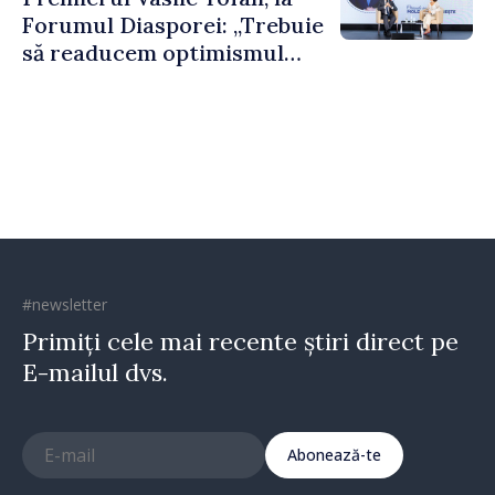
puternice”
Forumul Diasporei: „Trebuie
să readucem optimismul
oamenilor și încrederea că
Republica Moldova merge în
direcția corectă”
#newsletter
Primiți cele mai recente știri direct pe
E-mailul dvs.
Abonează-te