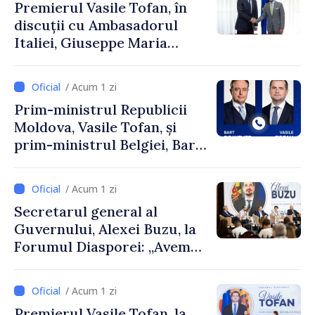
Premierul Vasile Tofan, în
discuții cu Ambasadorul
Italiei, Giuseppe Maria
Perricone
/ Acum 1 zi
Prim-ministrul Republicii
Moldova, Vasile Tofan, și
prim-ministrul Belgiei, Bart
De Wever, au discutat
despre parcursul european
/ Acum 1 zi
al Republicii Moldova.
Secretarul general al
Guvernului, Alexei Buzu, la
Forumul Diasporei: „Avem
nevoie de fiecare dintre
dumneavoastră pentru a
/ Acum 1 zi
construi comunități mai
Premierul Vasile Tofan, la