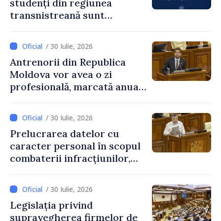
studenți din regiunea
transnistreană sunt
integrați în sistemul
educațional național
/ 30 Iulie, 2026
Antrenorii din Republica
Moldova vor avea o zi
profesională, marcată anual
pe 25 septembrie
/ 30 Iulie, 2026
Prelucrarea datelor cu
caracter personal în scopul
combaterii infracțiunilor,
reglementată de o nouă lege
/ 30 Iulie, 2026
Legislația privind
supravegherea firmelor de