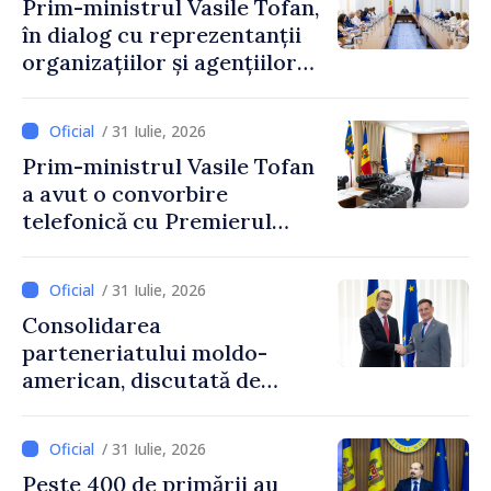
Prim-ministrul Vasile Tofan,
în dialog cu reprezentanții
organizațiilor și agențiilor
internaționale din Republica
Moldova
/ 31 Iulie, 2026
Prim-ministrul Vasile Tofan
a avut o convorbire
telefonică cu Premierul
Ucrainei, Sergii Korețkii
/ 31 Iulie, 2026
Consolidarea
parteneriatului moldo-
american, discutată de
Prim-ministrul Vasile Tofan
și însărcinatul cu afaceri al
/ 31 Iulie, 2026
SUA, Nick Pietrowicz
Peste 400 de primării au