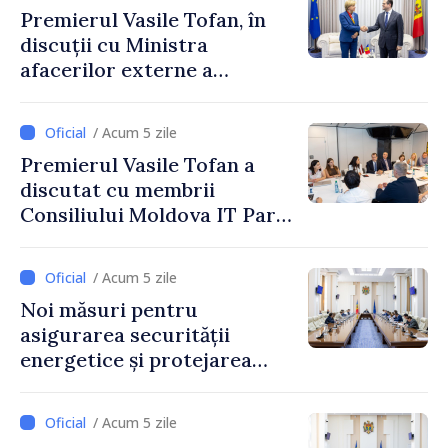
Premierul Vasile Tofan, în
discuții cu Ministra
afacerilor externe a
Letoniei, Baiba Braže
/ Acum 5 zile
Premierul Vasile Tofan a
discutat cu membrii
Consiliului Moldova IT Park:
„Guvernul va fi un aliat al
industriei IT”
/ Acum 5 zile
Noi măsuri pentru
asigurarea securității
energetice și protejarea
resurselor de apă, aprobate
de CNMC
/ Acum 5 zile