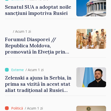
Senatul SUA a adoptat noile
sancțiuni împotriva Rusiei
/ Acum 1 zi
Forumul Diasporei //
Republica Moldova,
promovată în Elveția prin
turism, investiții și
exporturi
/ Acum 1 zi
Zelenski a ajuns în Serbia, în
prima sa vizită în acest stat
aliat tradițional al Rusiei
după 2022
/ Acum 1 zi