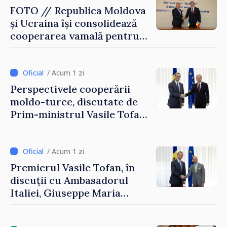
FOTO // Republica Moldova
și Ucraina își consolidează
cooperarea vamală pentru
securizarea frontierei și
integrarea europeană.
Reuniune la Moghiliov-
/ Acum 1 zi
Podolsk
Perspectivele cooperării
moldo-turce, discutate de
Prim-ministrul Vasile Tofan
și Ambasadorul Turciei,
Uygar Mustafa Sertel
/ Acum 1 zi
Premierul Vasile Tofan, în
discuții cu Ambasadorul
Italiei, Giuseppe Maria
Perricone