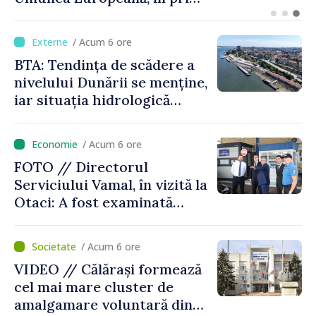
legătură cu drona prăbușită
/ Acum 6 ore
BTA: Tendința de scădere a
nivelului Dunării se menține,
iar situația hidrologică
rămâne dificilă
/ Acum 6 ore
FOTO // Directorul
Serviciului Vamal, în vizită la
Otaci: A fost examinată
posibilitatea dotării Zonei de
control vamal cu un scanner
/ Acum 6 ore
performant
VIDEO // Călărași formează
cel mai mare cluster de
amalgamare voluntară din