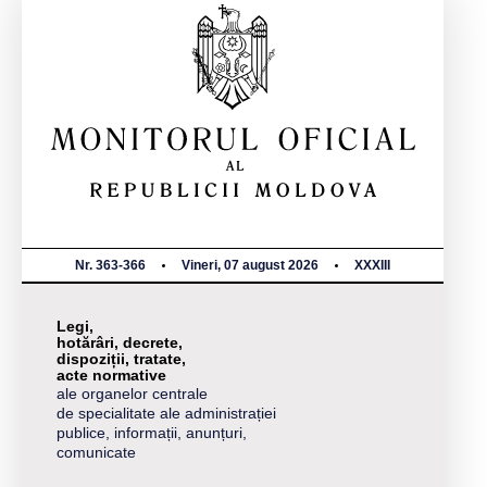
Nr. 363-366
Vineri, 07 august 2026
XXXIII
Legi,
hotărâri, decrete,
dispoziții, tratate,
acte normative
ale organelor centrale
de specialitate ale administrației
publice, informații, anunțuri,
comunicate