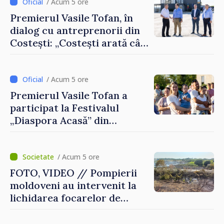
/ Acum 5 ore
Premierul Vasile Tofan, în
dialog cu antreprenorii din
Costești: „Costești arată cât
de mult poate face o
comunitate atunci când
există inițiativă, muncă și
/ Acum 5 ore
spirit antreprenorial”
Premierul Vasile Tofan a
participat la Festivalul
„Diaspora Acasă” din
Costești
/ Acum 5 ore
FOTO, VIDEO // Pompierii
moldoveni au intervenit la
lichidarea focarelor de
incendiu în apropiere de
Thessaloniki. Misiunea a