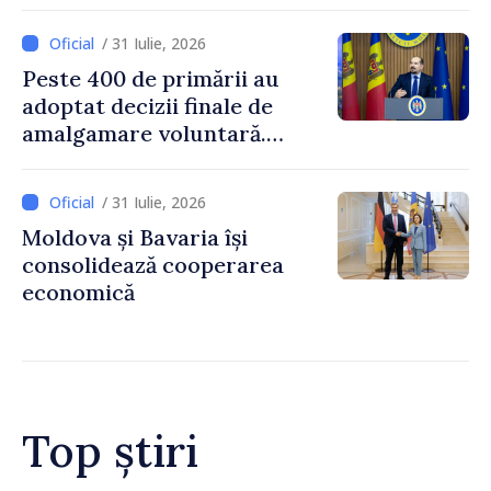
Prim-ministrul Vasile Tofan
și însărcinatul cu afaceri al
/ 31 Iulie, 2026
SUA, Nick Pietrowicz
Peste 400 de primării au
adoptat decizii finale de
amalgamare voluntară.
Secretarul general al
Guvernului, Alexei Buzu:
/ 31 Iulie, 2026
„85,5% dintre primării au
Moldova și Bavaria își
inițiat procesul. Le
consolidează cooperarea
mulțumim aleșilor locali
economică
pentru că au pus pe primul
loc interesul oamenilor și
dezvoltar
Top știri