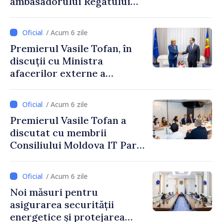
ambasadorului Regatului
Țărilor de Jos, Fred Duijn, la
încheierea mandatului
/ Acum 6 zile
Premierul Vasile Tofan, în
discuții cu Ministra
afacerilor externe a
Letoniei, Baiba Braže
/ Acum 6 zile
Premierul Vasile Tofan a
discutat cu membrii
Consiliului Moldova IT Park:
„Guvernul va fi un aliat al
industriei IT”
/ Acum 6 zile
Noi măsuri pentru
asigurarea securității
energetice și protejarea