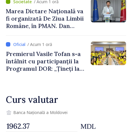
/ Acum 1 oră
înseamnă deplasări sigure
Marea Dictare Națională va
ale agenților economici și
fi organizată De Ziua Limbii
cetățenilor”
Române, în PMAN. Dan
Perciun: „Evenimentul are o
semnificație aparte în acest
/ Acum 1 oră
an”
Premierul Vasile Tofan s-a
întâlnit cu participanții la
Programul DOR: „Țineți la
rădăcinile voastre și nu vă
feriți de încercări și greșeli –
doar astfel puteți reuși”
Curs valutar
Banca Națională a Moldovei
MDL