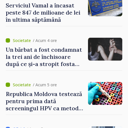
Serviciul Vamal a încasat
peste 847 de milioane de lei
în ultima săptămână
/ Acum 4 ore
Un bărbat a fost condamnat
la trei ani de închisoare
după ce și-a stropit fosta
soție cu acid sulfuric
/ Acum 5 ore
Republica Moldova testează
pentru prima dată
screeningul HPV ca metodă
primară pentru depistarea
cancerului de col uterin