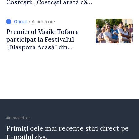
Costești: „Costești arată cât
de mult poate face o
comunitate atunci când
/ Acum 5 ore
există inițiativă, muncă și
Premierul Vasile Tofan a
spirit antreprenorial”
participat la Festivalul
„Diaspora Acasă” din
Costești
#newsletter
Primiți cele mai recente știri direct pe
E-mailul dvs.