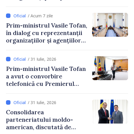
resurselor de apă, aprobate
de CNMC
/ Acum 7 zile
Prim-ministrul Vasile Tofan,
în dialog cu reprezentanții
organizațiilor și agențiilor
internaționale din Republica
Moldova
/ 31 Iulie, 2026
Prim-ministrul Vasile Tofan
a avut o convorbire
telefonică cu Premierul
Ucrainei, Sergii Korețkii
/ 31 Iulie, 2026
Consolidarea
parteneriatului moldo-
american, discutată de