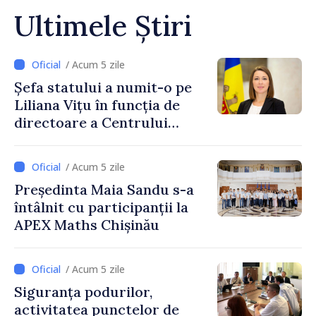
Ultimele Știri
/ Acum 5 zile
Șefa statului a numit-o pe
Liliana Vițu în funcția de
directoare a Centrului
pentru Comunicare
Strategică și Contracarare a
/ Acum 5 zile
Dezinformării
Președinta Maia Sandu s-a
întâlnit cu participanții la
APEX Maths Chișinău
/ Acum 5 zile
Siguranța podurilor,
activitatea punctelor de