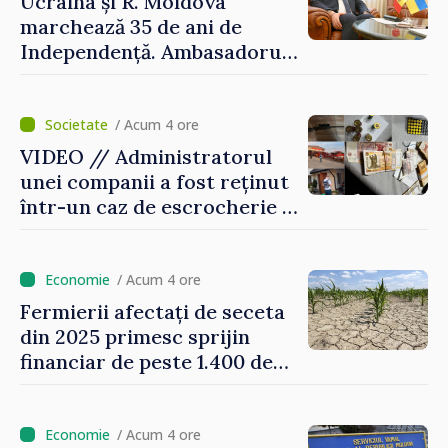
Ucraina și R. Moldova
marchează 35 de ani de
Independență. Ambasadorul
Paun Rohovei: „Am
demonstrat tuturor că
suntem rezistenți și știm să
/ Acum 4 ore
ne punctăm prioritățile
VIDEO // Administratorul
pentru viitor”
unei companii a fost reținut
într-un caz de escrocherie și
insolvabilitate intenționată
de 5 milioane de lei în
domeniul agricol
/ Acum 4 ore
Fermierii afectați de seceta
din 2025 primesc sprijin
financiar de peste 1.400 de
lei pentru fiecare hectar
/ Acum 4 ore