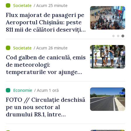
/ Acum 11 minute
Nivelul apei în lacul
Novodnestrovsk continuă să
scadă. Comisia Nistreană va
analiza situația hidrologică
/ Acum 26 minute
Cod galben de caniculă, emis
de meteorologi:
temperaturile vor ajunge
până la +35 de grade Celsius
/ Acum 1 oră
FOTO // Circulație deschisă
pe un nou sector al
drumului R8.1, între
Arionești și Otaci. Vladimir
Bolea: „Drumuri bune