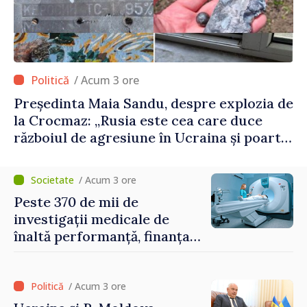
/ Acum 3 ore
Președinta Maia Sandu, despre explozia de
la Crocmaz: „Rusia este cea care duce
războiul de agresiune în Ucraina și poartă
întreaga vină pentru pericolul adus la
casele oamenilor noștri”
/ Acum 3 ore
Peste 370 de mii de
investigații medicale de
înaltă performanță, finanțate
de asigurarea obligatorie în
prima jumătate a anului
/ Acum 3 ore