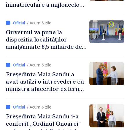
înmatriculare a mijloacelor
de transport și acreditarea
școlilor auto, discutate în
/ Acum 6 zile
cadrul reuniunii experților
Guvernul va pune la
de profil de pe ambele
dispoziția localităților
maluri ale Nistrului
amalgamate 6,5 miliarde de
lei. Secretarul general al
Guvernului, Alexei Buzu:
/ Acum 6 zile
„Banii sunt disponibili. Acum
Președinta Maia Sandu a
este important ca primăriile
avut astăzi o întrevedere cu
să finalizeze procesul de
ministra afacerilor externe
amalgamare și să
a Letoniei, Baiba Braže
pregătească proiecte clare,
m
/ Acum 6 zile
Președinta Maia Sandu i-a
conferit „Ordinul Onoarei”