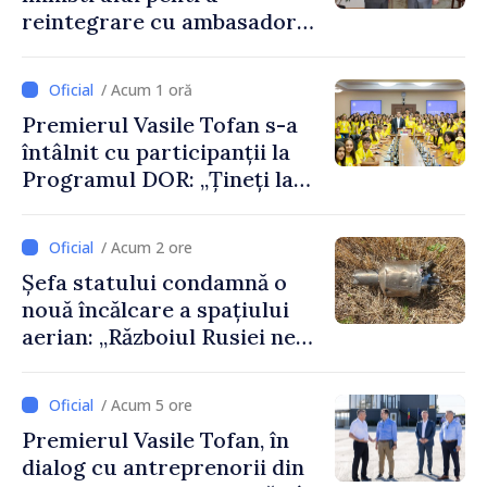
reintegrare cu ambasadorul
Japoniei în Republica
Moldova
/ Acum 1 oră
Premierul Vasile Tofan s-a
întâlnit cu participanții la
Programul DOR: „Țineți la
rădăcinile voastre și nu vă
feriți de încercări și greșeli –
/ Acum 2 ore
doar astfel puteți reuși”
Șefa statului condamnă o
nouă încălcare a spațiului
aerian: „Războiul Rusiei ne
afectează direct”
/ Acum 5 ore
Premierul Vasile Tofan, în
dialog cu antreprenorii din