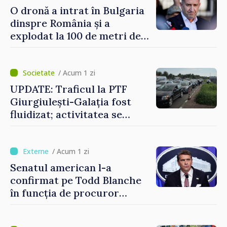
O dronă a intrat în Bulgaria
dinspre România și a
explodat la 100 de metri de
graniță
/ Acum 1 zi
UPDATE: Traficul la PTF
Giurgiulești-Galația fost
fluidizat; activitatea se
desfășoară în condiții
normale
/ Acum 1 zi
Senatul american l-a
confirmat pe Todd Blanche
în funcția de procuror
general al Statelor Unite