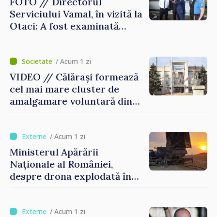
FOTO // Directorul
Serviciului Vamal, în vizită la
Otaci: A fost examinată
posibilitatea dotării Zonei de
control vamal cu un scanner
performant
/ Acum 1 zi
VIDEO // Călărași formează
cel mai mare cluster de
amalgamare voluntară din
Republica Moldova. Consiliul
orășenesc a aprobat decizia
finală
/ Acum 1 zi
Ministerul Apărării
Naționale al României,
despre drona explodată în
Bulgaria: „Radarele noastre
nu au detectat niciun
vehicul aerian”
/ Acum 1 zi