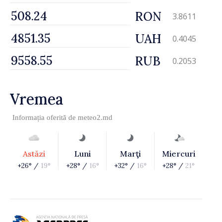
RON
3.8611
UAH
0.4045
RUB
0.2053
Vremea
Informația oferită de
meteo2.md
Astăzi
Luni
Marţi
Miercuri
+26° /
19°
+28° /
16°
+32° /
16°
+28° /
21°