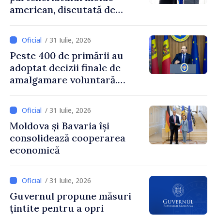
american, discutată de
Prim-ministrul Vasile Tofan
și însărcinatul cu afaceri al
/ 31 Iulie, 2026
SUA, Nick Pietrowicz
Peste 400 de primării au
adoptat decizii finale de
amalgamare voluntară.
Secretarul general al
Guvernului, Alexei Buzu:
/ 31 Iulie, 2026
„85,5% dintre primării au
Moldova și Bavaria își
inițiat procesul. Le
consolidează cooperarea
mulțumim aleșilor locali
economică
pentru că au pus pe primul
loc interesul oamenilor și
dezvoltar
/ 31 Iulie, 2026
Guvernul propune măsuri
țintite pentru a opri