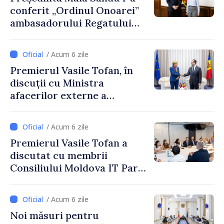
conferit „Ordinul Onoarei”
ambasadorului Regatului
Țărilor de Jos, Fred Duijn, la
încheierea mandatului
/ Acum 6 zile
Premierul Vasile Tofan, în
discuții cu Ministra
afacerilor externe a
Letoniei, Baiba Braže
/ Acum 6 zile
Premierul Vasile Tofan a
discutat cu membrii
Consiliului Moldova IT Park:
„Guvernul va fi un aliat al
industriei IT”
/ Acum 6 zile
Noi măsuri pentru