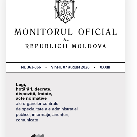
Nr. 363-366
Vineri, 07 august 2026
XXXIII
Legi,
hotărâri, decrete,
dispoziții, tratate,
acte normative
ale organelor centrale
de specialitate ale administrației
publice, informații, anunțuri,
comunicate