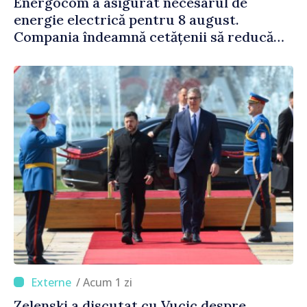
Energocom a asigurat necesarul de
energie electrică pentru 8 august.
Compania îndeamnă cetățenii să reducă
consumul în orele de vârf
/ Acum 1 zi
Zelenski a discutat cu Vucic despre