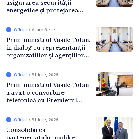
asigurarea securității
energetice și protejarea
resurselor de apă, aprobate
de CNMC
/ Acum 6 zile
Prim-ministrul Vasile Tofan,
în dialog cu reprezentanții
organizațiilor și agențiilor
internaționale din Republica
Moldova
/ 31 Iulie, 2026
Prim-ministrul Vasile Tofan
a avut o convorbire
telefonică cu Premierul
Ucrainei, Sergii Korețkii
/ 31 Iulie, 2026
Consolidarea
parteneriatului moldo-