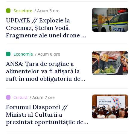
/ Acum 5 ore
UPDATE // Explozie la
Crocmaz, Ștefan Vodă.
Fragmente ale unei drone de
luptă depistate la fața
locului
/ Acum 6 ore
ANSA: Țara de origine a
alimentelor va fi afișată la
raft în mod obligatoriu de
luni, 10 august. Comercianții
riscă amenzi de zeci de mii
/ Acum 7 ore
de lei de lei
Forumul Diasporei //
Ministrul Culturii a
prezintat oportunitățile de
finanțare pentru proiecte