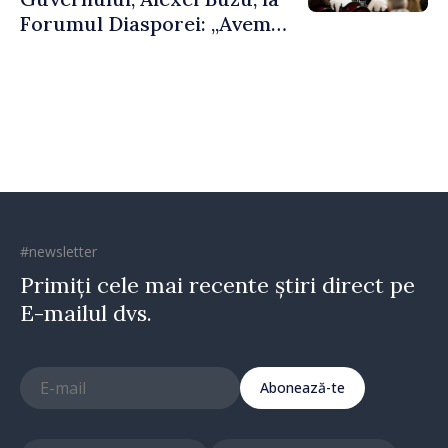
Forumul Diasporei: „Avem
nevoie de fiecare dintre
dumneavoastră pentru a
construi comunități mai
puternice”
#newsletter
Primiți cele mai recente știri direct pe
E-mailul dvs.
Abonează-te