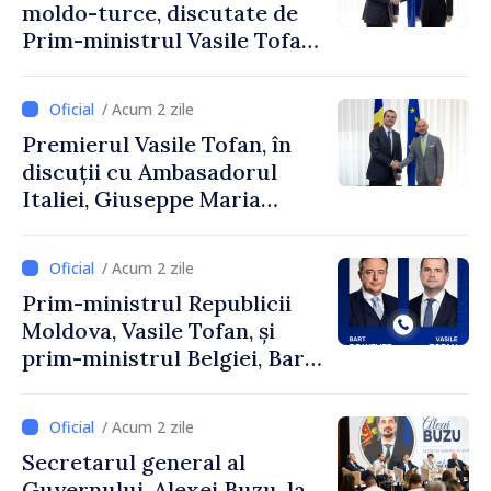
moldo-turce, discutate de
Prim-ministrul Vasile Tofan
și Ambasadorul Turciei,
Uygar Mustafa Sertel
/ Acum 2 zile
Premierul Vasile Tofan, în
discuții cu Ambasadorul
Italiei, Giuseppe Maria
Perricone
/ Acum 2 zile
Prim-ministrul Republicii
Moldova, Vasile Tofan, și
prim-ministrul Belgiei, Bart
De Wever, au discutat
despre parcursul european
/ Acum 2 zile
al Republicii Moldova.
Secretarul general al
Guvernului, Alexei Buzu, la