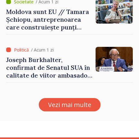
/ Acum 1 zi
Moldova sunt EU // Tamara
Șchiopu, antreprenoarea
care construiește punți
între Marea Britanie și
Republica Moldova
/ Acum 1 zi
Joseph Burkhalter,
confirmat de Senatul SUA în
calitate de viitor ambasador
în Republica Moldova
Vezi mai multe