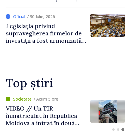
reglementată de o nouă lege
/ 30 Iulie, 2026
Legislația privind
supravegherea firmelor de
investiții a fost armonizată
cu normele UE
Top știri
/ Acum 2 ore
Judocanul Vladimir Iacomi a
cucerit bronzul la Cupa
Europei de tineret de la
Skopje