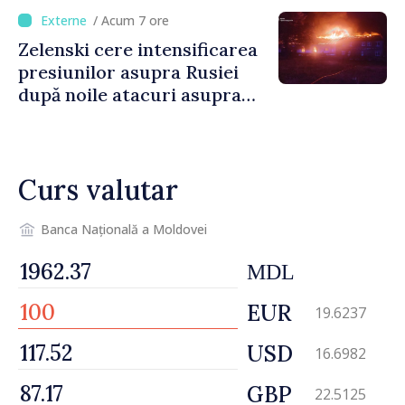
culturale și mobilitatea
/ Acum 7 ore
artiștilor
Zelenski cere intensificarea
presiunilor asupra Rusiei
după noile atacuri asupra
Ucrainei
Curs valutar
Banca Națională a Moldovei
MDL
EUR
19.6237
USD
16.6982
GBP
22.5125