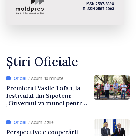
ISSN 2587-389X
E-ISSN 2587-3903
Știri Oficiale
/ Acum 40 minute
Premierul Vasile Tofan, la
festivalul din Sipoteni:
„Guvernul va munci pentru
ca fiecare sat, fiecare
comunitate și toți
/ Acum 2 zile
moldovenii să prospere”
Perspectivele cooperării