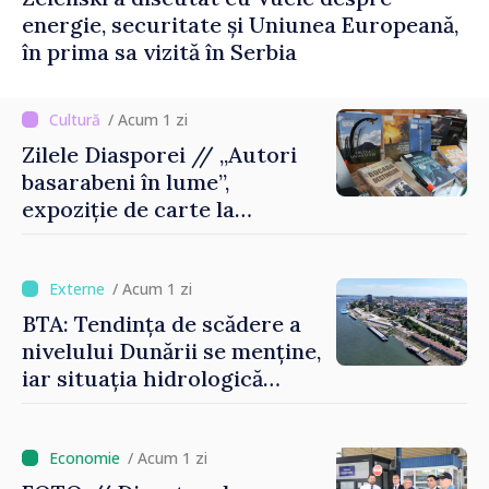
energie, securitate și Uniunea Europeană,
în prima sa vizită în Serbia
/ Acum 1 zi
Zilele Diasporei // „Autori
basarabeni în lume”,
expoziție de carte la
Biblioteca Națională
/ Acum 1 zi
BTA: Tendința de scădere a
nivelului Dunării se menține,
iar situația hidrologică
rămâne dificilă
/ Acum 1 zi