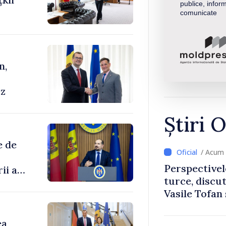
publice, inform
comunicate
n,
cz
Știri O
e de
/ Acum 
Perspectivel
ii au
turce, discu
Vasile Tofan
enilor
Uygar Musta
ea