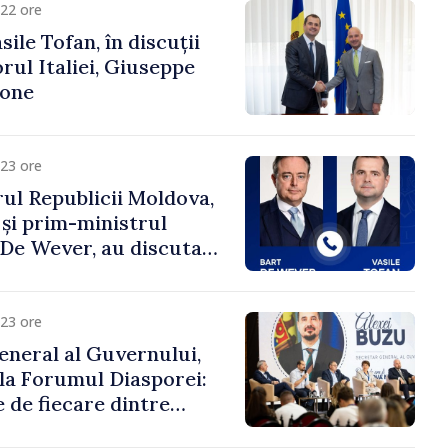
22 ore
ile Tofan, în discuții
ul Italiei, Giuseppe
cone
23 ore
ul Republicii Moldova,
 și prim-ministrul
t De Wever, au discutat
rsul european al
oldova.
23 ore
eneral al Guvernului,
 la Forumul Diasporei:
 de fiecare dintre
ră pentru a construi