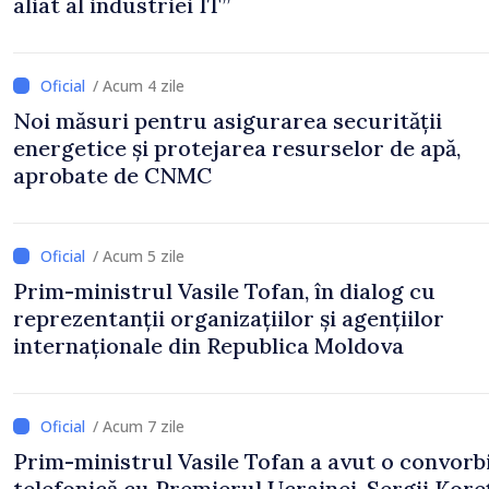
aliat al industriei IT”
/ Acum 4 zile
Noi măsuri pentru asigurarea securității
energetice și protejarea resurselor de apă,
aprobate de CNMC
/ Acum 5 zile
Prim-ministrul Vasile Tofan, în dialog cu
reprezentanții organizațiilor și agențiilor
internaționale din Republica Moldova
/ Acum 7 zile
Prim-ministrul Vasile Tofan a avut o convorb
telefonică cu Premierul Ucrainei, Sergii Koreț