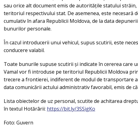
sau orice alt document emis de autoritățile statului străin, c
teritoriul respectivului stat. De asemenea, este necesară d
cumulativ în afara Republicii Moldova, de la data depuneri
bunurilor personale.
În cazul introducerii unui vehicul, supus scutirii, este nec
conducere valabil.
Toate bunurile supuse scutirii și indicate în cererea care u
Vamal vor fi introduse pe teritoriul Republicii Moldova pri
trecere a frontierei, indiferent de modul de transportare a 
data comunicării actului administrativ favorabil, emis de c
Lista obiectelor de uz personal, scutite de achitarea dreptu
în textul Hotărârii:
https://bit.ly/3SSigKo
Foto: Guvern