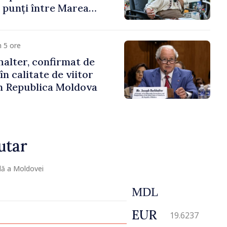
 punți între Marea
Republica Moldova
 5 ore
alter, confirmat de
n calitate de viitor
n Republica Moldova
utar
lă a Moldovei
MDL
EUR
19.6237