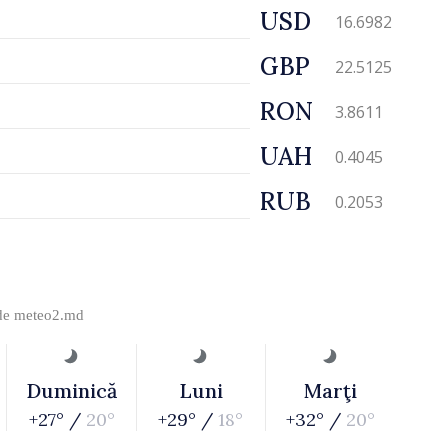
USD
16.6982
GBP
22.5125
RON
3.8611
UAH
0.4045
RUB
0.2053
 de
meteo2.md
Duminică
Luni
Marţi
+27° /
20°
+29° /
18°
+32° /
20°