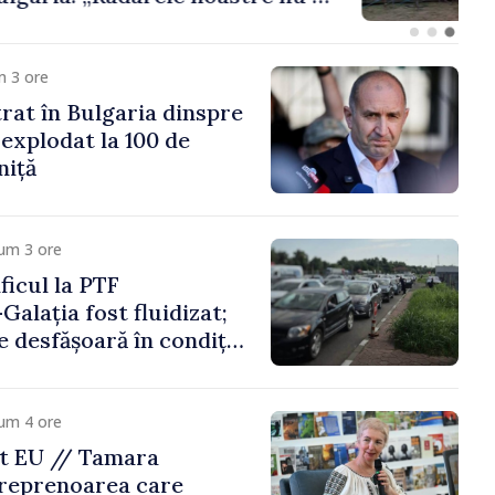
iun vehicul aerian”
m 3 ore
trat în Bulgaria dinspre
 explodat la 100 de
niță
um 3 ore
icul la PTF
Galația fost fluidizat;
e desfășoară în condiții
um 4 ore
t EU // Tamara
treprenoarea care