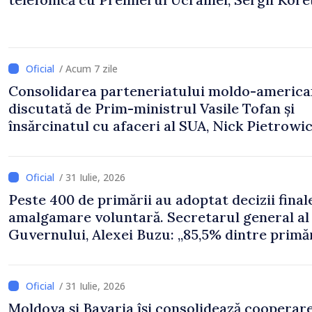
/ Acum 7 zile
Consolidarea parteneriatului moldo-america
discutată de Prim-ministrul Vasile Tofan și
însărcinatul cu afaceri al SUA, Nick Pietrowi
/ 31 Iulie, 2026
Peste 400 de primării au adoptat decizii final
amalgamare voluntară. Secretarul general al
Guvernului, Alexei Buzu: „85,5% dintre primăr
inițiat procesul. Le mulțumim aleșilor locali
pentru că au pus pe primul loc interesul oam
și dezvoltar
/ 31 Iulie, 2026
Moldova și Bavaria își consolidează cooperar