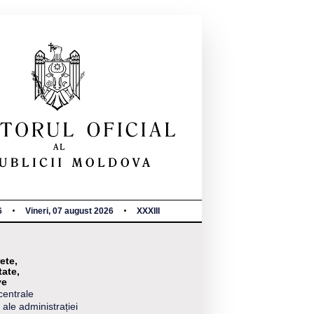
6
Vineri, 07 august 2026
XXXIII
ete,
tate,
ve
centrale
 ale administrației