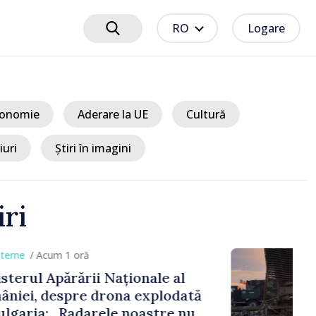
RO
Logare
onomie
Aderare la UE
Cultură
iuri
Știri în imagini
iri
m 1 oră
părării Naționale al
spre drona explodată
 „Radarele noastre nu au