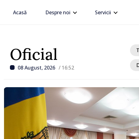
Acasă
Despre noi
Servicii
Oficial
D
08 August, 2026
/ 16:52
/ Acum 36 minute
VIDEO // Călărași forme
mare cluster de amalg
voluntară din Republica