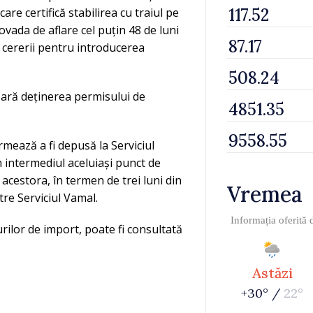
are certifică stabilirea cu traiul pe
ovada de aflare cel puțin 48 de luni
i cererii pentru introducerea
esară deținerea permisului de
rmează a fi depusă la Serviciul
n intermediul aceluiași punct de
acestora, în termen de trei luni din
Vremea
ătre Serviciul Vamal.
Informația oferită
rilor de import, poate fi consultată
Astăzi
+30° /
22°