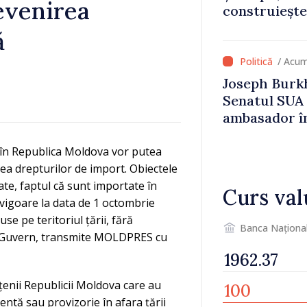
revenirea
construiește
Britanie și 
ă
/ Acum
Joseph Burkh
Senatul SUA î
ambasador î
l în Republica Moldova vor putea
ea drepturilor de import. Obiectele
ate, faptul că sunt importate în
Curs val
 vigoare la data de 1 octombrie
use pe teritoriul țării, fără
Banca Naționa
de Guvern, transmite MOLDPRES cu
țenii Republicii Moldova care au
ntă sau provizorie în afara țării