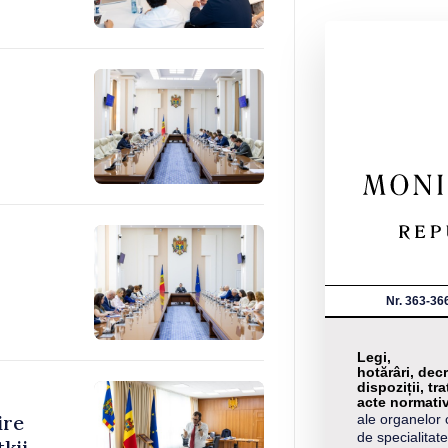
Nr. 363-36
Legi,
hotărâri, decr
dispoziții, tra
acte normati
ire
ale organelor 
de specialitate
kii