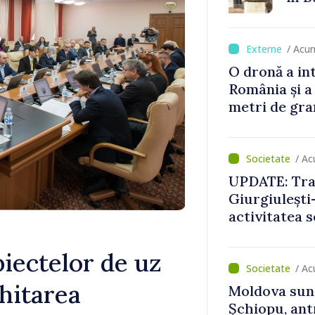
probat
detectat nic
/ Acu
O dronă a in
România și a
metri de gra
/ Ac
UPDATE: Traf
Giurgiulești-
activitatea s
normale
biectelor de uz
/ Ac
chitarea
Moldova sun
Șchiopu, an