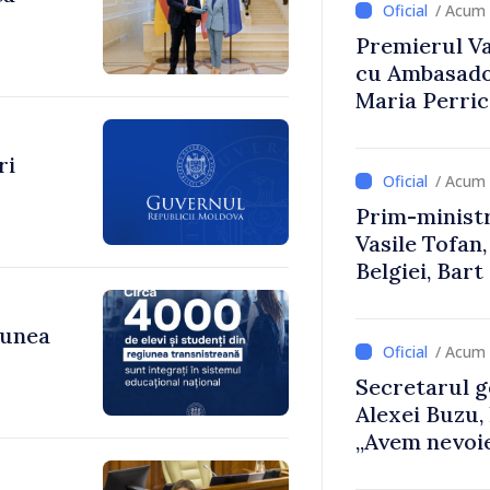
/ Acum 
Premierul Vas
cu Ambasador
Maria Perri
ri
/ Acum 
Prim-ministr
Vasile Tofan,
Belgiei, Bar
despre parcu
Republicii M
iunea
/ Acum 
Secretarul g
Alexei Buzu,
„Avem nevoie
dumneavoast