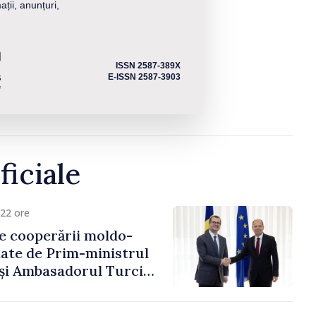
ații, anunțuri,
ISSN 2587-389X
E-ISSN 2587-3903
ficiale
22 ore
e cooperării moldo-
tate de Prim-ministrul
 și Ambasadorul Turciei,
fa Sertel