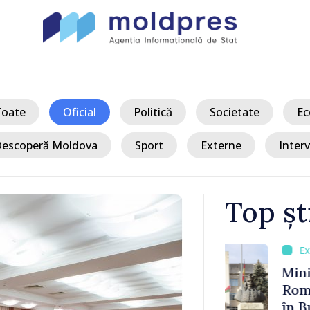
Toate
Oficial
Politică
Societate
Ec
escoperă Moldova
Sport
Externe
Interv
Top șt
/ Acu
ază cel mai
Ministerul A
amare
României, de
 Moldova.
în Bulgaria: