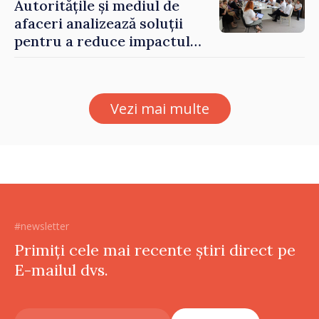
Autoritățile și mediul de
afaceri analizează soluții
pentru a reduce impactul
provocărilor energetice
asupra economiei
Vezi mai multe
#newsletter
Primiți cele mai recente știri direct pe
E-mailul dvs.