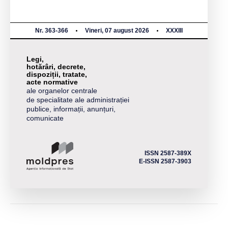
Nr. 363-366
Vineri, 07 august 2026
XXXIII
Legi,
hotărâri, decrete,
dispoziții, tratate,
acte normative
ale organelor centrale
de specialitate ale administrației
publice, informații, anunțuri,
comunicate
ISSN 2587-389X
E-ISSN 2587-3903