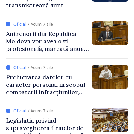
transnistreană sunt
integrați în sistemul
educațional național
/ Acum 7 zile
Antrenorii din Republica
Moldova vor avea o zi
profesională, marcată anual
pe 25 septembrie
/ Acum 7 zile
Prelucrarea datelor cu
caracter personal în scopul
combaterii infracțiunilor,
reglementată de o nouă lege
/ Acum 7 zile
Legislația privind
supravegherea firmelor de