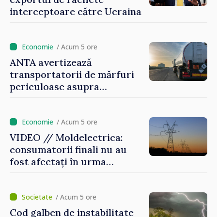
interceptoare către Ucraina
/ Acum 5 ore
ANTA avertizează
transportatorii de mărfuri
periculoase asupra
riscurilor sporite pe timp de
caniculă
/ Acum 5 ore
VIDEO // Moldelectrica:
consumatorii finali nu au
fost afectați în urma
avarierii Liniei Bălți–
Dnestrovsk. Lucrările de
reparație vor fi efectuate în
/ Acum 5 ore
regim prioritar
Cod galben de instabilitate