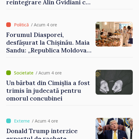
reintegrare Alin Gvidiani cu
reprezentanții Misiunii
Comitetului Internațional al
Crucii Roșii în Moldova
/ Acum 4 ore
Forumul Diasporei,
desfășurat la Chișinău. Maia
Sandu: „Republica Moldova
avansează cu viteză spre UE,
iar diaspora poate juca un
rol important în promovarea
/ Acum 4 ore
și susținerea acestui
Un bărbat din Cimișlia a fost
parcurs”
trimis în judecată pentru
omorul concubinei
/ Acum 4 ore
Donald Trump interzice
exportul de rachete