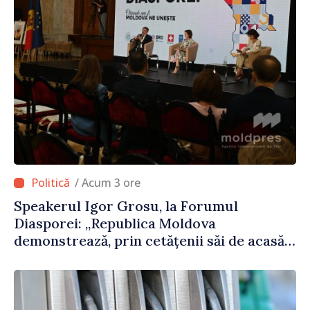
/ Acum 3 ore
Speakerul Igor Grosu, la Forumul
Diasporei: „Republica Moldova
demonstrează, prin cetățenii săi de acasă
și de peste hotare, că merită să devină
parte a marii familii europene”