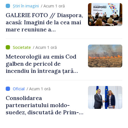
/ Acum 1 oră
GALERIE FOTO // Diaspora,
acasă: Imagini de la cea mai
mare reuniune a
moldovenilor de peste
hotare
/ Acum 1 oră
Meteorologii au emis Cod
galben de pericol de
incendiu în întreaga țară
până pe 14 august
/ Acum 1 oră
Consolidarea
parteneriatului moldo-
suedez, discutată de Prim-
ministrul Vasile Tofan și
Ambasadoarea Suediei,