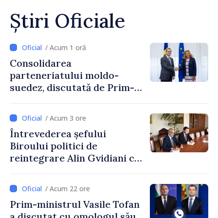
Știri Oficiale
/ Acum 1 oră
Consolidarea
parteneriatului moldo-
suedez, discutată de Prim-
ministrul Vasile Tofan și
Ambasadoarea Suediei,
/ Acum 3 ore
Petra Lärke
Întrevederea șefului
Biroului politici de
reintegrare Alin Gvidiani cu
reprezentanții Misiunii
Comitetului Internațional al
/ Acum 22 ore
Crucii Roșii în Moldova
Prim-ministrul Vasile Tofan
a discutat cu omologul său