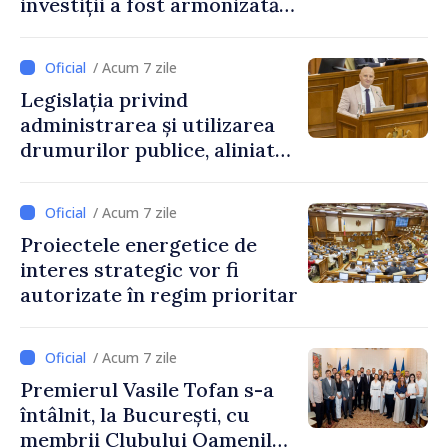
investiții a fost armonizată
cu normele UE
/ Acum 7 zile
Legislația privind
administrarea și utilizarea
drumurilor publice, aliniată
la standardele UE
/ Acum 7 zile
Proiectele energetice de
interes strategic vor fi
autorizate în regim prioritar
/ Acum 7 zile
Premierul Vasile Tofan s-a
întâlnit, la București, cu
membrii Clubului Oamenilor