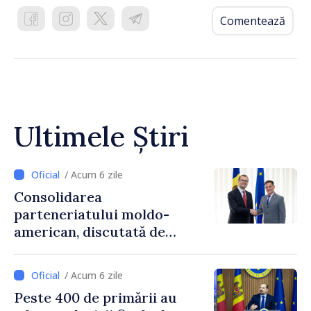
Comentează
Ultimele Știri
/ Acum 6 zile
Consolidarea
parteneriatului moldo-
american, discutată de
Prim-ministrul Vasile Tofan
și însărcinatul cu afaceri al
/ Acum 6 zile
SUA, Nick Pietrowicz
Peste 400 de primării au