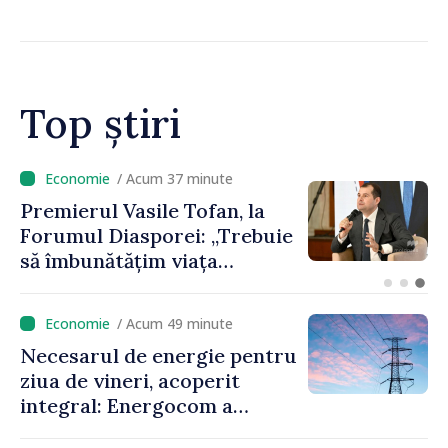
Top știri
/ Acum 20 minute
Un specialist din diaspora își
propune să revină în
Republica Moldova pentru a
contribui la dezvoltarea
registrului naval național
/ Acum 49 minute
Necesarul de energie pentru
ziua de vineri, acoperit
integral: Energocom a
rezervat volumele