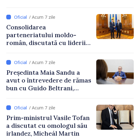
de Afaceri Basarabeni
/ Acum 7 zile
Consolidarea
parteneriatului moldo-
român, discutată cu liderii
Parlamentului României
/ Acum 7 zile
Președinta Maia Sandu a
avut o întrevedere de rămas
bun cu Guido Beltrani,
directorul Biroului de
Cooperare al Elveției în
/ Acum 7 zile
Republica Moldova
Prim-ministrul Vasile Tofan
a discutat cu omologul său
irlandez, Micheál Martin