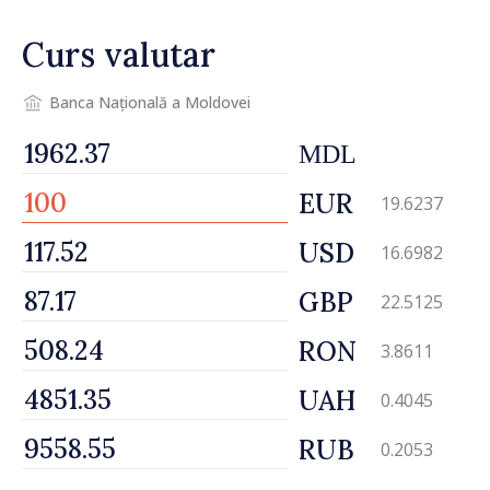
Petra Lärke
Curs valutar
Banca Națională a Moldovei
MDL
EUR
19.6237
USD
16.6982
GBP
22.5125
RON
3.8611
UAH
0.4045
RUB
0.2053