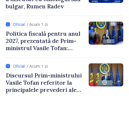
bulgar, Rumen Radev
/ Acum 1 zi
Politica fiscală pentru anul
2027, prezentată de Prim-
ministrul Vasile Tofan:
Reducerea poverii pe muncă,
stimularea investițiilor și o
/ Acum 1 zi
taxare mai echitabilă
Discursul Prim-ministrului
Vasile Tofan referitor la
principalele prevederi ale
politicii fiscale pentru anul
2027