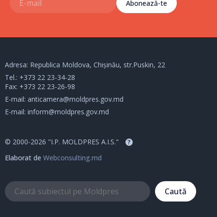
Abonează-te
Adresa: Republica Moldova, Chișinău, str.Puskin, 22
Tel.:
+373 22 23-34-28
Fax: +373 22 23-26-98
E-mail:
anticamera@moldpres.gov.md
E-mail:
inform@moldpres.gov.md
© 2000-2026 "I.P. MOLDPRES A.I.S."
?
Elaborat de
Webconsulting.md
Caută