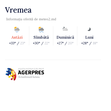
Vremea
Informația oferită de
meteo2.md
Astăzi
Sîmbătă
Duminică
Luni
+33° /
23°
+30° /
22°
+27° /
20°
+28° /
18°