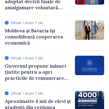
adoptat decizii finale de
amalgamare voluntară.
Secretarul general al
Guvernului, Alexei Buzu:
/ Acum 7 zile
„85,5% dintre primării au
Moldova și Bavaria își
inițiat procesul. Le
consolidează cooperarea
mulțumim aleșilor locali
economică
pentru că au pus pe primul
loc interesul oamenilor și
dezvoltar
/ Acum 7 zile
Guvernul propune măsuri
țintite pentru a opri
practicile de remunerare
exagerată
/ Acum 7 zile
Aproximativ 4 mii de elevi și
studenți din regiunea