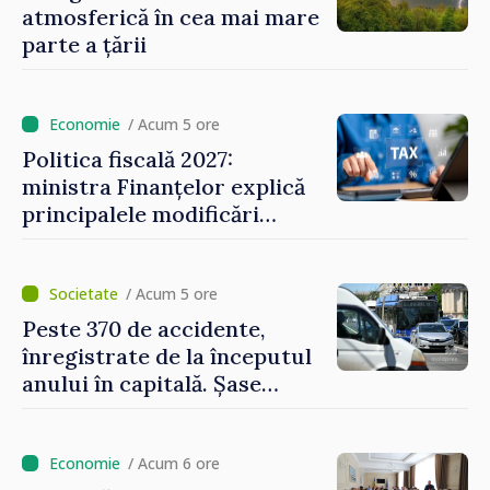
atmosferică în cea mai mare
parte a țării
/ Acum 5 ore
Politica fiscală 2027:
ministra Finanțelor explică
principalele modificări
privind impozitul pe
bunurile imobiliare, taxele
locale și rutiere
/ Acum 5 ore
Peste 370 de accidente,
înregistrate de la începutul
anului în capitală. Șase
persoane și-au pierdut viața
/ Acum 6 ore