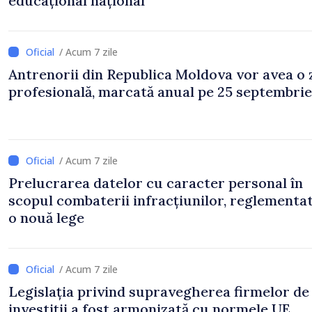
educațional național
/ Acum 7 zile
Antrenorii din Republica Moldova vor avea o 
profesională, marcată anual pe 25 septembrie
/ Acum 7 zile
Prelucrarea datelor cu caracter personal în
scopul combaterii infracțiunilor, reglementa
o nouă lege
/ Acum 7 zile
Legislația privind supravegherea firmelor de
investiții a fost armonizată cu normele UE