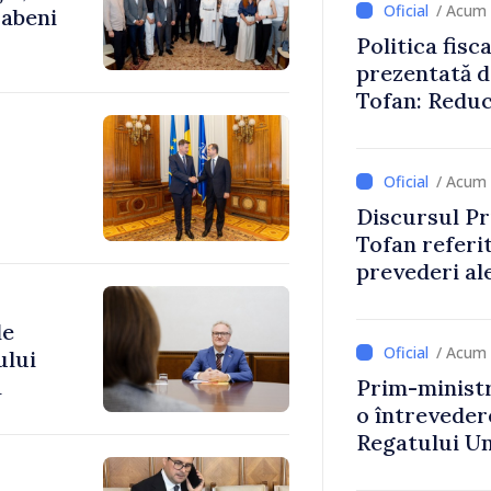
/ Acum 
rabeni
Politica fisc
prezentată d
Tofan: Reduc
stimularea in
mai echitabi
/ Acum 
Discursul Pr
Tofan referit
prevederi ale
anul 2027
de
/ Acum 
ului
a
Prim-ministr
o întrevede
Regatului Uni
Irlandei de 