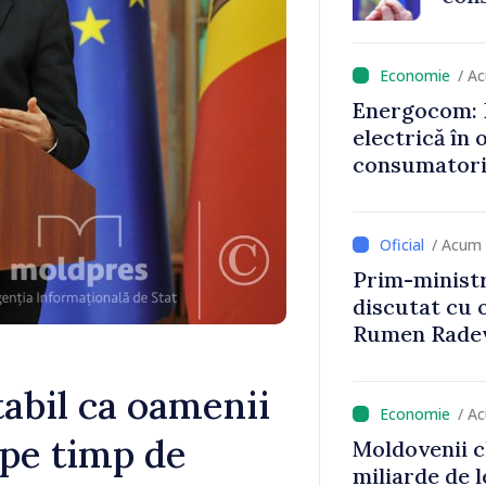
astfel putem
un nivel mai
/ A
Energocom: D
electrică în 
consumatorii
economiseas
/ Acum 
Prim-ministr
discutat cu 
Rumen Rade
abil ca oamenii
/ A
i pe timp de
Moldovenii c
miliarde de l