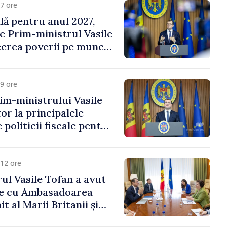
7 ore
ală pentru anul 2027,
e Prim-ministrul Vasile
erea poverii pe muncă,
vestițiilor și o taxare
lă
9 ore
im-ministrului Vasile
or la principalele
 politicii fiscale pentru
12 ore
ul Vasile Tofan a avut
re cu Ambasadoarea
t al Marii Britanii și
Nord, Fern Horine