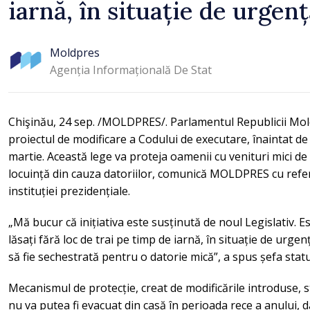
iarnă, în situație de urgenț
Moldpres
Agenția Informațională De Stat
Chişinău, 24 sep. /MOLDPRES/. Parlamentul Republicii Moldo
proiectul de modificare a Codului de executare, înaintat d
martie. Această lege va proteja oamenii cu venituri mici de
locuință din cauza datoriilor, comunică MOLDPRES cu referi
instituției prezidențiale.
„Mă bucur că inițiativa este susținută de noul Legislativ. E
lăsați fără loc de trai pe timp de iarnă, în situație de urgen
să fie sechestrată pentru o datorie mică”, a spus șefa statu
Mecanismul de protecție, creat de modificările introduse, st
nu va putea fi evacuat din casă în perioada rece a anului, 