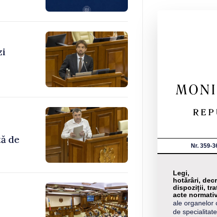
zi
tă de
Nr. 359-3
Legi,
hotărâri, decr
dispoziții, tra
acte normati
ale organelor 
de specialitate