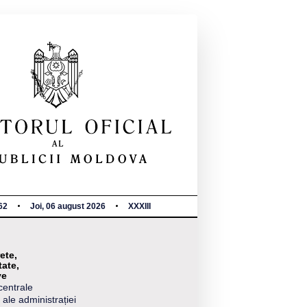
62
Joi, 06 august 2026
XXXIII
ete,
tate,
ve
centrale
 ale administrației