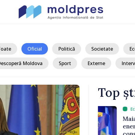
Toate
Oficial
Politică
Societate
Ec
escoperă Moldova
Sport
Externe
Interv
Top șt
/ A
sează în
Maia Sandu e
uropeană.
energetică ș
chează
consumului î