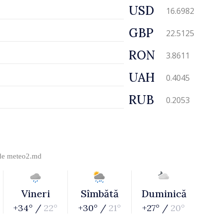
USD
16.6982
GBP
22.5125
RON
3.8611
UAH
0.4045
RUB
0.2053
 de
meteo2.md
Vineri
Sîmbătă
Duminică
+34° /
22°
+30° /
21°
+27° /
20°