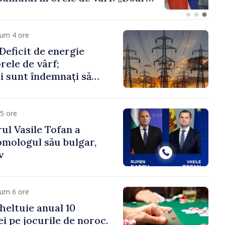
 menține prețurile la
 mic”
cum 4 ore
eficit de energie
orele de vârf;
 sunt îndemnați să
că
5 ore
ul Vasile Tofan a
omologul său bulgar,
v
cum 6 ore
heltuie anual 10
ei pe jocurile de noroc.