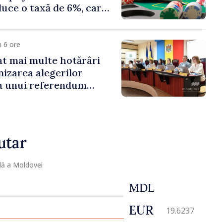
duce o taxă de 6%, care
te 500 de milioane de
 6 ore
t mai multe hotărâri
nizarea alegerilor
i a unui referendum
l Delacău, raionul
utar
lă a Moldovei
MDL
EUR
19.6237