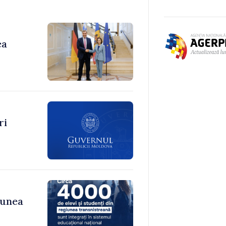
ea
ri
iunea