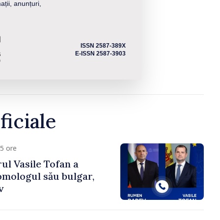
ații, anunțuri,
ISSN 2587-389X
E-ISSN 2587-3903
ficiale
5 ore
ul Vasile Tofan a
omologul său bulgar,
v