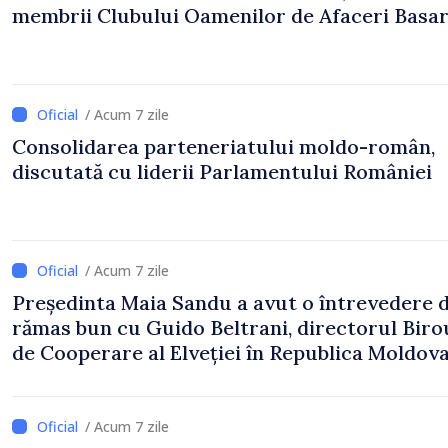
membrii Clubului Oamenilor de Afaceri Basa
/ Acum 7 zile
Consolidarea parteneriatului moldo-român,
discutată cu liderii Parlamentului României
/ Acum 7 zile
Președinta Maia Sandu a avut o întrevedere 
rămas bun cu Guido Beltrani, directorul Biro
de Cooperare al Elveției în Republica Moldov
/ Acum 7 zile