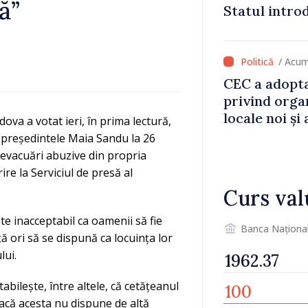
ă”
Statul intro
va aduce pes
lei la buget
/ Acum
CEC a adopta
privind orga
locale noi ș
va a votat ieri, în prima lectură,
local în satu
e președintele Maia Sandu la 26
Anenii Noi
 evacuări abuzive din propria
re la Serviciul de presă al
Curs val
ste inacceptabil ca oamenii să fie
Banca Naționa
ță ori să se dispună ca locuința lor
lui.
abilește, între altele, că cetățeanul
dacă acesta nu dispune de altă