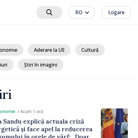
RO
Logare
onomie
Aderare la UE
Cultură
iuri
Știri în imagini
iri
cum 1 oră
xplică actuala criză
i face apel la reducerea
n orele de vârf: „Doar