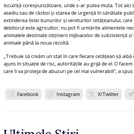
locuință corespunzătoare, unde s-ar putea muta. Tot aici s
asediu sau de război și starea de urgență în sănătate publ
extinderea listei bunurilor și veniturilor cetățeanului, care 
debitorul este agricultor, nu pot fi urmărite alimentele ne
animalele destinate obținerii mijloacelor de subzistență și
animale până la noua recoltă.
„Trebuie să creăm un stat în care fiecare cetățean să aibă o
ajuns în situație de risc, autoritățile au grijă de el. O facem
care îi va proteja de abuzuri pe cei mai vulnerabili”, a spu
Facebook
Instagram
X/Twitter
Ultimele Știri