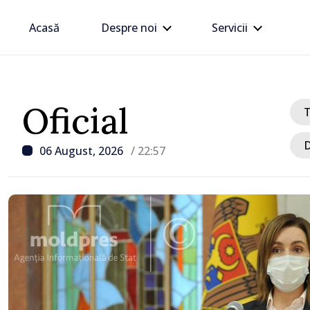
Acasă
Despre noi
Servicii
Oficial
D
06 August, 2026
/ 22:57
/ Acum 37 minute
Republica Moldova avan
procesul de integrare e
Maia Sandu: „Nu ne blo