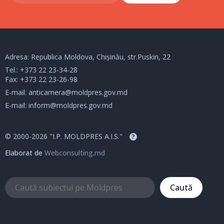
Adresa: Republica Moldova, Chișinău, str.Puskin, 22
Tel.:
+373 22 23-34-28
Fax: +373 22 23-26-98
E-mail:
anticamera@moldpres.gov.md
E-mail:
inform@moldpres.gov.md
© 2000-2026 "I.P. MOLDPRES A.I.S."
?
Elaborat de
Webconsulting.md
Caută