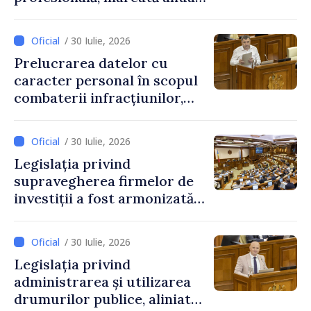
pe 25 septembrie
/ 30 Iulie, 2026
Prelucrarea datelor cu
caracter personal în scopul
combaterii infracțiunilor,
reglementată de o nouă lege
/ 30 Iulie, 2026
Legislația privind
supravegherea firmelor de
investiții a fost armonizată
cu normele UE
/ 30 Iulie, 2026
Legislația privind
administrarea și utilizarea
drumurilor publice, aliniată