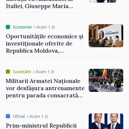
Italiei, Giuseppe Maria
Perricone
/ Acum 1 zi
Oportunitățile economice și
investiționale oferite de
Republica Moldova,
prezentate de vicepremierul
Eugeniu Osmochescu, la
Forumul Diasporei
/ Acum 1 zi
Militarii Armatei Naționale
vor desfășura antrenamente
pentru parada consacrată
Zilei Independenței
/ Acum 1 zi
Prim-ministrul Republicii