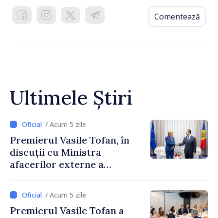
Comentează
Ultimele Știri
/ Acum 5 zile
Premierul Vasile Tofan, în
discuții cu Ministra
afacerilor externe a
Letoniei, Baiba Braže
/ Acum 5 zile
Premierul Vasile Tofan a