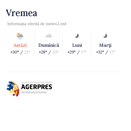
Vremea
Informația oferită de
meteo2.md
Astăzi
Duminică
Luni
Marţi
+30° /
22°
+28° /
20°
+29° /
17°
+32° /
17°