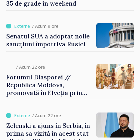
35 de grade în weekend
/ Acum 9 ore
Senatul SUA a adoptat noile
sancțiuni împotriva Rusiei
/ Acum 22 ore
Forumul Diasporei //
Republica Moldova,
promovată în Elveția prin
turism, investiții și
exporturi
/ Acum 22 ore
Zelenski a ajuns în Serbia, în
prima sa vizită în acest stat