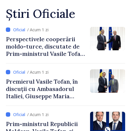
Știri Oficiale
/ Acum 1 zi
Perspectivele cooperării
moldo-turce, discutate de
Prim-ministrul Vasile Tofan
și Ambasadorul Turciei,
Uygar Mustafa Sertel
/ Acum 1 zi
Premierul Vasile Tofan, în
discuții cu Ambasadorul
Italiei, Giuseppe Maria
Perricone
/ Acum 1 zi
Prim-ministrul Republicii