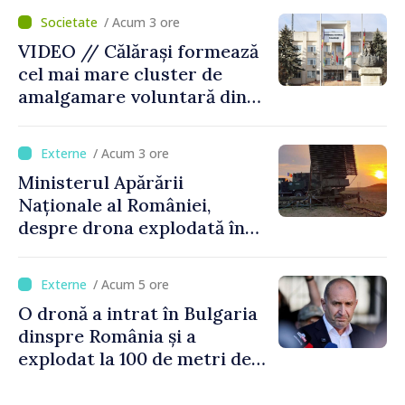
control vamal cu un scanner
/ Acum 3 ore
performant
VIDEO // Călărași formează
cel mai mare cluster de
amalgamare voluntară din
Republica Moldova. Consiliul
orășenesc a aprobat decizia
/ Acum 3 ore
finală
Ministerul Apărării
Naționale al României,
despre drona explodată în
Bulgaria: „Radarele noastre
nu au detectat niciun
/ Acum 5 ore
vehicul aerian”
O dronă a intrat în Bulgaria
dinspre România și a
explodat la 100 de metri de
graniță