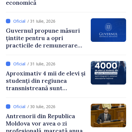
economică
pentru că au pus pe primul
loc interesul oamenilor și
dezvoltar
/ 31 Iulie, 2026
Guvernul propune măsuri
țintite pentru a opri
practicile de remunerare
exagerată
/ 31 Iulie, 2026
Aproximativ 4 mii de elevi și
studenți din regiunea
transnistreană sunt
integrați în sistemul
educațional național
/ 30 Iulie, 2026
Antrenorii din Republica
Moldova vor avea o zi
profesională, marcată anual