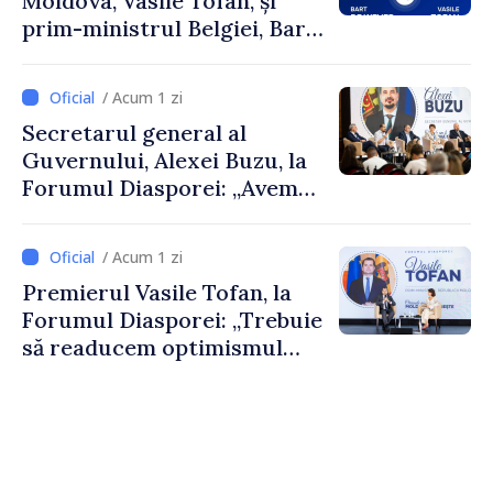
Moldova, Vasile Tofan, și
prim-ministrul Belgiei, Bart
De Wever, au discutat
despre parcursul european
/ Acum 1 zi
al Republicii Moldova.
Secretarul general al
Guvernului, Alexei Buzu, la
Forumul Diasporei: „Avem
nevoie de fiecare dintre
dumneavoastră pentru a
/ Acum 1 zi
construi comunități mai
Premierul Vasile Tofan, la
puternice”
Forumul Diasporei: „Trebuie
să readucem optimismul
oamenilor și încrederea că
Republica Moldova merge în
direcția corectă”