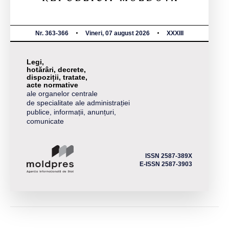
Nr. 363-366
Vineri, 07 august 2026
XXXIII
Legi,
hotărâri, decrete,
dispoziții, tratate,
acte normative
ale organelor centrale
de specialitate ale administrației
publice, informații, anunțuri,
comunicate
ISSN 2587-389X
E-ISSN 2587-3903