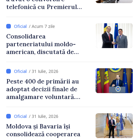
telefonică cu Premierul
Ucrainei, Sergii Korețkii
/ Acum 7 zile
Consolidarea
parteneriatului moldo-
american, discutată de
Prim-ministrul Vasile Tofan
și însărcinatul cu afaceri al
/ 31 Iulie, 2026
SUA, Nick Pietrowicz
Peste 400 de primării au
adoptat decizii finale de
amalgamare voluntară.
Secretarul general al
Guvernului, Alexei Buzu:
/ 31 Iulie, 2026
„85,5% dintre primării au
Moldova și Bavaria își
inițiat procesul. Le
consolidează cooperarea
mulțumim aleșilor locali