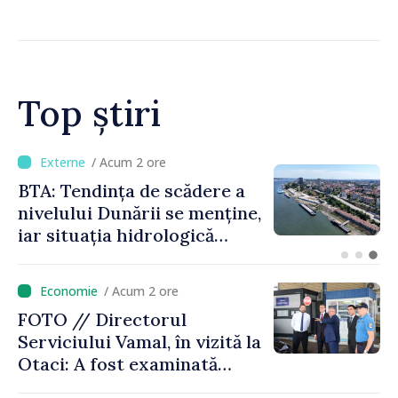
la standardele UE
Top știri
/ Acum 14 minute
Energocom a asigurat
necesarul de energie
electrică pentru 8 august.
Compania îndeamnă
cetățenii să reducă
/ Acum 2 ore
consumul în orele de vârf
FOTO // Directorul
Serviciului Vamal, în vizită la
Otaci: A fost examinată
posibilitatea dotării Zonei de