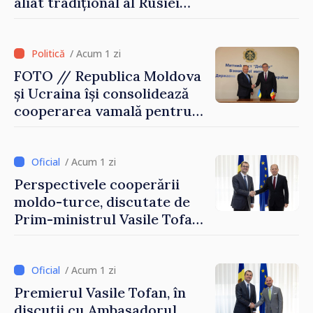
aliat tradițional al Rusiei
după 2022
/ Acum 1 zi
FOTO // Republica Moldova
și Ucraina își consolidează
cooperarea vamală pentru
securizarea frontierei și
integrarea europeană.
Reuniune la Moghiliov-
/ Acum 1 zi
Podolsk
Perspectivele cooperării
moldo-turce, discutate de
Prim-ministrul Vasile Tofan
și Ambasadorul Turciei,
Uygar Mustafa Sertel
/ Acum 1 zi
Premierul Vasile Tofan, în
discuții cu Ambasadorul