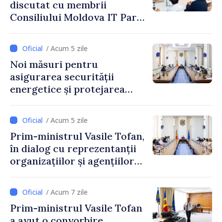
discutat cu membrii
Consiliului Moldova IT Park:
„Guvernul va fi un aliat al
industriei IT”
/ Acum 5 zile
Noi măsuri pentru
asigurarea securității
energetice și protejarea
resurselor de apă, aprobate
de CNMC
/ Acum 5 zile
Prim-ministrul Vasile Tofan,
în dialog cu reprezentanții
organizațiilor și agențiilor
internaționale din Republica
Moldova
/ Acum 7 zile
Prim-ministrul Vasile Tofan
a avut o convorbire