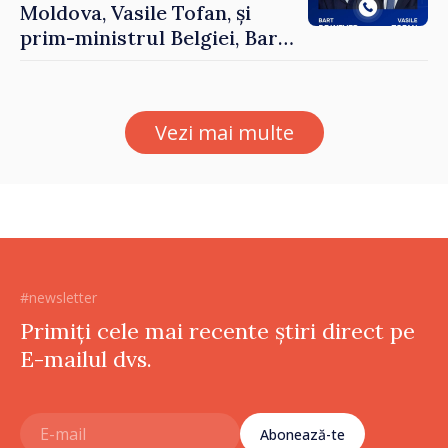
Moldova, Vasile Tofan, și
prim-ministrul Belgiei, Bart
De Wever, au discutat
despre parcursul european
al Republicii Moldova.
Vezi mai multe
#newsletter
Primiți cele mai recente știri direct pe
E-mailul dvs.
Abonează-te