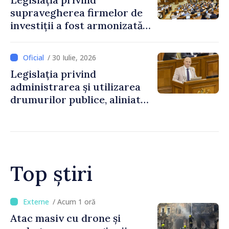
supravegherea firmelor de
investiții a fost armonizată
cu normele UE
/ 30 Iulie, 2026
Legislația privind
administrarea și utilizarea
drumurilor publice, aliniată
la standardele UE
Top știri
/ Acum 1 oră
Orașele din Republica