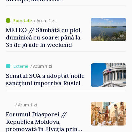
/ Acum 1 zi
METEO // Sâmbătă cu ploi,
duminică cu soare: până la
35 de grade în weekend
/ Acum 1 zi
Senatul SUA a adoptat noile
sancțiuni împotriva Rusiei
/ Acum 1 zi
Forumul Diasporei //
Republica Moldova,
promovată în Elveția prin