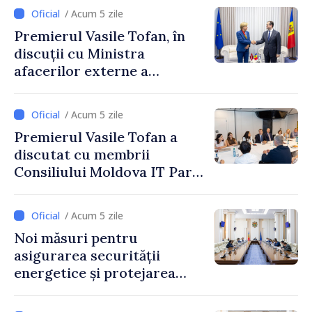
/ Acum 5 zile
Premierul Vasile Tofan, în
discuții cu Ministra
afacerilor externe a
Letoniei, Baiba Braže
/ Acum 5 zile
Premierul Vasile Tofan a
discutat cu membrii
Consiliului Moldova IT Park:
„Guvernul va fi un aliat al
industriei IT”
/ Acum 5 zile
Noi măsuri pentru
asigurarea securității
energetice și protejarea
resurselor de apă, aprobate
de CNMC