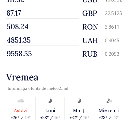
GBP
22.5125
RON
3.8611
UAH
0.4045
RUB
0.2053
Vremea
Informația oferită de
meteo2.md
Astăzi
Luni
Marţi
Miercuri
+26° /
19°
+28° /
16°
+32° /
16°
+28° /
23°