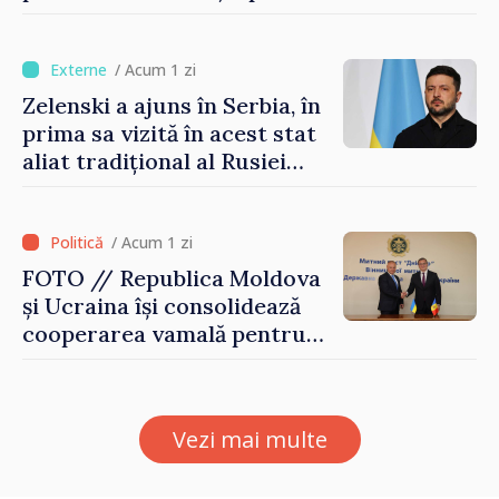
turism, investiții și
exporturi
/ Acum 1 zi
Zelenski a ajuns în Serbia, în
prima sa vizită în acest stat
aliat tradițional al Rusiei
după 2022
/ Acum 1 zi
FOTO // Republica Moldova
și Ucraina își consolidează
cooperarea vamală pentru
securizarea frontierei și
integrarea europeană.
Reuniune la Moghiliov-
Vezi mai multe
Podolsk