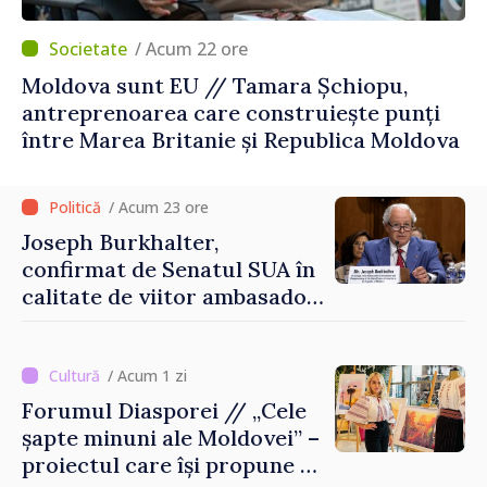
/ Acum 22 ore
Moldova sunt EU // Tamara Șchiopu,
antreprenoarea care construiește punți
între Marea Britanie și Republica Moldova
/ Acum 23 ore
Joseph Burkhalter,
confirmat de Senatul SUA în
calitate de viitor ambasador
în Republica Moldova
/ Acum 1 zi
Forumul Diasporei // „Cele
șapte minuni ale Moldovei” –
proiectul care își propune să