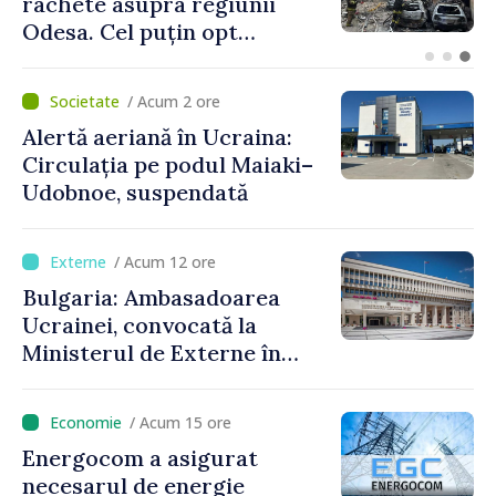
Moldova se pot înscrie în
cursa pentru titlul de
„Capitală Europeană a
Culturii 2033”
/ Acum 2 ore
Alertă aeriană în Ucraina:
Circulația pe podul Maiaki–
Udobnoe, suspendată
/ Acum 12 ore
Bulgaria: Ambasadoarea
Ucrainei, convocată la
Ministerul de Externe în
legătură cu drona prăbușită
/ Acum 15 ore
Energocom a asigurat
necesarul de energie