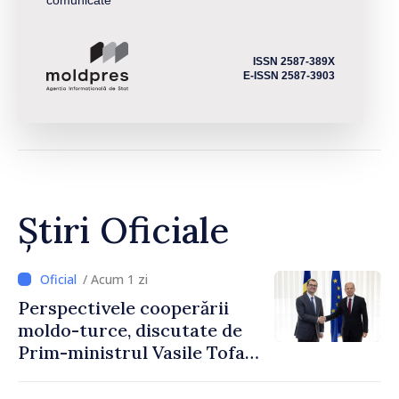
comunicate
ISSN 2587-389X
E-ISSN 2587-3903
Știri Oficiale
/ Acum 1 zi
Perspectivele cooperării
moldo-turce, discutate de
Prim-ministrul Vasile Tofan
și Ambasadorul Turciei,
Uygar Mustafa Sertel