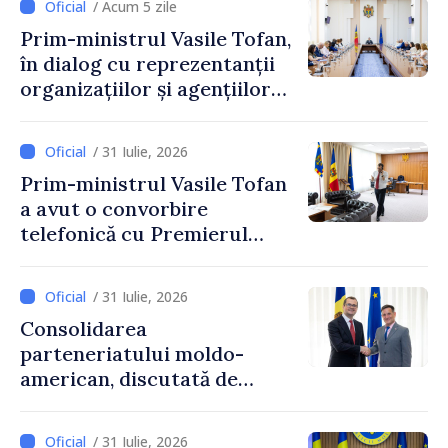
/ Acum 5 zile
Prim-ministrul Vasile Tofan,
în dialog cu reprezentanții
organizațiilor și agențiilor
internaționale din Republica
Moldova
/ 31 Iulie, 2026
Prim-ministrul Vasile Tofan
a avut o convorbire
telefonică cu Premierul
Ucrainei, Sergii Korețkii
/ 31 Iulie, 2026
Consolidarea
parteneriatului moldo-
american, discutată de
Prim-ministrul Vasile Tofan
și însărcinatul cu afaceri al
/ 31 Iulie, 2026