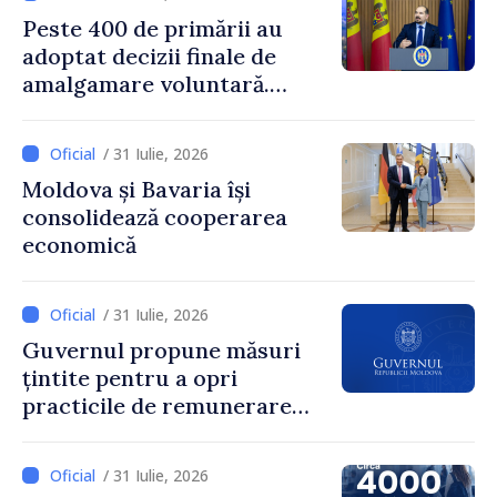
SUA, Nick Pietrowicz
Peste 400 de primării au
adoptat decizii finale de
amalgamare voluntară.
Secretarul general al
Guvernului, Alexei Buzu:
/ 31 Iulie, 2026
„85,5% dintre primării au
Moldova și Bavaria își
inițiat procesul. Le
consolidează cooperarea
mulțumim aleșilor locali
economică
pentru că au pus pe primul
loc interesul oamenilor și
dezvoltar
/ 31 Iulie, 2026
Guvernul propune măsuri
țintite pentru a opri
practicile de remunerare
exagerată
/ 31 Iulie, 2026