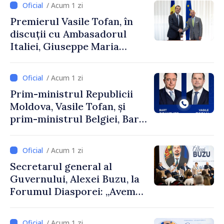
/ Acum 1 zi
Premierul Vasile Tofan, în
discuții cu Ambasadorul
Italiei, Giuseppe Maria
Perricone
/ Acum 1 zi
Prim-ministrul Republicii
Moldova, Vasile Tofan, și
prim-ministrul Belgiei, Bart
De Wever, au discutat
despre parcursul european
/ Acum 1 zi
al Republicii Moldova.
Secretarul general al
Guvernului, Alexei Buzu, la
Forumul Diasporei: „Avem
nevoie de fiecare dintre
dumneavoastră pentru a
/ Acum 1 zi