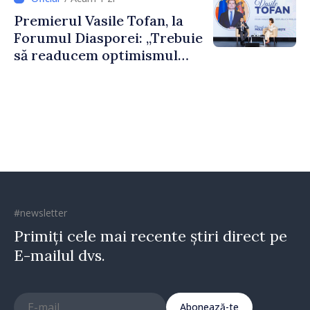
construi comunități mai
Premierul Vasile Tofan, la
puternice”
Forumul Diasporei: „Trebuie
să readucem optimismul
oamenilor și încrederea că
Republica Moldova merge în
direcția corectă”
#newsletter
Primiți cele mai recente știri direct pe
E-mailul dvs.
Abonează-te