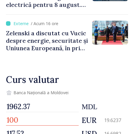
electrică pentru 8 august.
Compania îndeamnă
cetățenii să reducă
/ Acum 16 ore
consumul în orele de vârf
Zelenski a discutat cu Vucic
despre energie, securitate și
Uniunea Europeană, în prima
sa vizită în Serbia
Curs valutar
Banca Națională a Moldovei
MDL
EUR
19.6237
USD
16.6982