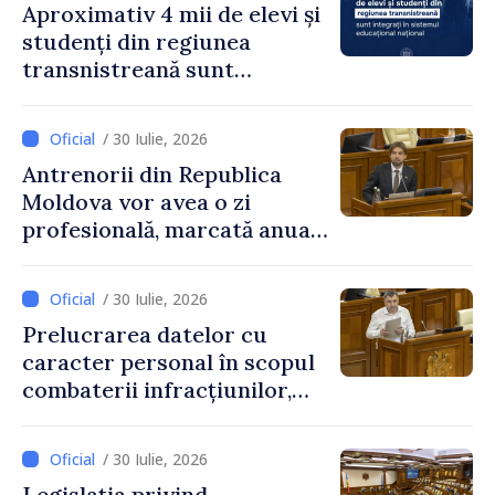
Aproximativ 4 mii de elevi și
studenți din regiunea
transnistreană sunt
integrați în sistemul
educațional național
/ 30 Iulie, 2026
Antrenorii din Republica
Moldova vor avea o zi
profesională, marcată anual
pe 25 septembrie
/ 30 Iulie, 2026
Prelucrarea datelor cu
caracter personal în scopul
combaterii infracțiunilor,
reglementată de o nouă lege
/ 30 Iulie, 2026
Legislația privind