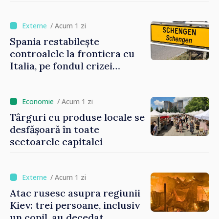
apropie copiii din diaspora
de țara de origine
/ Acum 1 zi
Spania restabilește
controalele la frontiera cu
Italia, pe fondul crizei
migratorii din Ceuta
/ Acum 1 zi
Târguri cu produse locale se
desfășoară în toate
sectoarele capitalei
/ Acum 1 zi
Atac rusesc asupra regiunii
Kiev: trei persoane, inclusiv
un copil, au decedat