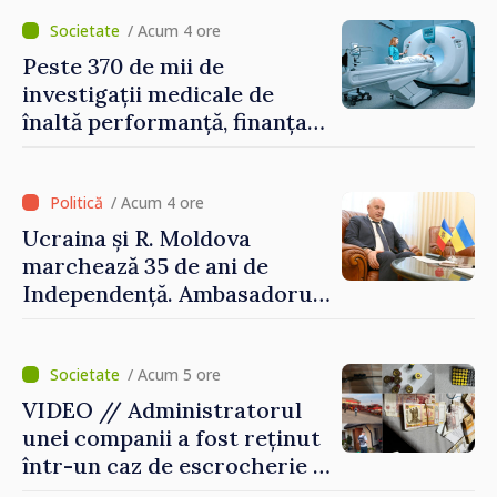
agresiune în Ucraina și
poartă întreaga vină pentru
/ Acum 4 ore
pericolul adus la casele
Peste 370 de mii de
oamenilor noștri”
investigații medicale de
înaltă performanță, finanțate
de asigurarea obligatorie în
prima jumătate a anului
/ Acum 4 ore
Ucraina și R. Moldova
marchează 35 de ani de
Independență. Ambasadorul
Paun Rohovei: „Am
demonstrat tuturor că
suntem rezistenți și știm să
/ Acum 5 ore
ne punctăm prioritățile
VIDEO // Administratorul
pentru viitor”
unei companii a fost reținut
într-un caz de escrocherie și
insolvabilitate intenționată