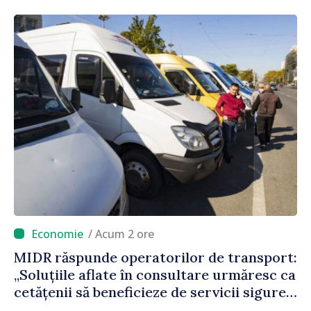
încercări și greșeli – doar astfel puteți
reuși”
/ Acum 2 ore
MIDR răspunde operatorilor de transport:
„Soluțiile aflate în consultare urmăresc ca
cetățenii să beneficieze de servicii sigure,
regulate și accesibile”