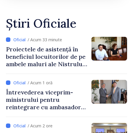
Știri Oficiale
/ Acum 33 minute
Proiectele de asistență în
beneficiul locuitorilor de pe
ambele maluri ale Nistrului
discutate la întrevederea
viceprim-ministrului cu
/ Acum 1 oră
reprezentanta rezidentă a
Întrevederea viceprim-
PNUD în Republica Moldova,
ministrului pentru
Daniela Gasparikova
reintegrare cu ambasadorul
Japoniei în Republica
Moldova
/ Acum 2 ore