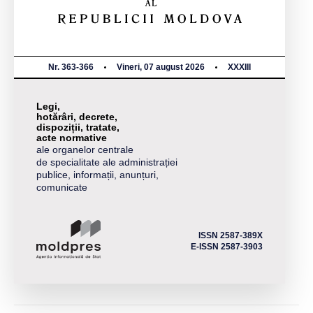
Nr. 363-366
Vineri, 07 august 2026
XXXIII
Legi,
hotărâri, decrete,
dispoziții, tratate,
acte normative
ale organelor centrale
de specialitate ale administrației
publice, informații, anunțuri,
comunicate
ISSN 2587-389X
E-ISSN 2587-3903