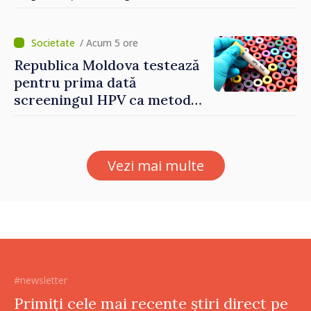
soție cu acid sulfuric
/ Acum 5 ore
Republica Moldova testează
pentru prima dată
screeningul HPV ca metodă
primară pentru depistarea
cancerului de col uterin
Vezi mai multe
#newsletter
Primiți cele mai recente știri direct pe