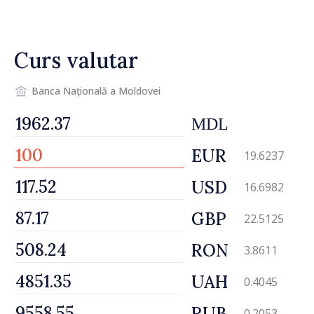
până la +35 de grade Celsius
Curs valutar
Banca Națională a Moldovei
MDL
EUR
19.6237
USD
16.6982
GBP
22.5125
RON
3.8611
UAH
0.4045
RUB
0.2053