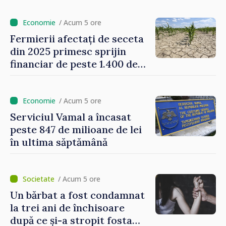
de 5 milioane de lei în
domeniul agricol
/ Acum 5 ore
Fermierii afectați de seceta
din 2025 primesc sprijin
financiar de peste 1.400 de
lei pentru fiecare hectar
/ Acum 5 ore
Serviciul Vamal a încasat
peste 847 de milioane de lei
în ultima săptămână
/ Acum 5 ore
Un bărbat a fost condamnat
la trei ani de închisoare
după ce și-a stropit fosta