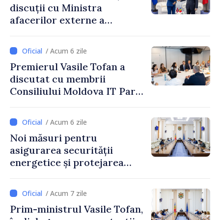
discuții cu Ministra
afacerilor externe a
Letoniei, Baiba Braže
/ Acum 6 zile
Premierul Vasile Tofan a
discutat cu membrii
Consiliului Moldova IT Park:
„Guvernul va fi un aliat al
industriei IT”
/ Acum 6 zile
Noi măsuri pentru
asigurarea securității
energetice și protejarea
resurselor de apă, aprobate
de CNMC
/ Acum 7 zile
Prim-ministrul Vasile Tofan,