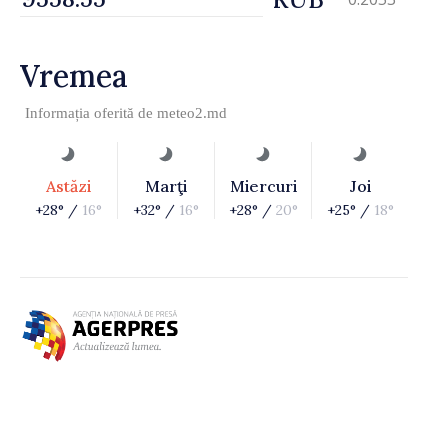
Vremea
Informația oferită de
meteo2.md
Astăzi
Marţi
Miercuri
Joi
+28° /
16°
+32° /
16°
+28° /
20°
+25° /
18°