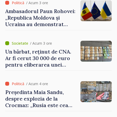
/ Acum 3 ore
Ambasadorul Paun Rohovei:
„Republica Moldova și
Ucraina au demonstrat
performanțe fără precedent
în procesul de integrare
europeană”
/ Acum 3 ore
Un bărbat, reținut de CNA.
Ar fi cerut 30 000 de euro
pentru eliberarea unei
persoane condamnate
/ Acum 4 ore
Președinta Maia Sandu,
despre explozia de la
Crocmaz: „Rusia este cea
care duce războiul de