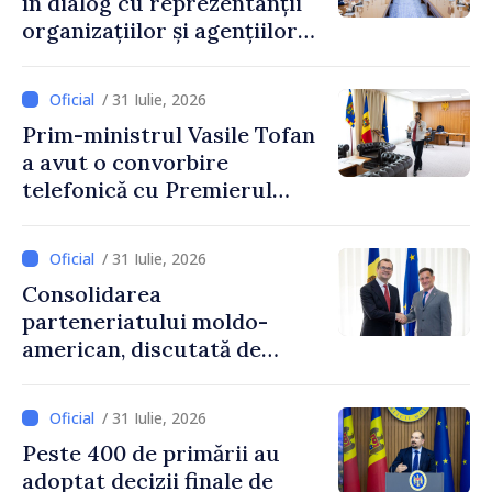
în dialog cu reprezentanții
organizațiilor și agențiilor
internaționale din Republica
Moldova
/ 31 Iulie, 2026
Prim-ministrul Vasile Tofan
a avut o convorbire
telefonică cu Premierul
Ucrainei, Sergii Korețkii
/ 31 Iulie, 2026
Consolidarea
parteneriatului moldo-
american, discutată de
Prim-ministrul Vasile Tofan
și însărcinatul cu afaceri al
/ 31 Iulie, 2026
SUA, Nick Pietrowicz
Peste 400 de primării au
adoptat decizii finale de