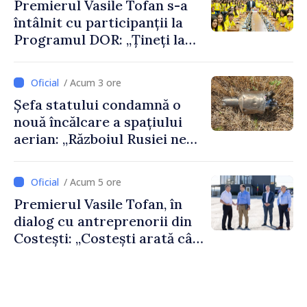
Premierul Vasile Tofan s-a
întâlnit cu participanții la
Programul DOR: „Țineți la
rădăcinile voastre și nu vă
feriți de încercări și greșeli –
/ Acum 3 ore
doar astfel puteți reuși”
Șefa statului condamnă o
nouă încălcare a spațiului
aerian: „Războiul Rusiei ne
afectează direct”
/ Acum 5 ore
Premierul Vasile Tofan, în
dialog cu antreprenorii din
Costești: „Costești arată cât
de mult poate face o
comunitate atunci când
există inițiativă, muncă și
spirit antreprenorial”