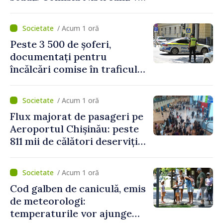
analiza situația hidrologică
/ Acum 1 oră
Peste 3 500 de șoferi,
documentați pentru
încălcări comise în traficul
rutier. Cei mai mulți au
depășit limita de viteză
/ Acum 1 oră
Flux majorat de pasageri pe
Aeroportul Chișinău: peste
811 mii de călători deserviți
în luna iulie
/ Acum 1 oră
Cod galben de caniculă, emis
de meteorologi:
temperaturile vor ajunge