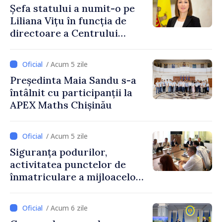
Șefa statului a numit-o pe
Liliana Vițu în funcția de
directoare a Centrului
pentru Comunicare
Strategică și Contracarare a
/ Acum 5 zile
Dezinformării
Președinta Maia Sandu s-a
întâlnit cu participanții la
APEX Maths Chișinău
/ Acum 5 zile
Siguranța podurilor,
activitatea punctelor de
înmatriculare a mijloacelor
de transport și acreditarea
școlilor auto, discutate în
/ Acum 6 zile
cadrul reuniunii experților