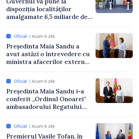
Guvernul va pune la
de profil de pe ambele
dispoziția localităților
maluri ale Nistrului
amalgamate 6,5 miliarde de
lei. Secretarul general al
Guvernului, Alexei Buzu:
/ Acum 6 zile
„Banii sunt disponibili. Acum
Președinta Maia Sandu a
este important ca primăriile
avut astăzi o întrevedere cu
să finalizeze procesul de
ministra afacerilor externe
amalgamare și să
a Letoniei, Baiba Braže
pregătească proiecte clare,
m
/ Acum 6 zile
Președinta Maia Sandu i-a
conferit „Ordinul Onoarei”
ambasadorului Regatului
Țărilor de Jos, Fred Duijn, la
încheierea mandatului
/ Acum 6 zile
Premierul Vasile Tofan, în