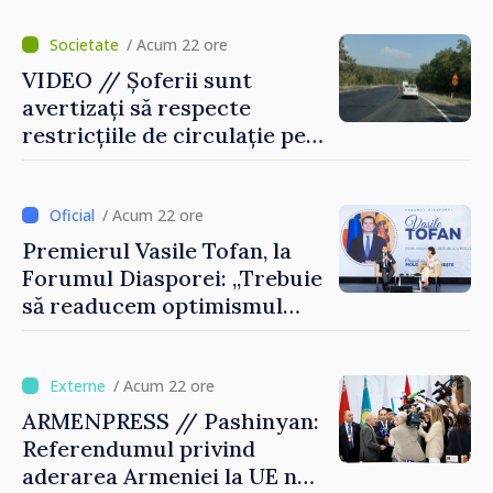
Agenția Executivă pentru
Bulgarii din Străinătate
/ Acum 22 ore
VIDEO // Șoferii sunt
avertizați să respecte
restricțiile de circulație pe
drumul R3, unde se
desfășoară lucrări de
reparație
/ Acum 22 ore
Premierul Vasile Tofan, la
Forumul Diasporei: „Trebuie
să readucem optimismul
oamenilor și încrederea că
Republica Moldova merge în
direcția corectă”
/ Acum 22 ore
ARMENPRESS // Pashinyan:
Referendumul privind
aderarea Armeniei la UE nu