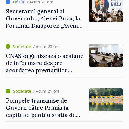
al Republicii Moldova.
/ Acum 20 ore
Secretarul general al
Guvernului, Alexei Buzu, la
Forumul Diasporei: „Avem
nevoie de fiecare dintre
dumneavoastră pentru a
construi comunități mai
/ Acum 20 ore
puternice”
CNAS organizează o sesiune
de informare despre
acordarea prestațiilor
sociale și serviciile
electronice. Cetățenii,
invitați să se înscrie la
/ Acum 21 ore
eveniment
Pompele transmise de
Guvern către Primăria
capitalei pentru stația de
captarea a apei de la Vadul