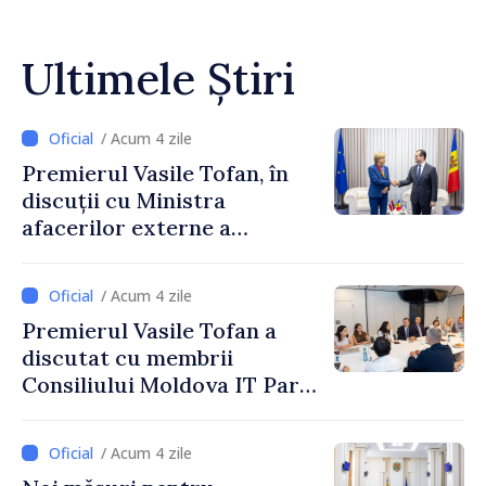
Ultimele Știri
/ Acum 4 zile
Premierul Vasile Tofan, în
discuții cu Ministra
afacerilor externe a
Letoniei, Baiba Braže
/ Acum 4 zile
Premierul Vasile Tofan a
discutat cu membrii
Consiliului Moldova IT Park:
„Guvernul va fi un aliat al
industriei IT”
/ Acum 4 zile