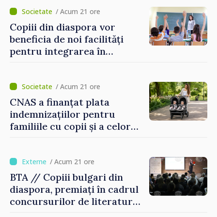
lui Vodă au fost instalate și
puse în funcțiune
/ Acum 21 ore
Copiii din diaspora vor
beneficia de noi facilități
pentru integrarea în
sistemul educațional din
Republica Moldova
/ Acum 21 ore
CNAS a finanțat plata
indemnizațiilor pentru
familiile cu copii și a celor
pentru incapacitate
temporară de muncă
/ Acum 21 ore
BTA // Copiii bulgari din
diaspora, premiați în cadrul
concursurilor de literatură,
artă și muzică organizate de