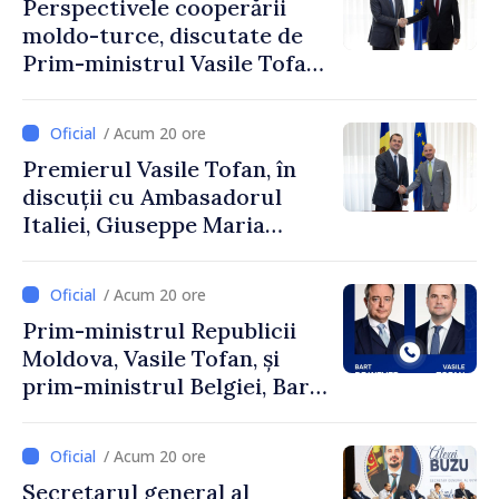
Perspectivele cooperării
moldo-turce, discutate de
Prim-ministrul Vasile Tofan
și Ambasadorul Turciei,
Uygar Mustafa Sertel
/ Acum 20 ore
Premierul Vasile Tofan, în
discuții cu Ambasadorul
Italiei, Giuseppe Maria
Perricone
/ Acum 20 ore
Prim-ministrul Republicii
Moldova, Vasile Tofan, și
prim-ministrul Belgiei, Bart
De Wever, au discutat
despre parcursul european
/ Acum 20 ore
al Republicii Moldova.
Secretarul general al