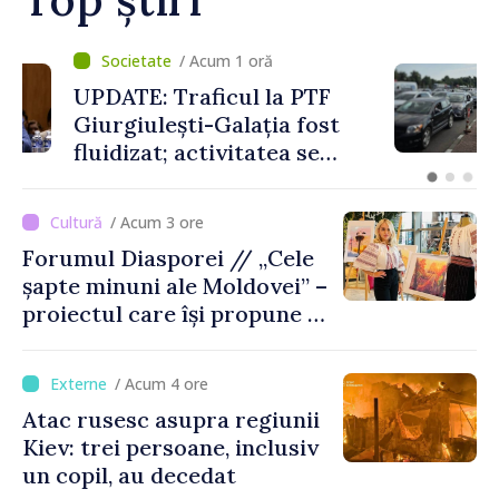
/ Acum 1 oră
UPDATE: Traficul la PTF
Giurgiulești-Galația fost
fluidizat; activitatea se
desfășoară în condiții
normale
/ Acum 3 ore
Forumul Diasporei // „Cele
șapte minuni ale Moldovei” –
proiectul care își propune să
apropie copiii din diaspora
de țara de origine
/ Acum 4 ore
Atac rusesc asupra regiunii
Kiev: trei persoane, inclusiv
un copil, au decedat