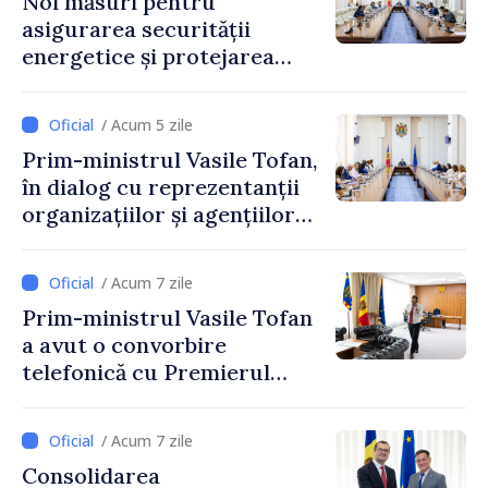
Noi măsuri pentru
asigurarea securității
energetice și protejarea
resurselor de apă, aprobate
de CNMC
/ Acum 5 zile
Prim-ministrul Vasile Tofan,
în dialog cu reprezentanții
organizațiilor și agențiilor
internaționale din Republica
Moldova
/ Acum 7 zile
Prim-ministrul Vasile Tofan
a avut o convorbire
telefonică cu Premierul
Ucrainei, Sergii Korețkii
/ Acum 7 zile
Consolidarea