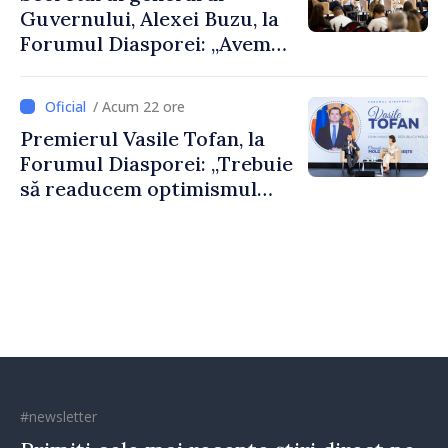
Guvernului, Alexei Buzu, la
Forumul Diasporei: „Avem
nevoie de fiecare dintre
dumneavoastră pentru a
/ Acum 22 ore
construi comunități mai
Premierul Vasile Tofan, la
puternice”
Forumul Diasporei: „Trebuie
să readucem optimismul
oamenilor și încrederea că
Republica Moldova merge în
direcția corectă”
#newsletter