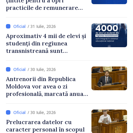
țintite pentru a opri
practicile de remunerare
exagerată
/ 31 Iulie, 2026
Aproximativ 4 mii de elevi și
studenți din regiunea
transnistreană sunt
integrați în sistemul
educațional național
/ 30 Iulie, 2026
Antrenorii din Republica
Moldova vor avea o zi
profesională, marcată anual
pe 25 septembrie
/ 30 Iulie, 2026
Prelucrarea datelor cu
caracter personal în scopul