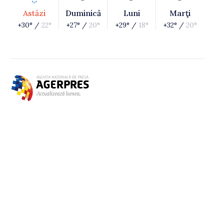
Astăzi
Duminică
Luni
Marţi
+30° /
22°
+27° /
20°
+29° /
18°
+32° /
20°