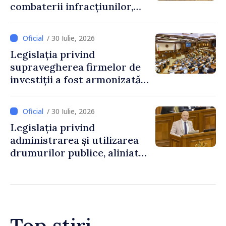
combaterii infracțiunilor,
reglementată de o nouă lege
/ 30 Iulie, 2026
Legislația privind
supravegherea firmelor de
investiții a fost armonizată
cu normele UE
/ 30 Iulie, 2026
Legislația privind
administrarea și utilizarea
drumurilor publice, aliniată
la standardele UE
Top știri