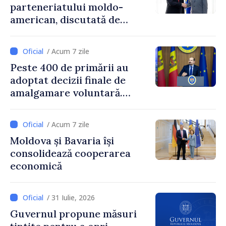
parteneriatului moldo-
american, discutată de
Prim-ministrul Vasile Tofan
și însărcinatul cu afaceri al
/ Acum 7 zile
SUA, Nick Pietrowicz
Peste 400 de primării au
adoptat decizii finale de
amalgamare voluntară.
Secretarul general al
Guvernului, Alexei Buzu:
/ Acum 7 zile
„85,5% dintre primării au
Moldova și Bavaria își
inițiat procesul. Le
consolidează cooperarea
mulțumim aleșilor locali
economică
pentru că au pus pe primul
loc interesul oamenilor și
dezvoltar
/ 31 Iulie, 2026
Guvernul propune măsuri