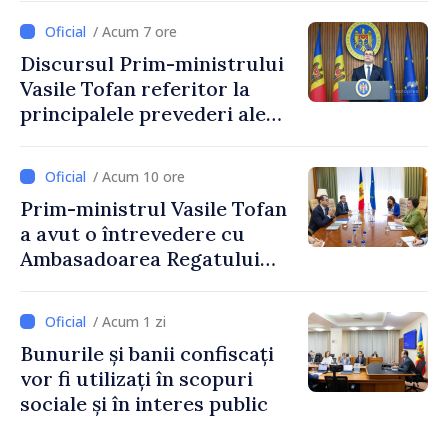
stimularea investițiilor și o
/ Acum 7 ore
taxare mai echitabilă
Discursul Prim-ministrului
Vasile Tofan referitor la
principalele prevederi ale
politicii fiscale pentru anul
2027
/ Acum 10 ore
Prim-ministrul Vasile Tofan
a avut o întrevedere cu
Ambasadoarea Regatului
Unit al Marii Britanii și
Irlandei de Nord, Fern
/ Acum 1 zi
Horine
Bunurile și banii confiscați
vor fi utilizați în scopuri
sociale și în interes public