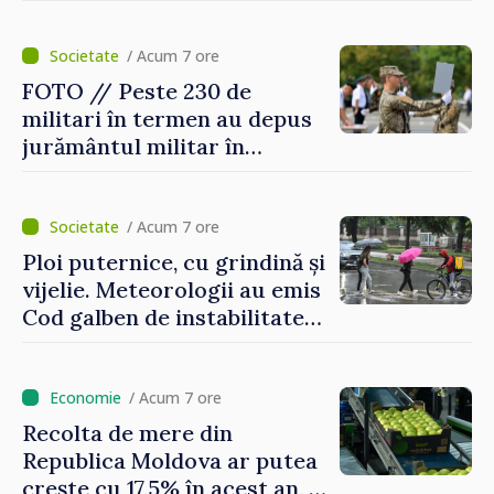
Internaționale de Reclamații
pentru Ucraina, publicată în
Monitorul Oficial
/ Acum 7 ore
FOTO // Peste 230 de
militari în termen au depus
jurământul militar în
garnizoana Chișinău
/ Acum 7 ore
Ploi puternice, cu grindină și
vijelie. Meteorologii au emis
Cod galben de instabilitate
atmosferică
/ Acum 7 ore
Recolta de mere din
Republica Moldova ar putea
crește cu 17,5% în acest an, în