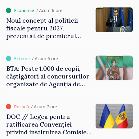
de milioane de lei îi lăsăm
oamenilor”
/ Acum 6 ore
Noul concept al politicii
fiscale pentru 2027,
prezentat de premierul
Vasile Tofan: „Taxăm mai
puțin munca, stimulăm
investițiile, taxăm viciile și
/ Acum 6 ore
echilibrăm taxarea
BTA: Peste 1.000 de copii,
consumului”
câștigători ai concursurilor
organizate de Agenția de
Stat pentru Bulgarii din
Străinătate, vor fi premiați
/ Acum 7 ore
DOC // Legea pentru
ratificarea Convenției
privind instituirea Comisiei