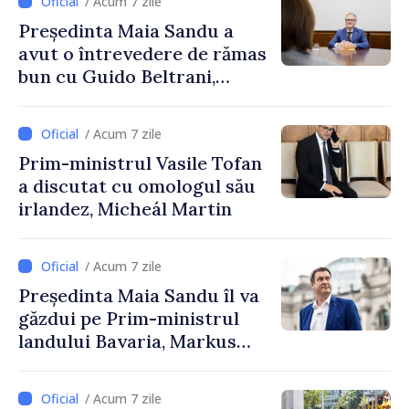
/ Acum 7 zile
Președinta Maia Sandu a
avut o întrevedere de rămas
bun cu Guido Beltrani,
directorul Biroului de
Cooperare al Elveției în
/ Acum 7 zile
Republica Moldova
Prim-ministrul Vasile Tofan
a discutat cu omologul său
irlandez, Micheál Martin
/ Acum 7 zile
Președinta Maia Sandu îl va
găzdui pe Prim-ministrul
landului Bavaria, Markus
Söder
/ Acum 7 zile