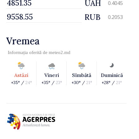
UAH
0.4045
RUB
0.2053
Vremea
Informația oferită de
meteo2.md
Astăzi
Vineri
Sîmbătă
Duminică
+35° /
24°
+35° /
23°
+30° /
21°
+28° /
21°