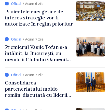
/ Acum 6 zile
Proiectele energetice de
interes strategic vor fi
autorizate în regim prioritar
/ Acum 7 zile
Premierul Vasile Tofan s-a
întâlnit, la București, cu
membrii Clubului Oamenilor
de Afaceri Basarabeni
/ Acum 7 zile
Consolidarea
parteneriatului moldo-
român, discutată cu liderii
Parlamentului României