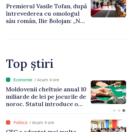
Premierul Vasile Tofan, după
întrevederea cu omologul
său român, Ilie Bolojan: „Ne
dorim să transformăm
apropierea dintre țările
noastre în mai multe
investiții și oportunități
pentru oameni”
Top știri
/ Acum 4 ore
Moldovenii cheltuie anual 10
miliarde de lei pe jocurile de
noroc. Statul introduce o
taxă de 6%, care va aduce
peste 500 de milioane de lei
/ Acum 4 ore
la buget
CEC a adoptat mai multe