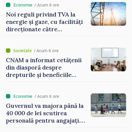
/ Acum 6 ore
Noi reguli privind TVA la
energie și gaze, cu facilități
direcționate către
consumatorii vulnerabili
/ Acum 6 ore
CNAM a informat cetățenii
din diasporă despre
drepturile și beneficiile
asigurării medicale
/ Acum 6 ore
Guvernul va majora până la
40 000 de lei scutirea
personală pentru angajați.
Vasile Tofan: „Aproape 800