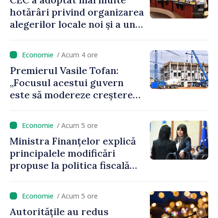
hotărâri privind organizarea
alegerilor locale noi și a unui
referendum local în satul
Delacău, raionul Anenii Noi
/ Acum 4 ore
Premierul Vasile Tofan:
„Focusul acestui guvern
este să modereze creșterea
prețurilor la imobiliare”
/ Acum 5 ore
Ministra Finanțelor explică
principalele modificări
propuse la politica fiscală
2027 privind impozitul pe
venit
/ Acum 5 ore
Autoritățile au redus