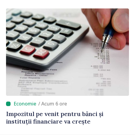
stimularea investițiilor și o taxare mai
echitabilă
/ Acum 6 ore
Impozitul pe venit pentru bănci și
instituții financiare va crește