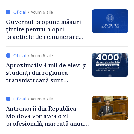
/ Acum 6 zile
Guvernul propune măsuri
țintite pentru a opri
practicile de remunerare
exagerată
/ Acum 6 zile
Aproximativ 4 mii de elevi și
studenți din regiunea
transnistreană sunt
integrați în sistemul
educațional național
/ Acum 6 zile
Antrenorii din Republica
Moldova vor avea o zi
profesională, marcată anual
pe 25 septembrie