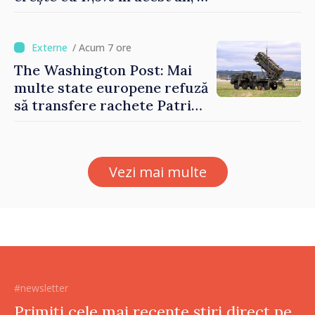
timp ce producția din UE
este estimată în scădere
/ Acum 7 ore
The Washington Post: Mai
multe state europene refuză
să transfere rachete Patriot
Ucrainei
Vezi mai multe
#newsletter
Primiți cele mai recente știri direct pe