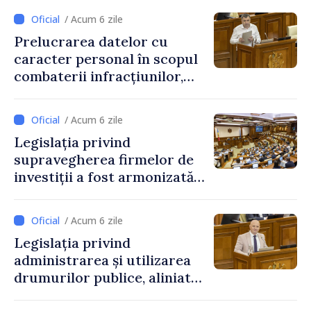
/ Acum 6 zile
Prelucrarea datelor cu
caracter personal în scopul
combaterii infracțiunilor,
reglementată de o nouă lege
/ Acum 6 zile
Legislația privind
supravegherea firmelor de
investiții a fost armonizată
cu normele UE
/ Acum 6 zile
Legislația privind
administrarea și utilizarea
drumurilor publice, aliniată
la standardele UE