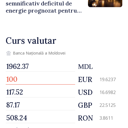
semnificativ deficitul de
energie prognozat pentru
astăzi
Curs valutar
Banca Națională a Moldovei
MDL
EUR
19.6237
USD
16.6982
GBP
22.5125
RON
3.8611