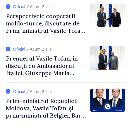
comunitate și toți
/ Acum 2 zile
moldovenii să prospere”
Perspectivele cooperării
moldo-turce, discutate de
Prim-ministrul Vasile Tofan
și Ambasadorul Turciei,
Uygar Mustafa Sertel
/ Acum 2 zile
Premierul Vasile Tofan, în
discuții cu Ambasadorul
Italiei, Giuseppe Maria
Perricone
/ Acum 2 zile
Prim-ministrul Republicii
Moldova, Vasile Tofan, și
prim-ministrul Belgiei, Bart
De Wever, au discutat
despre parcursul european