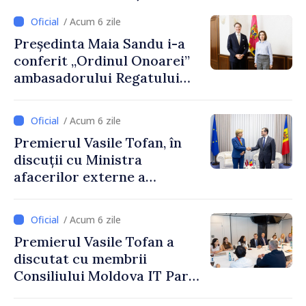
/ Acum 6 zile
Președinta Maia Sandu i-a
conferit „Ordinul Onoarei”
ambasadorului Regatului
Țărilor de Jos, Fred Duijn, la
încheierea mandatului
/ Acum 6 zile
Premierul Vasile Tofan, în
discuții cu Ministra
afacerilor externe a
Letoniei, Baiba Braže
/ Acum 6 zile
Premierul Vasile Tofan a
discutat cu membrii
Consiliului Moldova IT Park:
„Guvernul va fi un aliat al