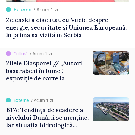
/ Acum 1 zi
Zelenski a discutat cu Vucic despre
energie, securitate și Uniunea Europeană,
în prima sa vizită în Serbia
/ Acum 1 zi
Zilele Diasporei // „Autori
basarabeni în lume”,
expoziție de carte la
Biblioteca Națională
/ Acum 1 zi
BTA: Tendința de scădere a
nivelului Dunării se menține,
iar situația hidrologică
rămâne dificilă