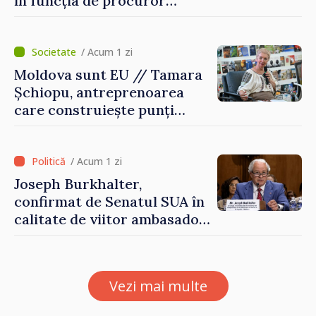
în funcția de procuror
general al Statelor Unite
/ Acum 1 zi
Moldova sunt EU // Tamara
Șchiopu, antreprenoarea
care construiește punți
între Marea Britanie și
Republica Moldova
/ Acum 1 zi
Joseph Burkhalter,
confirmat de Senatul SUA în
calitate de viitor ambasador
în Republica Moldova
Vezi mai multe