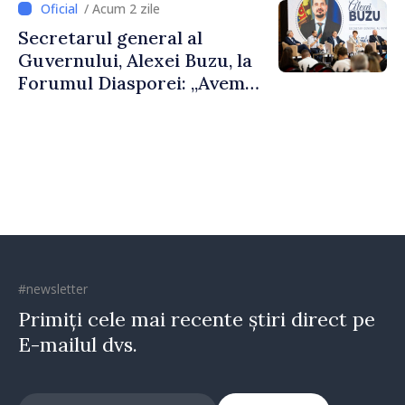
/ Acum 2 zile
al Republicii Moldova.
Secretarul general al
Guvernului, Alexei Buzu, la
Forumul Diasporei: „Avem
nevoie de fiecare dintre
dumneavoastră pentru a
construi comunități mai
puternice”
#newsletter
Primiți cele mai recente știri direct pe
E-mailul dvs.