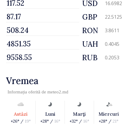
USD
16.6982
GBP
22.5125
RON
3.8611
UAH
0.4045
RUB
0.2053
Vremea
Informația oferită de
meteo2.md
Astăzi
Luni
Marţi
Miercuri
+26° /
19°
+28° /
16°
+32° /
16°
+28° /
21°