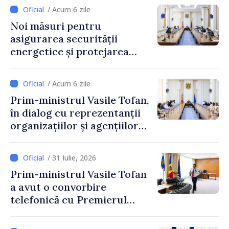
industriei IT”
/ Acum 6 zile
Noi măsuri pentru
asigurarea securității
energetice și protejarea
resurselor de apă, aprobate
de CNMC
/ Acum 6 zile
Prim-ministrul Vasile Tofan,
în dialog cu reprezentanții
organizațiilor și agențiilor
internaționale din Republica
Moldova
/ 31 Iulie, 2026
Prim-ministrul Vasile Tofan
a avut o convorbire
telefonică cu Premierul
Ucrainei, Sergii Korețkii