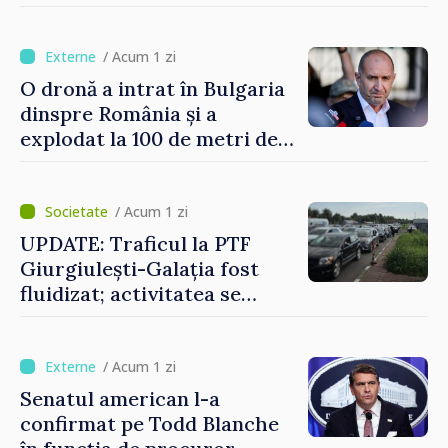
Bulgaria: „Radarele noastre
nu au detectat niciun
vehicul aerian”
/ Acum 1 zi
O dronă a intrat în Bulgaria
dinspre România și a
explodat la 100 de metri de
graniță
/ Acum 1 zi
UPDATE: Traficul la PTF
Giurgiulești-Galația fost
fluidizat; activitatea se
desfășoară în condiții
normale
/ Acum 1 zi
Senatul american l-a
confirmat pe Todd Blanche