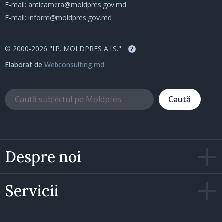
E-mail:
anticamera@moldpres.gov.md
E-mail:
inform@moldpres.gov.md
© 2000-2026 "I.P. MOLDPRES A.I.S."
?
Elaborat de
Webconsulting.md
Caută
Despre noi
Servicii