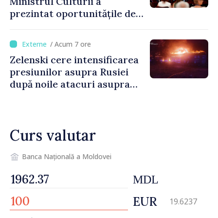
Ministrul Culturii a
prezintat oportunitățile de
finanțare pentru proiecte
culturale și mobilitatea
/ Acum 7 ore
artiștilor
Zelenski cere intensificarea
presiunilor asupra Rusiei
după noile atacuri asupra
Ucrainei
Curs valutar
Banca Națională a Moldovei
MDL
EUR
19.6237