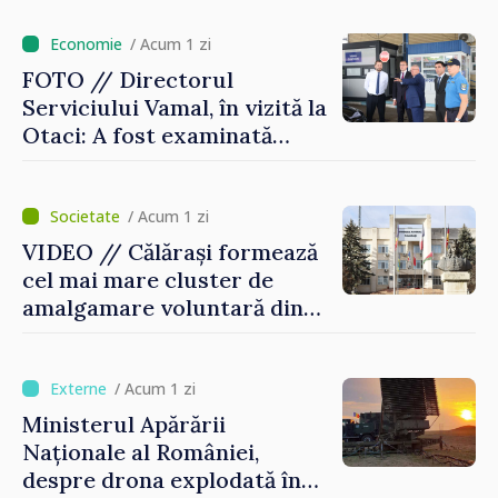
/ Acum 1 zi
FOTO // Directorul
Serviciului Vamal, în vizită la
Otaci: A fost examinată
posibilitatea dotării Zonei de
control vamal cu un scanner
performant
/ Acum 1 zi
VIDEO // Călărași formează
cel mai mare cluster de
amalgamare voluntară din
Republica Moldova. Consiliul
orășenesc a aprobat decizia
finală
/ Acum 1 zi
Ministerul Apărării
Naționale al României,
despre drona explodată în