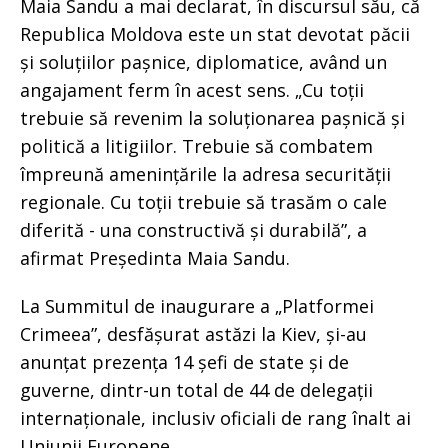
Maia Sandu a mai declarat, în discursul său, că
Republica Moldova este un stat devotat păcii
și soluțiilor pașnice, diplomatice, având un
angajament ferm în acest sens. „Cu toții
trebuie să revenim la soluționarea pașnică și
politică a litigiilor. Trebuie să combatem
împreună amenințările la adresa securității
regionale. Cu toții trebuie să trasăm o cale
diferită - una constructivă și durabilă”, a
afirmat Președinta Maia Sandu.
La Summitul de inaugurare a „Platformei
Crimeea”, desfășurat astăzi la Kiev, și-au
anunțat prezența 14 șefi de state și de
guverne, dintr-un total de 44 de delegații
internaționale, inclusiv oficiali de rang înalt ai
Uniunii Europene.