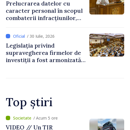
Prelucrarea datelor cu
caracter personal în scopul
combaterii infracțiunilor,
reglementată de o nouă lege
/ 30 Iulie, 2026
Legislația privind
supravegherea firmelor de
investiții a fost armonizată
cu normele UE
Top știri
/ Acum 2 ore
Judocanul Vladimir Iacomi a