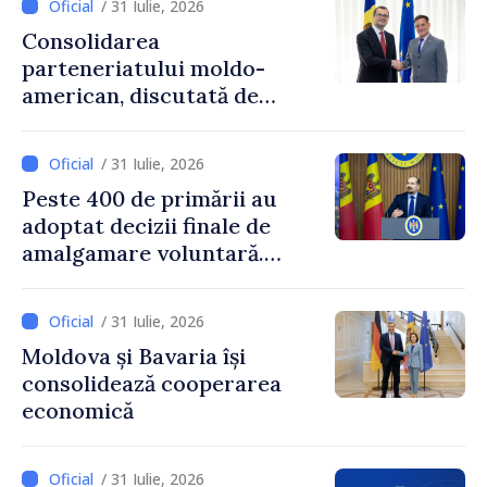
/ 31 Iulie, 2026
Consolidarea
parteneriatului moldo-
american, discutată de
Prim-ministrul Vasile Tofan
și însărcinatul cu afaceri al
/ 31 Iulie, 2026
SUA, Nick Pietrowicz
Peste 400 de primării au
adoptat decizii finale de
amalgamare voluntară.
Secretarul general al
Guvernului, Alexei Buzu:
/ 31 Iulie, 2026
„85,5% dintre primării au
Moldova și Bavaria își
inițiat procesul. Le
consolidează cooperarea
mulțumim aleșilor locali
economică
pentru că au pus pe primul
loc interesul oamenilor și
dezvoltar
/ 31 Iulie, 2026