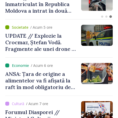
cucerit bronzul la Cupa
Europei de tineret de la
Skopje
/ Acum 5 ore
UPDATE // Explozie la
Crocmaz, Ștefan Vodă.
Fragmente ale unei drone de
luptă depistate la fața
locului
/ Acum 6 ore
ANSA: Țara de origine a
alimentelor va fi afișată la
raft în mod obligatoriu de
luni, 10 august. Comercianții
riscă amenzi de zeci de mii
/ Acum 7 ore
de lei de lei
Forumul Diasporei //