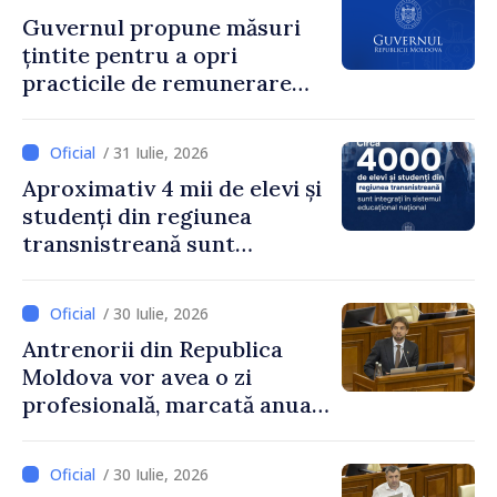
Guvernul propune măsuri
țintite pentru a opri
practicile de remunerare
exagerată
/ 31 Iulie, 2026
Aproximativ 4 mii de elevi și
studenți din regiunea
transnistreană sunt
integrați în sistemul
educațional național
/ 30 Iulie, 2026
Antrenorii din Republica
Moldova vor avea o zi
profesională, marcată anual
pe 25 septembrie
/ 30 Iulie, 2026