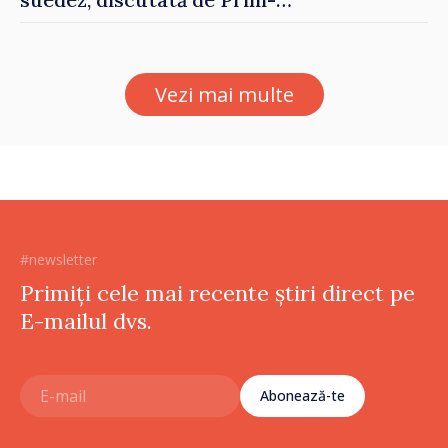
ministrul Vasile Tofan și
Ambasadoarea Suediei,
Petra Lärke
Vezi mai multe
#newsletter
Primiți cele mai recente știri direct pe
E-mailul dvs.
Abonează-te