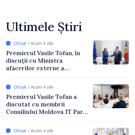
Ultimele Știri
/ Acum 4 zile
Premierul Vasile Tofan, în
discuții cu Ministra
afacerilor externe a
Letoniei, Baiba Braže
/ Acum 4 zile
Premierul Vasile Tofan a
discutat cu membrii
Consiliului Moldova IT Park:
„Guvernul va fi un aliat al
industriei IT”
/ Acum 4 zile