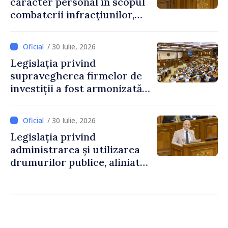
caracter personal în scopul
combaterii infracțiunilor,
reglementată de o nouă lege
/ 30 Iulie, 2026
Legislația privind
supravegherea firmelor de
investiții a fost armonizată
cu normele UE
/ 30 Iulie, 2026
Legislația privind
administrarea și utilizarea
drumurilor publice, aliniată
la standardele UE