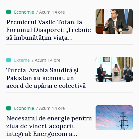
contribuie la promovarea
imaginii Republicii Moldova”
/ Acum 14 ore
Premierul Vasile Tofan, la
Forumul Diasporei: „Trebuie
să îmbunătățim viața
oamenilor și să repornim
motoarele economiei”
/ Acum 14 ore
Turcia, Arabia Saudită și
Pakistan au semnat un
acord de apărare colectivă
/ Acum 14 ore
Necesarul de energie pentru
ziua de vineri, acoperit
integral: Energocom a