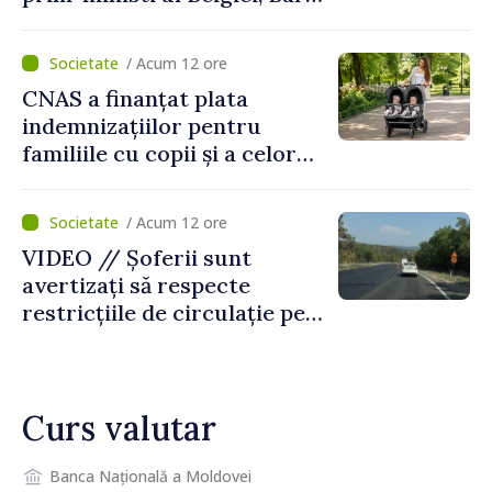
De Wever, au discutat
despre parcursul european
/ Acum 12 ore
al Republicii Moldova.
CNAS a finanțat plata
indemnizațiilor pentru
familiile cu copii și a celor
pentru incapacitate
temporară de muncă
/ Acum 12 ore
VIDEO // Șoferii sunt
avertizați să respecte
restricțiile de circulație pe
drumul R3, unde se
desfășoară lucrări de
reparație
Curs valutar
Banca Națională a Moldovei