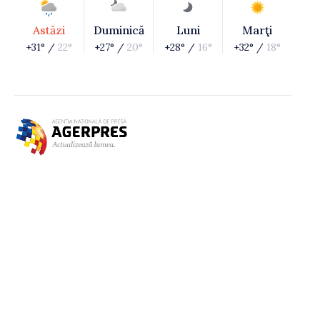
Astăzi
Duminică
Luni
Marţi
+31° /
22°
+27° /
20°
+28° /
16°
+32° /
18°