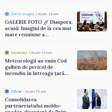
rezervat volumele
/ Acum 14 ore
GALERIE FOTO // Diaspora,
acasă: Imagini de la cea mai
mare reuniune a
moldovenilor de peste
hotare
/ Acum 14 ore
Meteorologii au emis Cod
galben de pericol de
incendiu în întreaga țară
până pe 14 august
/ Acum 15 ore
Consolidarea
parteneriatului moldo-
suedez, discutată de Prim-