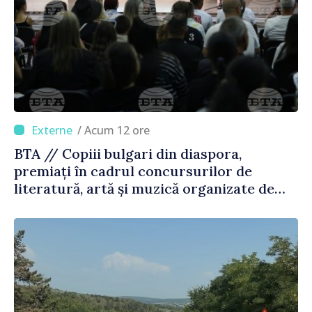
/ Acum 12 ore
BTA // Copiii bulgari din diaspora,
premiați în cadrul concursurilor de
literatură, artă și muzică organizate de
Agenția Executivă pentru Bulgarii din
Străinătate