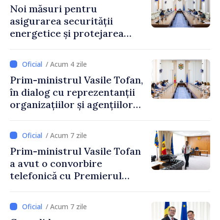
Noi măsuri pentru
asigurarea securității
energetice și protejarea
resurselor de apă, aprobate
de CNMC
/ Acum 4 zile
Prim-ministrul Vasile Tofan,
în dialog cu reprezentanții
organizațiilor și agențiilor
internaționale din Republica
Moldova
/ Acum 7 zile
Prim-ministrul Vasile Tofan
a avut o convorbire
telefonică cu Premierul
Ucrainei, Sergii Korețkii
/ Acum 7 zile