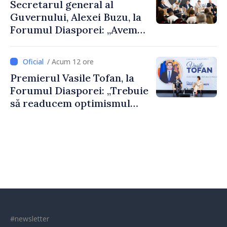
Secretarul general al
Guvernului, Alexei Buzu, la
Forumul Diasporei: „Avem
nevoie de fiecare dintre
dumneavoastră pentru a
/ Acum 12 ore
construi comunități mai
Premierul Vasile Tofan, la
puternice”
Forumul Diasporei: „Trebuie
să readucem optimismul
oamenilor și încrederea că
Republica Moldova merge în
direcția corectă”
#newsletter