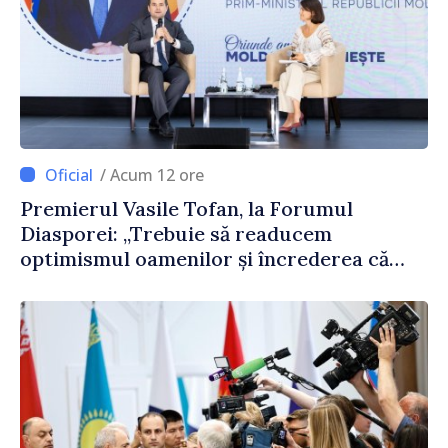
/ Acum 12 ore
Premierul Vasile Tofan, la Forumul
Diasporei: „Trebuie să readucem
optimismul oamenilor și încrederea că
Republica Moldova merge în direcția
corectă”