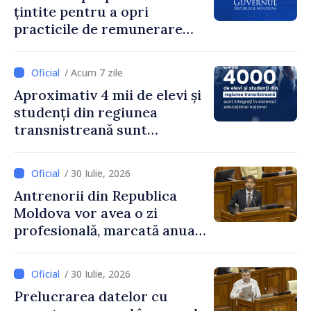
țintite pentru a opri
practicile de remunerare
exagerată
/ Acum 7 zile
Aproximativ 4 mii de elevi și
studenți din regiunea
transnistreană sunt
integrați în sistemul
educațional național
/ 30 Iulie, 2026
Antrenorii din Republica
Moldova vor avea o zi
profesională, marcată anual
pe 25 septembrie
/ 30 Iulie, 2026
Prelucrarea datelor cu