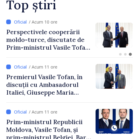
Top știri
/ Acum 8 ore
Forumul Diasporei //
Republica Moldova,
promovată în Elveția prin
turism, investiții și
exporturi
/ Acum 11 ore
Premierul Vasile Tofan, în
discuții cu Ambasadorul
Italiei, Giuseppe Maria
Perricone
/ Acum 11 ore
Prim-ministrul Republicii
Moldova, Vasile Tofan, și
prim-ministrul Belgiei, Bart