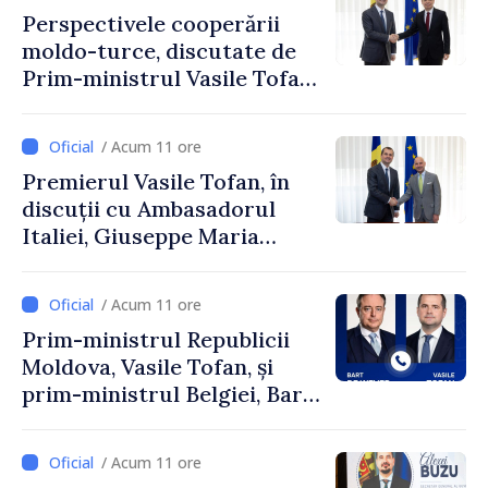
Perspectivele cooperării
moldo-turce, discutate de
Prim-ministrul Vasile Tofan
și Ambasadorul Turciei,
Uygar Mustafa Sertel
/ Acum 11 ore
Premierul Vasile Tofan, în
discuții cu Ambasadorul
Italiei, Giuseppe Maria
Perricone
/ Acum 11 ore
Prim-ministrul Republicii
Moldova, Vasile Tofan, și
prim-ministrul Belgiei, Bart
De Wever, au discutat
despre parcursul european
/ Acum 11 ore
al Republicii Moldova.