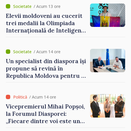
Grosu: „Este important să
/ Acum 13 ore
depășim blocajele și să dăm o
Elevii moldoveni au cucerit
șansă localităților să se
trei medalii la Olimpiada
dezvolte”
Internațională de Inteligență
Artificială
/ Acum 14 ore
Un specialist din diaspora își
propune să revină în
Republica Moldova pentru a
contribui la dezvoltarea
registrului naval național
/ Acum 14 ore
Vicepremierul Mihai Popșoi,
la Forumul Diasporei:
„Fiecare dintre voi este un
ambasador al țării noastre și