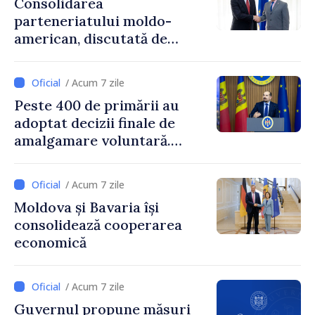
Consolidarea
parteneriatului moldo-
american, discutată de
Prim-ministrul Vasile Tofan
și însărcinatul cu afaceri al
/ Acum 7 zile
SUA, Nick Pietrowicz
Peste 400 de primării au
adoptat decizii finale de
amalgamare voluntară.
Secretarul general al
Guvernului, Alexei Buzu:
/ Acum 7 zile
„85,5% dintre primării au
Moldova și Bavaria își
inițiat procesul. Le
consolidează cooperarea
mulțumim aleșilor locali
economică
pentru că au pus pe primul
loc interesul oamenilor și
dezvoltar
/ Acum 7 zile
Guvernul propune măsuri