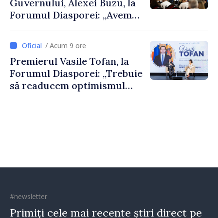
Guvernului, Alexei Buzu, la
Forumul Diasporei: „Avem
nevoie de fiecare dintre
dumneavoastră pentru a
/ Acum 9 ore
construi comunități mai
Premierul Vasile Tofan, la
puternice”
Forumul Diasporei: „Trebuie
să readucem optimismul
oamenilor și încrederea că
Republica Moldova merge în
direcția corectă”
#newsletter
Primiți cele mai recente știri direct pe