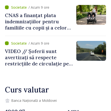
despre parcursul european
/ Acum 9 ore
al Republicii Moldova.
CNAS a finanțat plata
indemnizațiilor pentru
familiile cu copii și a celor
pentru incapacitate
temporară de muncă
/ Acum 9 ore
VIDEO // Șoferii sunt
avertizați să respecte
restricțiile de circulație pe
drumul R3, unde se
desfășoară lucrări de
reparație
Curs valutar
Banca Națională a Moldovei