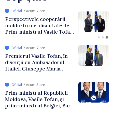
/ Acum 4 ore
Forumul Diasporei //
Republica Moldova,
promovată în Elveția prin
turism, investiții și
exporturi
/ Acum 7 ore
Premierul Vasile Tofan, în
discuții cu Ambasadorul
Italiei, Giuseppe Maria
Perricone
/ Acum 8 ore
Prim-ministrul Republicii
Moldova, Vasile Tofan, și
prim-ministrul Belgiei, Bart
De Wever, au discutat