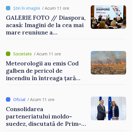
/ Acum 11 ore
GALERIE FOTO // Diaspora,
acasă: Imagini de la cea mai
mare reuniune a
moldovenilor de peste
hotare
/ Acum 11 ore
Meteorologii au emis Cod
galben de pericol de
incendiu în întreaga țară
până pe 14 august
/ Acum 11 ore
Consolidarea
parteneriatului moldo-
suedez, discutată de Prim-
ministrul Vasile Tofan și