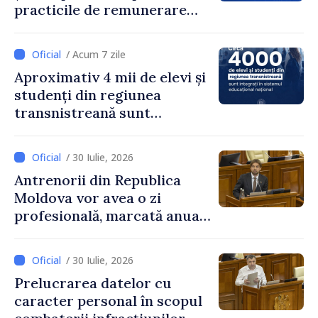
practicile de remunerare
exagerată
/ Acum 7 zile
Aproximativ 4 mii de elevi și
studenți din regiunea
transnistreană sunt
integrați în sistemul
educațional național
/ 30 Iulie, 2026
Antrenorii din Republica
Moldova vor avea o zi
profesională, marcată anual
pe 25 septembrie
/ 30 Iulie, 2026
Prelucrarea datelor cu
caracter personal în scopul