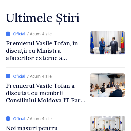
Ultimele Știri
/ Acum 4 zile
Premierul Vasile Tofan, în
discuții cu Ministra
afacerilor externe a
Letoniei, Baiba Braže
/ Acum 4 zile
Premierul Vasile Tofan a
discutat cu membrii
Consiliului Moldova IT Park:
„Guvernul va fi un aliat al
industriei IT”
/ Acum 4 zile
Noi măsuri pentru