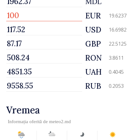
MDL
EUR
19.6237
USD
16.6982
GBP
22.5125
RON
3.8611
UAH
0.4045
RUB
0.2053
Vremea
Informația oferită de
meteo2.md