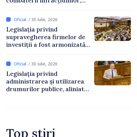
combaterii infracțiunilor,
reglementată de o nouă lege
/ 30 Iulie, 2026
Legislația privind
supravegherea firmelor de
investiții a fost armonizată
cu normele UE
/ 30 Iulie, 2026
Legislația privind
administrarea și utilizarea
drumurilor publice, aliniată
la standardele UE
Top știri