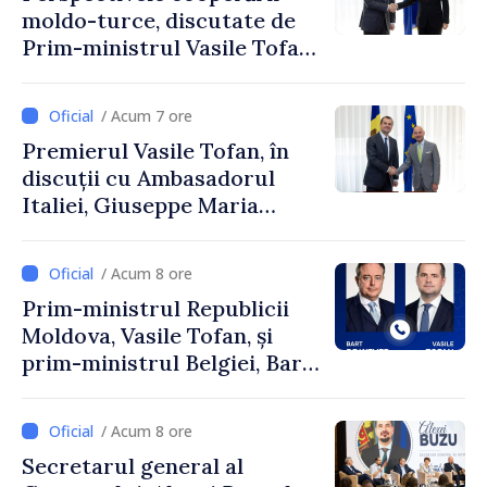
moldo-turce, discutate de
Prim-ministrul Vasile Tofan
și Ambasadorul Turciei,
Uygar Mustafa Sertel
/ Acum 7 ore
Premierul Vasile Tofan, în
discuții cu Ambasadorul
Italiei, Giuseppe Maria
Perricone
/ Acum 8 ore
Prim-ministrul Republicii
Moldova, Vasile Tofan, și
prim-ministrul Belgiei, Bart
De Wever, au discutat
despre parcursul european
/ Acum 8 ore
al Republicii Moldova.
Secretarul general al