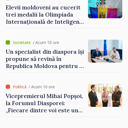
depășim blocajele și să dăm o
Elevii moldoveni au cucerit
șansă localităților să se
trei medalii la Olimpiada
dezvolte”
Internațională de Inteligență
Artificială
/ Acum 10 ore
Un specialist din diaspora își
propune să revină în
Republica Moldova pentru a
contribui la dezvoltarea
registrului naval național
/ Acum 10 ore
Vicepremierul Mihai Popșoi,
la Forumul Diasporei:
„Fiecare dintre voi este un
ambasador al țării noastre și
contribuie la promovarea