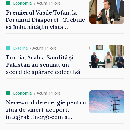
imaginii Republicii Moldova”
/ Acum 11 ore
Premierul Vasile Tofan, la
Forumul Diasporei: „Trebuie
să îmbunătățim viața
oamenilor și să repornim
motoarele economiei”
/ Acum 11 ore
Turcia, Arabia Saudită și
Pakistan au semnat un
acord de apărare colectivă
/ Acum 11 ore
Necesarul de energie pentru
ziua de vineri, acoperit
integral: Energocom a
rezervat volumele