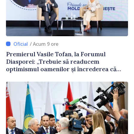
/ Acum 9 ore
Premierul Vasile Tofan, la Forumul
Diasporei: „Trebuie să readucem
optimismul oamenilor și încrederea că
Republica Moldova merge în direcția
corectă”