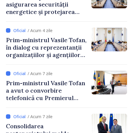
asigurarea securității
energetice și protejarea
resurselor de apă, aprobate
de CNMC
/ Acum 4 zile
Prim-ministrul Vasile Tofan,
în dialog cu reprezentanții
organizațiilor și agențiilor
internaționale din Republica
Moldova
/ Acum 7 zile
Prim-ministrul Vasile Tofan
a avut o convorbire
telefonică cu Premierul
Ucrainei, Sergii Korețkii
/ Acum 7 zile
Consolidarea