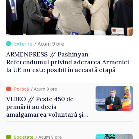
/ Acum 9 ore
ARMENPRESS // Pashinyan:
Referendumul privind aderarea Armeniei
la UE nu este posibil în această etapă
/ Acum 9 ore
VIDEO // Peste 450 de
primării au decis
amalgamarea voluntară și
vor beneficia de fonduri
pentru investiții. Igor
Grosu: „Este important să
/ Acum 9 ore