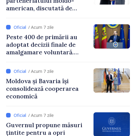
parteneriatului moldo-
american, discutată de
Prim-ministrul Vasile Tofan
și însărcinatul cu afaceri al
/ Acum 7 zile
SUA, Nick Pietrowicz
Peste 400 de primării au
adoptat decizii finale de
amalgamare voluntară.
Secretarul general al
Guvernului, Alexei Buzu:
/ Acum 7 zile
„85,5% dintre primării au
Moldova și Bavaria își
inițiat procesul. Le
consolidează cooperarea
mulțumim aleșilor locali
economică
pentru că au pus pe primul
loc interesul oamenilor și
dezvoltar
/ Acum 7 zile
Guvernul propune măsuri
țintite pentru a opri