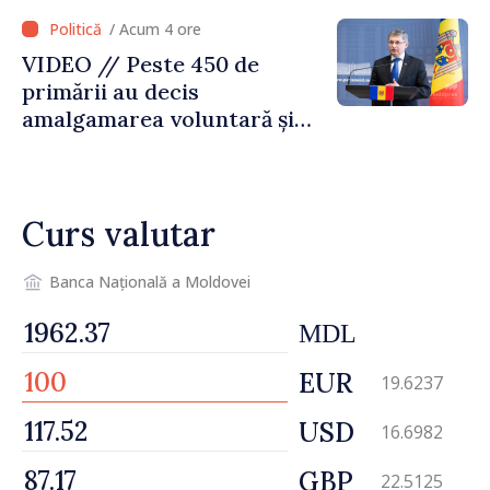
Republica Moldova merge în
/ Acum 4 ore
direcția corectă”
VIDEO // Peste 450 de
primării au decis
amalgamarea voluntară și
vor beneficia de fonduri
pentru investiții. Igor
Grosu: „Este important să
Curs valutar
depășim blocajele și să dăm o
șansă localităților să se
dezvolte”
Banca Națională a Moldovei
MDL
EUR
19.6237
USD
16.6982
GBP
22.5125