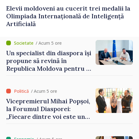
Elevii moldoveni au cucerit trei medalii la
Olimpiada Internațională de Inteligență
Artificială
/ Acum 5 ore
Un specialist din diaspora își
propune să revină în
Republica Moldova pentru a
contribui la dezvoltarea
registrului naval național
/ Acum 5 ore
Vicepremierul Mihai Popșoi,
la Forumul Diasporei:
„Fiecare dintre voi este un
ambasador al țării noastre și
contribuie la promovarea