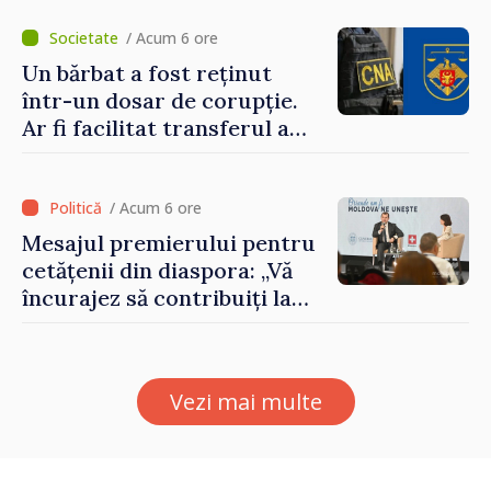
Ambasadoarea Suediei,
Petra Lärke
/ Acum 6 ore
Un bărbat a fost reținut
într-un dosar de corupție.
Ar fi facilitat transferul a
60.000 de dolari prin
portofele electronice
/ Acum 6 ore
Mesajul premierului pentru
cetățenii din diaspora: „Vă
încurajez să contribuiți la
dezvoltarea Republicii
Moldova”
Vezi mai multe