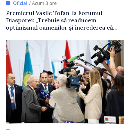
/ Acum 3 ore
Premierul Vasile Tofan, la Forumul
Diasporei: „Trebuie să readucem
optimismul oamenilor și încrederea că
Republica Moldova merge în direcția
corectă”