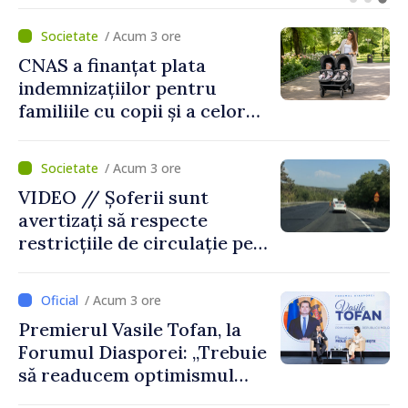
și Ambasadorul Turciei,
Uygar Mustafa Sertel
/ Acum 3 ore
CNAS a finanțat plata
indemnizațiilor pentru
familiile cu copii și a celor
pentru incapacitate
temporară de muncă
/ Acum 3 ore
VIDEO // Șoferii sunt
avertizați să respecte
restricțiile de circulație pe
drumul R3, unde se
desfășoară lucrări de
/ Acum 3 ore
reparație
Premierul Vasile Tofan, la
Forumul Diasporei: „Trebuie
să readucem optimismul
oamenilor și încrederea că