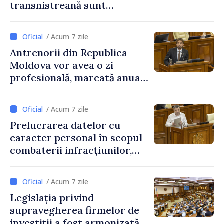
transnistreană sunt
integrați în sistemul
educațional național
/ Acum 7 zile
Antrenorii din Republica
Moldova vor avea o zi
profesională, marcată anual
pe 25 septembrie
/ Acum 7 zile
Prelucrarea datelor cu
caracter personal în scopul
combaterii infracțiunilor,
reglementată de o nouă lege
/ Acum 7 zile
Legislația privind
supravegherea firmelor de
investiții a fost armonizată