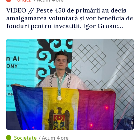
VIDEO // Peste 450 de primării au decis
amalgamarea voluntară și vor beneficia de
fonduri pentru investiții. Igor Grosu:
„Este important să depășim blocajele și să
dăm o șansă localităților să se dezvolte”
/ Acum 4 ore