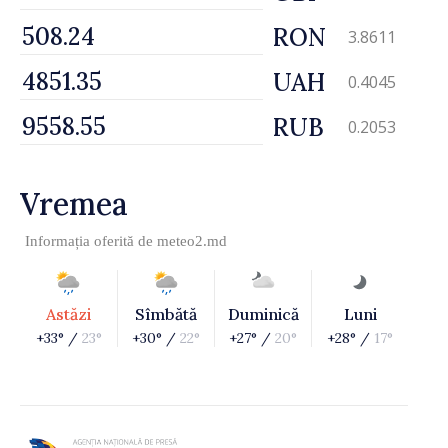
RON
3.8611
UAH
0.4045
RUB
0.2053
Vremea
Informația oferită de
meteo2.md
Astăzi
Sîmbătă
Duminică
Luni
+33° /
23°
+30° /
22°
+27° /
20°
+28° /
17°