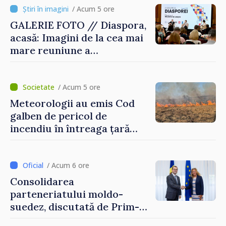
/ Acum 5 ore
GALERIE FOTO // Diaspora,
acasă: Imagini de la cea mai
mare reuniune a
moldovenilor de peste
hotare
/ Acum 5 ore
Meteorologii au emis Cod
galben de pericol de
incendiu în întreaga țară
până pe 14 august
/ Acum 6 ore
Consolidarea
parteneriatului moldo-
suedez, discutată de Prim-
ministrul Vasile Tofan și