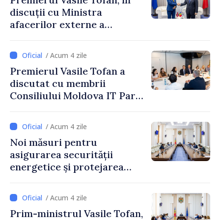
discuții cu Ministra
afacerilor externe a
Letoniei, Baiba Braže
/ Acum 4 zile
Premierul Vasile Tofan a
discutat cu membrii
Consiliului Moldova IT Park:
„Guvernul va fi un aliat al
industriei IT”
/ Acum 4 zile
Noi măsuri pentru
asigurarea securității
energetice și protejarea
resurselor de apă, aprobate
de CNMC
/ Acum 4 zile
Prim-ministrul Vasile Tofan,