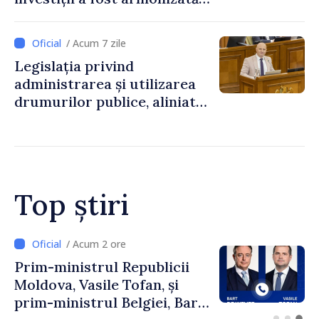
cu normele UE
/ Acum 7 zile
Legislația privind
administrarea și utilizarea
drumurilor publice, aliniată
la standardele UE
Top știri
/ Acum 1 oră
Perspectivele cooperării
moldo-turce, discutate de
Prim-ministrul Vasile Tofan