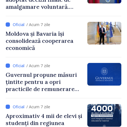
amalgamare voluntară.
Secretarul general al
Guvernului, Alexei Buzu:
/ Acum 7 zile
„85,5% dintre primării au
Moldova și Bavaria își
inițiat procesul. Le
consolidează cooperarea
mulțumim aleșilor locali
economică
pentru că au pus pe primul
loc interesul oamenilor și
dezvoltar
/ Acum 7 zile
Guvernul propune măsuri
țintite pentru a opri
practicile de remunerare
exagerată
/ Acum 7 zile
Aproximativ 4 mii de elevi și
studenți din regiunea