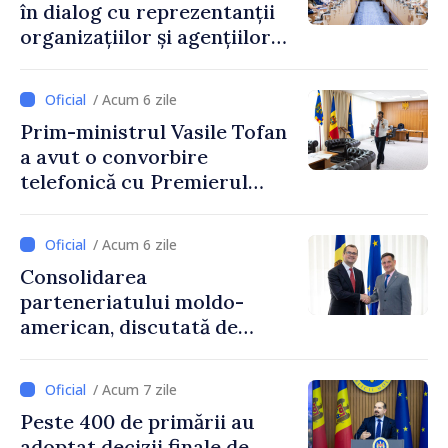
în dialog cu reprezentanții
organizațiilor și agențiilor
internaționale din Republica
Moldova
/ Acum 6 zile
Prim-ministrul Vasile Tofan
a avut o convorbire
telefonică cu Premierul
Ucrainei, Sergii Korețkii
/ Acum 6 zile
Consolidarea
parteneriatului moldo-
american, discutată de
Prim-ministrul Vasile Tofan
și însărcinatul cu afaceri al
/ Acum 7 zile
SUA, Nick Pietrowicz
Peste 400 de primării au
adoptat decizii finale de