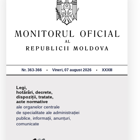
Nr. 363-366
Vineri, 07 august 2026
XXXIII
Legi,
hotărâri, decrete,
dispoziții, tratate,
acte normative
ale organelor centrale
de specialitate ale administrației
publice, informații, anunțuri,
comunicate