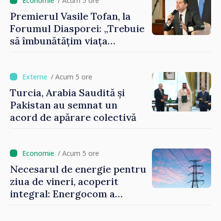
imaginii Republicii Moldova”
/ Acum 5 ore
Premierul Vasile Tofan, la
Forumul Diasporei: „Trebuie
să îmbunătățim viața
oamenilor și să repornim
motoarele economiei”
/ Acum 5 ore
Turcia, Arabia Saudită și
Pakistan au semnat un
acord de apărare colectivă
/ Acum 5 ore
Necesarul de energie pentru
ziua de vineri, acoperit
integral: Energocom a
rezervat volumele