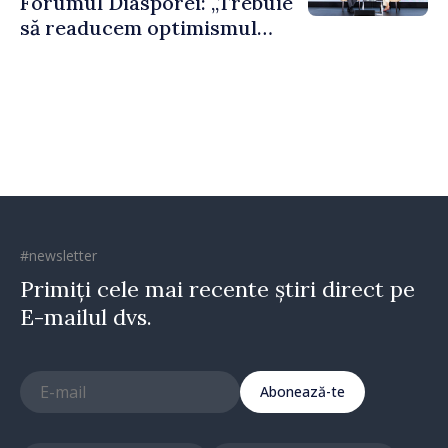
Forumul Diasporei: „Trebuie
să readucem optimismul
oamenilor și încrederea că
Republica Moldova merge în
direcția corectă”
#newsletter
Primiți cele mai recente știri direct pe
E-mailul dvs.
Abonează-te