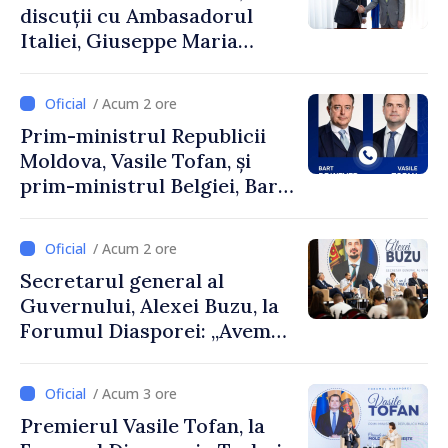
discuții cu Ambasadorul
Italiei, Giuseppe Maria
Perricone
/ Acum 2 ore
Prim-ministrul Republicii
Moldova, Vasile Tofan, și
prim-ministrul Belgiei, Bart
De Wever, au discutat
despre parcursul european
/ Acum 2 ore
al Republicii Moldova.
Secretarul general al
Guvernului, Alexei Buzu, la
Forumul Diasporei: „Avem
nevoie de fiecare dintre
dumneavoastră pentru a
/ Acum 3 ore
construi comunități mai
Premierul Vasile Tofan, la
puternice”