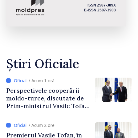
ISSN 2587-389X
E-ISSN 2587-3903
Știri Oficiale
/ Acum 1 oră
Perspectivele cooperării
moldo-turce, discutate de
Prim-ministrul Vasile Tofan
și Ambasadorul Turciei,
Uygar Mustafa Sertel
/ Acum 2 ore
Premierul Vasile Tofan, în